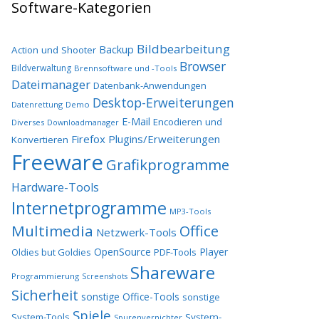
Software-Kategorien
Bildbearbeitung
Backup
Action und Shooter
Browser
Bildverwaltung
Brennsoftware und -Tools
Dateimanager
Datenbank-Anwendungen
Desktop-Erweiterungen
Datenrettung
Demo
E-Mail
Encodieren und
Diverses
Downloadmanager
Firefox Plugins/Erweiterungen
Konvertieren
Freeware
Grafikprogramme
Hardware-Tools
Internetprogramme
MP3-Tools
Multimedia
Office
Netzwerk-Tools
OpenSource
Player
Oldies but Goldies
PDF-Tools
Shareware
Programmierung
Screenshots
Sicherheit
sonstige Office-Tools
sonstige
Spiele
System-Tools
System-
Spurenvernichter