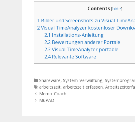
Contents
[
hide
]
1
Bilder und Screenshots zu Visual TimeAn
2
Visual TimeAnalyzer kostenloser Downlo
2.1
Installations-Anleitung
2.2
Bewertungen anderer Portale
2.3
Visual TimeAnalyzer portable
2.4
Relevante Software
Kategorien
Shareware
,
System-Verwaltung
,
Systemprogr
Tags
arbeitszeit
,
arbeitszeit erfassen
,
Arbeitszeiterf
Beitrags-Navigation
Memo-Coach
MuPAD