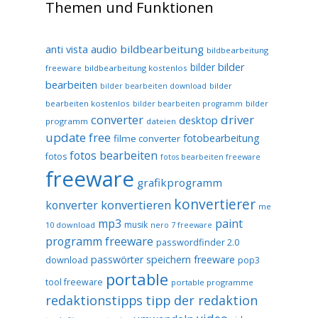
Themen und Funktionen
audio
bildbearbeitung
anti vista
bildbearbeitung
bilder
bilder
freeware
bildbearbeitung kostenlos
bearbeiten
bilder
bilder bearbeiten download
bearbeiten kostenlos
bilder
bilder bearbeiten programm
converter
driver
desktop
programm
dateien
update free
fotobearbeitung
filme converter
fotos bearbeiten
fotos
fotos bearbeiten freeware
freeware
grafikprogramm
konvertierer
konvertieren
konverter
me
mp3
paint
musik
10 download
nero 7 freeware
programm freeware
passwordfinder 2.0
passwörter speichern freeware
download
pop3
portable
tool freeware
portable programme
redaktionstipps
tipp der redaktion