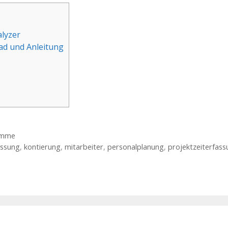
alyzer
ad und Anleitung
amme
assung
,
kontierung
,
mitarbeiter
,
personalplanung
,
projektzeiterfas