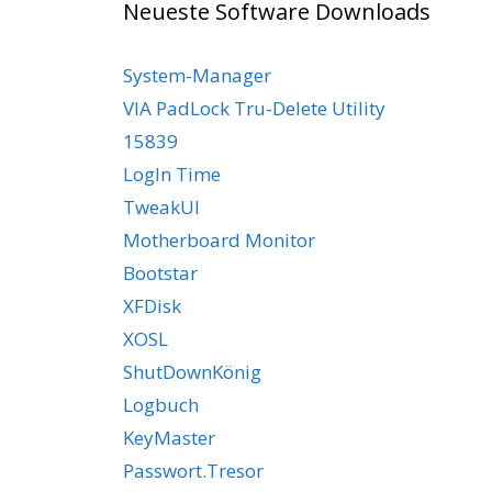
Neueste Software Downloads
System-Manager
VIA PadLock Tru-Delete Utility
15839
LogIn Time
TweakUI
Motherboard Monitor
Bootstar
XFDisk
XOSL
ShutDownKönig
Logbuch
KeyMaster
Passwort.Tresor