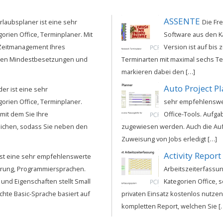
ASSENTE
rlaubsplaner ist eine sehr
Die Fr
rien Office, Terminplaner. Mit
Software aus den Ka
 Zeitmanagement Ihres
Version ist auf bis
nen Mindestbesetzungen und
Terminarten mit maximal sechs Te
markieren dabei den […]
Auto Project P
er ist eine sehr
rien Office, Terminplaner.
sehr empfehlenswer
 mit dem Sie Ihre
Office-Tools. Aufg
ichen, sodass Sie neben den
zugewiesen werden. Auch die Auf
Zuweisung von Jobs erledigt […]
Activity Report
 ist eine sehr empfehlenswerte
erung, Programmiersprachen.
Arbeitszeiterfassu
und Eigenschaften stellt Small
Kategorien Office, s
chte Basic-Sprache basiert auf
privaten Einsatz kostenlos nutzen
kompletten Report, welchen Sie [