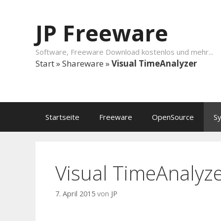
Springe zum Inhalt
JP Freeware
Software, Freeware Download kostenlos und mehr...
Start
»
Shareware
»
Visual TimeAnalyzer
Startseite
Freeware
OpenSource
S
Visual TimeAnalyz
7. April 2015
von
JP