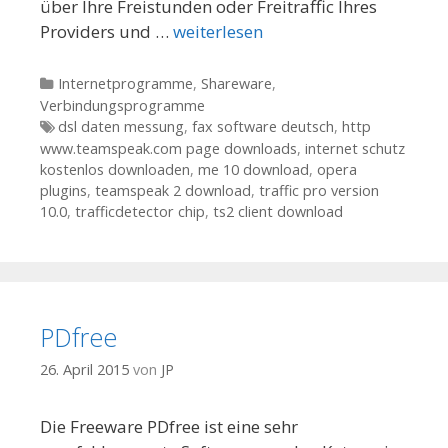
über Ihre Freistunden oder Freitraffic Ihres
Providers und …
weiterlesen
Kategorien
Internetprogramme
,
Shareware
,
Verbindungsprogramme
Tags
dsl daten messung
,
fax software deutsch
,
http
www.teamspeak.com page downloads
,
internet schutz
kostenlos downloaden
,
me 10 download
,
opera
plugins
,
teamspeak 2 download
,
traffic pro version
10.0
,
trafficdetector chip
,
ts2 client download
PDfree
26. April 2015
von
JP
Die Freeware PDfree ist eine sehr