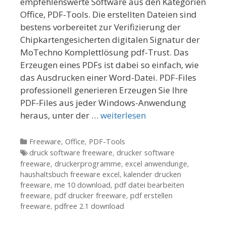
empfehlenswerte Software aus den Kategorien
Office, PDF-Tools. Die erstellten Dateien sind
bestens vorbereitet zur Verifizierung der
Chipkartengesicherten digitalen Signatur der
MoTechno Komplettlösung pdf-Trust. Das
Erzeugen eines PDFs ist dabei so einfach, wie
das Ausdrucken einer Word-Datei. PDF-Files
professionell generieren Erzeugen Sie Ihre
PDF-Files aus jeder Windows-Anwendung
heraus, unter der …
weiterlesen
Kategorien
Freeware
,
Office
,
PDF-Tools
Tags
druck software freeware
,
drucker software
freeware
,
druckerprogramme
,
excel anwendunge
,
haushaltsbuch freeware excel
,
kalender drucken
freeware
,
me 10 download
,
pdf datei bearbeiten
freeware
,
pdf drucker freeware
,
pdf erstellen
freeware
,
pdfree 2.1 download