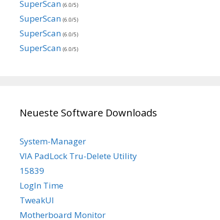
SuperScan
(6.0/5)
SuperScan
(6.0/5)
SuperScan
(6.0/5)
SuperScan
(6.0/5)
Neueste Software Downloads
System-Manager
VIA PadLock Tru-Delete Utility
15839
LogIn Time
TweakUI
Motherboard Monitor