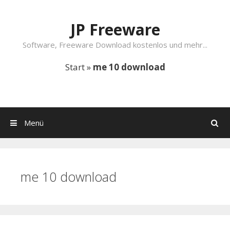
Springe zum Inhalt
JP Freeware
Software, Freeware Download kostenlos und mehr...
Start
»
me 10 download
Menü
Suchen
me 10 download