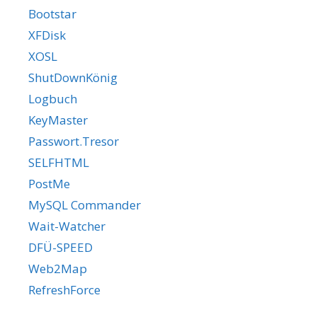
Bootstar
XFDisk
XOSL
ShutDownKönig
Logbuch
KeyMaster
Passwort.Tresor
SELFHTML
PostMe
MySQL Commander
Wait-Watcher
DFÜ-SPEED
Web2Map
RefreshForce