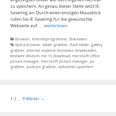
zu speichern. An genau dieser Stelle setzt IE-
SaveImg an: Durch einen einzigen Mausklick
rufen Sie IE-SaveImg für die gewünschte
Webseite auf. …
weiterlesen
Kategorien
Browser
,
Internetprogramme
,
Shareware
Tags
0pera browser
,
bilder grabber
,
flash bilder
,
gallery
grabber
,
internet explorer kostenlos downloaden
,
limewire deutsch
,
me 10 download
,
microsoft office
picture manager
,
microsoft picture manager
,
pic
grabber
,
podcast grabber
,
webseiten speichern
Beitrags-Navigation
1
2
…
9
Weiter →