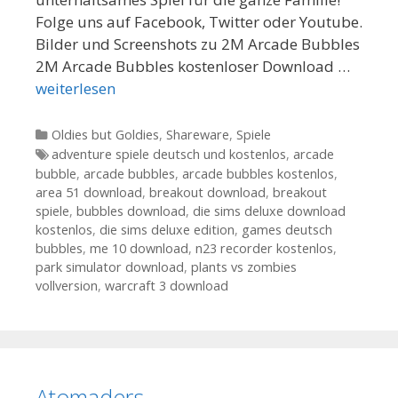
Folge uns auf Facebook, Twitter oder Youtube.
Bilder und Screenshots zu 2M Arcade Bubbles
2M Arcade Bubbles kostenloser Download …
weiterlesen
Kategorien
Oldies but Goldies
,
Shareware
,
Spiele
Tags
adventure spiele deutsch und kostenlos
,
arcade
bubble
,
arcade bubbles
,
arcade bubbles kostenlos
,
area 51 download
,
breakout download
,
breakout
spiele
,
bubbles download
,
die sims deluxe download
kostenlos
,
die sims deluxe edition
,
games deutsch
bubbles
,
me 10 download
,
n23 recorder kostenlos
,
park simulator download
,
plants vs zombies
vollversion
,
warcraft 3 download
Atomaders