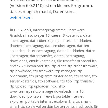
(Version 6.0.2110) ist ein kleines Programm,
das es möglich macht, Daten von …
weiterlesen
Kategorien
FTP-Tools
,
Internetprogramme
,
Shareware
Tags
adobe flaschplayer 10
,
caesar 3 kostenlos
,
datei
übertragen
,
datei übertragung
,
dateien hochladen
,
dateien übertragung
,
dateien übetragen
,
dateien
uploaden
,
dateiübertragung
,
daten hochladen
,
daten
übertragen
,
datentransfer
,
datenübertragung
,
downloads
,
emule kostenlos
,
file transfer protocol ftp
,
firefox 2.5 download
,
ftp
,
ftp client
,
ftp client freeware
,
ftp download
,
ftp freeware
,
ftp manager
,
ftp
programm
,
ftp programm runterladen
,
ftp server
,
ftp
server kostenlos
,
ftp software
,
ftp tool
,
ftp transfer
,
ftp upload
,
ftp uploader
,
fxp
,
http
www.teamspeak.com page downloads
,
me 10
download
,
portable firewall
,
portable internet
explorer
,
portable internet explorer 8
,
sftp
,
smart
,
smartftp
,
spiele vollversion kostenlos
,
ssh
,
ssl
,
tools für