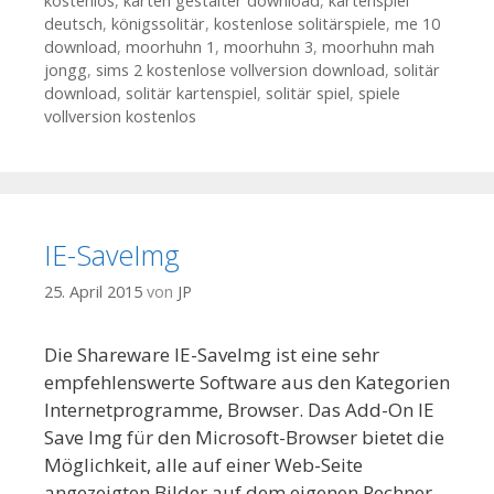
kostenlos
,
karten gestalter download
,
kartenspiel
deutsch
,
königssolitär
,
kostenlose solitärspiele
,
me 10
download
,
moorhuhn 1
,
moorhuhn 3
,
moorhuhn mah
jongg
,
sims 2 kostenlose vollversion download
,
solitär
download
,
solitär kartenspiel
,
solitär spiel
,
spiele
vollversion kostenlos
IE-SaveImg
25. April 2015
von
JP
Die Shareware IE-SaveImg ist eine sehr
empfehlenswerte Software aus den Kategorien
Internetprogramme, Browser. Das Add-On IE
Save Img für den Microsoft-Browser bietet die
Möglichkeit, alle auf einer Web-Seite
angezeigten Bilder auf dem eigenen Rechner