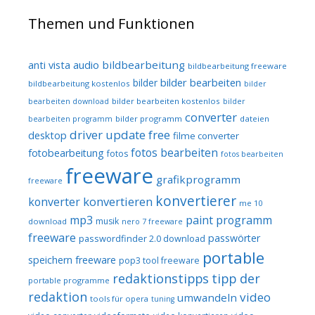
Themen und Funktionen
audio
bildbearbeitung
anti vista
bildbearbeitung freeware
bilder bearbeiten
bilder
bildbearbeitung kostenlos
bilder
bilder bearbeiten kostenlos
bearbeiten download
bilder
converter
bilder programm
dateien
bearbeiten programm
driver update free
desktop
filme converter
fotos bearbeiten
fotobearbeitung
fotos
fotos bearbeiten
freeware
grafikprogramm
freeware
konvertierer
konvertieren
konverter
me 10
mp3
paint programm
musik
download
nero 7 freeware
freeware
passwörter
passwordfinder 2.0 download
portable
speichern freeware
pop3 tool freeware
redaktionstipps
tipp der
portable programme
redaktion
video
umwandeln
tools für opera
tuning