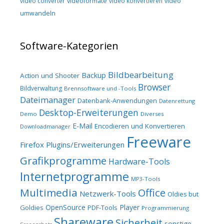
video converter
videoformate
video konvertieren
video
umwandeln
Software-Kategorien
Bildbearbeitung
Backup
Action und Shooter
Browser
Bildverwaltung
Brennsoftware und -Tools
Dateimanager
Datenbank-Anwendungen
Datenrettung
Desktop-Erweiterungen
Demo
Diverses
E-Mail
Encodieren und Konvertieren
Downloadmanager
Freeware
Firefox Plugins/Erweiterungen
Grafikprogramme
Hardware-Tools
Internetprogramme
MP3-Tools
Multimedia
Office
Netzwerk-Tools
Oldies but
OpenSource
Player
Goldies
PDF-Tools
Programmierung
Shareware
Sicherheit
sonstige