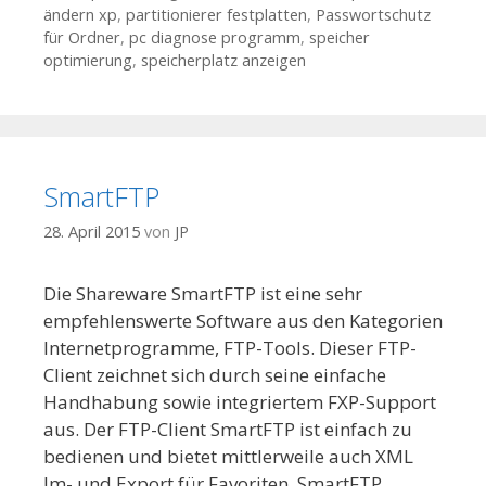
ändern xp
,
partitionierer festplatten
,
Passwortschutz
für Ordner
,
pc diagnose programm
,
speicher
optimierung
,
speicherplatz anzeigen
SmartFTP
28. April 2015
von
JP
Die Shareware SmartFTP ist eine sehr
empfehlenswerte Software aus den Kategorien
Internetprogramme, FTP-Tools. Dieser FTP-
Client zeichnet sich durch seine einfache
Handhabung sowie integriertem FXP-Support
aus. Der FTP-Client SmartFTP ist einfach zu
bedienen und bietet mittlerweile auch XML
Im- und Export für Favoriten. SmartFTP