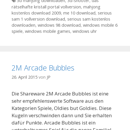
Tags
3d mahjong downloaden
,
3d-shooter
,
das
rätselhafte kristall portal vollversion
,
mahjong
kostenlos download 2009
,
me 10 download
,
serious
sam 1 vollversion download
,
serious sam kostenlos
downloaden
,
windows 98 download
,
windows mobile 6
spiele
,
windows mobile games
,
windows uhr
2M Arcade Bubbles
26. April 2015
von
JP
Die Shareware 2M Arcade Bubbles ist eine
sehr empfehlenswerte Software aus den
Kategorien Spiele, Oldies but Goldies. Diese
Kugeln verschwinden dann und Sie erhalten
dafür Punkte. Arcade Bubbles ist ein
unterhaltsames Spiel für die ganze Familie!