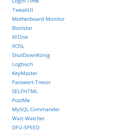
LogIn Time
TweakUI
Motherboard Monitor
Bootstar
XFDisk
XOSL
ShutDownKönig
Logbuch
KeyMaster
Passwort.Tresor
SELFHTML
PostMe
MySQL Commander
Wait-Watcher
DFÜ-SPEED