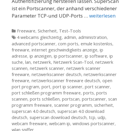
Authentifizierung herstellen lassen. SuperScan
ist ein Portscanner, der anhand verschiedener
Parameter TCP-und UDP-Ports …
weiterlesen
Kategorien
Freeware
,
Sicherheit
,
Test-Tools
Tags
4 webcams gleichzeitig
,
admin
,
administration
,
advanced portscanner
,
com ports
,
emule kostenlos
,
freeware
,
internet geschwindigkeits anzeige
,
ip
adresse
,
ip anzeigen
,
ip portscanner
,
ip software
,
ip
suche
,
lan
,
netzwerk
,
Netzwerk Scan-Tool
,
netzwerk
scannen
,
netzwerk scanner
,
netzwerk scanner
freeware
,
netzwerkscanner deutsch
,
netzwerkscanner
freeware
,
netzwerkscanner freeware deutsch
,
open
port program
,
port
,
port ip scanner
,
port scanner
,
port schließen programm freeware
,
ports
,
ports
scannen
,
ports schließen
,
portscan
,
portscanner
,
scan
programm freeware
,
scanner programm
,
sicherheit
,
superscan 4.0 deutsch
,
superscan 4.0 download
deutsch
,
superscan download deutsch
,
tcp
,
udp
,
webcam freeware
,
webcam ip
,
windows portscanner
,
wlan sniffer