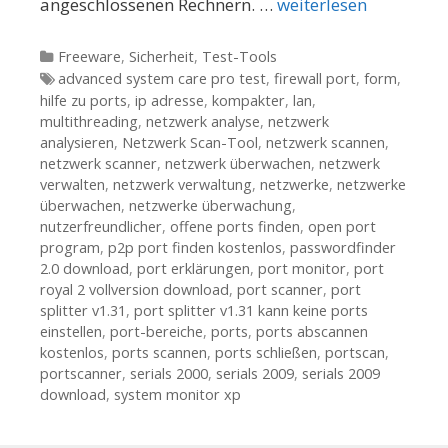
angeschlossenen Rechnern. …
weiterlesen
Kategorien
Freeware
,
Sicherheit
,
Test-Tools
Tags
advanced system care pro test
,
firewall port
,
form
,
hilfe zu ports
,
ip adresse
,
kompakter
,
lan
,
multithreading
,
netzwerk analyse
,
netzwerk
analysieren
,
Netzwerk Scan-Tool
,
netzwerk scannen
,
netzwerk scanner
,
netzwerk überwachen
,
netzwerk
verwalten
,
netzwerk verwaltung
,
netzwerke
,
netzwerke
überwachen
,
netzwerke überwachung
,
nutzerfreundlicher
,
offene ports finden
,
open port
program
,
p2p port finden kostenlos
,
passwordfinder
2.0 download
,
port erklärungen
,
port monitor
,
port
royal 2 vollversion download
,
port scanner
,
port
splitter v1.31
,
port splitter v1.31 kann keine ports
einstellen
,
port-bereiche
,
ports
,
ports abscannen
kostenlos
,
ports scannen
,
ports schließen
,
portscan
,
portscanner
,
serials 2000
,
serials 2009
,
serials 2009
download
,
system monitor xp