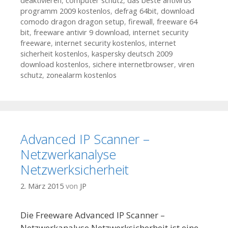
deaktivieren
,
computer schutz
,
das beste antivirus
programm 2009 kostenlos
,
defrag 64bit
,
download
comodo dragon dragon setup
,
firewall
,
freeware 64
bit
,
freeware antivir 9 download
,
internet security
freeware
,
internet security kostenlos
,
internet
sicherheit kostenlos
,
kaspersky deutsch 2009
download kostenlos
,
sichere internetbrowser
,
viren
schutz
,
zonealarm kostenlos
Advanced IP Scanner –
Netzwerkanalyse
Netzwerksicherheit
2. März 2015
von
JP
Die Freeware Advanced IP Scanner –
Netzwerkanalyse Netzwerksicherheit ist eine