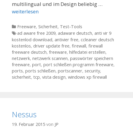
multilingual und im Design beliebig …
weiterlesen
Kategorien
Freeware
,
Sicherheit
,
Test-Tools
Tags
ad aware free 2009
,
adaware deutsch
,
anti vir 9
kostenlod download
,
antivier free
,
ccleaner deutsch
kostenlos
,
driver update free
,
firewall
,
firewall
freeware deutsch
,
freeware
,
hilfedatei erstellen
,
netzwerk
,
netzwerk scannen
,
passwörter speichern
freeware
,
port
,
port schließen programm freeware
,
ports
,
ports schließen
,
portscanner
,
security
,
sicherheit
,
tcp
,
vista design
,
windows xp firewall
Nessus
19. Februar 2015
von
JP