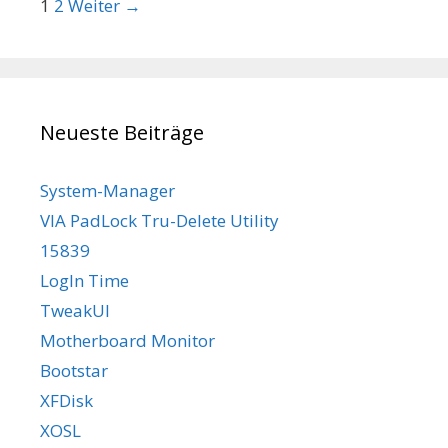
Beitrags-Navigation
1
2
Weiter →
Neueste Beiträge
System-Manager
VIA PadLock Tru-Delete Utility
15839
LogIn Time
TweakUI
Motherboard Monitor
Bootstar
XFDisk
XOSL