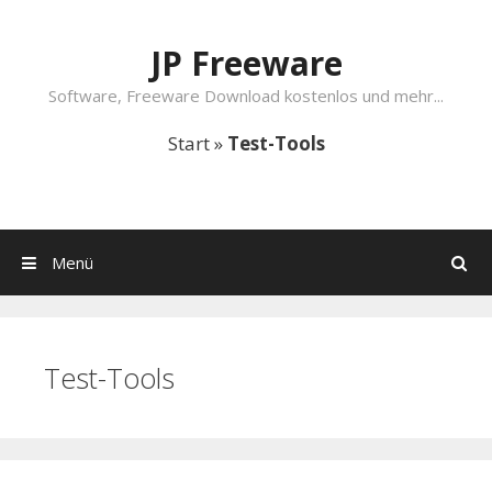
Springe zum Inhalt
JP Freeware
Software, Freeware Download kostenlos und mehr...
Start
»
Test-Tools
Menü
Suchen
Test-Tools