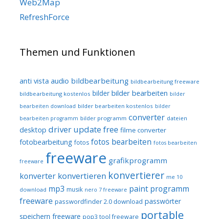
Web2Map
RefreshForce
Themen und Funktionen
audio
bildbearbeitung
anti vista
bildbearbeitung freeware
bilder bearbeiten
bilder
bildbearbeitung kostenlos
bilder
bilder bearbeiten kostenlos
bearbeiten download
bilder
converter
bilder programm
dateien
bearbeiten programm
driver update free
desktop
filme converter
fotos bearbeiten
fotobearbeitung
fotos
fotos bearbeiten
freeware
grafikprogramm
freeware
konvertierer
konvertieren
konverter
me 10
mp3
paint programm
musik
download
nero 7 freeware
freeware
passwörter
passwordfinder 2.0 download
portable
speichern freeware
pop3 tool freeware