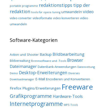
redaktionstipps
tipp der
portable programme
redaktion
video
umwandeln
tools für opera
tuning
video converter
videoformate
video konvertieren
video
umwandeln
Software-Kategorien
Bildbearbeitung
Backup
Action und Shooter
Browser
Bildverwaltung
Brennsoftware und -Tools
Dateimanager
Datenbank-Anwendungen
Datenrettung
Desktop-Erweiterungen
Demo
Diverses
E-Mail
Encodieren und Konvertieren
Downloadmanager
Freeware
Firefox Plugins/Erweiterungen
Grafikprogramme
Hardware-Tools
Internetprogramme
MP3-Tools