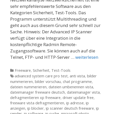
sehr empfehlenswerte Software aus den
Kategorien Sicherheit, Test-Tools. Das
Programm unterstützt Multithreading und
geht auch aus diesem Grund sehr schnell zur
Sache. Hinweis: Der Advanced IP Scanner
verfügt über eine Integration in die
kostenpflichtige Radmin Remote-
Zugangssoftware. Sie können auch auf die
Telnet, FTP- und HTTP-Server …
weiterlesen
Kategorien
Freeware
,
Sicherheit
,
Test-Tools
Tags
advanced system care pro test
,
anti vista
,
bilder
nummerieren
,
bilder vorschau
,
chat programme
,
dateien nummerieren
,
dateien umbenennen vista
,
dateimanager freeware deutsch
,
dateimanager vista
,
defragmentieren xp freeware
,
driver update free
,
freeware vista defragmentieren
,
ip adresse
,
ip
anzeigen
,
ip blocker
,
ip scanner deutsch freeware
,
ip
sender
,
ip software
,
ip suche
,
microsoft photo