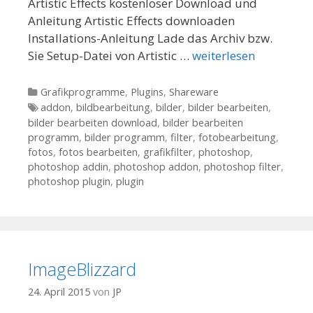
Artistic Effects kostenloser Download und
Anleitung Artistic Effects downloaden
Installations-Anleitung Lade das Archiv bzw.
Sie Setup-Datei von Artistic …
weiterlesen
Kategorien
Grafikprogramme
,
Plugins
,
Shareware
Tags
addon
,
bildbearbeitung
,
bilder
,
bilder bearbeiten
,
bilder bearbeiten download
,
bilder bearbeiten
programm
,
bilder programm
,
filter
,
fotobearbeitung
,
fotos
,
fotos bearbeiten
,
grafikfilter
,
photoshop
,
photoshop addin
,
photoshop addon
,
photoshop filter
,
photoshop plugin
,
plugin
ImageBlizzard
24. April 2015
von
JP