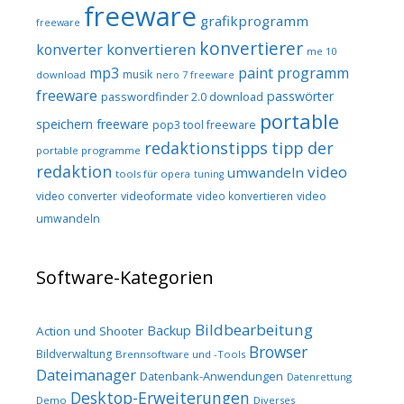
freeware
grafikprogramm
freeware
konvertierer
konvertieren
konverter
me 10
mp3
paint programm
musik
download
nero 7 freeware
freeware
passwörter
passwordfinder 2.0 download
portable
speichern freeware
pop3 tool freeware
redaktionstipps
tipp der
portable programme
redaktion
video
umwandeln
tools für opera
tuning
video converter
videoformate
video konvertieren
video
umwandeln
Software-Kategorien
Bildbearbeitung
Backup
Action und Shooter
Browser
Bildverwaltung
Brennsoftware und -Tools
Dateimanager
Datenbank-Anwendungen
Datenrettung
Desktop-Erweiterungen
Demo
Diverses