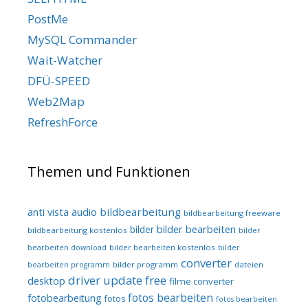
PostMe
MySQL Commander
Wait-Watcher
DFÜ-SPEED
Web2Map
RefreshForce
Themen und Funktionen
audio
bildbearbeitung
anti vista
bildbearbeitung freeware
bilder bearbeiten
bilder
bildbearbeitung kostenlos
bilder
bilder bearbeiten kostenlos
bearbeiten download
bilder
converter
bilder programm
dateien
bearbeiten programm
driver update free
desktop
filme converter
fotos bearbeiten
fotobearbeitung
fotos
fotos bearbeiten