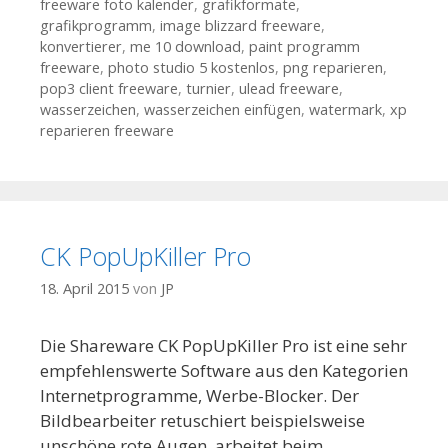
freeware foto kalender
,
grafikformate
,
grafikprogramm
,
image blizzard freeware
,
konvertierer
,
me 10 download
,
paint programm
freeware
,
photo studio 5 kostenlos
,
png reparieren
,
pop3 client freeware
,
turnier
,
ulead freeware
,
wasserzeichen
,
wasserzeichen einfügen
,
watermark
,
xp
reparieren freeware
CK PopUpKiller Pro
18. April 2015
von
JP
Die Shareware CK PopUpKiller Pro ist eine sehr
empfehlenswerte Software aus den Kategorien
Internetprogramme, Werbe-Blocker. Der
Bildbearbeiter retuschiert beispielsweise
unschöne rote Augen, arbeitet beim