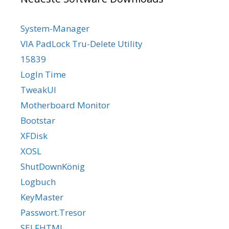
System-Manager
VIA PadLock Tru-Delete Utility
15839
LogIn Time
TweakUI
Motherboard Monitor
Bootstar
XFDisk
XOSL
ShutDownKönig
Logbuch
KeyMaster
Passwort.Tresor
SELFHTML