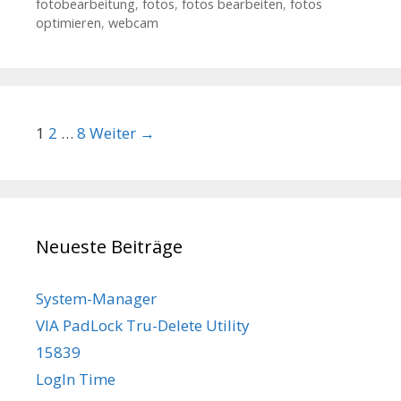
fotobearbeitung
,
fotos
,
fotos bearbeiten
,
fotos
optimieren
,
webcam
Beitrags-Navigation
1
2
…
8
Weiter →
Neueste Beiträge
System-Manager
VIA PadLock Tru-Delete Utility
15839
LogIn Time