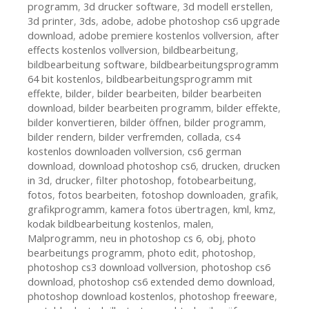
programm
,
3d drucker software
,
3d modell erstellen
,
3d printer
,
3ds
,
adobe
,
adobe photoshop cs6 upgrade
download
,
adobe premiere kostenlos vollversion
,
after
effects kostenlos vollversion
,
bildbearbeitung
,
bildbearbeitung software
,
bildbearbeitungsprogramm
64 bit kostenlos
,
bildbearbeitungsprogramm mit
effekte
,
bilder
,
bilder bearbeiten
,
bilder bearbeiten
download
,
bilder bearbeiten programm
,
bilder effekte
,
bilder konvertieren
,
bilder öffnen
,
bilder programm
,
bilder rendern
,
bilder verfremden
,
collada
,
cs4
kostenlos downloaden vollversion
,
cs6 german
download
,
download photoshop cs6
,
drucken
,
drucken
in 3d
,
drucker
,
filter photoshop
,
fotobearbeitung
,
fotos
,
fotos bearbeiten
,
fotoshop downloaden
,
grafik
,
grafikprogramm
,
kamera fotos übertragen
,
kml
,
kmz
,
kodak bildbearbeitung kostenlos
,
malen
,
Malprogramm
,
neu in photoshop cs 6
,
obj
,
photo
bearbeitungs programm
,
photo edit
,
photoshop
,
photoshop cs3 download vollversion
,
photoshop cs6
download
,
photoshop cs6 extended demo download
,
photoshop download kostenlos
,
photoshop freeware
,