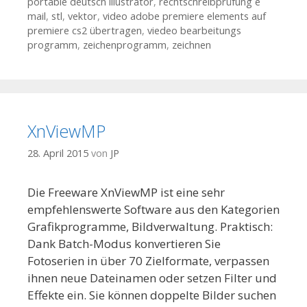
portable deutsch illustrator
,
rechtschreibprüfung e
mail
,
stl
,
vektor
,
video adobe premiere elements auf
premiere cs2 übertragen
,
viedeo bearbeitungs
programm
,
zeichenprogramm
,
zeichnen
XnViewMP
28. April 2015
von
JP
Die Freeware XnViewMP ist eine sehr
empfehlenswerte Software aus den Kategorien
Grafikprogramme, Bildverwaltung. Praktisch:
Dank Batch-Modus konvertieren Sie
Fotoserien in über 70 Zielformate, verpassen
ihnen neue Dateinamen oder setzen Filter und
Effekte ein. Sie können doppelte Bilder suchen