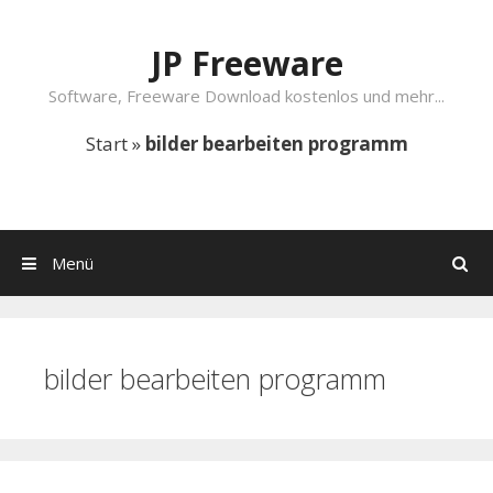
Springe zum Inhalt
JP Freeware
Software, Freeware Download kostenlos und mehr...
Start
»
bilder bearbeiten programm
Menü
Suchen
bilder bearbeiten programm