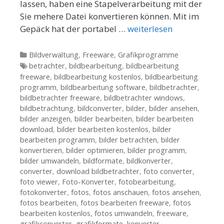
lassen, haben eine Stapelverarbeitung mit der
Sie mehere Datei konvertieren können. Mit im
Gepäck hat der portabel …
weiterlesen
Kategorien
Bildverwaltung
,
Freeware
,
Grafikprogramme
Tags
betrachter
,
bildbearbeitung
,
bildbearbeitung
freeware
,
bildbearbeitung kostenlos
,
bildbearbeitung
programm
,
bildbearbeitung software
,
bildbetrachter
,
bildbetrachter freeware
,
bildbetrachter windows
,
bildbetrachtung
,
bildconverter
,
bilder
,
bilder ansehen
,
bilder anzeigen
,
bilder bearbeiten
,
bilder bearbeiten
download
,
bilder bearbeiten kostenlos
,
bilder
bearbeiten programm
,
bilder betrachten
,
bilder
konvertieren
,
bilder optimieren
,
bilder programm
,
bilder umwandeln
,
bildformate
,
bildkonverter
,
converter
,
download bildbetrachter
,
foto converter
,
foto viewer
,
Foto-Konverter
,
fotobearbeitung
,
fotokonverter
,
fotos
,
fotos anschauen
,
fotos ansehen
,
fotos bearbeiten
,
fotos bearbeiten freeware
,
fotos
bearbeiten kostenlos
,
fotos umwandeln
,
freeware
,
grafikconverter
,
grafikformate
,
konverter
,