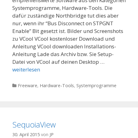
empfehlenswerte Software aus den Kategorien
Systemprogramme, Hardware-Tools. Die
dafür zuständige Northbridge tut dies aber
nur, wenn ihr “Bus Disconnect on STPGNT
Enable” Bit gesetzt ist. Bilder und Screenshots
zu VCool VCool kostenloser Download und
Anleitung VCool downloaden Installations-
Anleitung Lade das Archiv bzw. Sie Setup-
Datei von VCool auf deinen Desktop …
weiterlesen
Kategorien
Freeware
,
Hardware-Tools
,
Systemprogramme
SequoiaView
30. April 2015
von
JP