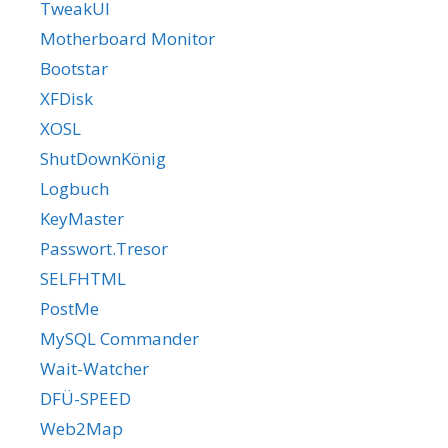
TweakUI
Motherboard Monitor
Bootstar
XFDisk
XOSL
ShutDownKönig
Logbuch
KeyMaster
Passwort.Tresor
SELFHTML
PostMe
MySQL Commander
Wait-Watcher
DFÜ-SPEED
Web2Map