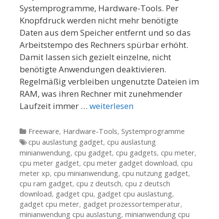
Systemprogramme, Hardware-Tools. Per
Knopfdruck werden nicht mehr benötigte
Daten aus dem Speicher entfernt und so das
Arbeitstempo des Rechners spürbar erhöht.
Damit lassen sich gezielt einzelne, nicht
benötigte Anwendungen deaktivieren.
Regelmäßig verbleiben ungenutzte Dateien im
RAM, was ihren Rechner mit zunehmender
Laufzeit immer …
weiterlesen
Kategorien
Freeware
,
Hardware-Tools
,
Systemprogramme
Tags
cpu auslastung gadget
,
cpu auslastung
minianwendung
,
cpu gadget
,
cpu gadgets
,
cpu meter
,
cpu meter gadget
,
cpu meter gadget download
,
cpu
meter xp
,
cpu minianwendung
,
cpu nutzung gadget
,
cpu ram gadget
,
cpu z deutsch
,
cpu z deutsch
download
,
gadget cpu
,
gadget cpu auslastung
,
gadget cpu meter
,
gadget prozessortemperatur
,
minianwendung cpu auslastung
,
minianwendung cpu