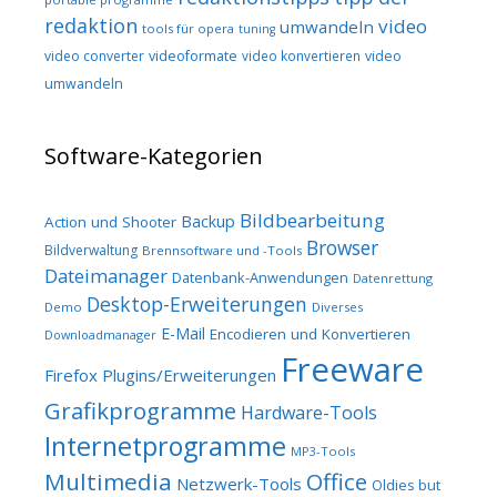
redaktion
video
umwandeln
tools für opera
tuning
video converter
videoformate
video konvertieren
video
umwandeln
Software-Kategorien
Bildbearbeitung
Backup
Action und Shooter
Browser
Bildverwaltung
Brennsoftware und -Tools
Dateimanager
Datenbank-Anwendungen
Datenrettung
Desktop-Erweiterungen
Demo
Diverses
E-Mail
Encodieren und Konvertieren
Downloadmanager
Freeware
Firefox Plugins/Erweiterungen
Grafikprogramme
Hardware-Tools
Internetprogramme
MP3-Tools
Multimedia
Office
Netzwerk-Tools
Oldies but