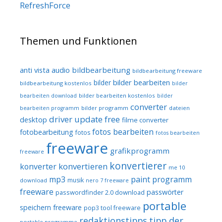
RefreshForce
Themen und Funktionen
audio
bildbearbeitung
anti vista
bildbearbeitung freeware
bilder bearbeiten
bilder
bildbearbeitung kostenlos
bilder
bilder bearbeiten kostenlos
bearbeiten download
bilder
converter
bilder programm
dateien
bearbeiten programm
driver update free
desktop
filme converter
fotos bearbeiten
fotobearbeitung
fotos
fotos bearbeiten
freeware
grafikprogramm
freeware
konvertierer
konvertieren
konverter
me 10
mp3
paint programm
musik
download
nero 7 freeware
freeware
passwörter
passwordfinder 2.0 download
portable
speichern freeware
pop3 tool freeware
redaktionstipps
tipp der
portable programme