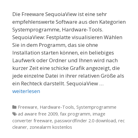
Die Freeware SequoiaView ist eine sehr
empfehlenswerte Software aus den Kategorien
Systemprogramme, Hardware-Tools.
SequoiaView: Festplatte visualisieren Wählen
Sie in dem Programm, das sie ohne
Installation starten können, ein beliebiges
Laufwerk oder Ordner und Ihnen wird nach
kurzer Zeit eine schicke Grafik angezeigt, die
jede einzelne Datei in ihrer relativen Größe als
ein Rechteck darstellt. SequoiaView …
weiterlesen
Kategorien
Freeware
,
Hardware-Tools
,
Systemprogramme
Tags
ad aware free 2009
,
fax programm
,
image
converter freeware
,
passwordfinder 2.0 download
,
rec
cleaner
,
zonealarm kostenlos