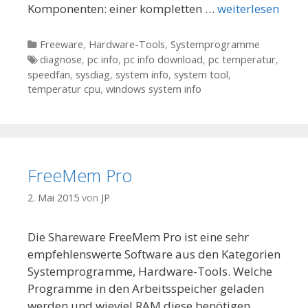
Komponenten: einer kompletten …
weiterlesen
Kategorien
Freeware
,
Hardware-Tools
,
Systemprogramme
Tags
diagnose
,
pc info
,
pc info download
,
pc temperatur
,
speedfan
,
sysdiag
,
system info
,
system tool
,
temperatur cpu
,
windows system info
FreeMem Pro
2. Mai 2015
von
JP
Die Shareware FreeMem Pro ist eine sehr
empfehlenswerte Software aus den Kategorien
Systemprogramme, Hardware-Tools. Welche
Programme in den Arbeitsspeicher geladen
werden und wieviel RAM diese benötigen,