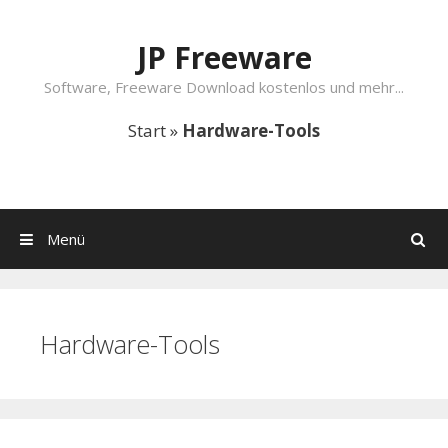
Springe zum Inhalt
JP Freeware
Software, Freeware Download kostenlos und mehr...
Start
»
Hardware-Tools
Menü
Suchen
Hardware-Tools