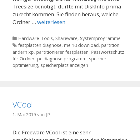
Treesize benötigt, dürfte mit DiskInfo prima
zurecht kommen. Sie finden heraus, welche
Ordner …
weiterlesen
Kategorien
Hardware-Tools
,
Shareware
,
Systemprogramme
Tags
festplatten diagnose
,
me 10 download
,
partition
ändern xp
,
partitionierer festplatten
,
Passwortschutz
für Ordner
,
pc diagnose programm
,
speicher
optimierung
,
speicherplatz anzeigen
VCool
1. Mai 2015
von
JP
Die Freeware VCool ist eine sehr