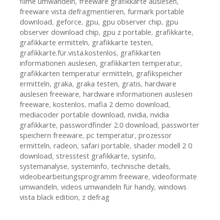
filme umwandeln
,
freeware grafikkarte auslesen
,
freeware vista defragmentieren
,
furmark portable
download
,
geforce
,
gpu
,
gpu observer chip
,
gpu
observer download chip
,
gpu z portable
,
grafikkarte
,
grafikkarte ermitteln
,
grafikkarte testen
,
grafikkarte.für.vista.kostenlos
,
grafikkarten
informationen auslesen
,
grafikkarten temperatur
,
grafikkarten temperatur ermitteln
,
grafikspeicher
ermitteln
,
graka
,
graka testen
,
gratis
,
hardware
auslesen freeware
,
hardware informationen auslesen
freeware
,
kostenlos
,
mafia 2 demo download
,
mediacoder portable download
,
nvidia
,
nvidia
grafikkarte
,
passwordfinder 2.0 download
,
passwörter
speichern freeware
,
pc temperatur
,
prozessor
ermitteln
,
radeon
,
safari portable
,
shader modell 2 0
download
,
stresstest grafikkarte
,
sysinfo
,
systemanalyse
,
systeminfo
,
technische details
,
videobearbeitungsprogramm freeware
,
videoformate
umwandeln
,
videos umwandeln für handy
,
windows
vista black edition
,
z defrag