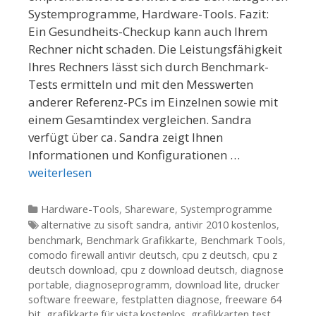
Systemprogramme, Hardware-Tools. Fazit:
Ein Gesundheits-Checkup kann auch Ihrem
Rechner nicht schaden. Die Leistungsfähigkeit
Ihres Rechners lässt sich durch Benchmark-
Tests ermitteln und mit den Messwerten
anderer Referenz-PCs im Einzelnen sowie mit
einem Gesamtindex vergleichen. Sandra
verfügt über ca. Sandra zeigt Ihnen
Informationen und Konfigurationen …
weiterlesen
Kategorien
Hardware-Tools
,
Shareware
,
Systemprogramme
Tags
alternative zu sisoft sandra
,
antivir 2010 kostenlos
,
benchmark
,
Benchmark Grafikkarte
,
Benchmark Tools
,
comodo firewall antivir deutsch
,
cpu z deutsch
,
cpu z
deutsch download
,
cpu z download deutsch
,
diagnose
portable
,
diagnoseprogramm
,
download lite
,
drucker
software freeware
,
festplatten diagnose
,
freeware 64
bit
,
grafikkarte.für.vista.kostenlos
,
grafikkarten test
,