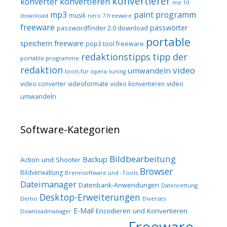
konvertierer
konvertieren
konverter
me 10
mp3
paint programm
musik
download
nero 7 freeware
freeware
passwörter
passwordfinder 2.0 download
portable
speichern freeware
pop3 tool freeware
redaktionstipps
tipp der
portable programme
redaktion
video
umwandeln
tools für opera
tuning
video converter
videoformate
video konvertieren
video
umwandeln
Software-Kategorien
Bildbearbeitung
Backup
Action und Shooter
Browser
Bildverwaltung
Brennsoftware und -Tools
Dateimanager
Datenbank-Anwendungen
Datenrettung
Desktop-Erweiterungen
Demo
Diverses
E-Mail
Encodieren und Konvertieren
Downloadmanager