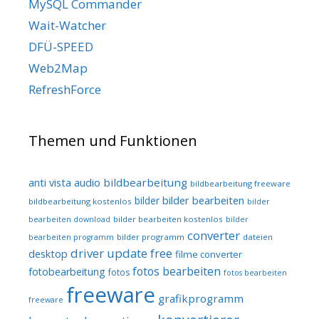
MySQL Commander
Wait-Watcher
DFÜ-SPEED
Web2Map
RefreshForce
Themen und Funktionen
audio
bildbearbeitung
anti vista
bildbearbeitung freeware
bilder bearbeiten
bilder
bildbearbeitung kostenlos
bilder
bilder bearbeiten kostenlos
bearbeiten download
bilder
converter
bilder programm
dateien
bearbeiten programm
driver update free
desktop
filme converter
fotos bearbeiten
fotobearbeitung
fotos
fotos bearbeiten
freeware
grafikprogramm
freeware