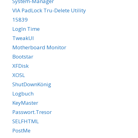
System-Manager
VIA PadLock Tru-Delete Utility
15839
LogIn Time
TweakUI
Motherboard Monitor
Bootstar
XFDisk
XOSL
ShutDownKönig
Logbuch
KeyMaster
Passwort.Tresor
SELFHTML
PostMe