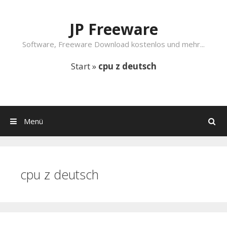
Springe zum Inhalt
JP Freeware
Software, Freeware Download kostenlos und mehr...
Start
»
cpu z deutsch
Menü
Suchen
cpu z deutsch