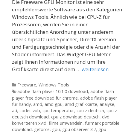
Die Freeware GPU Monitor ist eine sehr
empfehlenswerte Software aus den Kategorien
Windows Tools. Ähnlich wie bei CPU-Z für
Prozessoren, werden Sie in einer
übersichtlichen Anordnung unter anderem
über Chipsatz und Speicher, DirectX-Version
und Fertigungstechnolgie oder die Anzahl der
Shader informiert. Das Widget GPU Meter
zeigt Ihnen Informationen rund um Ihre
Grafikkarte direkt auf dem …
weiterlesen
Kategorien
Freeware
,
Windows Tools
Tags
adobe flash player 10.1.0 download
,
adobe flash
player free download für chrome
,
adobe flash player
fur handy
,
amd
,
amd gpu
,
amd grafikkarte
,
analyse
,
ati
,
codec vob
,
cpu temperatur
,
cpu z deutsch
,
cpu z
deutsch download
,
cpu z download deutsch
,
dvd
konvertieren xvid
,
filme umwandeln
,
furmark portable
download
,
geforce
,
gpu
,
gpu observer 3.7
,
gpu