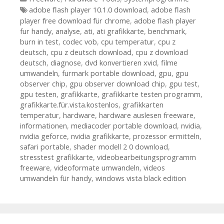
Tags
adobe flash player 10.1.0 download
,
adobe flash
player free download für chrome
,
adobe flash player
fur handy
,
analyse
,
ati
,
ati grafikkarte
,
benchmark
,
burn in test
,
codec vob
,
cpu temperatur
,
cpu z
deutsch
,
cpu z deutsch download
,
cpu z download
deutsch
,
diagnose
,
dvd konvertieren xvid
,
filme
umwandeln
,
furmark portable download
,
gpu
,
gpu
observer chip
,
gpu observer download chip
,
gpu test
,
gpu testen
,
grafikkarte
,
grafikkarte testen programm
,
grafikkarte.für.vista.kostenlos
,
grafikkarten
temperatur
,
hardware
,
hardware auslesen freeware
,
informationen
,
mediacoder portable download
,
nvidia
,
nvidia geforce
,
nvidia grafikkarte
,
prozessor ermitteln
,
safari portable
,
shader modell 2 0 download
,
stresstest grafikkarte
,
videobearbeitungsprogramm
freeware
,
videoformate umwandeln
,
videos
umwandeln für handy
,
windows vista black edition