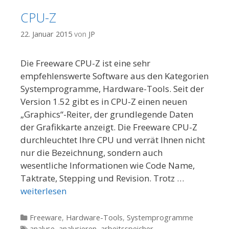
CPU-Z
22. Januar 2015
von
JP
Die Freeware CPU-Z ist eine sehr
empfehlenswerte Software aus den Kategorien
Systemprogramme, Hardware-Tools. Seit der
Version 1.52 gibt es in CPU-Z einen neuen
„Graphics“-Reiter, der grundlegende Daten
der Grafikkarte anzeigt. Die Freeware CPU-Z
durchleuchtet Ihre CPU und verrät Ihnen nicht
nur die Bezeichnung, sondern auch
wesentliche Informationen wie Code Name,
Taktrate, Stepping und Revision. Trotz …
weiterlesen
Kategorien
Freeware
,
Hardware-Tools
,
Systemprogramme
Tags
analyse
,
analysieren
,
arbeitsspeicher
,