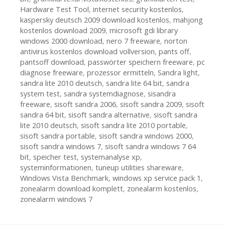
Hardware Test Tool
,
internet security kostenlos
,
kaspersky deutsch 2009 download kostenlos
,
mahjong
kostenlos download 2009
,
microsoft gdi library
windows 2000 download
,
nero 7 freeware
,
norton
antivirus kostenlos download vollversion
,
pants off
,
pantsoff download
,
passwörter speichern freeware
,
pc
diagnose freeware
,
prozessor ermitteln
,
Sandra light
,
sandra lite 2010 deutsch
,
sandra lite 64 bit
,
sandra
system test
,
sandra systemdiagnose
,
sisandra
freeware
,
sisoft sandra 2006
,
sisoft sandra 2009
,
sisoft
sandra 64 bit
,
sisoft sandra alternative
,
sisoft sandra
lite 2010 deutsch
,
sisoft sandra lite 2010 portable
,
sisoft sandra portable
,
sisoft sandra windows 2000
,
sisoft sandra windows 7
,
sisoft sandra windows 7 64
bit
,
speicher test
,
systemanalyse xp
,
systeminformationen
,
tuneup utilities shareware
,
Windows Vista Benchmark
,
windows xp service pack 1
,
zonealarm download komplett
,
zonealarm kostenlos
,
zonealarm windows 7