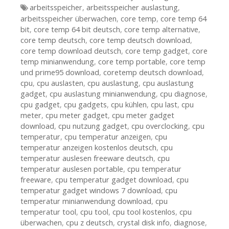
Tags
arbeitsspeicher
,
arbeitsspeicher auslastung
,
arbeitsspeicher überwachen
,
core temp
,
core temp 64
bit
,
core temp 64 bit deutsch
,
core temp alternative
,
core temp deutsch
,
core temp deutsch download
,
core temp download deutsch
,
core temp gadget
,
core
temp minianwendung
,
core temp portable
,
core temp
und prime95 download
,
coretemp deutsch download
,
cpu
,
cpu auslasten
,
cpu auslastung
,
cpu auslastung
gadget
,
cpu auslastung minianwendung
,
cpu diagnose
,
cpu gadget
,
cpu gadgets
,
cpu kühlen
,
cpu last
,
cpu
meter
,
cpu meter gadget
,
cpu meter gadget
download
,
cpu nutzung gadget
,
cpu overclocking
,
cpu
temperatur
,
cpu temperatur anzeigen
,
cpu
temperatur anzeigen kostenlos deutsch
,
cpu
temperatur auslesen freeware deutsch
,
cpu
temperatur auslesen portable
,
cpu temperatur
freeware
,
cpu temperatur gadget download
,
cpu
temperatur gadget windows 7 download
,
cpu
temperatur minianwendung download
,
cpu
temperatur tool
,
cpu tool
,
cpu tool kostenlos
,
cpu
überwachen
,
cpu z deutsch
,
crystal disk info
,
diagnose
,