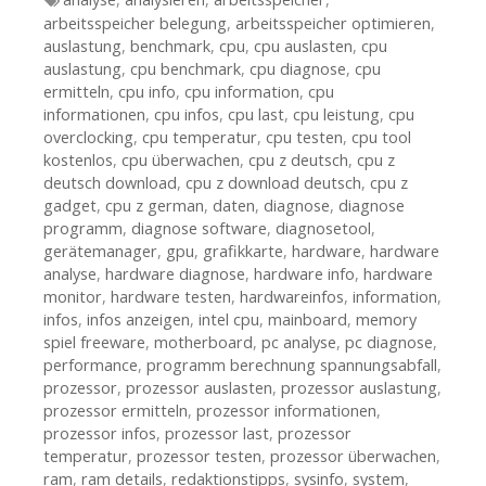
arbeitsspeicher belegung
,
arbeitsspeicher optimieren
,
auslastung
,
benchmark
,
cpu
,
cpu auslasten
,
cpu
auslastung
,
cpu benchmark
,
cpu diagnose
,
cpu
ermitteln
,
cpu info
,
cpu information
,
cpu
informationen
,
cpu infos
,
cpu last
,
cpu leistung
,
cpu
overclocking
,
cpu temperatur
,
cpu testen
,
cpu tool
kostenlos
,
cpu überwachen
,
cpu z deutsch
,
cpu z
deutsch download
,
cpu z download deutsch
,
cpu z
gadget
,
cpu z german
,
daten
,
diagnose
,
diagnose
programm
,
diagnose software
,
diagnosetool
,
gerätemanager
,
gpu
,
grafikkarte
,
hardware
,
hardware
analyse
,
hardware diagnose
,
hardware info
,
hardware
monitor
,
hardware testen
,
hardwareinfos
,
information
,
infos
,
infos anzeigen
,
intel cpu
,
mainboard
,
memory
spiel freeware
,
motherboard
,
pc analyse
,
pc diagnose
,
performance
,
programm berechnung spannungsabfall
,
prozessor
,
prozessor auslasten
,
prozessor auslastung
,
prozessor ermitteln
,
prozessor informationen
,
prozessor infos
,
prozessor last
,
prozessor
temperatur
,
prozessor testen
,
prozessor überwachen
,
ram
,
ram details
,
redaktionstipps
,
sysinfo
,
system
,