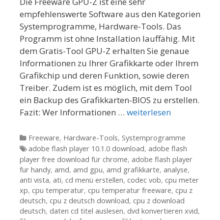
Die Freeware GPU-Z ist eine sehr
empfehlenswerte Software aus den Kategorien
Systemprogramme, Hardware-Tools. Das
Programm ist ohne Installation lauffähig. Mit
dem Gratis-Tool GPU-Z erhalten Sie genaue
Informationen zu Ihrer Grafikkarte oder Ihrem
Grafikchip und deren Funktion, sowie deren
Treiber. Zudem ist es möglich, mit dem Tool
ein Backup des Grafikkarten-BIOS zu erstellen.
Fazit: Wer Informationen …
weiterlesen
Kategorien
Freeware
,
Hardware-Tools
,
Systemprogramme
Tags
adobe flash player 10.1.0 download
,
adobe flash
player free download für chrome
,
adobe flash player
fur handy
,
amd
,
amd gpu
,
amd grafikkarte
,
analyse
,
anti vista
,
ati
,
cd menü erstellen
,
codec vob
,
cpu meter
xp
,
cpu temperatur
,
cpu temperatur freeware
,
cpu z
deutsch
,
cpu z deutsch download
,
cpu z download
deutsch
,
daten cd titel auslesen
,
dvd konvertieren xvid
,