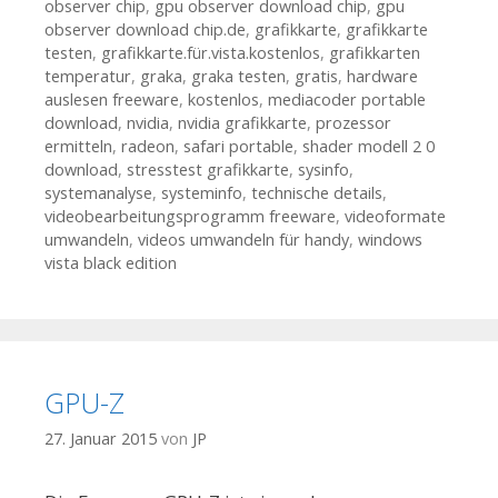
observer chip
,
gpu observer download chip
,
gpu
observer download chip.de
,
grafikkarte
,
grafikkarte
testen
,
grafikkarte.für.vista.kostenlos
,
grafikkarten
temperatur
,
graka
,
graka testen
,
gratis
,
hardware
auslesen freeware
,
kostenlos
,
mediacoder portable
download
,
nvidia
,
nvidia grafikkarte
,
prozessor
ermitteln
,
radeon
,
safari portable
,
shader modell 2 0
download
,
stresstest grafikkarte
,
sysinfo
,
systemanalyse
,
systeminfo
,
technische details
,
videobearbeitungsprogramm freeware
,
videoformate
umwandeln
,
videos umwandeln für handy
,
windows
vista black edition
GPU-Z
27. Januar 2015
von
JP