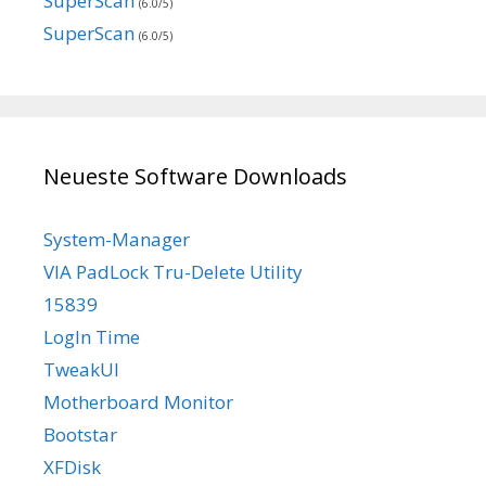
SuperScan
(6.0/5)
SuperScan
(6.0/5)
Neueste Software Downloads
System-Manager
VIA PadLock Tru-Delete Utility
15839
LogIn Time
TweakUI
Motherboard Monitor
Bootstar
XFDisk