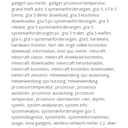
gadget cpu meter
,
gadget prozessortemperatur
,
grand theft auto 5 systemanforderungen
,
gta 5
,
GTA 5
Demo
,
gta 5 demo download
,
gta 5 kostenlos
downloaden
,
gta 5 pc systemanforderungen
,
gta 5
release
,
gta 5 systemanforderungen
,
gta 5
systemanforderungen pc
,
gta 5 trailer
,
gta 5 waffen
,
gta v
,
gta v systemanforderungen
,
gta5
,
hardware
,
hardware monitor
,
herr der ringe online kostenlos
download
,
information
,
intel cpu
,
meter
,
mincraft
,
minecraft classic
,
minecraft download kostenlos
,
minecraft downloaden
,
minecraft herunterladen
,
minecraft kostenlos
,
minecraft kostenlos downloaden
,
minecraft umsonst
,
minianwendung cpu auslastung
,
minianwendung cpu nutzung
,
minianwendung
prozessortemperatur
,
prozessor
,
prozessor
auslasten
,
prozessor auslastung
,
prozessor
temperatur
,
prozessor überwachen
,
ram
,
skyrim
,
sysinfo
,
system analysieren
,
system info
,
systemanalyse
,
systemanforderungen gta 5
,
systemdiagnose
,
systeminfo
,
systeminformationen
,
usage
,
vista gadgets
,
wireless network meter 2.2
,
wlan