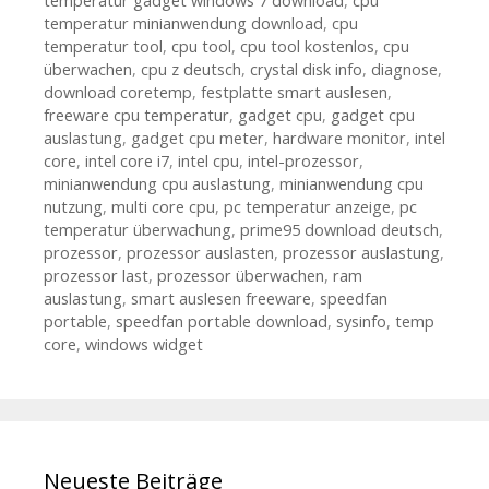
temperatur gadget windows 7 download
,
cpu
temperatur minianwendung download
,
cpu
temperatur tool
,
cpu tool
,
cpu tool kostenlos
,
cpu
überwachen
,
cpu z deutsch
,
crystal disk info
,
diagnose
,
download coretemp
,
festplatte smart auslesen
,
freeware cpu temperatur
,
gadget cpu
,
gadget cpu
auslastung
,
gadget cpu meter
,
hardware monitor
,
intel
core
,
intel core i7
,
intel cpu
,
intel-prozessor
,
minianwendung cpu auslastung
,
minianwendung cpu
nutzung
,
multi core cpu
,
pc temperatur anzeige
,
pc
temperatur überwachung
,
prime95 download deutsch
,
prozessor
,
prozessor auslasten
,
prozessor auslastung
,
prozessor last
,
prozessor überwachen
,
ram
auslastung
,
smart auslesen freeware
,
speedfan
portable
,
speedfan portable download
,
sysinfo
,
temp
core
,
windows widget
Neueste Beiträge