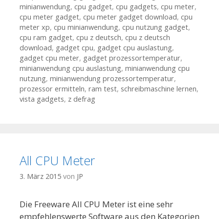
minianwendung
,
cpu gadget
,
cpu gadgets
,
cpu meter
,
cpu meter gadget
,
cpu meter gadget download
,
cpu
meter xp
,
cpu minianwendung
,
cpu nutzung gadget
,
cpu ram gadget
,
cpu z deutsch
,
cpu z deutsch
download
,
gadget cpu
,
gadget cpu auslastung
,
gadget cpu meter
,
gadget prozessortemperatur
,
minianwendung cpu auslastung
,
minianwendung cpu
nutzung
,
minianwendung prozessortemperatur
,
prozessor ermitteln
,
ram test
,
schreibmaschine lernen
,
vista gadgets
,
z defrag
All CPU Meter
3. März 2015
von
JP
Die Freeware All CPU Meter ist eine sehr
empfehlenswerte Software aus den Kategorien