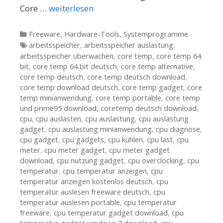
Core …
weiterlesen
Kategorien
Freeware
,
Hardware-Tools
,
Systemprogramme
Tags
arbeitsspeicher
,
arbeitsspeicher auslastung
,
arbeitsspeicher überwachen
,
core temp
,
core temp 64
bit
,
core temp 64 bit deutsch
,
core temp alternative
,
core temp deutsch
,
core temp deutsch download
,
core temp download deutsch
,
core temp gadget
,
core
temp minianwendung
,
core temp portable
,
core temp
und prime95 download
,
coretemp deutsch download
,
cpu
,
cpu auslasten
,
cpu auslastung
,
cpu auslastung
gadget
,
cpu auslastung minianwendung
,
cpu diagnose
,
cpu gadget
,
cpu gadgets
,
cpu kühlen
,
cpu last
,
cpu
meter
,
cpu meter gadget
,
cpu meter gadget
download
,
cpu nutzung gadget
,
cpu overclocking
,
cpu
temperatur
,
cpu temperatur anzeigen
,
cpu
temperatur anzeigen kostenlos deutsch
,
cpu
temperatur auslesen freeware deutsch
,
cpu
temperatur auslesen portable
,
cpu temperatur
freeware
,
cpu temperatur gadget download
,
cpu