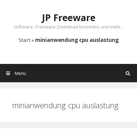
Springe zum Inhalt
JP Freeware
Software, Freeware Download kostenlos und mehr...
Start
»
minianwendung cpu auslastung
Menü
Suchen
minianwendung cpu auslastung