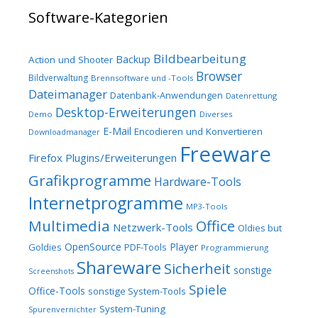
Software-Kategorien
Bildbearbeitung
Backup
Action und Shooter
Browser
Bildverwaltung
Brennsoftware und -Tools
Dateimanager
Datenbank-Anwendungen
Datenrettung
Desktop-Erweiterungen
Demo
Diverses
E-Mail
Encodieren und Konvertieren
Downloadmanager
Freeware
Firefox Plugins/Erweiterungen
Grafikprogramme
Hardware-Tools
Internetprogramme
MP3-Tools
Multimedia
Office
Netzwerk-Tools
Oldies but
OpenSource
Player
Goldies
PDF-Tools
Programmierung
Shareware
Sicherheit
sonstige
Screenshots
Spiele
Office-Tools
sonstige System-Tools
System-Tuning
Spurenvernichter