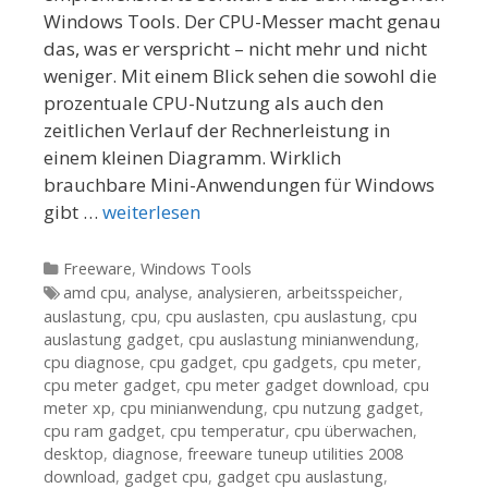
Windows Tools. Der CPU-Messer macht genau
das, was er verspricht – nicht mehr und nicht
weniger. Mit einem Blick sehen die sowohl die
prozentuale CPU-Nutzung als auch den
zeitlichen Verlauf der Rechnerleistung in
einem kleinen Diagramm. Wirklich
brauchbare Mini-Anwendungen für Windows
gibt …
weiterlesen
Kategorien
Freeware
,
Windows Tools
Tags
amd cpu
,
analyse
,
analysieren
,
arbeitsspeicher
,
auslastung
,
cpu
,
cpu auslasten
,
cpu auslastung
,
cpu
auslastung gadget
,
cpu auslastung minianwendung
,
cpu diagnose
,
cpu gadget
,
cpu gadgets
,
cpu meter
,
cpu meter gadget
,
cpu meter gadget download
,
cpu
meter xp
,
cpu minianwendung
,
cpu nutzung gadget
,
cpu ram gadget
,
cpu temperatur
,
cpu überwachen
,
desktop
,
diagnose
,
freeware tuneup utilities 2008
download
,
gadget cpu
,
gadget cpu auslastung
,