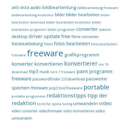
audio
bildbearbeitung
anti vista
bildbearbeitung freeware
bilder bearbeiten
bilder
bildbearbeitung kostenlos
bilder
bilder bearbeiten kostenlos
bearbeiten download
bilder
converter
bilder programm
dateien
bearbeiten programm
driver update free
desktop
filme converter
fotos bearbeiten
fotobearbeitung
fotos
fotos bearbeiten
freeware
grafikprogramm
freeware
konvertierer
konvertieren
konverter
me 10
mp3
paint programm
musik
download
nero 7 freeware
freeware
passwörter
passwordfinder 2.0 download
portable
speichern freeware
pop3 tool freeware
redaktionstipps
tipp der
portable programme
redaktion
video
umwandeln
tools für opera
tuning
video converter
videoformate
video konvertieren
video
umwandeln