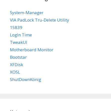
System-Manager
VIA PadLock Tru-Delete Utility
15839
LogIn Time
TweakUI
Motherboard Monitor
Bootstar
XFDisk
XOSL
ShutDownKönig