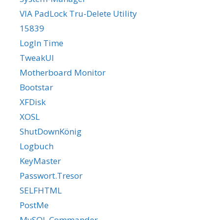
VIA PadLock Tru-Delete Utility
15839
LogIn Time
TweakUI
Motherboard Monitor
Bootstar
XFDisk
XOSL
ShutDownKönig
Logbuch
KeyMaster
Passwort.Tresor
SELFHTML
PostMe
MySQL Commander