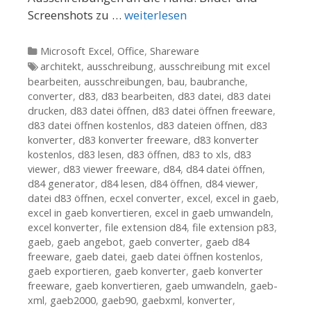
Screenshots zu …
weiterlesen
Kategorien
Microsoft Excel
,
Office
,
Shareware
Tags
architekt
,
ausschreibung
,
ausschreibung mit excel
bearbeiten
,
ausschreibungen
,
bau
,
baubranche
,
converter
,
d83
,
d83 bearbeiten
,
d83 datei
,
d83 datei
drucken
,
d83 datei öffnen
,
d83 datei öffnen freeware
,
d83 datei öffnen kostenlos
,
d83 dateien öffnen
,
d83
konverter
,
d83 konverter freeware
,
d83 konverter
kostenlos
,
d83 lesen
,
d83 öffnen
,
d83 to xls
,
d83
viewer
,
d83 viewer freeware
,
d84
,
d84 datei öffnen
,
d84 generator
,
d84 lesen
,
d84 öffnen
,
d84 viewer
,
datei d83 öffnen
,
ecxel converter
,
excel
,
excel in gaeb
,
excel in gaeb konvertieren
,
excel in gaeb umwandeln
,
excel konverter
,
file extension d84
,
file extension p83
,
gaeb
,
gaeb angebot
,
gaeb converter
,
gaeb d84
freeware
,
gaeb datei
,
gaeb datei öffnen kostenlos
,
gaeb exportieren
,
gaeb konverter
,
gaeb konverter
freeware
,
gaeb konvertieren
,
gaeb umwandeln
,
gaeb-
xml
,
gaeb2000
,
gaeb90
,
gaebxml
,
konverter
,