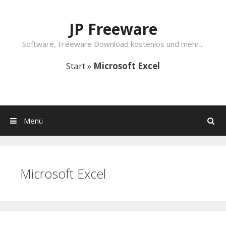
Springe zum Inhalt
JP Freeware
Software, Freeware Download kostenlos und mehr...
Start
»
Microsoft Excel
Menü
Suchen
Microsoft Excel