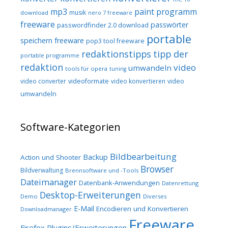
mp3
paint programm
musik
download
nero 7 freeware
freeware
passwörter
passwordfinder 2.0 download
portable
speichern freeware
pop3 tool freeware
redaktionstipps
tipp der
portable programme
redaktion
video
umwandeln
tools für opera
tuning
video converter
videoformate
video konvertieren
video
umwandeln
Software-Kategorien
Bildbearbeitung
Backup
Action und Shooter
Browser
Bildverwaltung
Brennsoftware und -Tools
Dateimanager
Datenbank-Anwendungen
Datenrettung
Desktop-Erweiterungen
Demo
Diverses
E-Mail
Encodieren und Konvertieren
Downloadmanager
Freeware
Firefox Plugins/Erweiterungen