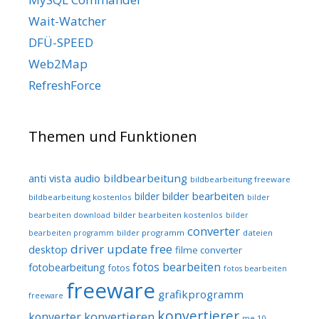
Wait-Watcher
DFÜ-SPEED
Web2Map
RefreshForce
Themen und Funktionen
audio
bildbearbeitung
anti vista
bildbearbeitung freeware
bilder bearbeiten
bilder
bildbearbeitung kostenlos
bilder
bilder bearbeiten kostenlos
bearbeiten download
bilder
converter
bilder programm
dateien
bearbeiten programm
driver update free
desktop
filme converter
fotos bearbeiten
fotobearbeitung
fotos
fotos bearbeiten
freeware
grafikprogramm
freeware
konvertierer
konvertieren
konverter
me 10