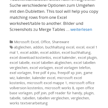
Suche verschiedene Optionen zum Umgehen
mit den Dubletten. This tool will help you copy
matching rows from one Excel
worksheet/table to another. Bilder und
Screenshots zu Merge Tables …
weiterlesen
Kategorien
Microsoft Excel
,
Office
,
Shareware
Tags
abgleichen
,
addon
,
buchhaltung excel
,
excel
,
excel 1
mal 1
,
excel addin
,
excel addon
,
excel buchhaltung
,
excel download kostenlos
,
excel kalender
,
excel plugin
,
excel tabelle
,
excel tabellen abgleichen
,
excel tabellen
vergleichen
,
excel vorlagen
,
excel vorlagen telefon
,
exel vorlagen
,
free pdf 4 you
,
freepdf xp join
,
game
wiz
,
kalender
,
kalender excel
,
microsoft excel
kostenlos
,
microsoft excel mappe 1
,
microsoft office
vollversion kostenlos
,
microsoft works 8
,
open office
base vorlagen
,
pdf join
,
pdf reader für handy
,
plugin
,
tabelle
,
tabellen
,
tabellen vergleichen
,
vergleichen
,
works textverarbeitung