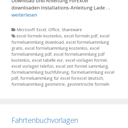
Download und Anleitung ForExcel
downloaden Installations-Anleitung Lade …
weiterlesen
Kategorien
Microsoft Excel
,
Office
,
Shareware
Tags
excel formeln kostenlos
,
excel formeln pdf
,
excel
formelsammlung download
,
excel formelsammlung
gratis
,
excel formelsammlung kostenlos
,
excel
formelsammlung pdf
,
excel formelsammlung pdf
kostenlos
,
excel tabelle eür
,
excel vorlagen formel
,
excel vorlagen telefon
,
excel zeit formel sammlung
,
formelsammlung buchführung
,
formelsammlung excel
pdf
,
formelsammlung für excel forexcel deutsch
,
formelsammlung geometrie
,
geometrische formeln
Fahrtenbuchvorlagen