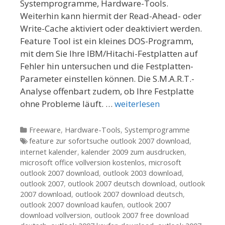
Systemprogramme, Hardware-Tools.
Weiterhin kann hiermit der Read-Ahead- oder
Write-Cache aktiviert oder deaktiviert werden.
Feature Tool ist ein kleines DOS-Programm,
mit dem Sie Ihre IBM/Hitachi-Festplatten auf
Fehler hin untersuchen und die Festplatten-
Parameter einstellen können. Die S.M.A.R.T.-
Analyse offenbart zudem, ob Ihre Festplatte
ohne Probleme läuft. …
weiterlesen
Kategorien
Freeware
,
Hardware-Tools
,
Systemprogramme
Tags
feature zur sofortsuche outlook 2007 download
,
internet kalender
,
kalender 2009 zum ausdrucken
,
microsoft office vollversion kostenlos
,
microsoft
outlook 2007 download
,
outlook 2003 download
,
outlook 2007
,
outlook 2007 deutsch download
,
outlook
2007 download
,
outlook 2007 download deutsch
,
outlook 2007 download kaufen
,
outlook 2007
download vollversion
,
outlook 2007 free download