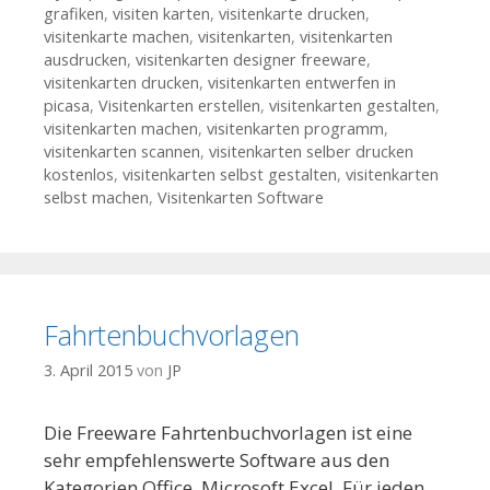
grafiken
,
visiten karten
,
visitenkarte drucken
,
visitenkarte machen
,
visitenkarten
,
visitenkarten
ausdrucken
,
visitenkarten designer freeware
,
visitenkarten drucken
,
visitenkarten entwerfen in
picasa
,
Visitenkarten erstellen
,
visitenkarten gestalten
,
visitenkarten machen
,
visitenkarten programm
,
visitenkarten scannen
,
visitenkarten selber drucken
kostenlos
,
visitenkarten selbst gestalten
,
visitenkarten
selbst machen
,
Visitenkarten Software
Fahrtenbuchvorlagen
3. April 2015
von
JP
Die Freeware Fahrtenbuchvorlagen ist eine
sehr empfehlenswerte Software aus den
Kategorien Office, Microsoft Excel. Für jeden