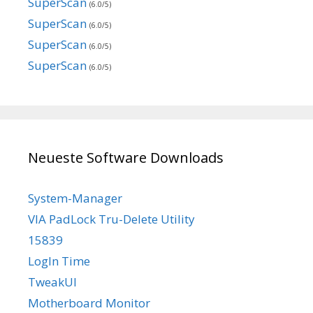
SuperScan
(6.0/5)
SuperScan
(6.0/5)
SuperScan
(6.0/5)
SuperScan
(6.0/5)
Neueste Software Downloads
System-Manager
VIA PadLock Tru-Delete Utility
15839
LogIn Time
TweakUI
Motherboard Monitor