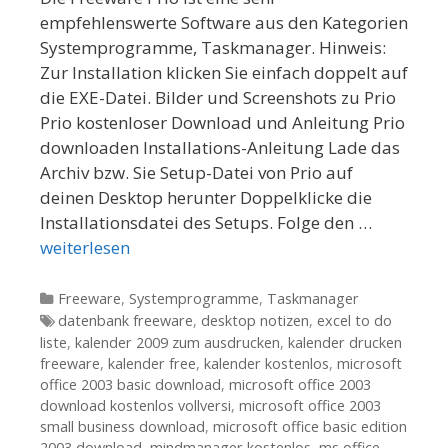
empfehlenswerte Software aus den Kategorien
Systemprogramme, Taskmanager. Hinweis:
Zur Installation klicken Sie einfach doppelt auf
die EXE-Datei. Bilder und Screenshots zu Prio
Prio kostenloser Download und Anleitung Prio
downloaden Installations-Anleitung Lade das
Archiv bzw. Sie Setup-Datei von Prio auf
deinen Desktop herunter Doppelklicke die
Installationsdatei des Setups. Folge den …
weiterlesen
Kategorien
Freeware
,
Systemprogramme
,
Taskmanager
Tags
datenbank freeware
,
desktop notizen
,
excel to do
liste
,
kalender 2009 zum ausdrucken
,
kalender drucken
freeware
,
kalender free
,
kalender kostenlos
,
microsoft
office 2003 basic download
,
microsoft office 2003
download kostenlos vollversi
,
microsoft office 2003
small business download
,
microsoft office basic edition
2003 download
,
mindmanager kostenlos
,
ms office