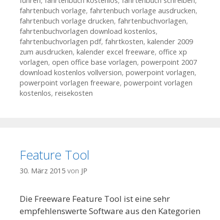
führen
,
fahrtenbuch kostenlos
,
fahrtenbuch schreiben
,
fahrtenbuch vorlage
,
fahrtenbuch vorlage ausdrucken
,
fahrtenbuch vorlage drucken
,
fahrtenbuchvorlagen
,
fahrtenbuchvorlagen download kostenlos
,
fahrtenbuchvorlagen pdf
,
fahrtkosten
,
kalender 2009
zum ausdrucken
,
kalender excel freeware
,
office xp
vorlagen
,
open office base vorlagen
,
powerpoint 2007
download kostenlos vollversion
,
powerpoint vorlagen
,
powerpoint vorlagen freeware
,
powerpoint vorlagen
kostenlos
,
reisekosten
Feature Tool
30. März 2015
von
JP
Die Freeware Feature Tool ist eine sehr
empfehlenswerte Software aus den Kategorien