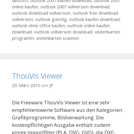
deutsch
,
outlook 2007 kaufen download
,
outlook 2007
online kaufen
,
outlook 2007 vollversion download
,
outlook download vollversion
,
outlook free download
vollversion
,
outlook günstig
,
outlook kaufen download
,
outlook ohne office kaufen
,
outlook online kaufen
download
,
outlook vollversion download
,
visitenkarten
programm
,
visitenkarten scannen
ThouVis Viewer
20. März 2015
von
JP
Die Freeware ThouVis Viewer ist eine sehr
empfehlenswerte Software aus den Kategorien
Grafikprogramme, Bildverwaltung. Die
kostenpflichtigen Ausgabe enthält zudem
einige Importfilter (PLA, DVG, GVG), die DXF-