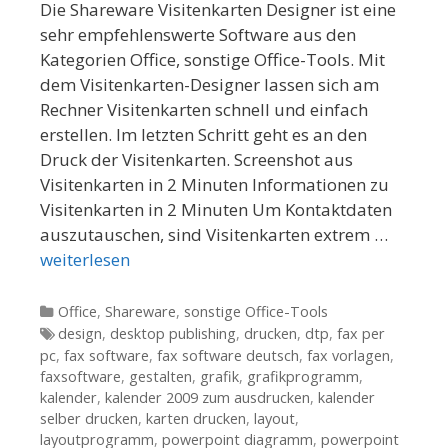
Die Shareware Visitenkarten Designer ist eine
sehr empfehlenswerte Software aus den
Kategorien Office, sonstige Office-Tools. Mit
dem Visitenkarten-Designer lassen sich am
Rechner Visitenkarten schnell und einfach
erstellen. Im letzten Schritt geht es an den
Druck der Visitenkarten. Screenshot aus
Visitenkarten in 2 Minuten Informationen zu
Visitenkarten in 2 Minuten Um Kontaktdaten
auszutauschen, sind Visitenkarten extrem …
weiterlesen
Kategorien
Office
,
Shareware
,
sonstige Office-Tools
Tags
design
,
desktop publishing
,
drucken
,
dtp
,
fax per
pc
,
fax software
,
fax software deutsch
,
fax vorlagen
,
faxsoftware
,
gestalten
,
grafik
,
grafikprogramm
,
kalender
,
kalender 2009 zum ausdrucken
,
kalender
selber drucken
,
karten drucken
,
layout
,
layoutprogramm
,
powerpoint diagramm
,
powerpoint