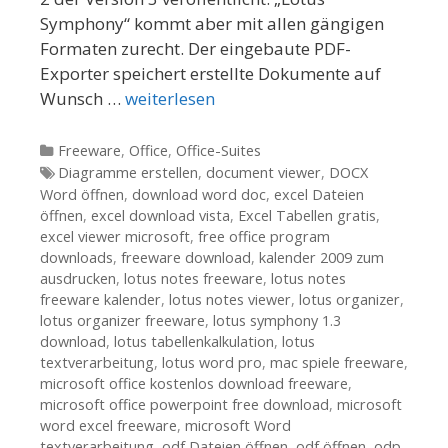
Symphony“ kommt aber mit allen gängigen
Formaten zurecht. Der eingebaute PDF-
Exporter speichert erstellte Dokumente auf
Wunsch …
weiterlesen
Kategorien
Freeware
,
Office
,
Office-Suites
Tags
Diagramme erstellen
,
document viewer
,
DOCX
Word öffnen
,
download word doc
,
excel Dateien
öffnen
,
excel download vista
,
Excel Tabellen gratis
,
excel viewer microsoft
,
free office program
downloads
,
freeware download
,
kalender 2009 zum
ausdrucken
,
lotus notes freeware
,
lotus notes
freeware kalender
,
lotus notes viewer
,
lotus organizer
,
lotus organizer freeware
,
lotus symphony 1.3
download
,
lotus tabellenkalkulation
,
lotus
textverarbeitung
,
lotus word pro
,
mac spiele freeware
,
microsoft office kostenlos download freeware
,
microsoft office powerpoint free download
,
microsoft
word excel freeware
,
microsoft Word
textverarbeitung
,
odf Dateien öffnen
,
odf öffnen
,
odp