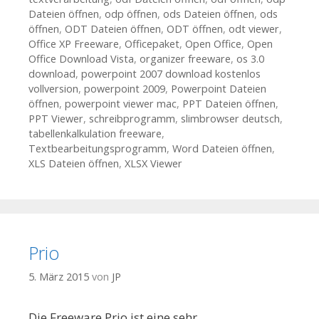
Dateien öffnen
,
odp öffnen
,
ods Dateien öffnen
,
ods
öffnen
,
ODT Dateien öffnen
,
ODT öffnen
,
odt viewer
,
Office XP Freeware
,
Officepaket
,
Open Office
,
Open
Office Download Vista
,
organizer freeware
,
os 3.0
download
,
powerpoint 2007 download kostenlos
vollversion
,
powerpoint 2009
,
Powerpoint Dateien
öffnen
,
powerpoint viewer mac
,
PPT Dateien öffnen
,
PPT Viewer
,
schreibprogramm
,
slimbrowser deutsch
,
tabellenkalkulation freeware
,
Textbearbeitungsprogramm
,
Word Dateien öffnen
,
XLS Dateien öffnen
,
XLSX Viewer
Prio
5. März 2015
von
JP
Die Freeware Prio ist eine sehr