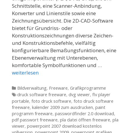
Schnittstelle, eine Scanner-Anbindung,
Konverter und Linienstile sowie eine
Zeichnungsübersicht. Die 2D-CAD-Software
bietet für Grundriss- oder
Konstruktionszeichnungen diverse Zeichen-
und Konstruktionsbefehle, vielfältig
konfigurierbare Bemaßungsfunktionen, eine
Ebenenverwaltung mit Unterebenen,
komfortable Symbolfunktionen und …
weiterlesen
Kategorien
Bildverwaltung
,
Freeware
,
Grafikprogramme
Tags
druck software freeware
,
dvg viewer
,
flv player
portable
,
foto druck software
,
foto druck software
freeware
,
kalender 2009 zum ausdrucken
,
paint
programm freeware
,
passwordfinder 2.0 download
,
pdf passwort freeware
,
pla datei öffnen freeware
,
pla
viewer
,
powerpoint 2007 download kostenlos
vollversion
,
powerpoint 2009
,
powerpoint grafiken
,