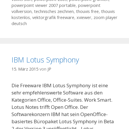
powerpoint viewer 2007 portable
,
powerpoint
vollversion
,
technisches zeichnen
,
thouvis free
,
thouvis
kostenlos
,
vektorgrafik freeware
,
xviewer
,
zoom player
deutsch
IBM Lotus Symphony
15. März 2015
von
JP
Die Freeware IBM Lotus Symphony ist eine
sehr empfehlenswerte Software aus den
Kategorien Office, Office-Suites. Work Smart.
Lotus Notes trifft Open Office. Der
Softwarekonzern IBM hat sein OpenOffice-
basiertes Büropaket Lotus Symphony in Beta
2 der Version 3 veröffentlicht. „Lotus