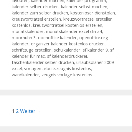
layouten
,
kalender machen
,
kalender programm
,
kalender selber drucken
,
kalender selbst machen
,
kalender zum selber drucken
,
kostenloser dienstplan
,
kreuzworträtsel erstellen
,
kreuzworträtsel erstellen
kostenlos
,
kreuzworträtsel kostenlos erstellen
,
monatskalender
,
monatskalender excel din a4
,
moorhuhn 3
,
openoffice kalender
,
openoffice.org
kalender
,
organizer kalender kostenlos drucken
,
schriftzüge erstellen
,
schulkalender
,
sf kalender 9
,
sf
kalender für mac
,
sf kalenderdruckerei
,
taschenkalender selber drucken
,
urlaubsplaner 2009
excel
,
vorlagen arbeitszeugnis kostenlos
,
wandkalender
,
zeugnis vorlage kostenlos
Beitrags-Navigation
1
2
Weiter →