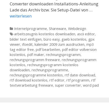
Converter downloaden Installations-Anleitung
Lade das Archiv bzw. Sie Setup-Datei von …
weiterlesen
Kategorien
Internetprogramme
,
Shareware
,
Webdesign
Tags
arbeitszeugnis kostenlos downloaden
,
ascii editor
,
bilder text einfügen
,
büro easy
,
gaeb kostenlos
,
gpx
viewer
,
ifoedit
,
kalender 2009 zum ausdrucken
,
mp3
tag editor free
,
pdf bearbeiten
,
pdf editor vollversion
kostenlos
,
pdf maker
,
rechnungsprogramm
,
rechnungsprogramm freeware
,
rechnungsprogramm
kostenlos
,
rechnungsprogramm kostenlos
downloaden
,
rechnungsprogramme
,
rechnungsprogramme kostenlos
,
rtf datei download
,
rtf download kostenlos
,
rtf editor
,
rtf programm
,
rtf
textverarbeitung freeware
,
super converter
,
word pad