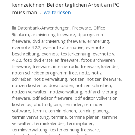
kennzeichnen. Bei der täglichen Arbeit am PC
muss man …
weiterlesen
Kategorien
Datenbank-Anwendungen
,
Freeware
,
Office
Tags
alarm
,
archivierung freeware
,
dj programm
freeware
,
dvd archivierung freeware
,
erinnerung
,
evernote 4.2.2
,
evernote alternative
,
evernote
beschreibung
,
evernote texterkennung
,
evernote v.
4.2.2
,
foto dvd erstellen freeware
,
fotos archivieren
freeware
,
freeware
,
internetradio freeware
,
kalender
,
noten schreiben programm free
,
notiz
,
notiz
schreiben
,
notiz verwaltung
,
notizen
,
notizen freeware
,
notizen kostenlos downloaden
,
notizen schreiben
,
notizen verwalten
,
notizverwaltung
,
pdf archivierung
freeware
,
pdf editor freeware
,
pdf editor vollversion
kostenlos
,
photo dj
,
pim
,
reminder
,
reminder
software
,
termin
,
termin planen
,
termin planung
,
termin verwaltung
,
termine
,
termine planen
,
termine
verwalten
,
terminkalender
,
terminplaner
,
terminverwaltung
,
texterkennung freeware
,