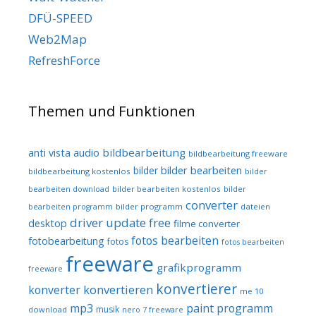
DFÜ-SPEED
Web2Map
RefreshForce
Themen und Funktionen
audio
bildbearbeitung
anti vista
bildbearbeitung freeware
bilder bearbeiten
bilder
bildbearbeitung kostenlos
bilder
bilder bearbeiten kostenlos
bearbeiten download
bilder
converter
bilder programm
dateien
bearbeiten programm
driver update free
desktop
filme converter
fotos bearbeiten
fotobearbeitung
fotos
fotos bearbeiten
freeware
grafikprogramm
freeware
konvertierer
konvertieren
konverter
me 10
mp3
paint programm
musik
download
nero 7 freeware