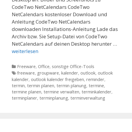
CodeTwo NetCalendars CodeTwo
NetCalendars kostenloser Download und
Anleitung CodeTwo NetCalendars
downloaden Installations-Anleitung Lade das
Archiv bzw. Sie Setup-Datei von CodeTwo
NetCalendars auf deinen Desktop herunter …
weiterlesen
Kategorien
Freeware
,
Office
,
sonstige Office-Tools
Tags
freeware
,
groupware
,
kalender
,
outlook
,
outlook
kalender
,
outlook kalender freigeben
,
reminder
,
termin
,
termin planen
,
termin planung
,
termine
,
termine planen
,
termine verwalten
,
terminkalender
,
terminplaner
,
terminplanung
,
terminverwaltung