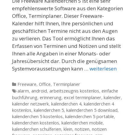
Die Freeware Kalenderchen 5 ist eine sehr
empfehlenswerte Software aus den Kategorien
Office, Terminplaner. Dieser Freeware-
Kalender hilft Ihnen, Ihre persönlichen und
geschäftlichen Termine nicht aus den Augen
zu verlieren. Das Tool ermöglicht Ihnen das
Erfassen von Terminen und Notizen und stellt
Ihnen alle Angaben in einer Monats- oder
Jahresübersicht dar. Durch die genügsamen
Systemvoraussetzungen kann …
weiterlesen
Kategorien
Freeware
,
Office
,
Terminplaner
Tags
alarm
,
android
,
arbeitszeugnis kostenlos
,
einfache
buchführung
,
erinnerung
,
excel terminplaner
,
kalender
,
kalender netzwerk
,
kalenderchen 4
,
kalenderchen 4
kostenlos
,
kalenderchen 5
,
kalenderchen 5 download
,
kalenderchen 5 kostenlos
,
kalenderchen 5 portable
,
kalenderchen kostenlos
,
kalenderchen mobile
,
kalenderchen schulferien
,
klein
,
notizen
,
notizen