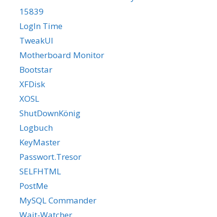
15839
LogIn Time
TweakUI
Motherboard Monitor
Bootstar
XFDisk
XOSL
ShutDownKönig
Logbuch
KeyMaster
Passwort.Tresor
SELFHTML
PostMe
MySQL Commander
Wait-Watcher