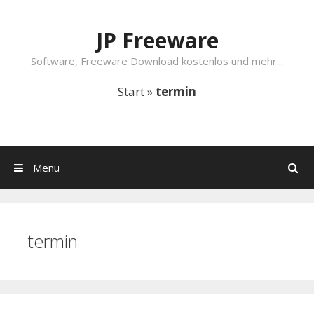
Springe zum Inhalt
JP Freeware
Software, Freeware Download kostenlos und mehr...
Start
»
termin
Menü
Suchen
termin