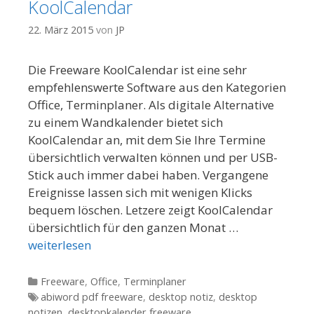
KoolCalendar
22. März 2015
von
JP
Die Freeware KoolCalendar ist eine sehr
empfehlenswerte Software aus den Kategorien
Office, Terminplaner. Als digitale Alternative
zu einem Wandkalender bietet sich
KoolCalendar an, mit dem Sie Ihre Termine
übersichtlich verwalten können und per USB-
Stick auch immer dabei haben. Vergangene
Ereignisse lassen sich mit wenigen Klicks
bequem löschen. Letzere zeigt KoolCalendar
übersichtlich für den ganzen Monat …
weiterlesen
Kategorien
Freeware
,
Office
,
Terminplaner
Tags
abiword pdf freeware
,
desktop notiz
,
desktop
notizen
,
desktopkalender freeware
,