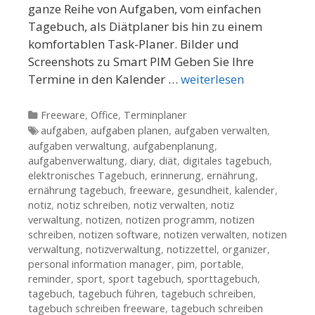
ganze Reihe von Aufgaben, vom einfachen
Tagebuch, als Diätplaner bis hin zu einem
komfortablen Task-Planer. Bilder und
Screenshots zu Smart PIM Geben Sie Ihre
Termine in den Kalender …
weiterlesen
Kategorien
Freeware
,
Office
,
Terminplaner
Tags
aufgaben
,
aufgaben planen
,
aufgaben verwalten
,
aufgaben verwaltung
,
aufgabenplanung
,
aufgabenverwaltung
,
diary
,
diät
,
digitales tagebuch
,
elektronisches Tagebuch
,
erinnerung
,
ernährung
,
ernährung tagebuch
,
freeware
,
gesundheit
,
kalender
,
notiz
,
notiz schreiben
,
notiz verwalten
,
notiz
verwaltung
,
notizen
,
notizen programm
,
notizen
schreiben
,
notizen software
,
notizen verwalten
,
notizen
verwaltung
,
notizverwaltung
,
notizzettel
,
organizer
,
personal information manager
,
pim
,
portable
,
reminder
,
sport
,
sport tagebuch
,
sporttagebuch
,
tagebuch
,
tagebuch führen
,
tagebuch schreiben
,
tagebuch schreiben freeware
,
tagebuch schreiben