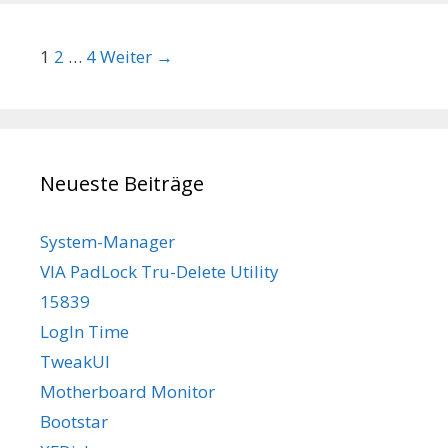
Beitrags-Navigation
1
2
…
4
Weiter →
Neueste Beiträge
System-Manager
VIA PadLock Tru-Delete Utility
15839
LogIn Time
TweakUI
Motherboard Monitor
Bootstar