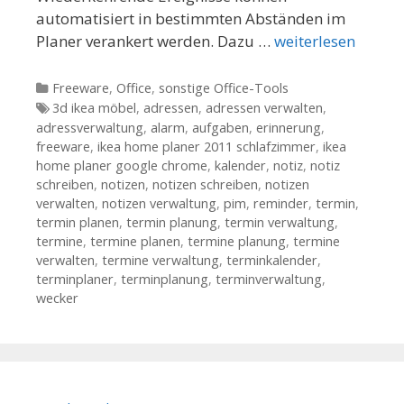
automatisiert in bestimmten Abständen im
Planer verankert werden. Dazu …
weiterlesen
Kategorien
Freeware
,
Office
,
sonstige Office-Tools
Tags
3d ikea möbel
,
adressen
,
adressen verwalten
,
adressverwaltung
,
alarm
,
aufgaben
,
erinnerung
,
freeware
,
ikea home planer 2011 schlafzimmer
,
ikea
home planer google chrome
,
kalender
,
notiz
,
notiz
schreiben
,
notizen
,
notizen schreiben
,
notizen
verwalten
,
notizen verwaltung
,
pim
,
reminder
,
termin
,
termin planen
,
termin planung
,
termin verwaltung
,
termine
,
termine planen
,
termine planung
,
termine
verwalten
,
termine verwaltung
,
terminkalender
,
terminplaner
,
terminplanung
,
terminverwaltung
,
wecker