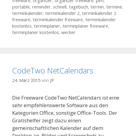
freeware
,
organizer
,
organizer freeware
,
pim
,
portable
,
reminder
,
schnell
,
tagebuch
,
termin
,
termine
,
terminkalender
,
terminkalender 2
,
terminkalender 2
freeware
,
terminkalender freeware
,
terminkalender
kostenlos
,
terminplaner
,
terminplaner freeware
,
terminplaner kostenlos
,
wecker
CodeTwo NetCalendars
24. März 2015
von
JP
Die Freeware CodeTwo NetCalendars ist eine
sehr empfehlenswerte Software aus den
Kategorien Office, sonstige Office-Tools. Der
Gratishelfer zeigt dazu einen
gemeinschaftlichen Kalender auf dem
Desktop an. Bilder und Screenshots zu