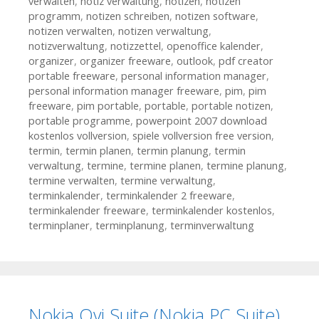
verwalten
,
notiz verwaltung
,
notizen
,
notizen
programm
,
notizen schreiben
,
notizen software
,
notizen verwalten
,
notizen verwaltung
,
notizverwaltung
,
notizzettel
,
openoffice kalender
,
organizer
,
organizer freeware
,
outlook
,
pdf creator
portable freeware
,
personal information manager
,
personal information manager freeware
,
pim
,
pim
freeware
,
pim portable
,
portable
,
portable notizen
,
portable programme
,
powerpoint 2007 download
kostenlos vollversion
,
spiele vollversion free version
,
termin
,
termin planen
,
termin planung
,
termin
verwaltung
,
termine
,
termine planen
,
termine planung
,
termine verwalten
,
termine verwaltung
,
terminkalender
,
terminkalender 2 freeware
,
terminkalender freeware
,
terminkalender kostenlos
,
terminplaner
,
terminplanung
,
terminverwaltung
Nokia Ovi Suite (Nokia PC Suite)