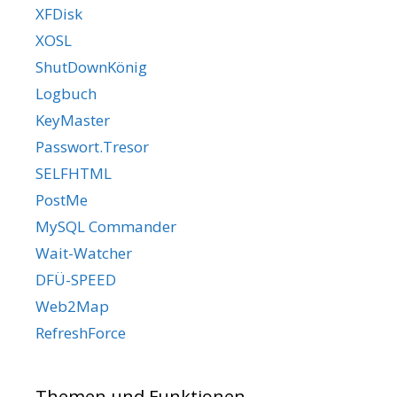
XFDisk
XOSL
ShutDownKönig
Logbuch
KeyMaster
Passwort.Tresor
SELFHTML
PostMe
MySQL Commander
Wait-Watcher
DFÜ-SPEED
Web2Map
RefreshForce
Themen und Funktionen