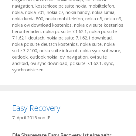
navigation
,
kostenlose pc suite nokia
,
mobiltelefon
,
nokia
,
nokia 701
,
nokia c7
,
nokia handy
,
nokia lumia
,
nokia lumia 800
,
nokia mobiltelefon
,
nokia n8
,
nokia n9
,
nokia ovi download kostenlos
,
nokia ovi suite kostenlos
herunterladen
,
nokia pc suite 7.1.62.1
,
nokia pc suite
7.1.62.1 deutsch
,
nokia pc suite 7.1.62.1 download
,
nokia pc suite deutsch kostenlos
,
nokia suite
,
nokia
suite 3.2.100
,
nokia suite infrarot
,
nokia sync software
,
outlook
,
outlook nokia
,
ovi navigation
,
ovi suite
android
,
ovi sync download
,
pc suite 7.1.62.1
,
sync
,
synchronisieren
Easy Recovery
7. April 2015
von
JP
Die Shareware Easy Recovery ist eine sehr