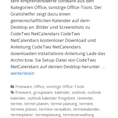
sehr empfehlenswerte Software aus den
Kategorien Office, sonstige Office-Tools. Der
Gratishelfer zeigt dazu einen
gemeinschaftlichen Kalender auf dem
Desktop an. Bilder und Screenshots zu
CodeTwo NetCalendars CodeTwo
NetCalendars kostenloser Download und
Anleitung CodeTwo NetCalendars
downloaden Installations-Anleitung Lade das
Archiv bzw. Sie Setup-Datei von CodeTwo
NetCalendars auf deinen Desktop herunter …
weiterlesen
Kategorien
Freeware
,
Office
,
sonstige Office-Tools
Tags
freeware
,
groupware
,
kalender
,
outlook
,
outlook
kalender
,
outlook kalender freigeben
,
reminder
,
termin
,
termin planen
,
termin planung
,
termine
,
termine planen
,
termine verwalten
,
terminkalender
,
terminplaner
,
terminplanung
,
terminverwaltung