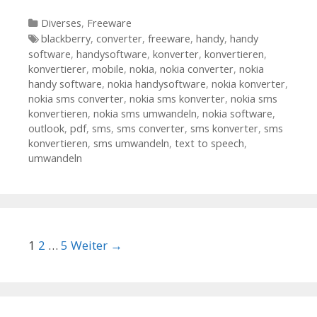
Kategorien
Diverses
,
Freeware
Tags
blackberry
,
converter
,
freeware
,
handy
,
handy
software
,
handysoftware
,
konverter
,
konvertieren
,
konvertierer
,
mobile
,
nokia
,
nokia converter
,
nokia
handy software
,
nokia handysoftware
,
nokia konverter
,
nokia sms converter
,
nokia sms konverter
,
nokia sms
konvertieren
,
nokia sms umwandeln
,
nokia software
,
outlook
,
pdf
,
sms
,
sms converter
,
sms konverter
,
sms
konvertieren
,
sms umwandeln
,
text to speech
,
umwandeln
Beitrags-Navigation
1
2
…
5
Weiter →