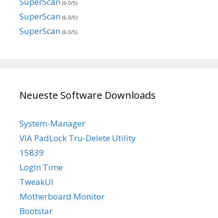
SuperScan
(6.0/5)
SuperScan
(6.0/5)
SuperScan
(6.0/5)
Neueste Software Downloads
System-Manager
VIA PadLock Tru-Delete Utility
15839
LogIn Time
TweakUI
Motherboard Monitor
Bootstar