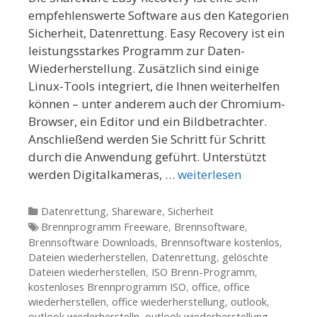
empfehlenswerte Software aus den Kategorien
Sicherheit, Datenrettung. Easy Recovery ist ein
leistungsstarkes Programm zur Daten-
Wiederherstellung. Zusätzlich sind einige
Linux-Tools integriert, die Ihnen weiterhelfen
können – unter anderem auch der Chromium-
Browser, ein Editor und ein Bildbetrachter.
Anschließend werden Sie Schritt für Schritt
durch die Anwendung geführt. Unterstützt
werden Digitalkameras, …
weiterlesen
Kategorien
Datenrettung
,
Shareware
,
Sicherheit
Tags
Brennprogramm Freeware
,
Brennsoftware
,
Brennsoftware Downloads
,
Brennsoftware kostenlos
,
Dateien wiederherstellen
,
Datenrettung
,
gelöschte
Dateien wiederherstellen
,
ISO Brenn-Programm
,
kostenloses Brennprogramm ISO
,
office
,
office
wiederherstellen
,
office wiederherstellung
,
outlook
,
outlook wiederherstelln
,
outlook wiederherstellung
,