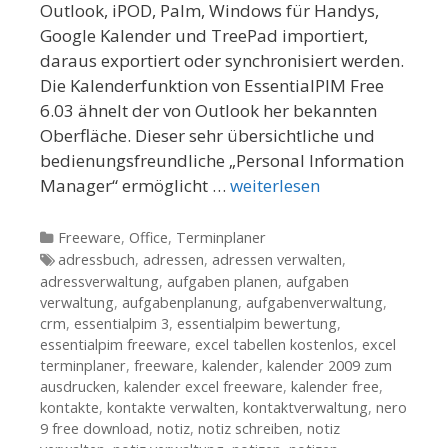
Outlook, iPOD, Palm, Windows für Handys,
Google Kalender und TreePad importiert,
daraus exportiert oder synchronisiert werden.
Die Kalenderfunktion von EssentialPIM Free
6.03 ähnelt der von Outlook her bekannten
Oberfläche. Dieser sehr übersichtliche und
bedienungsfreundliche „Personal Information
Manager“ ermöglicht …
weiterlesen
Kategorien
Freeware
,
Office
,
Terminplaner
Tags
adressbuch
,
adressen
,
adressen verwalten
,
adressverwaltung
,
aufgaben planen
,
aufgaben
verwaltung
,
aufgabenplanung
,
aufgabenverwaltung
,
crm
,
essentialpim 3
,
essentialpim bewertung
,
essentialpim freeware
,
excel tabellen kostenlos
,
excel
terminplaner
,
freeware
,
kalender
,
kalender 2009 zum
ausdrucken
,
kalender excel freeware
,
kalender free
,
kontakte
,
kontakte verwalten
,
kontaktverwaltung
,
nero
9 free download
,
notiz
,
notiz schreiben
,
notiz