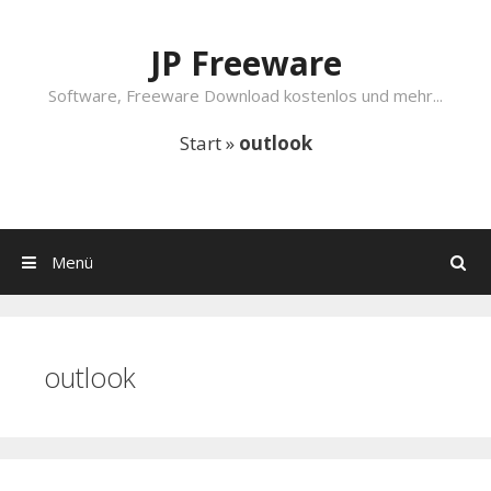
Springe zum Inhalt
JP Freeware
Software, Freeware Download kostenlos und mehr...
Start
»
outlook
Menü
Suchen
outlook