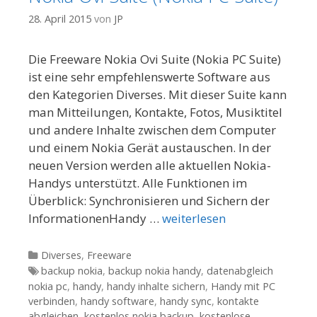
28. April 2015
von
JP
Die Freeware Nokia Ovi Suite (Nokia PC Suite)
ist eine sehr empfehlenswerte Software aus
den Kategorien Diverses. Mit dieser Suite kann
man Mitteilungen, Kontakte, Fotos, Musiktitel
und andere Inhalte zwischen dem Computer
und einem Nokia Gerät austauschen. In der
neuen Version werden alle aktuellen Nokia-
Handys unterstützt. Alle Funktionen im
Überblick: Synchronisieren und Sichern der
InformationenHandy …
weiterlesen
Kategorien
Diverses
,
Freeware
Tags
backup nokia
,
backup nokia handy
,
datenabgleich
nokia pc
,
handy
,
handy inhalte sichern
,
Handy mit PC
verbinden
,
handy software
,
handy sync
,
kontakte
abgleichen
,
kostenlos nokia backup
,
kostenlose