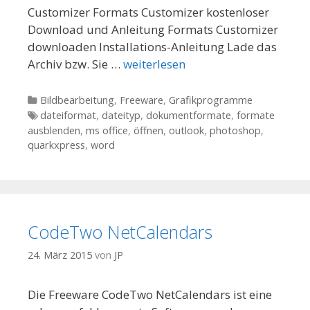
Customizer Formats Customizer kostenloser
Download und Anleitung Formats Customizer
downloaden Installations-Anleitung Lade das
Archiv bzw. Sie …
weiterlesen
Kategorien
Bildbearbeitung
,
Freeware
,
Grafikprogramme
Tags
dateiformat
,
dateityp
,
dokumentformate
,
formate
ausblenden
,
ms office
,
öffnen
,
outlook
,
photoshop
,
quarkxpress
,
word
CodeTwo NetCalendars
24. März 2015
von
JP
Die Freeware CodeTwo NetCalendars ist eine