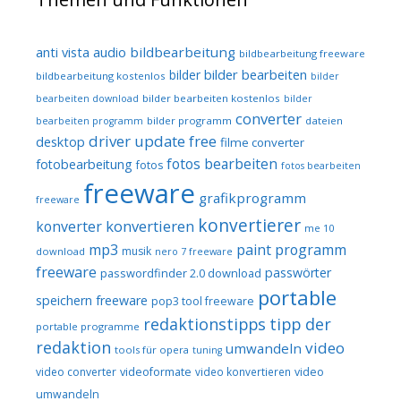
audio
bildbearbeitung
anti vista
bildbearbeitung freeware
bilder bearbeiten
bilder
bildbearbeitung kostenlos
bilder
bilder bearbeiten kostenlos
bearbeiten download
bilder
converter
bilder programm
dateien
bearbeiten programm
driver update free
desktop
filme converter
fotos bearbeiten
fotobearbeitung
fotos
fotos bearbeiten
freeware
grafikprogramm
freeware
konvertierer
konvertieren
konverter
me 10
mp3
paint programm
musik
download
nero 7 freeware
freeware
passwörter
passwordfinder 2.0 download
portable
speichern freeware
pop3 tool freeware
redaktionstipps
tipp der
portable programme
redaktion
video
umwandeln
tools für opera
tuning
video converter
videoformate
video konvertieren
video
umwandeln