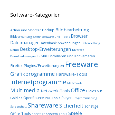
Software-Kategorien
Bildbearbeitung
Backup
Action und Shooter
Browser
Bildverwaltung
Brennsoftware und -Tools
Dateimanager
Datenbank-Anwendungen
Datenrettung
Desktop-Erweiterungen
Demo
Diverses
E-Mail
Encodieren und Konvertieren
Downloadmanager
Freeware
Firefox Plugins/Erweiterungen
Grafikprogramme
Hardware-Tools
Internetprogramme
MP3-Tools
Multimedia
Office
Netzwerk-Tools
Oldies but
OpenSource
Player
Goldies
PDF-Tools
Programmierung
Shareware
Sicherheit
sonstige
Screenshots
Spiele
Office-Tools
sonstige System-Tools