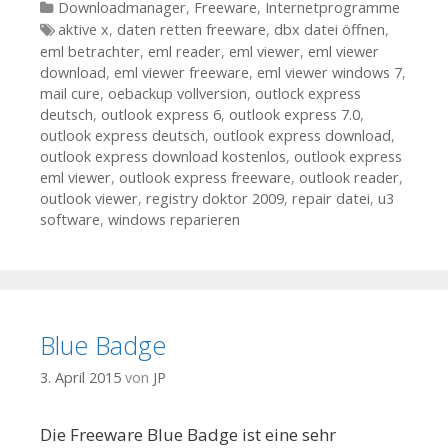
Kategorien
Downloadmanager
,
Freeware
,
Internetprogramme
Tags
aktive x
,
daten retten freeware
,
dbx datei öffnen
,
eml betrachter
,
eml reader
,
eml viewer
,
eml viewer
download
,
eml viewer freeware
,
eml viewer windows 7
,
mail cure
,
oebackup vollversion
,
outlock express
deutsch
,
outlook express 6
,
outlook express 7.0
,
outlook express deutsch
,
outlook express download
,
outlook express download kostenlos
,
outlook express
eml viewer
,
outlook express freeware
,
outlook reader
,
outlook viewer
,
registry doktor 2009
,
repair datei
,
u3
software
,
windows reparieren
Blue Badge
3. April 2015
von
JP
Die Freeware Blue Badge ist eine sehr