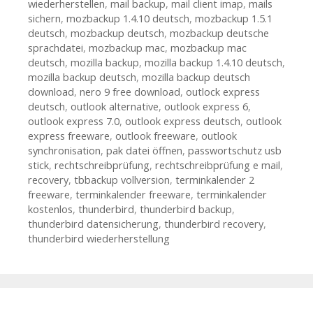
wiederherstellen
,
mail backup
,
mail client imap
,
mails
sichern
,
mozbackup 1.4.10 deutsch
,
mozbackup 1.5.1
deutsch
,
mozbackup deutsch
,
mozbackup deutsche
sprachdatei
,
mozbackup mac
,
mozbackup mac
deutsch
,
mozilla backup
,
mozilla backup 1.4.10 deutsch
,
mozilla backup deutsch
,
mozilla backup deutsch
download
,
nero 9 free download
,
outlock express
deutsch
,
outlook alternative
,
outlook express 6
,
outlook express 7.0
,
outlook express deutsch
,
outlook
express freeware
,
outlook freeware
,
outlook
synchronisation
,
pak datei öffnen
,
passwortschutz usb
stick
,
rechtschreibprüfung
,
rechtschreibprüfung e mail
,
recovery
,
tbbackup vollversion
,
terminkalender 2
freeware
,
terminkalender freeware
,
terminkalender
kostenlos
,
thunderbird
,
thunderbird backup
,
thunderbird datensicherung
,
thunderbird recovery
,
thunderbird wiederherstellung