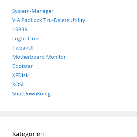
System-Manager
VIA PadLock Tru-Delete Utility
15839
LogIn Time
TweakUI
Motherboard Monitor
Bootstar
XFDisk
XOSL
ShutDownKönig
Kategorien