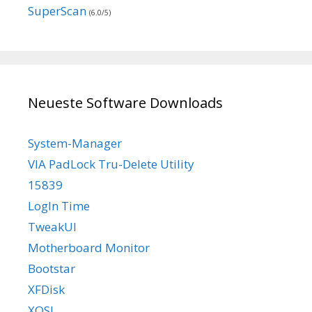
SuperScan
(6.0/5)
Neueste Software Downloads
System-Manager
VIA PadLock Tru-Delete Utility
15839
LogIn Time
TweakUI
Motherboard Monitor
Bootstar
XFDisk
XOSL