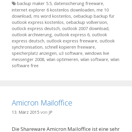
Tags
backup maker 5.5
,
datensicherung freeware
,
internet explorer 6 kostenlos downloaden
,
me 10
download
,
ms word kostenlos
,
oebackup backup für
outlook express kostenlos
,
oebackup vollversion
,
outlock express deutsch
,
outlook 2007 download
,
outlook archivierung
,
outlook express 6
,
outlook
express deutsch
,
outlook express freeware
,
outlook
synchronisation
,
schnell kopieren freeware
,
speicherplatz anzeigen
,
u3 software
,
windows live
messenger 2008
,
wlan optimieren
,
wlan software
,
wlan
software free
Amicron Mailoffice
13. März 2015
von
JP
Die Shareware Amicron Mailoffice ist eine sehr