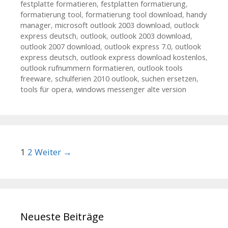
festplatte formatieren
,
festplatten formatierung
,
formatierung tool
,
formatierung tool download
,
handy
manager
,
microsoft outlook 2003 download
,
outlock
express deutsch
,
outlook
,
outlook 2003 download
,
outlook 2007 download
,
outlook express 7.0
,
outlook
express deutsch
,
outlook express download kostenlos
,
outlook rufnummern formatieren
,
outlook tools
freeware
,
schulferien 2010 outlook
,
suchen ersetzen
,
tools für opera
,
windows messenger alte version
Beitrags-Navigation
1
2
Weiter →
Neueste Beiträge