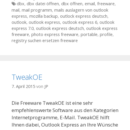
Tags
dbx
,
dbx datei öffnen
,
dbx öffnen
,
email
,
freeware
,
mail
,
mail programm
,
mails auslagern von outlook
express
,
mozilla backup
,
outlock express deutsch
,
outlook
,
outlook express
,
outlook express 6
,
outlook
express 7.0
,
outlook express deutsch
,
outlook express
freeware
,
photo express freeware
,
portable
,
profile
,
registry suchen ersetzen freeware
TweakOE
7. April 2015
von
JP
Die Freeware TweakOE ist eine sehr
empfehlenswerte Software aus den Kategorien
Internetprogramme, E-Mail. TweakOE hilft
Ihnen dabei, Outlook Express an Ihre Wünsche