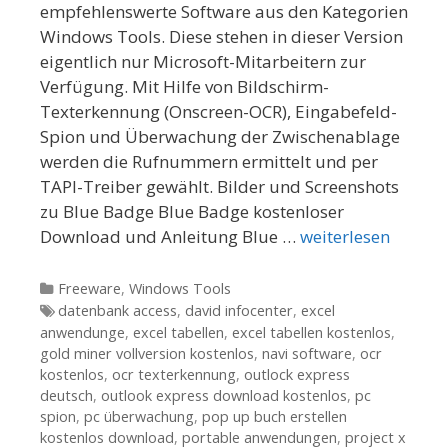
empfehlenswerte Software aus den Kategorien
Windows Tools. Diese stehen in dieser Version
eigentlich nur Microsoft-Mitarbeitern zur
Verfügung. Mit Hilfe von Bildschirm-
Texterkennung (Onscreen-OCR), Eingabefeld-
Spion und Überwachung der Zwischenablage
werden die Rufnummern ermittelt und per
TAPI-Treiber gewählt. Bilder und Screenshots
zu Blue Badge Blue Badge kostenloser
Download und Anleitung Blue …
weiterlesen
Kategorien
Freeware
,
Windows Tools
Tags
datenbank access
,
david infocenter
,
excel
anwendunge
,
excel tabellen
,
excel tabellen kostenlos
,
gold miner vollversion kostenlos
,
navi software
,
ocr
kostenlos
,
ocr texterkennung
,
outlock express
deutsch
,
outlook express download kostenlos
,
pc
spion
,
pc überwachung
,
pop up buch erstellen
kostenlos download
,
portable anwendungen
,
project x