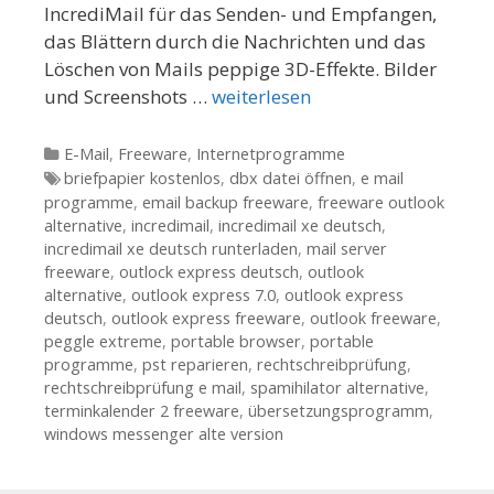
IncrediMail für das Senden- und Empfangen,
das Blättern durch die Nachrichten und das
Löschen von Mails peppige 3D-Effekte. Bilder
und Screenshots …
weiterlesen
Kategorien
E-Mail
,
Freeware
,
Internetprogramme
Tags
briefpapier kostenlos
,
dbx datei öffnen
,
e mail
programme
,
email backup freeware
,
freeware outlook
alternative
,
incredimail
,
incredimail xe deutsch
,
incredimail xe deutsch runterladen
,
mail server
freeware
,
outlock express deutsch
,
outlook
alternative
,
outlook express 7.0
,
outlook express
deutsch
,
outlook express freeware
,
outlook freeware
,
peggle extreme
,
portable browser
,
portable
programme
,
pst reparieren
,
rechtschreibprüfung
,
rechtschreibprüfung e mail
,
spamihilator alternative
,
terminkalender 2 freeware
,
übersetzungsprogramm
,
windows messenger alte version