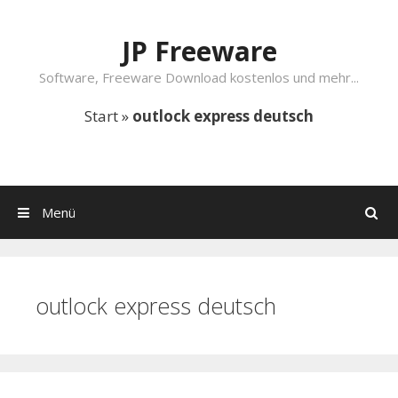
Springe zum Inhalt
JP Freeware
Software, Freeware Download kostenlos und mehr...
Start
»
outlock express deutsch
Menü
Suchen
outlock express deutsch