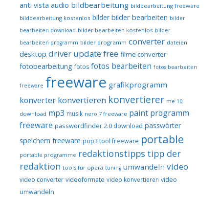
audio
bildbearbeitung
anti vista
bildbearbeitung freeware
bilder bearbeiten
bilder
bildbearbeitung kostenlos
bilder
bilder bearbeiten kostenlos
bearbeiten download
bilder
converter
bilder programm
dateien
bearbeiten programm
driver update free
desktop
filme converter
fotos bearbeiten
fotobearbeitung
fotos
fotos bearbeiten
freeware
grafikprogramm
freeware
konvertierer
konvertieren
konverter
me 10
mp3
paint programm
musik
download
nero 7 freeware
freeware
passwörter
passwordfinder 2.0 download
portable
speichern freeware
pop3 tool freeware
redaktionstipps
tipp der
portable programme
redaktion
video
umwandeln
tools für opera
tuning
video converter
videoformate
video konvertieren
video
umwandeln