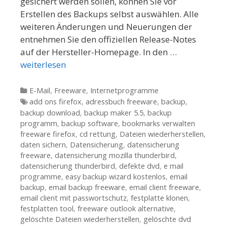
gesichert werden sollen, können Sie vor
Erstellen des Backups selbst auswählen. Alle
weiteren Änderungen und Neuerungen der
entnehmen Sie den offiziellen Release-Notes
auf der Hersteller-Homepage. In den …
weiterlesen
Kategorien
E-Mail
,
Freeware
,
Internetprogramme
Tags
add ons firefox
,
adressbuch freeware
,
backup
,
backup download
,
backup maker 5.5
,
backup
programm
,
backup software
,
bookmarks verwalten
freeware firefox
,
cd rettung
,
Dateien wiederherstellen
,
daten sichern
,
Datensicherung
,
datensicherung
freeware
,
datensicherung mozilla thunderbird
,
datensicherung thunderbird
,
defekte dvd
,
e mail
programme
,
easy backup wizard kostenlos
,
email
backup
,
email backup freeware
,
email client freeware
,
email client mit passwortschutz
,
festplatte klonen
,
festplatten tool
,
freeware outlook alternative
,
gelöschte Dateien wiederherstellen
,
gelöschte dvd