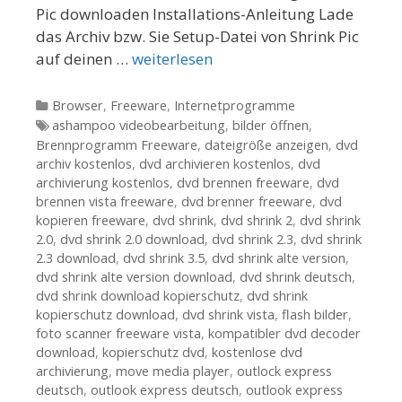
Pic downloaden Installations-Anleitung Lade
das Archiv bzw. Sie Setup-Datei von Shrink Pic
auf deinen …
weiterlesen
Kategorien
Browser
,
Freeware
,
Internetprogramme
Tags
ashampoo videobearbeitung
,
bilder öffnen
,
Brennprogramm Freeware
,
dateigröße anzeigen
,
dvd
archiv kostenlos
,
dvd archivieren kostenlos
,
dvd
archivierung kostenlos
,
dvd brennen freeware
,
dvd
brennen vista freeware
,
dvd brenner freeware
,
dvd
kopieren freeware
,
dvd shrink
,
dvd shrink 2
,
dvd shrink
2.0
,
dvd shrink 2.0 download
,
dvd shrink 2.3
,
dvd shrink
2.3 download
,
dvd shrink 3.5
,
dvd shrink alte version
,
dvd shrink alte version download
,
dvd shrink deutsch
,
dvd shrink download kopierschutz
,
dvd shrink
kopierschutz download
,
dvd shrink vista
,
flash bilder
,
foto scanner freeware vista
,
kompatibler dvd decoder
download
,
kopierschutz dvd
,
kostenlose dvd
archivierung
,
move media player
,
outlock express
deutsch
,
outlook express deutsch
,
outlook express