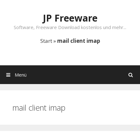
Springe zum Inhalt
JP Freeware
Software, Freeware Download kostenlos und mehr...
Start
»
mail client imap
Menü
Suchen
mail client imap