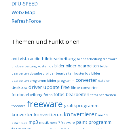
DFÜ-SPEED
Web2Map
RefreshForce
Themen und Funktionen
audio
bildbearbeitung
anti vista
bildbearbeitung freeware
bilder bearbeiten
bilder
bildbearbeitung kostenlos
bilder
bilder bearbeiten kostenlos
bearbeiten download
bilder
converter
bilder programm
dateien
bearbeiten programm
driver update free
desktop
filme converter
fotos bearbeiten
fotobearbeitung
fotos
fotos bearbeiten
freeware
grafikprogramm
freeware
konvertierer
konvertieren
konverter
me 10
mp3
paint programm
musik
download
nero 7 freeware