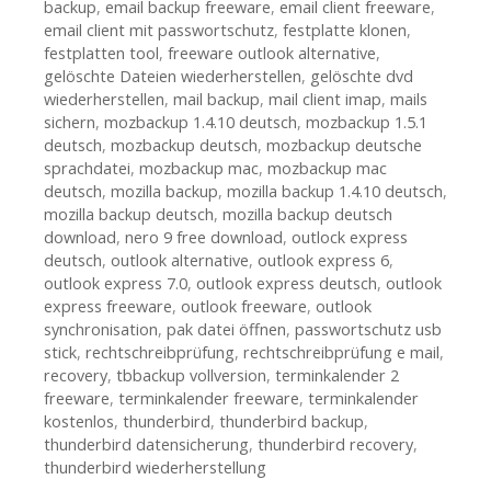
backup
,
email backup freeware
,
email client freeware
,
email client mit passwortschutz
,
festplatte klonen
,
festplatten tool
,
freeware outlook alternative
,
gelöschte Dateien wiederherstellen
,
gelöschte dvd
wiederherstellen
,
mail backup
,
mail client imap
,
mails
sichern
,
mozbackup 1.4.10 deutsch
,
mozbackup 1.5.1
deutsch
,
mozbackup deutsch
,
mozbackup deutsche
sprachdatei
,
mozbackup mac
,
mozbackup mac
deutsch
,
mozilla backup
,
mozilla backup 1.4.10 deutsch
,
mozilla backup deutsch
,
mozilla backup deutsch
download
,
nero 9 free download
,
outlock express
deutsch
,
outlook alternative
,
outlook express 6
,
outlook express 7.0
,
outlook express deutsch
,
outlook
express freeware
,
outlook freeware
,
outlook
synchronisation
,
pak datei öffnen
,
passwortschutz usb
stick
,
rechtschreibprüfung
,
rechtschreibprüfung e mail
,
recovery
,
tbbackup vollversion
,
terminkalender 2
freeware
,
terminkalender freeware
,
terminkalender
kostenlos
,
thunderbird
,
thunderbird backup
,
thunderbird datensicherung
,
thunderbird recovery
,
thunderbird wiederherstellung