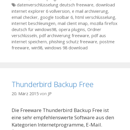
Tags
datenverschlüsselung deutsch freeware
,
download
internet explorer 6 vollversion
,
e mail archivierung
,
email checker
,
google toolbar 6
,
html verschlüsselung
,
internet beschleunigen
,
mail client imap
,
mozilla firefox
deutsch für windows98
,
opera plugins
,
Ordner
verschlüsseln
,
pdf archivierung freeware
,
pdf aus
internet speichern
,
phishing schutz freeware
,
postme
freeware
,
win98
,
windows 98 download
Thunderbird Backup Free
20. März 2015
von
JP
Die Freeware Thunderbird Backup Free ist
eine sehr empfehlenswerte Software aus den
Kategorien Internetprogramme, E-Mail.