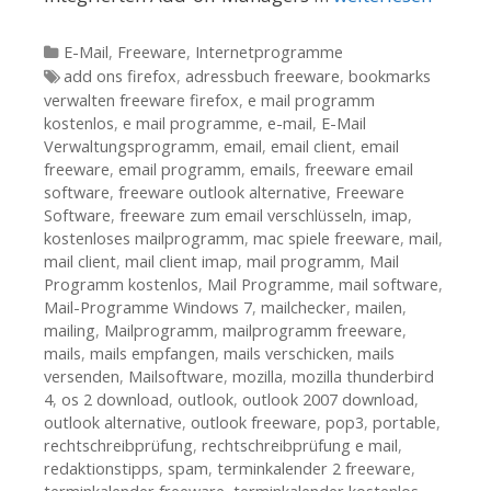
Kategorien
E-Mail
,
Freeware
,
Internetprogramme
Tags
add ons firefox
,
adressbuch freeware
,
bookmarks
verwalten freeware firefox
,
e mail programm
kostenlos
,
e mail programme
,
e-mail
,
E-Mail
Verwaltungsprogramm
,
email
,
email client
,
email
freeware
,
email programm
,
emails
,
freeware email
software
,
freeware outlook alternative
,
Freeware
Software
,
freeware zum email verschlüsseln
,
imap
,
kostenloses mailprogramm
,
mac spiele freeware
,
mail
,
mail client
,
mail client imap
,
mail programm
,
Mail
Programm kostenlos
,
Mail Programme
,
mail software
,
Mail-Programme Windows 7
,
mailchecker
,
mailen
,
mailing
,
Mailprogramm
,
mailprogramm freeware
,
mails
,
mails empfangen
,
mails verschicken
,
mails
versenden
,
Mailsoftware
,
mozilla
,
mozilla thunderbird
4
,
os 2 download
,
outlook
,
outlook 2007 download
,
outlook alternative
,
outlook freeware
,
pop3
,
portable
,
rechtschreibprüfung
,
rechtschreibprüfung e mail
,
redaktionstipps
,
spam
,
terminkalender 2 freeware
,