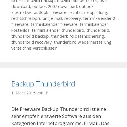
sichern
,
mozilla backup
,
mozilla thunderbird 4
,
os 2
download
,
outlook 2007 download
,
outlook
alternative
,
outlook freeware
,
rechtschreibprüfung
,
rechtschreibprüfung e mail
,
recovery
,
terminkalender 2
freeware
,
terminkalender freeware
,
terminkalender
kostenlos
,
terminkalender thunderbird
,
thunderbird
,
thunderbird backup
,
thunderbird datensicherung
,
thunderbird recovery
,
thunderbird wiederherstellung
,
verzeichnis verschlüsseln
Backup Thunderbird
1. März 2015
von
JP
Die Freeware Backup Thunderbird ist eine
sehr empfehlenswerte Software aus den
Kategorien Internetprogramme, E-Mail. Das