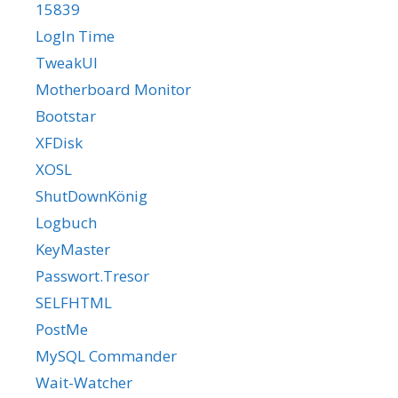
15839
LogIn Time
TweakUI
Motherboard Monitor
Bootstar
XFDisk
XOSL
ShutDownKönig
Logbuch
KeyMaster
Passwort.Tresor
SELFHTML
PostMe
MySQL Commander
Wait-Watcher