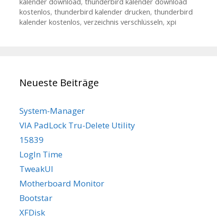
kalender download
,
thunderbird kalender download
kostenlos
,
thunderbird kalender drucken
,
thunderbird
kalender kostenlos
,
verzeichnis verschlüsseln
,
xpi
Neueste Beiträge
System-Manager
VIA PadLock Tru-Delete Utility
15839
LogIn Time
TweakUI
Motherboard Monitor
Bootstar
XFDisk