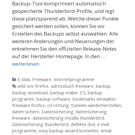
Backup-Tool komprimiert automatisch
gespeicherte Thunderbird-Profile, und legt
diese platzsparend ab. Welche dieser Punkte
gesichert werden sollen, können Sie vor
Erstellen des Backups selbst auswählen. Alle
weiteren Änderungen und Neuerungen der
entnehmen Sie den offiziellen Release-Notes
auf der Hersteller-Homepage. In den …
weiterlesen
Kategorien
E-Mail
,
Freeware
,
Internetprogramme
Tags
add ons firefox
,
adressbuch freeware
,
backup
,
backup download
,
backup maker 5.5
,
backup
programm
,
backup software
,
bookmarks verwalten
freeware firefox
,
cd rettung
,
Dateien wiederherstellen
,
daten sichern
,
Datensicherung
,
datensicherung
freeware
,
datensicherung mozilla thunderbird
,
datensicherung thunderbird
,
defekte dvd
,
e mail
programme
,
easy backup wizard kostenlos
,
email