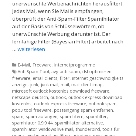
unerwünschte Werbenachrichten herausfiltert.
Jedes Mal, wenn Sie Mails empfangen,
überprüft der Anti-Spam-Filter Spamihilator
auf der Basis von Schlüsselwörtern, ob
unerwünschte Werbung darunter ist. Der
lernfähige Filter (Bayesian Filter) arbeitet nach
…
weiterlesen
Kategorien
E-Mail
,
Freeware
,
Internetprogramme
Tags
Anti Spam Tool
,
avg anti spam
,
dsl optimieren
freeware
,
email clients
,
filter
,
internet geschwindigkeits
anzeige
,
junk
,
junk mail
,
mail
,
mail client imap
,
microsoft outlock kostenlos download freeware
,
netscape deutsch
,
outlook
,
outlook express download
kostenlos
,
outlook express freeware
,
outlook spam
,
pop3 tool freeware
,
posteingang spam entfernen
,
spam
,
spam abfangen
,
spam fitern
,
spamfilter
,
spamhilator 0.9.9.44
,
spamihilator alternative
,
spamihilator windows live mail
,
thunderbird
,
tools für
opera
,
werbe email ausfiltern
,
windows messenger