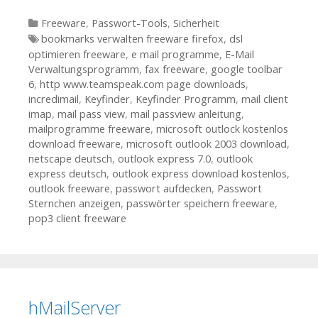
Kategorien
Freeware
,
Passwort-Tools
,
Sicherheit
Tags
bookmarks verwalten freeware firefox
,
dsl
optimieren freeware
,
e mail programme
,
E-Mail
Verwaltungsprogramm
,
fax freeware
,
google toolbar
6
,
http www.teamspeak.com page downloads
,
incredimail
,
Keyfinder
,
Keyfinder Programm
,
mail client
imap
,
mail pass view
,
mail passview anleitung
,
mailprogramme freeware
,
microsoft outlock kostenlos
download freeware
,
microsoft outlook 2003 download
,
netscape deutsch
,
outlook express 7.0
,
outlook
express deutsch
,
outlook express download kostenlos
,
outlook freeware
,
passwort aufdecken
,
Passwort
Sternchen anzeigen
,
passwörter speichern freeware
,
pop3 client freeware
hMailServer