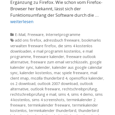
Ergänzung zu Firefox. Wie schon vom Firefox-
Browser her bekannt, lässt sich der
Funktionsumfang der Software durch die …
weiterlesen
Kategorien
E-Mail
,
Freeware
,
Internetprogramme
Tags
add ons firefox
,
adressbuch freeware
,
bookmarks
verwalten freeware firefox
,
die sims 4 kostenlos
downloaden
,
e mail programm kostenlos
,
e mail
programme
,
freeware kalender
,
freeware outlook
alternative
,
freeware zum email verschlüsseln
,
google
kalender sync
,
kalender
,
kalender aus google calendar
sync
,
kalender kostenlos
,
mac spiele freeware
,
mail
client imap
,
mozilla thunderbird 4
,
openoffice kalender
,
os 2 download
,
outlook 2007 download
,
outlook
alternative
,
outlook freeware
,
rechtschreibprüfung
,
rechtschreibprüfung e mail
,
sims 4
,
sims 4 demo
,
sims
4 kostenlos
,
sims 4 screenshots
,
terminkalender 2
freeware
,
terminkalender freeware
,
terminkalender
kostenlos
,
terminkalender thunderbird
,
thunderbird