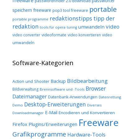
freeware
passwörter
passwordfinder 2.0 download
portable
speichern freeware
pop3 tool freeware
redaktionstipps
tipp der
portable programme
redaktion
video
umwandeln
tools für opera
tuning
video converter
videoformate
video konvertieren
video
umwandeln
Software-Kategorien
Bildbearbeitung
Backup
Action und Shooter
Browser
Bildverwaltung
Brennsoftware und -Tools
Dateimanager
Datenbank-Anwendungen
Datenrettung
Desktop-Erweiterungen
Demo
Diverses
E-Mail
Encodieren und Konvertieren
Downloadmanager
Freeware
Firefox Plugins/Erweiterungen
Grafikprogramme
Hardware-Tools