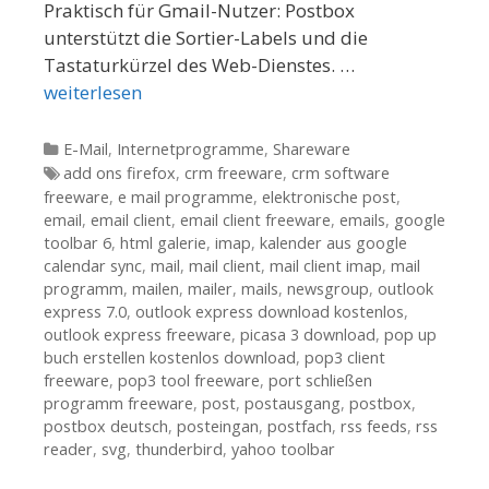
Praktisch für Gmail-Nutzer: Postbox
unterstützt die Sortier-Labels und die
Tastaturkürzel des Web-Dienstes. …
weiterlesen
Kategorien
E-Mail
,
Internetprogramme
,
Shareware
Tags
add ons firefox
,
crm freeware
,
crm software
freeware
,
e mail programme
,
elektronische post
,
email
,
email client
,
email client freeware
,
emails
,
google
toolbar 6
,
html galerie
,
imap
,
kalender aus google
calendar sync
,
mail
,
mail client
,
mail client imap
,
mail
programm
,
mailen
,
mailer
,
mails
,
newsgroup
,
outlook
express 7.0
,
outlook express download kostenlos
,
outlook express freeware
,
picasa 3 download
,
pop up
buch erstellen kostenlos download
,
pop3 client
freeware
,
pop3 tool freeware
,
port schließen
programm freeware
,
post
,
postausgang
,
postbox
,
postbox deutsch
,
posteingan
,
postfach
,
rss feeds
,
rss
reader
,
svg
,
thunderbird
,
yahoo toolbar