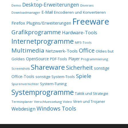
Desktop-Erweiterungen
Demo
Diverses
E-Mail
Encodieren und Konvertieren
Downloadmanager
Freeware
Firefox Plugins/Erweiterungen
Grafikprogramme
Hardware-Tools
Internetprogramme
MP3-Tools
Multimedia
Office
Netzwerk-Tools
Oldies but
OpenSource
Player
Goldies
PDF-Tools
Programmierung
Shareware
Sicherheit
sonstige
Screenshots
Spiele
Office-Tools
sonstige System-Tools
System-Tuning
Spurenvernichter
Systemprogramme
Taktik und Strategie
Viren und Trojaner
Terminplaner
Verschluesselung
Video
Windows Tools
Webdesign