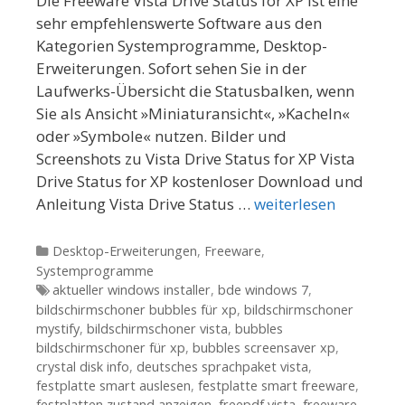
Die Freeware Vista Drive Status for XP ist eine
sehr empfehlenswerte Software aus den
Kategorien Systemprogramme, Desktop-
Erweiterungen. Sofort sehen Sie in der
Laufwerks-Übersicht die Statusbalken, wenn
Sie als Ansicht »Miniaturansicht«, »Kacheln«
oder »Symbole« nutzen. Bilder und
Screenshots zu Vista Drive Status for XP Vista
Drive Status for XP kostenloser Download und
Anleitung Vista Drive Status …
weiterlesen
Kategorien
Desktop-Erweiterungen
,
Freeware
,
Systemprogramme
Tags
aktueller windows installer
,
bde windows 7
,
bildschirmschoner bubbles für xp
,
bildschirmschoner
mystify
,
bildschirmschoner vista
,
bubbles
bildschirmschoner für xp
,
bubbles screensaver xp
,
crystal disk info
,
deutsches sprachpaket vista
,
festplatte smart auslesen
,
festplatte smart freeware
,
festplatten zustand anzeigen
,
freepdf vista
,
freeware