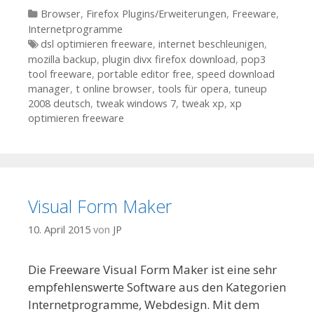
Kategorien
Browser
,
Firefox Plugins/Erweiterungen
,
Freeware
,
Internetprogramme
Tags
dsl optimieren freeware
,
internet beschleunigen
,
mozilla backup
,
plugin divx firefox download
,
pop3
tool freeware
,
portable editor free
,
speed download
manager
,
t online browser
,
tools für opera
,
tuneup
2008 deutsch
,
tweak windows 7
,
tweak xp
,
xp
optimieren freeware
Visual Form Maker
10. April 2015
von
JP
Die Freeware Visual Form Maker ist eine sehr
empfehlenswerte Software aus den Kategorien
Internetprogramme, Webdesign. Mit dem