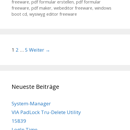
freeware
,
pdf formular erstellen
,
pdf formular
freeware
,
pdf maker
,
webeditor freeware
,
windows
boot cd
,
wysiwyg editor freeware
Beitrags-Navigation
1
2
…
5
Weiter →
Neueste Beiträge
System-Manager
VIA PadLock Tru-Delete Utility
15839
LogIn Time