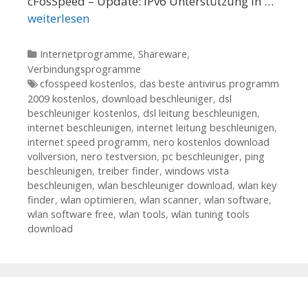
cFosSpeed – Update: IPv6 Unterstützung In …
weiterlesen
Kategorien
Internetprogramme
,
Shareware
,
Verbindungsprogramme
Tags
cfosspeed kostenlos
,
das beste antivirus programm
2009 kostenlos
,
download beschleuniger
,
dsl
beschleuniger kostenlos
,
dsl leitung beschleunigen
,
internet beschleunigen
,
internet leitung beschleunigen
,
internet speed programm
,
nero kostenlos download
vollversion
,
nero testversion
,
pc beschleuniger
,
ping
beschleunigen
,
treiber finder
,
windows vista
beschleunigen
,
wlan beschleuniger download
,
wlan key
finder
,
wlan optimieren
,
wlan scanner
,
wlan software
,
wlan software free
,
wlan tools
,
wlan tuning tools
download