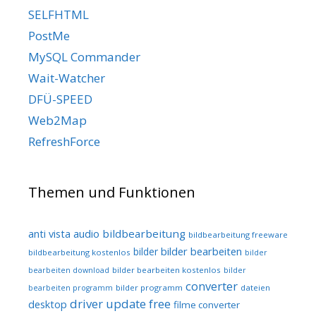
SELFHTML
PostMe
MySQL Commander
Wait-Watcher
DFÜ-SPEED
Web2Map
RefreshForce
Themen und Funktionen
audio
bildbearbeitung
anti vista
bildbearbeitung freeware
bilder bearbeiten
bilder
bildbearbeitung kostenlos
bilder
bilder bearbeiten kostenlos
bearbeiten download
bilder
converter
bilder programm
dateien
bearbeiten programm
driver update free
desktop
filme converter