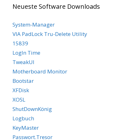
Neueste Software Downloads
System-Manager
VIA PadLock Tru-Delete Utility
15839
LogIn Time
TweakUI
Motherboard Monitor
Bootstar
XFDisk
XOSL
ShutDownKönig
Logbuch
KeyMaster
Passwort.Tresor