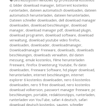
Tags
betriebssystem windows xp professional kostenlos
d
,
bilder download manager
,
bittorrent kostenlos
runterladen
,
dateien automatisch downloaden
,
dateien
automatisch herunterladen
,
dateien herunterladen
,
Dateien schneller downloaden
,
dell download manager
downloaden
,
download beschleuniger
,
download
manager
,
download manager pdf
,
download plugin
,
download programm
,
download software
,
download
verwaltung
,
download youtube video firefox
,
downloaden
,
downloader
,
downloadmanager
,
Downloadmanager Freeware
,
downloads
,
downloads
beschleunigen
,
downloads verwalten
,
dsl daten
messung
,
emule kostenlos
,
Filme herunterladen
Freeware
,
Firefox Erweiterung Youtube
,
flv datei
downloaden
,
Freeware Software
,
hd player download
,
herunterladen
,
internet beschleunigen
,
internet
explorer 6 kostenlos downloaden
,
nero 6 kostenlos
downloaden
,
nero 9 free download
,
nero kostenlos
download vollversion
,
passwort manager freeware
,
pc
beschleunigen
,
portable
,
redaktionstipps
,
runterladen
,
runterladen von YouTube
,
safari 4 deutsch
,
safari
download deutsch kostenlos
,
saugen
,
schneller