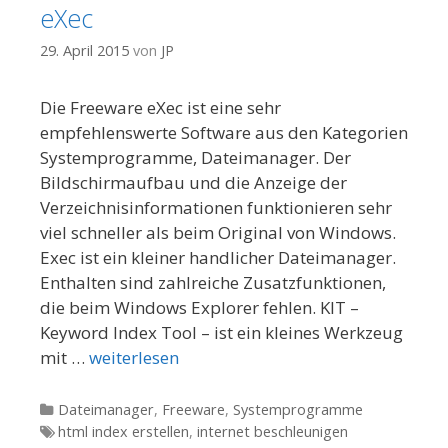
eXec
29. April 2015
von
JP
Die Freeware eXec ist eine sehr
empfehlenswerte Software aus den Kategorien
Systemprogramme, Dateimanager. Der
Bildschirmaufbau und die Anzeige der
Verzeichnisinformationen funktionieren sehr
viel schneller als beim Original von Windows.
Exec ist ein kleiner handlicher Dateimanager.
Enthalten sind zahlreiche Zusatzfunktionen,
die beim Windows Explorer fehlen. KIT –
Keyword Index Tool – ist ein kleines Werkzeug
mit …
weiterlesen
Kategorien
Dateimanager
,
Freeware
,
Systemprogramme
Tags
html index erstellen
,
internet beschleunigen