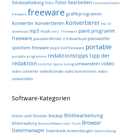
fotos bearbeiten
fotobearbeitung
fotos
fotos bearbeiten
freeware
grafikprogramm
freeware
konvertierer
konvertieren
konverter
me 10
mp3
paint programm
musik
download
nero 7 freeware
freeware
passwörter
passwordfinder 2.0 download
portable
speichern freeware
pop3 tool freeware
redaktionstipps
tipp der
portable programme
redaktion
video
umwandeln
tools für opera
tuning
video converter
videoformate
video konvertieren
video
umwandeln
Software-Kategorien
Bildbearbeitung
Backup
Action und Shooter
Browser
Bildverwaltung
Brennsoftware und -Tools
Dateimanager
Datenbank-Anwendungen
Datenrettung