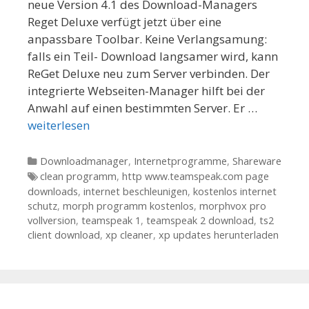
neue Version 4.1 des Download-Managers
Reget Deluxe verfügt jetzt über eine
anpassbare Toolbar. Keine Verlangsamung:
falls ein Teil- Download langsamer wird, kann
ReGet Deluxe neu zum Server verbinden. Der
integrierte Webseiten-Manager hilft bei der
Anwahl auf einen bestimmten Server. Er …
weiterlesen
Kategorien
Downloadmanager
,
Internetprogramme
,
Shareware
Tags
clean programm
,
http www.teamspeak.com page
downloads
,
internet beschleunigen
,
kostenlos internet
schutz
,
morph programm kostenlos
,
morphvox pro
vollversion
,
teamspeak 1
,
teamspeak 2 download
,
ts2
client download
,
xp cleaner
,
xp updates herunterladen