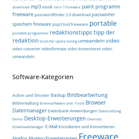
mp3
paint programm
musik
download
nero 7 freeware
freeware
passwörter
passwordfinder 2.0 download
portable
speichern freeware
pop3 tool freeware
redaktionstipps
tipp der
portable programme
redaktion
video
umwandeln
tools für opera
tuning
video converter
videoformate
video konvertieren
video
umwandeln
Software-Kategorien
Bildbearbeitung
Backup
Action und Shooter
Browser
Bildverwaltung
Brennsoftware und -Tools
Dateimanager
Datenbank-Anwendungen
Datenrettung
Desktop-Erweiterungen
Demo
Diverses
E-Mail
Encodieren und Konvertieren
Downloadmanager
Freeware
Firefox Plugins/Erweiterungen