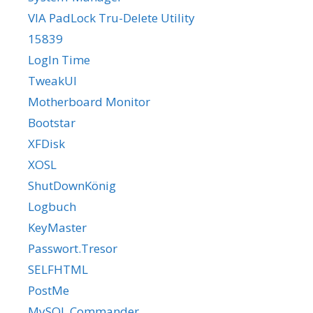
VIA PadLock Tru-Delete Utility
15839
LogIn Time
TweakUI
Motherboard Monitor
Bootstar
XFDisk
XOSL
ShutDownKönig
Logbuch
KeyMaster
Passwort.Tresor
SELFHTML
PostMe
MySQL Commander