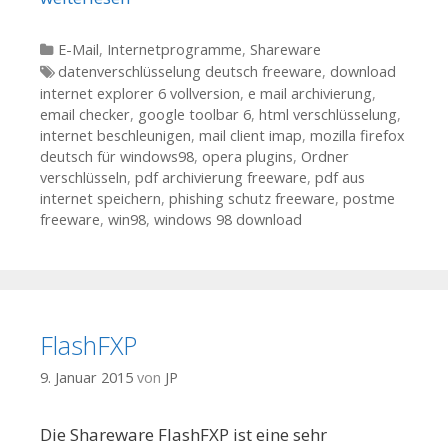
Kategorien
E-Mail
,
Internetprogramme
,
Shareware
Tags
datenverschlüsselung deutsch freeware
,
download
internet explorer 6 vollversion
,
e mail archivierung
,
email checker
,
google toolbar 6
,
html verschlüsselung
,
internet beschleunigen
,
mail client imap
,
mozilla firefox
deutsch für windows98
,
opera plugins
,
Ordner
verschlüsseln
,
pdf archivierung freeware
,
pdf aus
internet speichern
,
phishing schutz freeware
,
postme
freeware
,
win98
,
windows 98 download
FlashFXP
9. Januar 2015
von
JP
Die Shareware FlashFXP ist eine sehr