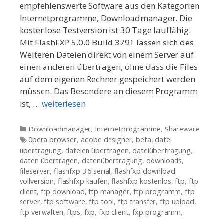
empfehlenswerte Software aus den Kategorien
Internetprogramme, Downloadmanager. Die
kostenlose Testversion ist 30 Tage lauffähig.
Mit FlashFXP 5.0.0 Build 3791 lassen sich des
Weiteren Dateien direkt von einem Server auf
einen anderen übertragen, ohne dass die Files
auf dem eigenen Rechner gespeichert werden
müssen. Das Besondere an diesem Programm
ist, …
weiterlesen
Kategorien
Downloadmanager
,
Internetprogramme
,
Shareware
Tags
0pera browser
,
adobe designer
,
beta
,
datei
übertragung
,
dateien übertragen
,
dateiübertragung
,
daten übertragen
,
datenübertragung
,
downloads
,
fileserver
,
flashfxp 3.6 serial
,
flashfxp download
vollversion
,
flashfxp kaufen
,
flashfxp kostenlos
,
ftp
,
ftp
client
,
ftp download
,
ftp manager
,
ftp programm
,
ftp
server
,
ftp software
,
ftp tool
,
ftp transfer
,
ftp upload
,
ftp verwalten
,
ftps
,
fxp
,
fxp client
,
fxp programm
,