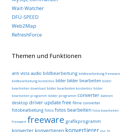
Wait-Watcher
DFÜ-SPEED
Web2Map
RefreshForce
Themen und Funktionen
audio
bildbearbeitung
anti vista
bildbearbeitung freeware
bilder bearbeiten
bilder
bildbearbeitung kostenlos
bilder
bilder bearbeiten kostenlos
bearbeiten download
bilder
converter
bilder programm
dateien
bearbeiten programm
driver update free
desktop
filme converter
fotos bearbeiten
fotobearbeitung
fotos
fotos bearbeiten
freeware
grafikprogramm
freeware
konvertierer
konvertieren
konverter
me 10