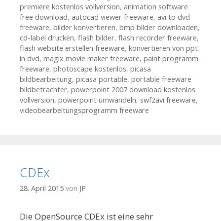
premiere kostenlos vollversion
,
animation software
free download
,
autocad viewer freeware
,
avi to dvd
freeware
,
bilder konvertieren
,
bmp bilder downloaden
,
cd-label drucken
,
flash bilder
,
flash recorder freeware
,
flash website erstellen freeware
,
konvertieren von ppt
in dvd
,
magix movie maker freeware
,
paint programm
freeware
,
photoscape kostenlos
,
picasa
bildbearbeitung
,
picasa portable
,
portable freeware
bildbetrachter
,
powerpoint 2007 download kostenlos
vollversion
,
powerpoint umwandeln
,
swf2avi freeware
,
videobearbeitungsprogramm freeware
CDEx
28. April 2015
von
JP
Die OpenSource CDEx ist eine sehr