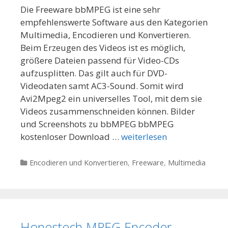
Die Freeware bbMPEG ist eine sehr
empfehlenswerte Software aus den Kategorien
Multimedia, Encodieren und Konvertieren.
Beim Erzeugen des Videos ist es möglich,
größere Dateien passend für Video-CDs
aufzusplitten. Das gilt auch für DVD-
Videodaten samt AC3-Sound. Somit wird
Avi2Mpeg2 ein universelles Tool, mit dem sie
Videos zusammenschneiden können. Bilder
und Screenshots zu bbMPEG bbMPEG
kostenloser Download …
weiterlesen
Kategorien
Encodieren und Konvertieren
,
Freeware
,
Multimedia
Honestech MPEG Encoder