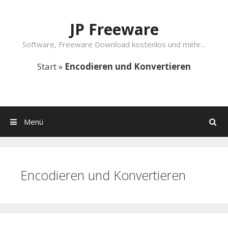
Springe zum Inhalt
JP Freeware
Software, Freeware Download kostenlos und mehr...
Start
»
Encodieren und Konvertieren
Menü
Suchen
Encodieren und Konvertieren