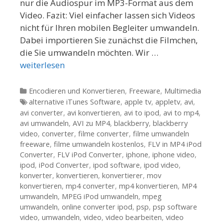
nur die Audiospur im MP3-Format aus dem
Video. Fazit: Viel einfacher lassen sich Videos
nicht für Ihren mobilen Begleiter umwandeln.
Dabei importieren Sie zunächst die Filmchen,
die Sie umwandeln möchten. Wir …
weiterlesen
Kategorien
Encodieren und Konvertieren
,
Freeware
,
Multimedia
Tags
alternative iTunes Software
,
apple tv
,
appletv
,
avi
,
avi converter
,
avi konvertieren
,
avi to ipod
,
avi to mp4
,
avi umwandeln
,
AVI zu MP4
,
blackberry
,
blackberry
video
,
converter
,
filme converter
,
filme umwandeln
freeware
,
filme umwandeln kostenlos
,
FLV in MP4 iPod
Converter
,
FLV iPod Converter
,
iphone
,
iphone video
,
ipod
,
iPod Converter
,
ipod software
,
ipod video
,
konverter
,
konvertieren
,
konvertierer
,
mov
konvertieren
,
mp4 converter
,
mp4 konvertieren
,
MP4
umwandeln
,
MPEG iPod umwandeln
,
mpeg
umwandeln
,
online converter ipod
,
psp
,
psp software
video
,
umwandeln
,
video
,
video bearbeiten
,
video