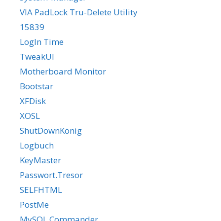
VIA PadLock Tru-Delete Utility
15839
LogIn Time
TweakUI
Motherboard Monitor
Bootstar
XFDisk
XOSL
ShutDownKönig
Logbuch
KeyMaster
Passwort.Tresor
SELFHTML
PostMe
MySQL Commander