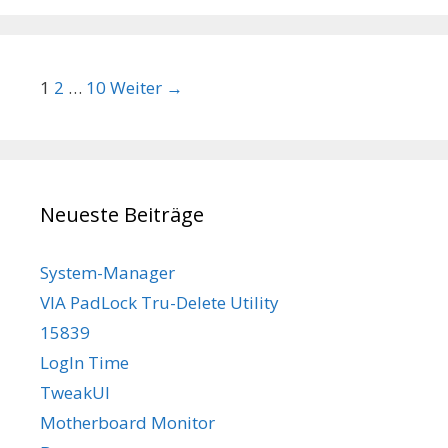
Beitrags-Navigation
1
2
…
10
Weiter →
Neueste Beiträge
System-Manager
VIA PadLock Tru-Delete Utility
15839
LogIn Time
TweakUI
Motherboard Monitor