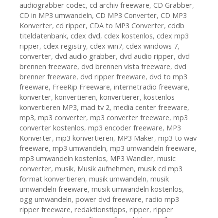
audiograbber codec
,
cd archiv freeware
,
CD Grabber
,
CD in MP3 umwandeln
,
CD MP3 Converter
,
CD MP3
Konverter
,
cd ripper
,
CDA to MP3 Converter
,
cddb
titeldatenbank
,
cdex dvd
,
cdex kostenlos
,
cdex mp3
ripper
,
cdex registry
,
cdex win7
,
cdex windows 7
,
converter
,
dvd audio grabber
,
dvd audio ripper
,
dvd
brennen freeware
,
dvd brennen vista freeware
,
dvd
brenner freeware
,
dvd ripper freeware
,
dvd to mp3
freeware
,
FreeRip Freeware
,
internetradio freeware
,
konverter
,
konvertieren
,
konvertierer
,
kostenlos
konvertieren MP3
,
mad tv 2
,
media center freeware
,
mp3
,
mp3 converter
,
mp3 converter freeware
,
mp3
converter kostenlos
,
mp3 encoder freeware
,
MP3
Konverter
,
mp3 konvertieren
,
MP3 Maker
,
mp3 to wav
freeware
,
mp3 umwandeln
,
mp3 umwandeln freeware
,
mp3 umwandeln kostenlos
,
MP3 Wandler
,
music
converter
,
musik
,
Musik aufnehmen
,
musik cd mp3
format konvertieren
,
musik umwandeln
,
musik
umwandeln freeware
,
musik umwandeln kostenlos
,
ogg umwandeln
,
power dvd freeware
,
radio mp3
ripper freeware
,
redaktionstipps
,
ripper
,
ripper