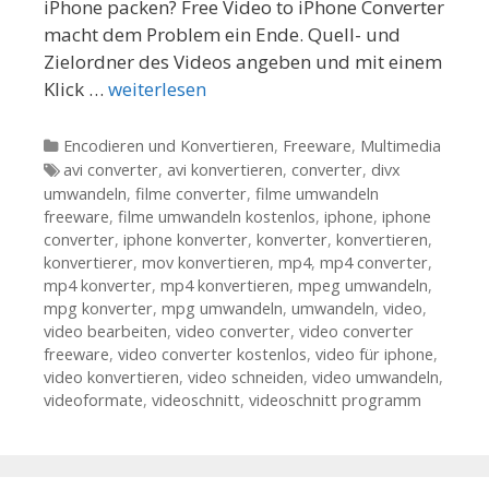
iPhone packen? Free Video to iPhone Converter
macht dem Problem ein Ende. Quell- und
Zielordner des Videos angeben und mit einem
Klick …
weiterlesen
Kategorien
Encodieren und Konvertieren
,
Freeware
,
Multimedia
Tags
avi converter
,
avi konvertieren
,
converter
,
divx
umwandeln
,
filme converter
,
filme umwandeln
freeware
,
filme umwandeln kostenlos
,
iphone
,
iphone
converter
,
iphone konverter
,
konverter
,
konvertieren
,
konvertierer
,
mov konvertieren
,
mp4
,
mp4 converter
,
mp4 konverter
,
mp4 konvertieren
,
mpeg umwandeln
,
mpg konverter
,
mpg umwandeln
,
umwandeln
,
video
,
video bearbeiten
,
video converter
,
video converter
freeware
,
video converter kostenlos
,
video für iphone
,
video konvertieren
,
video schneiden
,
video umwandeln
,
videoformate
,
videoschnitt
,
videoschnitt programm