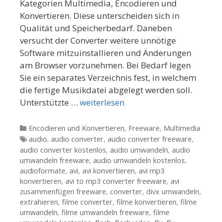
Kategorien Multimedia, Encodieren und
Konvertieren. Diese unterscheiden sich in
Qualität und Speicherbedarf. Daneben
versucht der Converter weitere unnötige
Software mitzuinstallieren und Änderungen
am Browser vorzunehmen. Bei Bedarf legen
Sie ein separates Verzeichnis fest, in welchem
die fertige Musikdatei abgelegt werden soll.
Unterstützte …
weiterlesen
Kategorien
Encodieren und Konvertieren
,
Freeware
,
Multimedia
Tags
audio
,
audio converter
,
audio converter freeware
,
audio converter kostenlos
,
audio umwandeln
,
audio
umwandeln freeware
,
audio umwandeln kostenlos
,
audioformate
,
avi
,
avi konvertieren
,
avi mp3
konvertieren
,
avi to mp3 converter freeware
,
avi
zusammenfügen freeware
,
converter
,
divx umwandeln
,
extrahieren
,
filme converter
,
filme konvertieren
,
filme
umwandeln
,
filme umwandeln freeware
,
filme