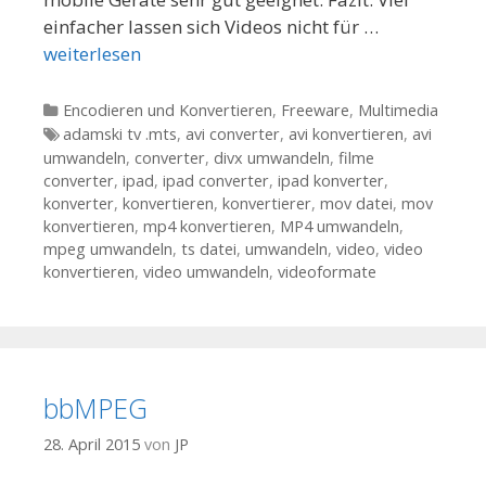
einfacher lassen sich Videos nicht für …
weiterlesen
Kategorien
Encodieren und Konvertieren
,
Freeware
,
Multimedia
Tags
adamski tv .mts
,
avi converter
,
avi konvertieren
,
avi
umwandeln
,
converter
,
divx umwandeln
,
filme
converter
,
ipad
,
ipad converter
,
ipad konverter
,
konverter
,
konvertieren
,
konvertierer
,
mov datei
,
mov
konvertieren
,
mp4 konvertieren
,
MP4 umwandeln
,
mpeg umwandeln
,
ts datei
,
umwandeln
,
video
,
video
konvertieren
,
video umwandeln
,
videoformate
bbMPEG
28. April 2015
von
JP