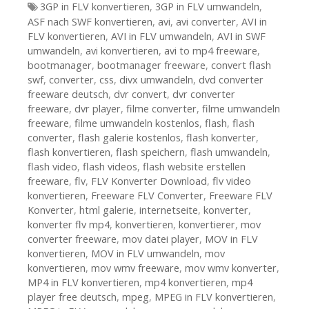
Tags
3GP in FLV konvertieren
,
3GP in FLV umwandeln
,
ASF nach SWF konvertieren
,
avi
,
avi converter
,
AVI in
FLV konvertieren
,
AVI in FLV umwandeln
,
AVI in SWF
umwandeln
,
avi konvertieren
,
avi to mp4 freeware
,
bootmanager
,
bootmanager freeware
,
convert flash
swf
,
converter
,
css
,
divx umwandeln
,
dvd converter
freeware deutsch
,
dvr convert
,
dvr converter
freeware
,
dvr player
,
filme converter
,
filme umwandeln
freeware
,
filme umwandeln kostenlos
,
flash
,
flash
converter
,
flash galerie kostenlos
,
flash konverter
,
flash konvertieren
,
flash speichern
,
flash umwandeln
,
flash video
,
flash videos
,
flash website erstellen
freeware
,
flv
,
FLV Konverter Download
,
flv video
konvertieren
,
Freeware FLV Converter
,
Freeware FLV
Konverter
,
html galerie
,
internetseite
,
konverter
,
konverter flv mp4
,
konvertieren
,
konvertierer
,
mov
converter freeware
,
mov datei player
,
MOV in FLV
konvertieren
,
MOV in FLV umwandeln
,
mov
konvertieren
,
mov wmv freeware
,
mov wmv konverter
,
MP4 in FLV konvertieren
,
mp4 konvertieren
,
mp4
player free deutsch
,
mpeg
,
MPEG in FLV konvertieren
,