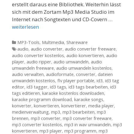
erstellt daraus eine Bibliothek. Weiterhin lässt
sich mit dem Zortam Mp3 Media Studio im
Internet nach Songtexten und CD-Covern …
weiterlesen
Kategorien
MP3-Tools
,
Multimedia
,
Shareware
Tags
audio
,
audio converter
,
audio converter freeware
,
audio converter kostenlos
,
audio konvertieren
,
audio
player
,
audio ripper
,
audio umwandeln
,
audio
umwandeln freeware
,
audio umwandeln kostenlos
,
audio verwalten
,
audioformate
,
converter
,
dateien
umwandeln kostenlos
,
flv player portable
,
id3
,
id3 tag
editor
,
id3 tagger
,
id3 tags
,
id3 tags bearbeiten
,
id3
tags editieren
,
karaoke kostenlos downloaden
,
karaoke programm download
,
karaoke songs
,
konverter
,
konvertieren
,
konvertierer
,
media player
,
medienverwaltung
,
mp3
,
mp3 bearbeiten
,
mp3
brennen
,
mp3 converter
,
mp3 converter freeware
,
mp3 converter kostenlos
,
mp3 in wav umwandeln
,
mp3
konvertieren
,
mp3 player
,
mp3 programm
,
mp3