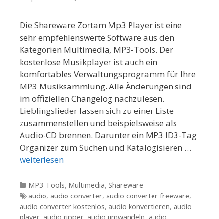
Die Shareware Zortam Mp3 Player ist eine
sehr empfehlenswerte Software aus den
Kategorien Multimedia, MP3-Tools. Der
kostenlose Musikplayer ist auch ein
komfortables Verwaltungsprogramm für Ihre
MP3 Musiksammlung. Alle Änderungen sind
im offiziellen Changelog nachzulesen.
Lieblingslieder lassen sich zu einer Liste
zusammenstellen und beispielsweise als
Audio-CD brennen. Darunter ein MP3 ID3-Tag
Organizer zum Suchen und Katalogisieren …
weiterlesen
Kategorien
MP3-Tools
,
Multimedia
,
Shareware
Tags
audio
,
audio converter
,
audio converter freeware
,
audio converter kostenlos
,
audio konvertieren
,
audio
player
,
audio ripper
,
audio umwandeln
,
audio