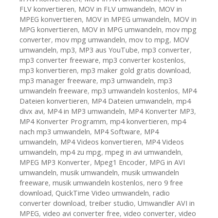
FLV konvertieren
,
MOV in FLV umwandeln
,
MOV in
MPEG konvertieren
,
MOV in MPEG umwandeln
,
MOV in
MPG konvertieren
,
MOV in MPG umwandeln
,
mov mpg
converter
,
mov mpg umwandeln
,
mov to mpg
,
MOV
umwandeln
,
mp3
,
MP3 aus YouTube
,
mp3 converter
,
mp3 converter freeware
,
mp3 converter kostenlos
,
mp3 konvertieren
,
mp3 maker gold gratis download
,
mp3 manager freeware
,
mp3 umwandeln
,
mp3
umwandeln freeware
,
mp3 umwandeln kostenlos
,
MP4
Dateien konvertieren
,
MP4 Dateien umwandeln
,
mp4
divx avi
,
MP4 in MP3 umwandeln
,
MP4 Konverter MP3
,
MP4 Konverter Programm
,
mp4 konvertieren
,
mp4
nach mp3 umwandeln
,
MP4 Software
,
MP4
umwandeln
,
MP4 Videos konvertieren
,
MP4 Videos
umwandeln
,
mp4 zu mpg
,
mpeg in avi umwandeln
,
MPEG MP3 Konverter
,
Mpeg1 Encoder
,
MPG in AVI
umwandeln
,
musik umwandeln
,
musik umwandeln
freeware
,
musik umwandeln kostenlos
,
nero 9 free
download
,
QuickTime Video umwandeln
,
radio
converter download
,
treiber studio
,
Umwandler AVI in
MPEG
,
video avi converter free
,
video converter
,
video