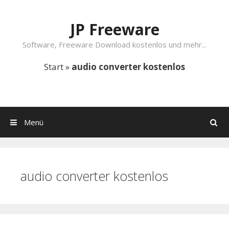
Springe zum Inhalt
JP Freeware
Software, Freeware Download kostenlos und mehr...
Start
»
audio converter kostenlos
Menü
Suchen
audio converter kostenlos