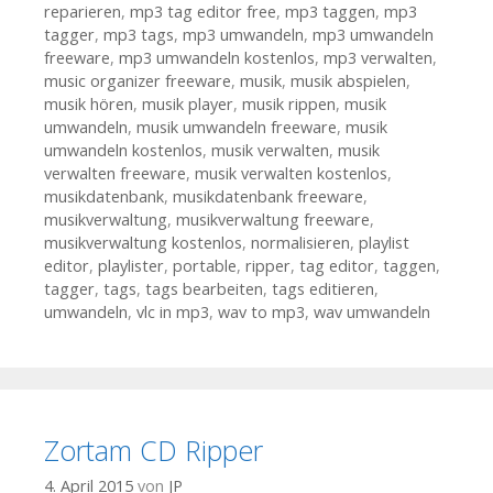
reparieren
,
mp3 tag editor free
,
mp3 taggen
,
mp3
tagger
,
mp3 tags
,
mp3 umwandeln
,
mp3 umwandeln
freeware
,
mp3 umwandeln kostenlos
,
mp3 verwalten
,
music organizer freeware
,
musik
,
musik abspielen
,
musik hören
,
musik player
,
musik rippen
,
musik
umwandeln
,
musik umwandeln freeware
,
musik
umwandeln kostenlos
,
musik verwalten
,
musik
verwalten freeware
,
musik verwalten kostenlos
,
musikdatenbank
,
musikdatenbank freeware
,
musikverwaltung
,
musikverwaltung freeware
,
musikverwaltung kostenlos
,
normalisieren
,
playlist
editor
,
playlister
,
portable
,
ripper
,
tag editor
,
taggen
,
tagger
,
tags
,
tags bearbeiten
,
tags editieren
,
umwandeln
,
vlc in mp3
,
wav to mp3
,
wav umwandeln
Zortam CD Ripper
4. April 2015
von
JP