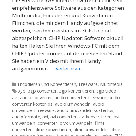
Die Freeware 3GP Video Converter ist eine sehr
empfehlenswerte Software aus den Kategorien
Multimedia, Encodieren und Konvertieren.
Filmchen, die mit dem Handy aufgezeichnet
werden, werden meistens im 3GP-Format
abgespeichert. CHIP Updater: Software aktuell
halten Halten Sie Ihren Windows-PC mit dem
CHIP Updater immer auf dem neuesten Stand.
Sie haben ein Video mit Ihrem Handy
aufgenommen …
weiterlesen
Kategorien
Encodieren und Konvertieren
,
Freeware
,
Multimedia
Tags
3gp
,
3gp converter
,
3gp konvertieren
,
3gp video
avi
,
audio converter
,
audio converter freeware
,
audio
converter kostenlos
,
audio umwandeln
,
audio
umwandeln freeware
,
audio umwandeln kostenlos
,
audioformate
,
avi
,
avi converter
,
avi konvertieren
,
avi
umwandeln
,
converter
,
divx umwandeln
,
filme
converter
,
filme konvertieren
,
filme umwandeln
,
filme
umwandeln freeware
,
filme umwandeln kostenlos
,
FLV