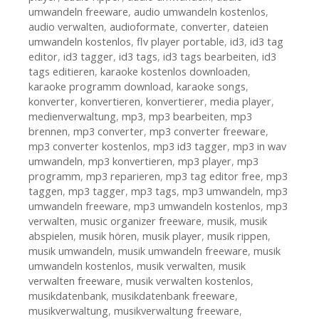
umwandeln freeware
,
audio umwandeln kostenlos
,
audio verwalten
,
audioformate
,
converter
,
dateien
umwandeln kostenlos
,
flv player portable
,
id3
,
id3 tag
editor
,
id3 tagger
,
id3 tags
,
id3 tags bearbeiten
,
id3
tags editieren
,
karaoke kostenlos downloaden
,
karaoke programm download
,
karaoke songs
,
konverter
,
konvertieren
,
konvertierer
,
media player
,
medienverwaltung
,
mp3
,
mp3 bearbeiten
,
mp3
brennen
,
mp3 converter
,
mp3 converter freeware
,
mp3 converter kostenlos
,
mp3 id3 tagger
,
mp3 in wav
umwandeln
,
mp3 konvertieren
,
mp3 player
,
mp3
programm
,
mp3 reparieren
,
mp3 tag editor free
,
mp3
taggen
,
mp3 tagger
,
mp3 tags
,
mp3 umwandeln
,
mp3
umwandeln freeware
,
mp3 umwandeln kostenlos
,
mp3
verwalten
,
music organizer freeware
,
musik
,
musik
abspielen
,
musik hören
,
musik player
,
musik rippen
,
musik umwandeln
,
musik umwandeln freeware
,
musik
umwandeln kostenlos
,
musik verwalten
,
musik
verwalten freeware
,
musik verwalten kostenlos
,
musikdatenbank
,
musikdatenbank freeware
,
musikverwaltung
,
musikverwaltung freeware
,