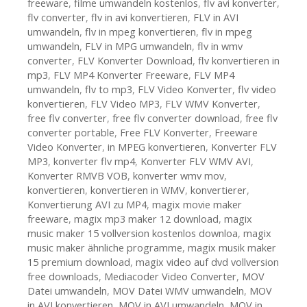
freeware
,
filme umwandeln kostenlos
,
flv avi konverter
,
flv converter
,
flv in avi konvertieren
,
FLV in AVI
umwandeln
,
flv in mpeg konvertieren
,
flv in mpeg
umwandeln
,
FLV in MPG umwandeln
,
flv in wmv
converter
,
FLV Konverter Download
,
flv konvertieren in
mp3
,
FLV MP4 Konverter Freeware
,
FLV MP4
umwandeln
,
flv to mp3
,
FLV Video Konverter
,
flv video
konvertieren
,
FLV Video MP3
,
FLV WMV Konverter
,
free flv converter
,
free flv converter download
,
free flv
converter portable
,
Free FLV Konverter
,
Freeware
Video Konverter
,
in MPEG konvertieren
,
Konverter FLV
MP3
,
konverter flv mp4
,
Konverter FLV WMV AVI
,
Konverter RMVB VOB
,
konverter wmv mov
,
konvertieren
,
konvertieren in WMV
,
konvertierer
,
Konvertierung AVI zu MP4
,
magix movie maker
freeware
,
magix mp3 maker 12 download
,
magix
music maker 15 vollversion kostenlos downloa
,
magix
music maker ähnliche programme
,
magix musik maker
15 premium download
,
magix video auf dvd vollversion
free downloads
,
Mediacoder Video Converter
,
MOV
Datei umwandeln
,
MOV Datei WMV umwandeln
,
MOV
in AVI konvertieren
,
MOV in AVI umwandeln
,
MOV in