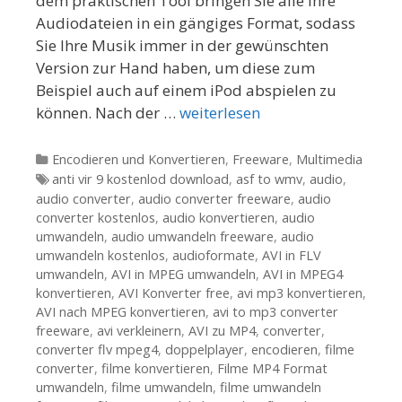
dem praktischen Tool bringen Sie alle Ihre
Audiodateien in ein gängiges Format, sodass
Sie Ihre Musik immer in der gewünschten
Version zur Hand haben, um diese zum
Beispiel auch auf einem iPod abspielen zu
können. Nach der …
weiterlesen
Kategorien
Encodieren und Konvertieren
,
Freeware
,
Multimedia
Tags
anti vir 9 kostenlod download
,
asf to wmv
,
audio
,
audio converter
,
audio converter freeware
,
audio
converter kostenlos
,
audio konvertieren
,
audio
umwandeln
,
audio umwandeln freeware
,
audio
umwandeln kostenlos
,
audioformate
,
AVI in FLV
umwandeln
,
AVI in MPEG umwandeln
,
AVI in MPEG4
konvertieren
,
AVI Konverter free
,
avi mp3 konvertieren
,
AVI nach MPEG konvertieren
,
avi to mp3 converter
freeware
,
avi verkleinern
,
AVI zu MP4
,
converter
,
converter flv mpeg4
,
doppelplayer
,
encodieren
,
filme
converter
,
filme konvertieren
,
Filme MP4 Format
umwandeln
,
filme umwandeln
,
filme umwandeln