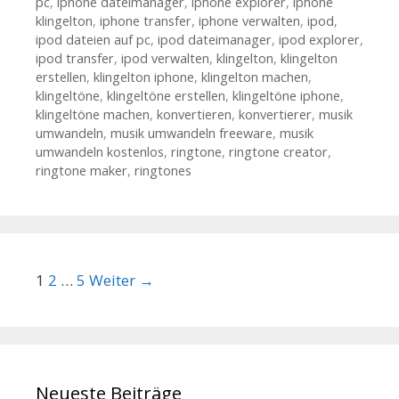
pc
,
iphone dateimanager
,
iphone explorer
,
iphone
klingelton
,
iphone transfer
,
iphone verwalten
,
ipod
,
ipod dateien auf pc
,
ipod dateimanager
,
ipod explorer
,
ipod transfer
,
ipod verwalten
,
klingelton
,
klingelton
erstellen
,
klingelton iphone
,
klingelton machen
,
klingeltöne
,
klingeltöne erstellen
,
klingeltöne iphone
,
klingeltöne machen
,
konvertieren
,
konvertierer
,
musik
umwandeln
,
musik umwandeln freeware
,
musik
umwandeln kostenlos
,
ringtone
,
ringtone creator
,
ringtone maker
,
ringtones
Beitrags-Navigation
1
2
…
5
Weiter →
Neueste Beiträge