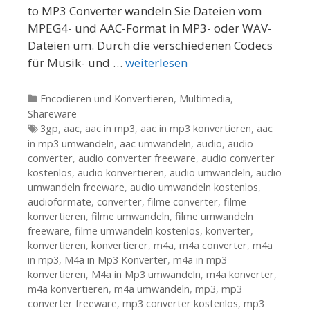
to MP3 Converter wandeln Sie Dateien vom
MPEG4- und AAC-Format in MP3- oder WAV-
Dateien um. Durch die verschiedenen Codecs
für Musik- und …
weiterlesen
Kategorien
Encodieren und Konvertieren
,
Multimedia
,
Shareware
Tags
3gp
,
aac
,
aac in mp3
,
aac in mp3 konvertieren
,
aac
in mp3 umwandeln
,
aac umwandeln
,
audio
,
audio
converter
,
audio converter freeware
,
audio converter
kostenlos
,
audio konvertieren
,
audio umwandeln
,
audio
umwandeln freeware
,
audio umwandeln kostenlos
,
audioformate
,
converter
,
filme converter
,
filme
konvertieren
,
filme umwandeln
,
filme umwandeln
freeware
,
filme umwandeln kostenlos
,
konverter
,
konvertieren
,
konvertierer
,
m4a
,
m4a converter
,
m4a
in mp3
,
M4a in Mp3 Konverter
,
m4a in mp3
konvertieren
,
M4a in Mp3 umwandeln
,
m4a konverter
,
m4a konvertieren
,
m4a umwandeln
,
mp3
,
mp3
converter freeware
,
mp3 converter kostenlos
,
mp3