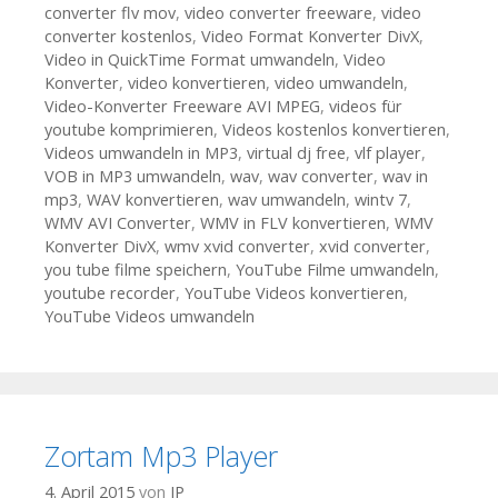
converter flv mov
,
video converter freeware
,
video
converter kostenlos
,
Video Format Konverter DivX
,
Video in QuickTime Format umwandeln
,
Video
Konverter
,
video konvertieren
,
video umwandeln
,
Video-Konverter Freeware AVI MPEG
,
videos für
youtube komprimieren
,
Videos kostenlos konvertieren
,
Videos umwandeln in MP3
,
virtual dj free
,
vlf player
,
VOB in MP3 umwandeln
,
wav
,
wav converter
,
wav in
mp3
,
WAV konvertieren
,
wav umwandeln
,
wintv 7
,
WMV AVI Converter
,
WMV in FLV konvertieren
,
WMV
Konverter DivX
,
wmv xvid converter
,
xvid converter
,
you tube filme speichern
,
YouTube Filme umwandeln
,
youtube recorder
,
YouTube Videos konvertieren
,
YouTube Videos umwandeln
Zortam Mp3 Player
4. April 2015
von
JP