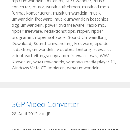
mp3 umwandeln kostenlos
,
MP3 Wandler
,
music
converter
,
musik
,
Musik aufnehmen
,
musik cd mp3
format konvertieren
,
musik umwandeln
,
musik
umwandeln freeware
,
musik umwandeln kostenlos
,
ogg umwandeln
,
power dvd freeware
,
radio mp3
ripper freeware
,
redaktionstipps
,
ripper
,
ripper
programm
,
ripper software
,
Sound-Umwandlung
Download
,
Sound-Umwandlung Freeware
,
tipp der
redaktion
,
umwandeln
,
videobearbeitung freeware
,
videobearbeitungsprogramm freeware
,
wav
,
WAV
Konverter
,
wav umwandeln
,
windows media player 11
,
Windows Vista CD kopieren
,
wma umwandeln
3GP Video Converter
28. April 2015
von
JP