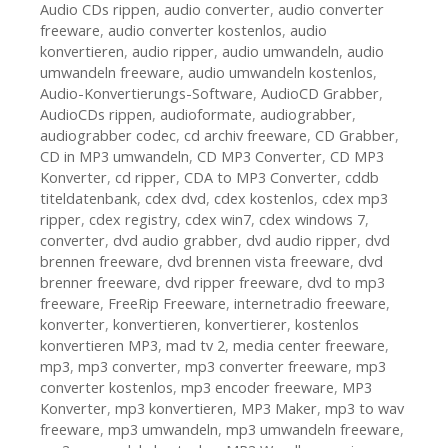
Audio CDs rippen
,
audio converter
,
audio converter
freeware
,
audio converter kostenlos
,
audio
konvertieren
,
audio ripper
,
audio umwandeln
,
audio
umwandeln freeware
,
audio umwandeln kostenlos
,
Audio-Konvertierungs-Software
,
AudioCD Grabber
,
AudioCDs rippen
,
audioformate
,
audiograbber
,
audiograbber codec
,
cd archiv freeware
,
CD Grabber
,
CD in MP3 umwandeln
,
CD MP3 Converter
,
CD MP3
Konverter
,
cd ripper
,
CDA to MP3 Converter
,
cddb
titeldatenbank
,
cdex dvd
,
cdex kostenlos
,
cdex mp3
ripper
,
cdex registry
,
cdex win7
,
cdex windows 7
,
converter
,
dvd audio grabber
,
dvd audio ripper
,
dvd
brennen freeware
,
dvd brennen vista freeware
,
dvd
brenner freeware
,
dvd ripper freeware
,
dvd to mp3
freeware
,
FreeRip Freeware
,
internetradio freeware
,
konverter
,
konvertieren
,
konvertierer
,
kostenlos
konvertieren MP3
,
mad tv 2
,
media center freeware
,
mp3
,
mp3 converter
,
mp3 converter freeware
,
mp3
converter kostenlos
,
mp3 encoder freeware
,
MP3
Konverter
,
mp3 konvertieren
,
MP3 Maker
,
mp3 to wav
freeware
,
mp3 umwandeln
,
mp3 umwandeln freeware
,