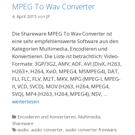
MPEG To Wav Converter
4. April 2015
von
JP
Die Shareware MPEG To Wav Converter ist
eine sehr empfehlenswerte Software aus den
Kategorien Multimedia, Encodieren und
Konvertieren. Die Liste ist beträchtlich: Video-
Formate: 3GP/3G2, AMV, ADF, AVI (DivX, H263,
H263+, H264, XviD, MPEG4, MSMPEG4), DAT,
FLI, FLC, FLV, M2T, MKV, MPG (MPEG-I, MPEG-
II, VCD, SVCD), MOV (H263, H264, MPEG4,
SVQ), MP4 (H263, H264, MPEG4), NSV, …
weiterlesen
Kategorien
Encodieren und Konvertieren
,
Multimedia
,
Shareware
Tags
audio
,
audio converter
,
audio converter freeware
,