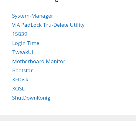
System-Manager
VIA PadLock Tru-Delete Utility
15839
LogIn Time
TweakUI
Motherboard Monitor
Bootstar
XFDisk
XOSL
ShutDownKönig