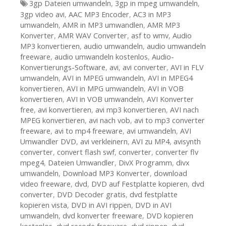
Tags
3gp Dateien umwandeln
,
3gp in mpeg umwandeln
,
3gp video avi
,
AAC MP3 Encoder
,
AC3 in MP3
umwandeln
,
AMR in MP3 umwandlen
,
AMR MP3
Konverter
,
AMR WAV Converter
,
asf to wmv
,
Audio
MP3 konvertieren
,
audio umwandeln
,
audio umwandeln
freeware
,
audio umwandeln kostenlos
,
Audio-
Konvertierungs-Software
,
avi
,
avi converter
,
AVI in FLV
umwandeln
,
AVI in MPEG umwandeln
,
AVI in MPEG4
konvertieren
,
AVI in MPG umwandeln
,
AVI in VOB
konvertieren
,
AVI in VOB umwandeln
,
AVI Konverter
free
,
avi konvertieren
,
avi mp3 konvertieren
,
AVI nach
MPEG konvertieren
,
avi nach vob
,
avi to mp3 converter
freeware
,
avi to mp4 freeware
,
avi umwandeln
,
AVI
Umwandler DVD
,
avi verkleinern
,
AVI zu MP4
,
avisynth
converter
,
convert flash swf
,
converter
,
converter flv
mpeg4
,
Dateien Umwandler
,
DivX Programm
,
divx
umwandeln
,
Download MP3 Konverter
,
download
video freeware
,
dvd
,
DVD auf Festplatte kopieren
,
dvd
converter
,
DVD Decoder gratis
,
dvd festplatte
kopieren vista
,
DVD in AVI rippen
,
DVD in AVI
umwandeln
,
dvd konverter freeware
,
DVD kopieren