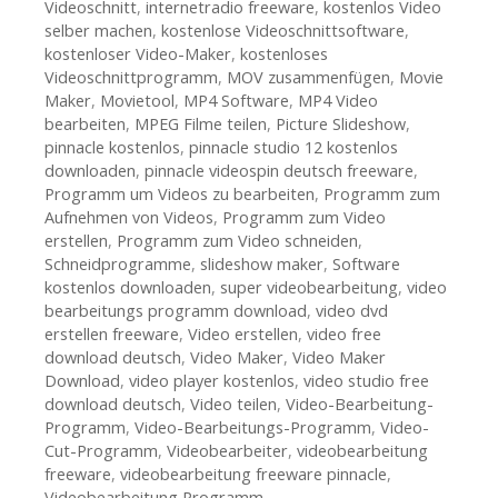
Videoschnitt
,
internetradio freeware
,
kostenlos Video
selber machen
,
kostenlose Videoschnittsoftware
,
kostenloser Video-Maker
,
kostenloses
Videoschnittprogramm
,
MOV zusammenfügen
,
Movie
Maker
,
Movietool
,
MP4 Software
,
MP4 Video
bearbeiten
,
MPEG Filme teilen
,
Picture Slideshow
,
pinnacle kostenlos
,
pinnacle studio 12 kostenlos
downloaden
,
pinnacle videospin deutsch freeware
,
Programm um Videos zu bearbeiten
,
Programm zum
Aufnehmen von Videos
,
Programm zum Video
erstellen
,
Programm zum Video schneiden
,
Schneidprogramme
,
slideshow maker
,
Software
kostenlos downloaden
,
super videobearbeitung
,
video
bearbeitungs programm download
,
video dvd
erstellen freeware
,
Video erstellen
,
video free
download deutsch
,
Video Maker
,
Video Maker
Download
,
video player kostenlos
,
video studio free
download deutsch
,
Video teilen
,
Video-Bearbeitung-
Programm
,
Video-Bearbeitungs-Programm
,
Video-
Cut-Programm
,
Videobearbeiter
,
videobearbeitung
freeware
,
videobearbeitung freeware pinnacle
,
Videobearbeitung Programm
,