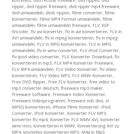
kostenlos
,
dvd recode freeware
,
dvd rippen
,
dvd
ripper
,
dvd ripper freeware
,
dvd ripper mp4 freeware
,
dvd umwandeln
,
dvds rippen
,
filme converter
,
filme
konvertieren
,
Filme MP4 Format umwandeln
,
filme
umwandeln
,
filme umwandeln freeware
,
FLV 3GP
Encoder
,
flv avi konverter
,
flv in avi konvertieren
,
FLV in
AVI umwandeln
,
flv in mpeg konvertieren
,
flv in mpeg
umwandeln
,
FLV in MPG konvertieren
,
FLV in MPG
umwandeln
,
flv in wmv converter
,
FLV iPod Converter
,
flv ipod video converter
,
FLV Konverter Download
,
flv
konvertieren in mp3
,
FLV MP4 Konverter Freeware
,
FLV MP4 umwandeln
,
FLV Video Konverter
,
flv video
konvertieren
,
FLV Video MP3
,
FLV WMV Konverter
,
Free DVD Ripper
,
Free FLV Konverter
,
free video to
mp3 converter deutsch
,
freeware mp3 maker
,
Freeware Software
,
Freeware Video Konverter
,
Freeware Videoprogramm
,
freeware vob divx
,
in
MPEG konvertieren
,
iPhone Filme Konverter
,
iPod
Converter
,
iPod Konverter
,
Konverter FLV MP3
,
konverter flv mp4
,
Konverter FLV WMV AVI
,
konverter
wmv mov
,
konvertieren in WMV
,
Konvertierung AVI zu
MP4
,
kostenlos konvertieren MP3
,
M4a in Mp3