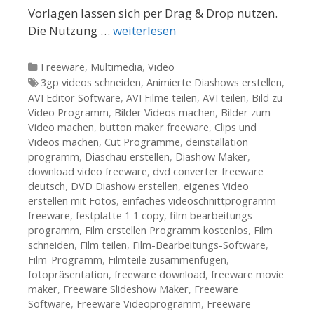
Vorlagen lassen sich per Drag & Drop nutzen.
Die Nutzung …
weiterlesen
Kategorien
Freeware
,
Multimedia
,
Video
Tags
3gp videos schneiden
,
Animierte Diashows erstellen
,
AVI Editor Software
,
AVI Filme teilen
,
AVI teilen
,
Bild zu
Video Programm
,
Bilder Videos machen
,
Bilder zum
Video machen
,
button maker freeware
,
Clips und
Videos machen
,
Cut Programme
,
deinstallation
programm
,
Diaschau erstellen
,
Diashow Maker
,
download video freeware
,
dvd converter freeware
deutsch
,
DVD Diashow erstellen
,
eigenes Video
erstellen mit Fotos
,
einfaches videoschnittprogramm
freeware
,
festplatte 1 1 copy
,
film bearbeitungs
programm
,
Film erstellen Programm kostenlos
,
Film
schneiden
,
Film teilen
,
Film-Bearbeitungs-Software
,
Film-Programm
,
Filmteile zusammenfügen
,
fotopräsentation
,
freeware download
,
freeware movie
maker
,
Freeware Slideshow Maker
,
Freeware
Software
,
Freeware Videoprogramm
,
Freeware