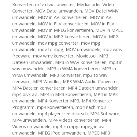
Konverter
,
m4v divx converter
,
Mediacoder Video
Converter
,
MOV Datei umwandeln
,
MOV Datei WMV
umwandeln
,
MOV in AVI konvertieren
,
MOV in AVI
umwandeln
,
MOV in FLV konvertieren
,
MOV in FLV
umwandeln
,
MOV in MPEG konvertieren
,
MOV in MPEG
umwandeln
,
MOV in MPG konvertieren
,
MOV in MPG
umwandeln
,
mov mpg converter
,
mov mpg
umwandeln
,
mov to mpg
,
MOV umwandeln
,
mov wmv
freeware
,
mov wmv konverter
,
Movietool
,
MP3
Dateien umwandeln
,
MP3 in WAV konvertieren
,
mp3 in
wav umwandeln
,
MP3 in WMA konvertieren
,
MP3 in
WMA umwandeln
,
MP3 Konverter
,
mp3 to wav
freeware
,
MP3 Wandler
,
MP3 WMA Audio Converter
,
MP4 Dateien konvertieren
,
MP4 Dateien umwandeln
,
mp4 divx avi
,
MP4 in MP3 konvertieren
,
MP4 in MP3
umwandeln
,
MP4 Konverter MP3
,
MP4 Konverter
Programm
,
mp4 konvertieren
,
mp4 nach mp3
umwandeln
,
mp4 player free deutsch
,
MP4 Software
,
MP4 umwandeln
,
MP4 Videos konvertieren
,
MP4
Videos umwandeln
,
mp4 zu mpg
,
mpeg in avi
umwandeln
,
MPEG iPod umwandeln
,
MPEG MP3