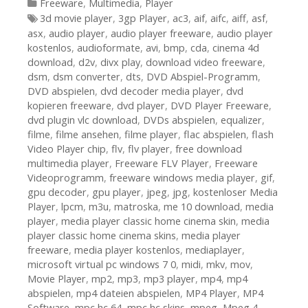
Kategorien
Freeware
,
Multimedia
,
Player
Tags
3d movie player
,
3gp Player
,
ac3
,
aif
,
aifc
,
aiff
,
asf
,
asx
,
audio player
,
audio player freeware
,
audio player
kostenlos
,
audioformate
,
avi
,
bmp
,
cda
,
cinema 4d
download
,
d2v
,
divx play
,
download video freeware
,
dsm
,
dsm converter
,
dts
,
DVD Abspiel-Programm
,
DVD abspielen
,
dvd decoder media player
,
dvd
kopieren freeware
,
dvd player
,
DVD Player Freeware
,
dvd plugin vlc download
,
DVDs abspielen
,
equalizer
,
filme
,
filme ansehen
,
filme player
,
flac abspielen
,
flash
Video Player chip
,
flv
,
flv player
,
free download
multimedia player
,
Freeware FLV Player
,
Freeware
Videoprogramm
,
freeware windows media player
,
gif
,
gpu decoder
,
gpu player
,
jpeg
,
jpg
,
kostenloser Media
Player
,
lpcm
,
m3u
,
matroska
,
me 10 download
,
media
player
,
media player classic home cinema skin
,
media
player classic home cinema skins
,
media player
freeware
,
media player kostenlos
,
mediaplayer
,
microsoft virtual pc windows 7 0
,
midi
,
mkv
,
mov
,
Movie Player
,
mp2
,
mp3
,
mp3 player
,
mp4
,
mp4
abspielen
,
mp4 dateien abspielen
,
MP4 Player
,
MP4
Software
,
mpc hc 64
,
mpc hc skins
,
mpeg
,
Mpeg 4