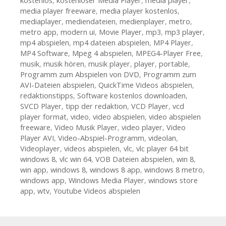
kostenlos
,
kostenloser Media Player
,
media player
,
media player freeware
,
media player kostenlos
,
mediaplayer
,
mediendateien
,
medienplayer
,
metro
,
metro app
,
modern ui
,
Movie Player
,
mp3
,
mp3 player
,
mp4 abspielen
,
mp4 dateien abspielen
,
MP4 Player
,
MP4 Software
,
Mpeg 4 abspielen
,
MPEG4-Player Free
,
musik
,
musik hören
,
musik player
,
player
,
portable
,
Programm zum Abspielen von DVD
,
Programm zum
AVI-Dateien abspielen
,
QuickTime Videos abspielen
,
redaktionstipps
,
Software kostenlos downloaden
,
SVCD Player
,
tipp der redaktion
,
VCD Player
,
vcd
player format
,
video
,
video abspielen
,
video abspielen
freeware
,
Video Musik Player
,
video player
,
Video
Player AVI
,
Video-Abspiel-Programm
,
videolan
,
Videoplayer
,
videos abspielen
,
vlc
,
vlc player 64 bit
windows 8
,
vlc win 64
,
VOB Dateien abspielen
,
win 8
,
win app
,
windows 8
,
windows 8 app
,
windows 8 metro
,
windows app
,
Windows Media Player
,
windows store
app
,
wtv
,
Youtube Videos abspielen