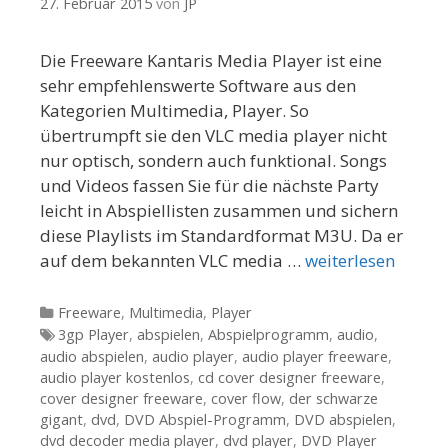
27. Februar 2015
von
JP
Die Freeware Kantaris Media Player ist eine
sehr empfehlenswerte Software aus den
Kategorien Multimedia, Player. So
übertrumpft sie den VLC media player nicht
nur optisch, sondern auch funktional. Songs
und Videos fassen Sie für die nächste Party
leicht in Abspiellisten zusammen und sichern
diese Playlists im Standardformat M3U. Da er
auf dem bekannten VLC media …
weiterlesen
Kategorien
Freeware
,
Multimedia
,
Player
Tags
3gp Player
,
abspielen
,
Abspielprogramm
,
audio
,
audio abspielen
,
audio player
,
audio player freeware
,
audio player kostenlos
,
cd cover designer freeware
,
cover designer freeware
,
cover flow
,
der schwarze
gigant
,
dvd
,
DVD Abspiel-Programm
,
DVD abspielen
,
dvd decoder media player
,
dvd player
,
DVD Player