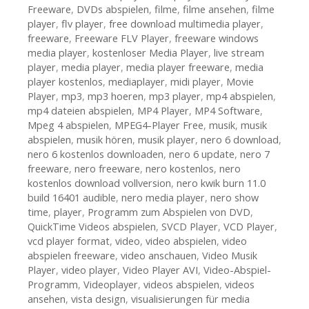
Freeware
,
DVDs abspielen
,
filme
,
filme ansehen
,
filme
player
,
flv player
,
free download multimedia player
,
freeware
,
Freeware FLV Player
,
freeware windows
media player
,
kostenloser Media Player
,
live stream
player
,
media player
,
media player freeware
,
media
player kostenlos
,
mediaplayer
,
midi player
,
Movie
Player
,
mp3
,
mp3 hoeren
,
mp3 player
,
mp4 abspielen
,
mp4 dateien abspielen
,
MP4 Player
,
MP4 Software
,
Mpeg 4 abspielen
,
MPEG4-Player Free
,
musik
,
musik
abspielen
,
musik hören
,
musik player
,
nero 6 download
,
nero 6 kostenlos downloaden
,
nero 6 update
,
nero 7
freeware
,
nero freeware
,
nero kostenlos
,
nero
kostenlos download vollversion
,
nero kwik burn 11.0
build 16401 audible
,
nero media player
,
nero show
time
,
player
,
Programm zum Abspielen von DVD
,
QuickTime Videos abspielen
,
SVCD Player
,
VCD Player
,
vcd player format
,
video
,
video abspielen
,
video
abspielen freeware
,
video anschauen
,
Video Musik
Player
,
video player
,
Video Player AVI
,
Video-Abspiel-
Programm
,
Videoplayer
,
videos abspielen
,
videos
ansehen
,
vista design
,
visualisierungen für media