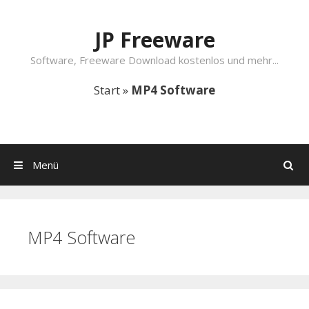
Springe zum Inhalt
JP Freeware
Software, Freeware Download kostenlos und mehr...
Start
»
MP4 Software
Menü
Suchen
MP4 Software