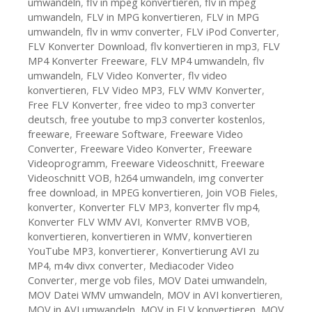
umwandeln
,
flv in mpeg konvertieren
,
flv in mpeg
umwandeln
,
FLV in MPG konvertieren
,
FLV in MPG
umwandeln
,
flv in wmv converter
,
FLV iPod Converter
,
FLV Konverter Download
,
flv konvertieren in mp3
,
FLV
MP4 Konverter Freeware
,
FLV MP4 umwandeln
,
flv
umwandeln
,
FLV Video Konverter
,
flv video
konvertieren
,
FLV Video MP3
,
FLV WMV Konverter
,
Free FLV Konverter
,
free video to mp3 converter
deutsch
,
free youtube to mp3 converter kostenlos
,
freeware
,
Freeware Software
,
Freeware Video
Converter
,
Freeware Video Konverter
,
Freeware
Videoprogramm
,
Freeware Videoschnitt
,
Freeware
Videoschnitt VOB
,
h264 umwandeln
,
img converter
free download
,
in MPEG konvertieren
,
Join VOB Fieles
,
konverter
,
Konverter FLV MP3
,
konverter flv mp4
,
Konverter FLV WMV AVI
,
Konverter RMVB VOB
,
konvertieren
,
konvertieren in WMV
,
konvertieren
YouTube MP3
,
konvertierer
,
Konvertierung AVI zu
MP4
,
m4v divx converter
,
Mediacoder Video
Converter
,
merge vob files
,
MOV Datei umwandeln
,
MOV Datei WMV umwandeln
,
MOV in AVI konvertieren
,
MOV in AVI umwandeln
,
MOV in FLV konvertieren
,
MOV