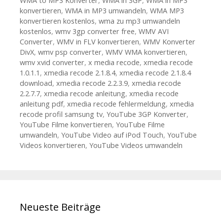
WMA to MP3 Konverter
,
WMA in 3GP
,
WMA in MP3
konvertieren
,
WMA in MP3 umwandeln
,
WMA MP3
konvertieren kostenlos
,
wma zu mp3 umwandeln
kostenlos
,
wmv 3gp converter free
,
WMV AVI
Converter
,
WMV in FLV konvertieren
,
WMV Konverter
DivX
,
wmv psp converter
,
WMV WMA konvertieren
,
wmv xvid converter
,
x media recode
,
xmedia recode
1.0.1.1
,
xmedia recode 2.1.8.4
,
xmedia recode 2.1.8.4
download
,
xmedia recode 2.2.3.9
,
xmedia recode
2.2.7.7
,
xmedia recode anleitung
,
xmedia recode
anleitung pdf
,
xmedia recode fehlermeldung
,
xmedia
recode profil samsung tv
,
YouTube 3GP Konverter
,
YouTube Filme konvertieren
,
YouTube Filme
umwandeln
,
YouTube Video auf iPod Touch
,
YouTube
Videos konvertieren
,
YouTube Videos umwandeln
Neueste Beiträge