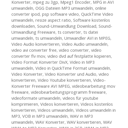
Konverter
,
mpeg zu 3gp
,
Mpeg1 Encoder
,
MPG in AVI
umwandeln
,
OGG Dateien MP3 umwandeln
,
online
converter ipod
,
psp software video
,
QuickTime Video
umwandeln
,
resize aspect ratio
,
Software kostenlos
downloaden
,
Sound-Umwandlung Download
,
Sound-
Umwandlung Freeware
,
ts converter
,
ts datei
umwandeln
,
ts umwandeln
,
Umwandler AVI in MPEG
,
Video Audio konvertieren
,
Video Audio umwandeln
,
video avi converter free
,
video converter
,
video
converter flv mov
,
video dvd auf festplatte kopieren
,
Video Format Konverter DivX
,
Video in MP3
umwandeln
,
Video in QuickTime Format umwandeln
,
Video Konverter
,
Video Konverter und Audio
,
video
konvertieren
,
Video Youtube konvertieren
,
Video-
Konverter Freeware AVI MPEG
,
videobearbeitung mov
freeware
,
videobearbeitungsprogramm freeware
,
videoformate umwandeln
,
videos für youtube
komprimieren
,
Videos konvertieren
,
Videos kostenlos
konvertieren
,
Videos umwandeln
,
Videos umwandeln in
MP3
,
VOB in MP3 umwandeln
,
WAV in MP3
umwandeln
,
WAV Konverter
,
WAV konvertieren
,
WAV