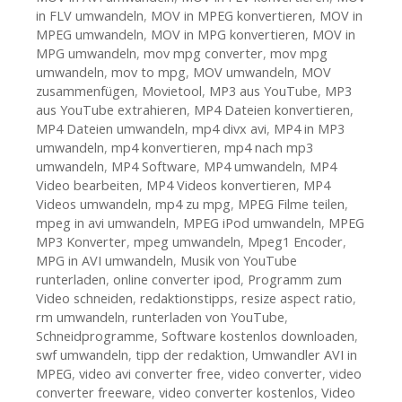
in FLV umwandeln
,
MOV in MPEG konvertieren
,
MOV in
MPEG umwandeln
,
MOV in MPG konvertieren
,
MOV in
MPG umwandeln
,
mov mpg converter
,
mov mpg
umwandeln
,
mov to mpg
,
MOV umwandeln
,
MOV
zusammenfügen
,
Movietool
,
MP3 aus YouTube
,
MP3
aus YouTube extrahieren
,
MP4 Dateien konvertieren
,
MP4 Dateien umwandeln
,
mp4 divx avi
,
MP4 in MP3
umwandeln
,
mp4 konvertieren
,
mp4 nach mp3
umwandeln
,
MP4 Software
,
MP4 umwandeln
,
MP4
Video bearbeiten
,
MP4 Videos konvertieren
,
MP4
Videos umwandeln
,
mp4 zu mpg
,
MPEG Filme teilen
,
mpeg in avi umwandeln
,
MPEG iPod umwandeln
,
MPEG
MP3 Konverter
,
mpeg umwandeln
,
Mpeg1 Encoder
,
MPG in AVI umwandeln
,
Musik von YouTube
runterladen
,
online converter ipod
,
Programm zum
Video schneiden
,
redaktionstipps
,
resize aspect ratio
,
rm umwandeln
,
runterladen von YouTube
,
Schneidprogramme
,
Software kostenlos downloaden
,
swf umwandeln
,
tipp der redaktion
,
Umwandler AVI in
MPEG
,
video avi converter free
,
video converter
,
video
converter freeware
,
video converter kostenlos
,
Video