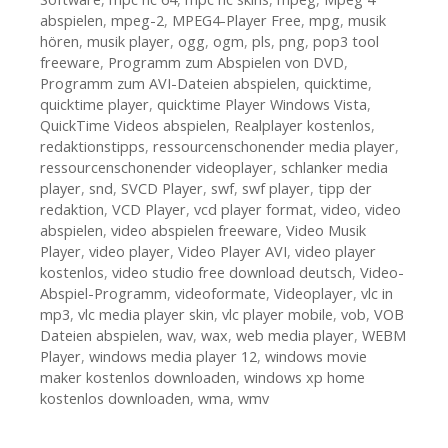
abspielen
,
mpeg-2
,
MPEG4-Player Free
,
mpg
,
musik
hören
,
musik player
,
ogg
,
ogm
,
pls
,
png
,
pop3 tool
freeware
,
Programm zum Abspielen von DVD
,
Programm zum AVI-Dateien abspielen
,
quicktime
,
quicktime player
,
quicktime Player Windows Vista
,
QuickTime Videos abspielen
,
Realplayer kostenlos
,
redaktionstipps
,
ressourcenschonender media player
,
ressourcenschonender videoplayer
,
schlanker media
player
,
snd
,
SVCD Player
,
swf
,
swf player
,
tipp der
redaktion
,
VCD Player
,
vcd player format
,
video
,
video
abspielen
,
video abspielen freeware
,
Video Musik
Player
,
video player
,
Video Player AVI
,
video player
kostenlos
,
video studio free download deutsch
,
Video-
Abspiel-Programm
,
videoformate
,
Videoplayer
,
vlc in
mp3
,
vlc media player skin
,
vlc player mobile
,
vob
,
VOB
Dateien abspielen
,
wav
,
wax
,
web media player
,
WEBM
Player
,
windows media player 12
,
windows movie
maker kostenlos downloaden
,
windows xp home
kostenlos downloaden
,
wma
,
wmv