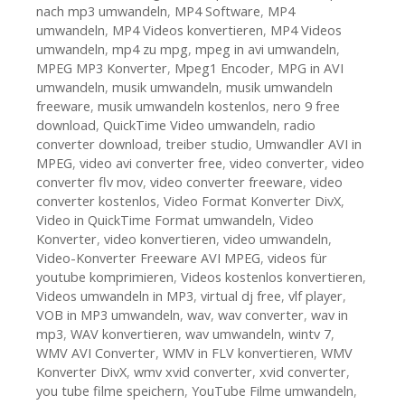
nach mp3 umwandeln
,
MP4 Software
,
MP4
umwandeln
,
MP4 Videos konvertieren
,
MP4 Videos
umwandeln
,
mp4 zu mpg
,
mpeg in avi umwandeln
,
MPEG MP3 Konverter
,
Mpeg1 Encoder
,
MPG in AVI
umwandeln
,
musik umwandeln
,
musik umwandeln
freeware
,
musik umwandeln kostenlos
,
nero 9 free
download
,
QuickTime Video umwandeln
,
radio
converter download
,
treiber studio
,
Umwandler AVI in
MPEG
,
video avi converter free
,
video converter
,
video
converter flv mov
,
video converter freeware
,
video
converter kostenlos
,
Video Format Konverter DivX
,
Video in QuickTime Format umwandeln
,
Video
Konverter
,
video konvertieren
,
video umwandeln
,
Video-Konverter Freeware AVI MPEG
,
videos für
youtube komprimieren
,
Videos kostenlos konvertieren
,
Videos umwandeln in MP3
,
virtual dj free
,
vlf player
,
VOB in MP3 umwandeln
,
wav
,
wav converter
,
wav in
mp3
,
WAV konvertieren
,
wav umwandeln
,
wintv 7
,
WMV AVI Converter
,
WMV in FLV konvertieren
,
WMV
Konverter DivX
,
wmv xvid converter
,
xvid converter
,
you tube filme speichern
,
YouTube Filme umwandeln
,