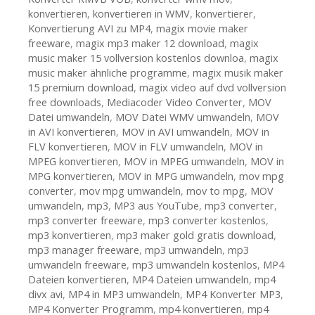
konvertieren
,
konvertieren in WMV
,
konvertierer
,
Konvertierung AVI zu MP4
,
magix movie maker
freeware
,
magix mp3 maker 12 download
,
magix
music maker 15 vollversion kostenlos downloa
,
magix
music maker ähnliche programme
,
magix musik maker
15 premium download
,
magix video auf dvd vollversion
free downloads
,
Mediacoder Video Converter
,
MOV
Datei umwandeln
,
MOV Datei WMV umwandeln
,
MOV
in AVI konvertieren
,
MOV in AVI umwandeln
,
MOV in
FLV konvertieren
,
MOV in FLV umwandeln
,
MOV in
MPEG konvertieren
,
MOV in MPEG umwandeln
,
MOV in
MPG konvertieren
,
MOV in MPG umwandeln
,
mov mpg
converter
,
mov mpg umwandeln
,
mov to mpg
,
MOV
umwandeln
,
mp3
,
MP3 aus YouTube
,
mp3 converter
,
mp3 converter freeware
,
mp3 converter kostenlos
,
mp3 konvertieren
,
mp3 maker gold gratis download
,
mp3 manager freeware
,
mp3 umwandeln
,
mp3
umwandeln freeware
,
mp3 umwandeln kostenlos
,
MP4
Dateien konvertieren
,
MP4 Dateien umwandeln
,
mp4
divx avi
,
MP4 in MP3 umwandeln
,
MP4 Konverter MP3
,
MP4 Konverter Programm
,
mp4 konvertieren
,
mp4