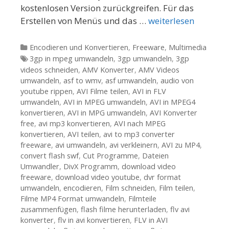
kostenlosen Version zurückgreifen. Für das
Erstellen von Menüs und das …
weiterlesen
Kategorien
Encodieren und Konvertieren
,
Freeware
,
Multimedia
Tags
3gp in mpeg umwandeln
,
3gp umwandeln
,
3gp
videos schneiden
,
AMV Konverter
,
AMV Videos
umwandeln
,
asf to wmv
,
asf umwandeln
,
audio von
youtube rippen
,
AVI Filme teilen
,
AVI in FLV
umwandeln
,
AVI in MPEG umwandeln
,
AVI in MPEG4
konvertieren
,
AVI in MPG umwandeln
,
AVI Konverter
free
,
avi mp3 konvertieren
,
AVI nach MPEG
konvertieren
,
AVI teilen
,
avi to mp3 converter
freeware
,
avi umwandeln
,
avi verkleinern
,
AVI zu MP4
,
convert flash swf
,
Cut Programme
,
Dateien
Umwandler
,
DivX Programm
,
download video
freeware
,
download video youtube
,
dvr format
umwandeln
,
encodieren
,
Film schneiden
,
Film teilen
,
Filme MP4 Format umwandeln
,
Filmteile
zusammenfügen
,
flash filme herunterladen
,
flv avi
konverter
,
flv in avi konvertieren
,
FLV in AVI