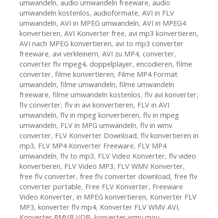
umwandeln
,
audio umwandeln freeware
,
audio
umwandeln kostenlos
,
audioformate
,
AVI in FLV
umwandeln
,
AVI in MPEG umwandeln
,
AVI in MPEG4
konvertieren
,
AVI Konverter free
,
avi mp3 konvertieren
,
AVI nach MPEG konvertieren
,
avi to mp3 converter
freeware
,
avi verkleinern
,
AVI zu MP4
,
converter
,
converter flv mpeg4
,
doppelplayer
,
encodieren
,
filme
converter
,
filme konvertieren
,
Filme MP4 Format
umwandeln
,
filme umwandeln
,
filme umwandeln
freeware
,
filme umwandeln kostenlos
,
flv avi konverter
,
flv converter
,
flv in avi konvertieren
,
FLV in AVI
umwandeln
,
flv in mpeg konvertieren
,
flv in mpeg
umwandeln
,
FLV in MPG umwandeln
,
flv in wmv
converter
,
FLV Konverter Download
,
flv konvertieren in
mp3
,
FLV MP4 Konverter Freeware
,
FLV MP4
umwandeln
,
flv to mp3
,
FLV Video Konverter
,
flv video
konvertieren
,
FLV Video MP3
,
FLV WMV Konverter
,
free flv converter
,
free flv converter download
,
free flv
converter portable
,
Free FLV Konverter
,
Freeware
Video Konverter
,
in MPEG konvertieren
,
Konverter FLV
MP3
,
konverter flv mp4
,
Konverter FLV WMV AVI
,
Konverter RMVB VOB
,
konverter wmv mov
,