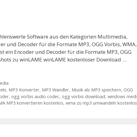
hlenswerte Software aus den Kategorien Multimedia,
der und Decoder für die Formate MP3, OGG Vorbis, WMA,
t ein Encoder und Decoder für die Formate MP3, OGG
nshots zu winLAME winLAME kostenloser Download …
edia
eln
,
MP3 Konverter
,
MP3 Wandler
,
Musik als MP3 speichern
,
OGG
oder
,
ogg vorbis audio codec
,
ogg vorbis download
,
windows medi
A MP3 konvertieren kostenlos
,
wma zu mp3 umwandeln kostenlos