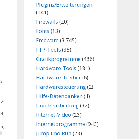
Plugins/Erweiterungen
(141)
Firewalls
(20)
Fonts
(13)
Freeware
(3.745)
FTP-Tools
(35)
Grafikprogramme
(486)
Hardware-Tools
(181)
Hardware-Treiber
(6)
os
Hardwaresteuerung
(2)
Hilfe-Datenbanken
(4)
gp
Icon-Bearbeitung
(32)
.4
Internet-Video
(23)
Internetprogramme
(943)
en
,
Jump und Run
(23)
ln