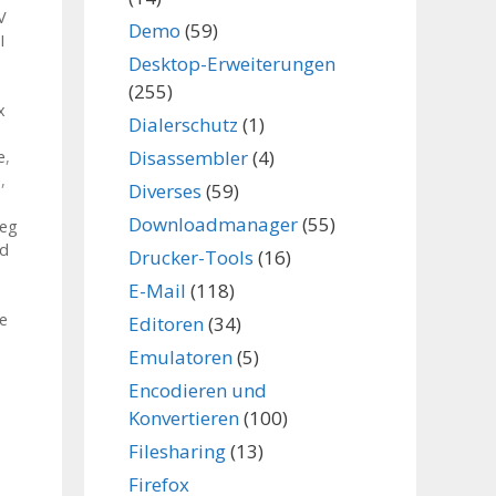
V
Demo
(59)
I
Desktop-Erweiterungen
(255)
x
Dialerschutz
(1)
Disassembler
(4)
e
,
e
,
Diverses
(59)
Downloadmanager
(55)
peg
od
Drucker-Tools
(16)
E-Mail
(118)
e
Editoren
(34)
Emulatoren
(5)
Encodieren und
Konvertieren
(100)
Filesharing
(13)
Firefox