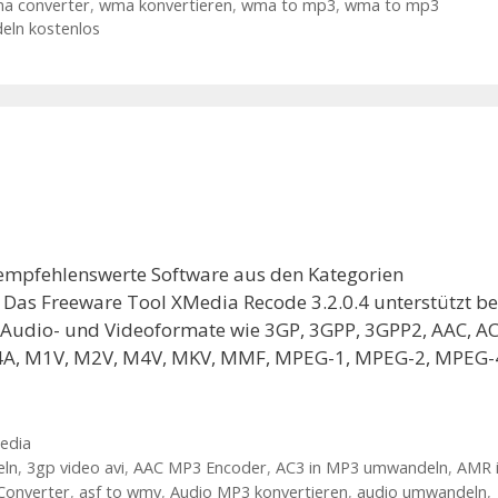
a converter
,
wma konvertieren
,
wma to mp3
,
wma to mp3
ln kostenlos
 empfehlenswerte Software aus den Kategorien
 Das Freeware Tool XMedia Recode 3.2.0.4 unterstützt be
n Audio- und Videoformate wie 3GP, 3GPP, 3GPP2, AAC, AC
 M4A, M1V, M2V, M4V, MKV, MMF, MPEG-1, MPEG-2, MPEG-
edia
eln
,
3gp video avi
,
AAC MP3 Encoder
,
AC3 in MP3 umwandeln
,
AMR 
onverter
,
asf to wmv
,
Audio MP3 konvertieren
,
audio umwandeln
,