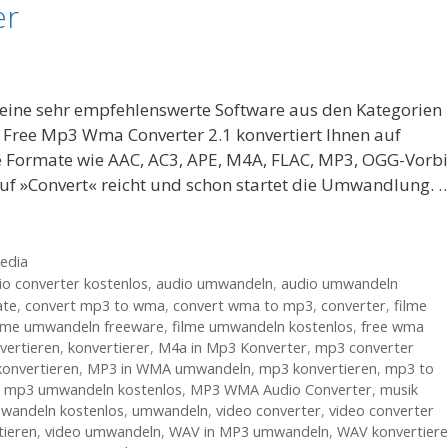
er
eine sehr empfehlenswerte Software aus den Kategorien
 Free Mp3 Wma Converter 2.1 konvertiert Ihnen auf
e Formate wie AAC, AC3, APE, M4A, FLAC, MP3, OGG-Vorbi
f »Convert« reicht und schon startet die Umwandlung. 
edia
io converter kostenlos
,
audio umwandeln
,
audio umwandeln
ate
,
convert mp3 to wma
,
convert wma to mp3
,
converter
,
filme
ilme umwandeln freeware
,
filme umwandeln kostenlos
,
free wma
vertieren
,
konvertierer
,
M4a in Mp3 Konverter
,
mp3 converter
onvertieren
,
MP3 in WMA umwandeln
,
mp3 konvertieren
,
mp3 to
,
mp3 umwandeln kostenlos
,
MP3 WMA Audio Converter
,
musik
wandeln kostenlos
,
umwandeln
,
video converter
,
video converter
tieren
,
video umwandeln
,
WAV in MP3 umwandeln
,
WAV konvertier