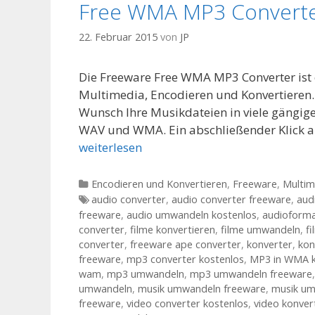
Free WMA MP3 Convert
22. Februar 2015
von
JP
Die Freeware Free WMA MP3 Converter ist 
Multimedia, Encodieren und Konvertieren.
Wunsch Ihre Musikdateien in viele gängig
WAV und WMA. Ein abschließender Klick au
weiterlesen
Kategorien
Encodieren und Konvertieren
,
Freeware
,
Multim
Tags
audio converter
,
audio converter freeware
,
aud
freeware
,
audio umwandeln kostenlos
,
audioform
converter
,
filme konvertieren
,
filme umwandeln
,
f
converter
,
freeware ape converter
,
konverter
,
kon
freeware
,
mp3 converter kostenlos
,
MP3 in WMA k
wam
,
mp3 umwandeln
,
mp3 umwandeln freeware
umwandeln
,
musik umwandeln freeware
,
musik um
freeware
,
video converter kostenlos
,
video konver