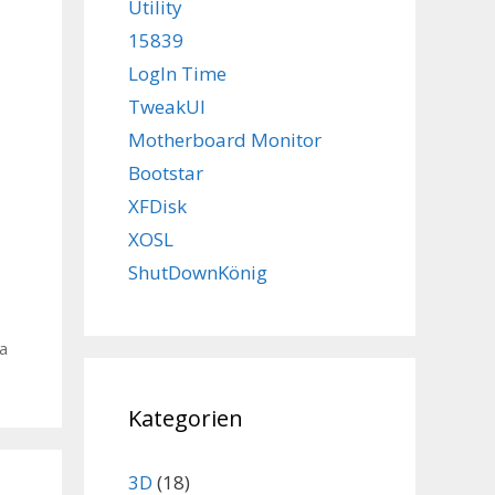
Utility
15839
LogIn Time
TweakUI
Motherboard Monitor
Bootstar
XFDisk
XOSL
ShutDownKönig
a
Kategorien
3D
(18)