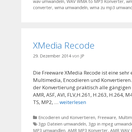
wav umwandeln
,
WAV WMA to MP3 Konverter
,
wm
converter
,
wma umwandeln
,
wma zu mp3 umwande
XMedia Recode
29. Dezember 2014
von
JP
Die Freeware XMedia Recode ist eine sehr
Multimedia, Encodieren und Konvertieren.
der Konvertierung praktisch alle gängige
AMR, ASF, AVI, FLV,H.261, H.263, H.264,
TS, MP2, …
weiterlesen
Kategorien
Encodieren und Konvertieren
,
Freeware
,
Multim
Tags
3gp Dateien umwandeln
,
3gp in mpeg umwand
MP3 umwandlen
,
AMR MP3 Konverter
,
AMR WAV C