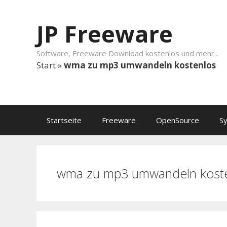
Springe zum Inhalt
JP Freeware
Software, Freeware Download kostenlos und mehr...
Start
»
wma zu mp3 umwandeln kostenlos
Startseite
Freeware
OpenSource
S
wma zu mp3 umwandeln kost