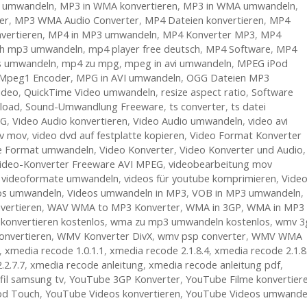
v umwandeln
,
MP3 in WMA konvertieren
,
MP3 in WMA umwandeln
,
er
,
MP3 WMA Audio Converter
,
MP4 Dateien konvertieren
,
MP4
vertieren
,
MP4 in MP3 umwandeln
,
MP4 Konverter MP3
,
MP4
h mp3 umwandeln
,
mp4 player free deutsch
,
MP4 Software
,
MP4
s umwandeln
,
mp4 zu mpg
,
mpeg in avi umwandeln
,
MPEG iPod
Mpeg1 Encoder
,
MPG in AVI umwandeln
,
OGG Dateien MP3
ideo
,
QuickTime Video umwandeln
,
resize aspect ratio
,
Software
load
,
Sound-Umwandlung Freeware
,
ts converter
,
ts datei
EG
,
Video Audio konvertieren
,
Video Audio umwandeln
,
video avi
lv mov
,
video dvd auf festplatte kopieren
,
Video Format Konverter
me Format umwandeln
,
Video Konverter
,
Video Konverter und Audio
,
ideo-Konverter Freeware AVI MPEG
,
videobearbeitung mov
,
videoformate umwandeln
,
videos für youtube komprimieren
,
Vide
os umwandeln
,
Videos umwandeln in MP3
,
VOB in MP3 umwandeln
,
vertieren
,
WAV WMA to MP3 Konverter
,
WMA in 3GP
,
WMA in MP3
onvertieren kostenlos
,
wma zu mp3 umwandeln kostenlos
,
wmv 3
onvertieren
,
WMV Konverter DivX
,
wmv psp converter
,
WMV WMA
,
xmedia recode 1.0.1.1
,
xmedia recode 2.1.8.4
,
xmedia recode 2.1.8
.2.7.7
,
xmedia recode anleitung
,
xmedia recode anleitung pdf
,
fil samsung tv
,
YouTube 3GP Konverter
,
YouTube Filme konvertier
od Touch
,
YouTube Videos konvertieren
,
YouTube Videos umwande