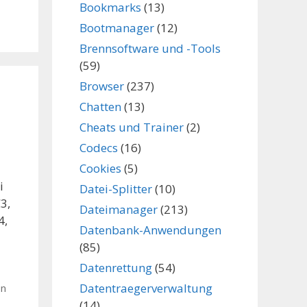
Bookmarks
(13)
Bootmanager
(12)
Brennsoftware und -Tools
(59)
Browser
(237)
Chatten
(13)
Cheats und Trainer
(2)
Codecs
(16)
Cookies
(5)
i
Datei-Splitter
(10)
3,
Dateimanager
(213)
4,
Datenbank-Anwendungen
(85)
Datenrettung
(54)
Datentraegerverwaltung
in
(14)