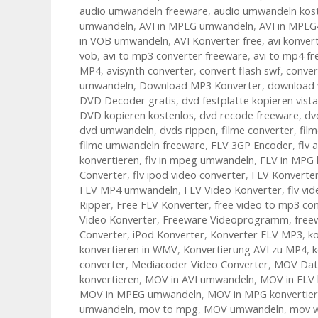
audio umwandeln freeware
,
audio umwandeln kos
umwandeln
,
AVI in MPEG umwandeln
,
AVI in MPEG
in VOB umwandeln
,
AVI Konverter free
,
avi konver
vob
,
avi to mp3 converter freeware
,
avi to mp4 f
MP4
,
avisynth converter
,
convert flash swf
,
conver
umwandeln
,
Download MP3 Konverter
,
download 
DVD Decoder gratis
,
dvd festplatte kopieren vista
DVD kopieren kostenlos
,
dvd recode freeware
,
dv
dvd umwandeln
,
dvds rippen
,
filme converter
,
fil
filme umwandeln freeware
,
FLV 3GP Encoder
,
flv 
konvertieren
,
flv in mpeg umwandeln
,
FLV in MPG 
Converter
,
flv ipod video converter
,
FLV Konverte
FLV MP4 umwandeln
,
FLV Video Konverter
,
flv vi
Ripper
,
Free FLV Konverter
,
free video to mp3 co
Video Konverter
,
Freeware Videoprogramm
,
free
Converter
,
iPod Konverter
,
Konverter FLV MP3
,
ko
konvertieren in WMV
,
Konvertierung AVI zu MP4
,
k
converter
,
Mediacoder Video Converter
,
MOV Dat
konvertieren
,
MOV in AVI umwandeln
,
MOV in FLV 
MOV in MPEG umwandeln
,
MOV in MPG konvertie
umwandeln
,
mov to mpg
,
MOV umwandeln
,
mov w