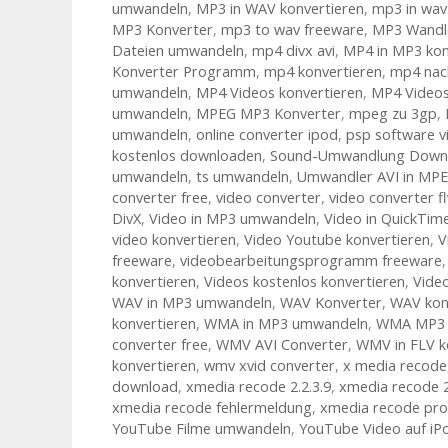
umwandeln
,
MP3 in WAV konvertieren
,
mp3 in wa
MP3 Konverter
,
mp3 to wav freeware
,
MP3 Wandl
Dateien umwandeln
,
mp4 divx avi
,
MP4 in MP3 kon
Konverter Programm
,
mp4 konvertieren
,
mp4 nac
umwandeln
,
MP4 Videos konvertieren
,
MP4 Video
umwandeln
,
MPEG MP3 Konverter
,
mpeg zu 3gp
,
umwandeln
,
online converter ipod
,
psp software v
kostenlos downloaden
,
Sound-Umwandlung Down
umwandeln
,
ts umwandeln
,
Umwandler AVI in MP
converter free
,
video converter
,
video converter f
DivX
,
Video in MP3 umwandeln
,
Video in QuickTi
video konvertieren
,
Video Youtube konvertieren
,
V
freeware
,
videobearbeitungsprogramm freeware
konvertieren
,
Videos kostenlos konvertieren
,
Vide
WAV in MP3 umwandeln
,
WAV Konverter
,
WAV kon
konvertieren
,
WMA in MP3 umwandeln
,
WMA MP3 k
converter free
,
WMV AVI Converter
,
WMV in FLV k
konvertieren
,
wmv xvid converter
,
x media recode
download
,
xmedia recode 2.2.3.9
,
xmedia recode 2
xmedia recode fehlermeldung
,
xmedia recode pro
YouTube Filme umwandeln
,
YouTube Video auf iP