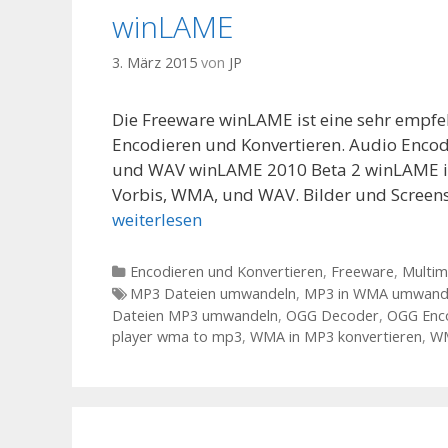
winLAME
3. März 2015
von
JP
Die Freeware winLAME ist eine sehr empfe
Encodieren und Konvertieren. Audio Enco
und WAV winLAME 2010 Beta 2 winLAME is
Vorbis, WMA, und WAV. Bilder und Scree
weiterlesen
Kategorien
Encodieren und Konvertieren
,
Freeware
,
Multim
Tags
MP3 Dateien umwandeln
,
MP3 in WMA umwand
Dateien MP3 umwandeln
,
OGG Decoder
,
OGG Enc
player wma to mp3
,
WMA in MP3 konvertieren
,
WM