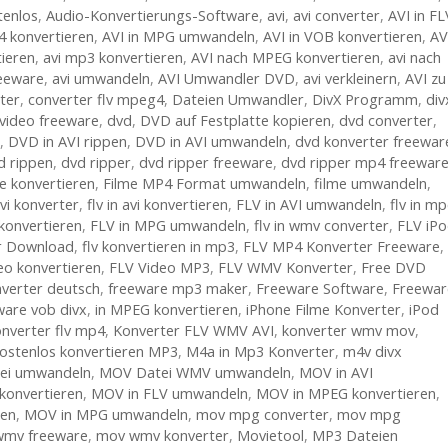
tenlos
,
Audio-Konvertierungs-Software
,
avi
,
avi converter
,
AVI in FL
4 konvertieren
,
AVI in MPG umwandeln
,
AVI in VOB konvertieren
,
AV
tieren
,
avi mp3 konvertieren
,
AVI nach MPEG konvertieren
,
avi nach
reeware
,
avi umwandeln
,
AVI Umwandler DVD
,
avi verkleinern
,
AVI zu
ter
,
converter flv mpeg4
,
Dateien Umwandler
,
DivX Programm
,
div
video freeware
,
dvd
,
DVD auf Festplatte kopieren
,
dvd converter
,
,
DVD in AVI rippen
,
DVD in AVI umwandeln
,
dvd konverter freewar
d rippen
,
dvd ripper
,
dvd ripper freeware
,
dvd ripper mp4 freewar
me konvertieren
,
Filme MP4 Format umwandeln
,
filme umwandeln
,
avi konverter
,
flv in avi konvertieren
,
FLV in AVI umwandeln
,
flv in m
konvertieren
,
FLV in MPG umwandeln
,
flv in wmv converter
,
FLV iP
r Download
,
flv konvertieren in mp3
,
FLV MP4 Konverter Freeware
,
deo konvertieren
,
FLV Video MP3
,
FLV WMV Konverter
,
Free DVD
nverter deutsch
,
freeware mp3 maker
,
Freeware Software
,
Freewar
ware vob divx
,
in MPEG konvertieren
,
iPhone Filme Konverter
,
iPod
nverter flv mp4
,
Konverter FLV WMV AVI
,
konverter wmv mov
,
ostenlos konvertieren MP3
,
M4a in Mp3 Konverter
,
m4v divx
ei umwandeln
,
MOV Datei WMV umwandeln
,
MOV in AVI
konvertieren
,
MOV in FLV umwandeln
,
MOV in MPEG konvertieren
,
ren
,
MOV in MPG umwandeln
,
mov mpg converter
,
mov mpg
mv freeware
,
mov wmv konverter
,
Movietool
,
MP3 Dateien