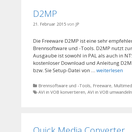
D2MP
21. Februar 2015
von
JP
Die Freeware D2MP ist eine sehr empfehle
Brennsoftware und -Tools. D2MP nutzt zu
Ausgaube ist sowohl in PAL als auch in N
kostenloser Download und Anleitung D2MP
bzw. Sie Setup-Datei von …
weiterlesen
Kategorien
Brennsoftware und -Tools
,
Freeware
,
Multimed
Tags
AVI in VOB konvertieren
,
AVI in VOB umwandeln
Quick Media Converter