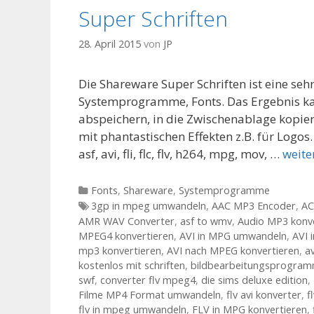
Super Schriften
28. April 2015
von
JP
Die Shareware Super Schriften ist eine se
Systemprogramme, Fonts. Das Ergebnis k
abspeichern, in die Zwischenablage kopie
mit phantastischen Effekten z.B. für Logo
asf, avi, fli, flc, flv, h264, mpg, mov, …
weite
Kategorien
Fonts
,
Shareware
,
Systemprogramme
Tags
3gp in mpeg umwandeln
,
AAC MP3 Encoder
,
AC
AMR WAV Converter
,
asf to wmv
,
Audio MP3 konv
MPEG4 konvertieren
,
AVI in MPG umwandeln
,
AVI 
mp3 konvertieren
,
AVI nach MPEG konvertieren
,
a
kostenlos mit schriften
,
bildbearbeitungsprogramm
swf
,
converter flv mpeg4
,
die sims deluxe edition
,
Filme MP4 Format umwandeln
,
flv avi konverter
,
f
flv in mpeg umwandeln
,
FLV in MPG konvertieren
,