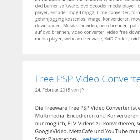
dvd burner software
,
dvd decoder media player
,
d
player
,
encoder mpg4 mpg2
,
filme converter
,
for
gehirnjogging kostenlos
,
image
,
konvertierer
,
mov
downloaden
,
Musik schneiden
,
nero brennen
,
pal 
auf dvd brennen
,
video converter
,
video free dow
media player
,
webcam freeware
,
XviD Codec
,
xvid
Free PSP Video Convert
24. Februar 2015
von
JP
Die Freeware Free PSP Video Converter ist
Multimedia, Encodieren und Konvertieren. M
nur möglich, FLV-Videos zu konvertieren, 
GoogleVideo, MetaCafe und YouTube mit d
Sony Playstation …
weiterlesen