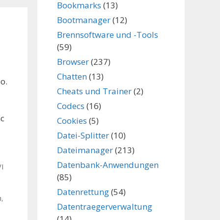
Bookmarks
(13)
Bootmanager
(12)
Brennsoftware und -Tools
(59)
Browser
(237)
Chatten
(13)
o.
Cheats und Trainer
(2)
Codecs
(16)
nc
Cookies
(5)
Datei-Splitter
(10)
Dateimanager
(213)
Datenbank-Anwendungen
I
(85)
Datenrettung
(54)
n
,
Datentraegerverwaltung
(14)
,