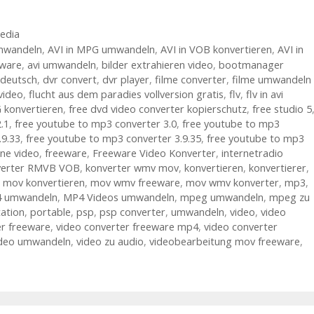
edia
mwandeln
,
AVI in MPG umwandeln
,
AVI in VOB konvertieren
,
AVI in
eware
,
avi umwandeln
,
bilder extrahieren video
,
bootmanager
 deutsch
,
dvr convert
,
dvr player
,
filme converter
,
filme umwandeln
 video
,
flucht aus dem paradies vollversion gratis
,
flv
,
flv in avi
 konvertieren
,
free dvd video converter kopierschutz
,
free studio 5
2.1
,
free youtube to mp3 converter 3.0
,
free youtube to mp3
.9.33
,
free youtube to mp3 converter 3.9.35
,
free youtube to mp3
ne video
,
freeware
,
Freeware Video Konverter
,
internetradio
verter RMVB VOB
,
konverter wmv mov
,
konvertieren
,
konvertierer
,
,
mov konvertieren
,
mov wmv freeware
,
mov wmv konverter
,
mp3
,
 umwandeln
,
MP4 Videos umwandeln
,
mpeg umwandeln
,
mpeg zu
tation
,
portable
,
psp
,
psp converter
,
umwandeln
,
video
,
video
er freeware
,
video converter freeware mp4
,
video converter
ideo umwandeln
,
video zu audio
,
videobearbeitung mov freeware
,