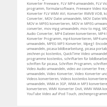
Konverter Freeware
,
FLV MP4 umwandeln
,
FLV Vi
programm
,
formularsoftware
,
Freeware Video Ko
Konverter FLV WMV AVI
,
Konverter RMVB VOB
,
k
Converter
,
MOV Datei umwandeln
,
MOV Datei W
MOV in MPEG konvertieren
,
MOV in MPEG umwand
converter
,
mov mpg umwandeln
,
mov to mpg
,
MO
Audio Converter
,
MP4 Dateien konvertieren
,
MP4 
Konverter Programm
,
mp4 konvertieren
,
MP4 um
umwandeln
,
MPEG MP3 Konverter
,
Mpeg1 Encode
umwandeln
,
picasa bildbearbeitung
,
picasa portab
zeichnen pc kostenlos
,
QuickTime Video umwande
programme kostenlos
,
schriftarten für bildbearb
schriften für picasa
,
Schriften Programm
,
schrift
Video Audio umwandeln
,
video avi converter free
,
umwandeln
,
Video Konverter
,
Video Konverter un
Videos konvertieren
,
Videos kostenlos konvertiere
umwandeln
,
WMA in 3GP
,
WMA in MP3 konvertier
konvertieren
,
WMV Konverter DivX
,
WMV WMA kon
YouTube Video auf iPod Touch
,
zeichenprogramm 