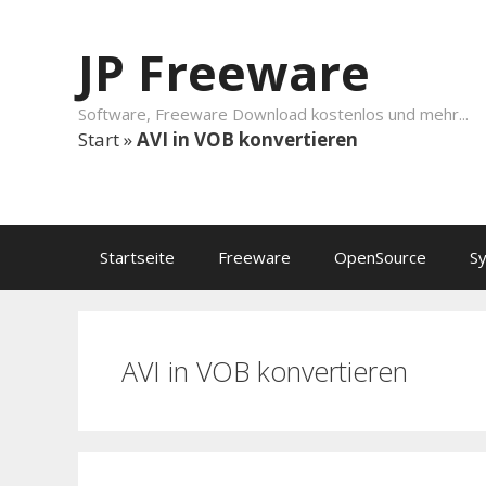
Springe zum Inhalt
JP Freeware
Software, Freeware Download kostenlos und mehr...
Start
»
AVI in VOB konvertieren
Startseite
Freeware
OpenSource
S
AVI in VOB konvertieren