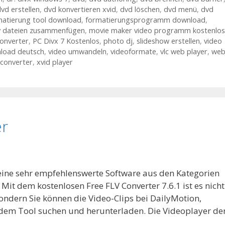
vd erstellen
,
dvd konvertieren xvid
,
dvd löschen
,
dvd menü
,
dvd
matierung tool download
,
formatierungsprogramm download
,
 dateien zusammenfügen
,
movie maker video programm kostenlos
converter
,
PC Divx 7 Kostenlos
,
photo dj
,
slideshow erstellen
,
video
nload deutsch
,
video umwandeln
,
videoformate
,
vlc web player
,
we
 converter
,
xvid player
er
 eine sehr empfehlenswerte Software aus den Kategorien
it dem kostenlosen Free FLV Converter 7.6.1 ist es nicht
sondern Sie können die Video-Clips bei DailyMotion,
em Tool suchen und herunterladen. Die Videoplayer de