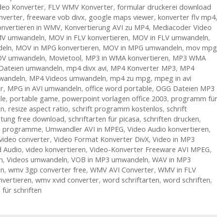
deo Konverter
,
FLV WMV Konverter
,
formular druckerei download
nverter
,
freeware vob divx
,
google maps viewer
,
konverter flv mp4
onvertieren in WMV
,
Konvertierung AVI zu MP4
,
Mediacoder Video
MV umwandeln
,
MOV in FLV konvertieren
,
MOV in FLV umwandeln
,
eln
,
MOV in MPG konvertieren
,
MOV in MPG umwandeln
,
mov mpg
V umwandeln
,
Movietool
,
MP3 in WMA konvertieren
,
MP3 WMA
Dateien umwandeln
,
mp4 divx avi
,
MP4 Konverter MP3
,
MP4
wandeln
,
MP4 Videos umwandeln
,
mp4 zu mpg
,
mpeg in avi
r
,
MPG in AVI umwandeln
,
office word portable
,
OGG Dateien MP3
le
,
portable game
,
powerpoint vorlagen office 2003
,
programm fü
ln
,
resize aspect ratio
,
schrift programm kostenlos
,
schrift
eitung free download
,
schriftarten für picasa
,
schriften drucken
,
en programme
,
Umwandler AVI in MPEG
,
Video Audio konvertieren
,
video converter
,
Video Format Konverter DivX
,
Video in MP3
d Audio
,
video konvertieren
,
Video-Konverter Freeware AVI MPEG
,
n
,
Videos umwandeln
,
VOB in MP3 umwandeln
,
WAV in MP3
en
,
wmv 3gp converter free
,
WMV AVI Converter
,
WMV in FLV
vertieren
,
wmv xvid converter
,
word schriftarten
,
word schriften
,
für schriften