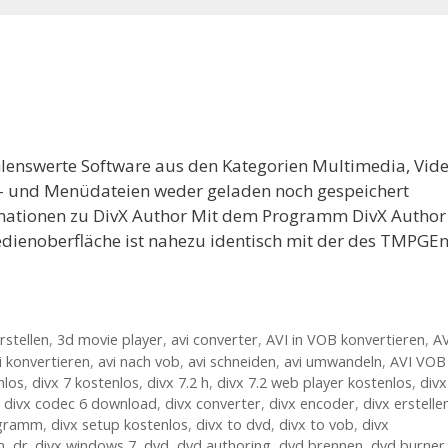
hlenswerte Software aus den Kategorien Multimedia, Vide
kt- und Menüdateien weder geladen noch gespeichert
mationen zu DivX Author Mit dem Programm DivX Author
Bedienoberfläche ist nahezu identisch mit der des TMPGE
rstellen
,
3d movie player
,
avi converter
,
AVI in VOB konvertieren
,
AV
i konvertieren
,
avi nach vob
,
avi schneiden
,
avi umwandeln
,
AVI VOB
nlos
,
divx 7 kostenlos
,
divx 7.2 h
,
divx 7.2 web player kostenlos
,
divx
,
divx codec 6 download
,
divx converter
,
divx encoder
,
divx erstelle
ogramm
,
divx setup kostenlos
,
divx to dvd
,
divx to vob
,
divx
h
,
dr. divx windows 7
,
dvd
,
dvd authoring
,
dvd brennen
,
dvd burner