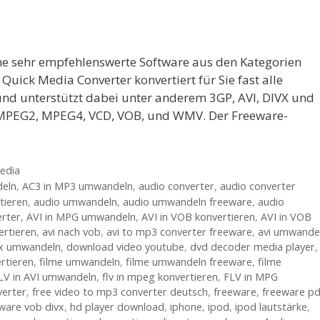
ine sehr empfehlenswerte Software aus den Kategorien
uick Media Converter konvertiert für Sie fast alle
nd unterstützt dabei unter anderem 3GP, AVI, DIVX und
 MPEG2, MPEG4, VCD, VOB, und WMV. Der Freeware-
edia
eln
,
AC3 in MP3 umwandeln
,
audio converter
,
audio converter
tieren
,
audio umwandeln
,
audio umwandeln freeware
,
audio
erter
,
AVI in MPG umwandeln
,
AVI in VOB konvertieren
,
AVI in VOB
ertieren
,
avi nach vob
,
avi to mp3 converter freeware
,
avi umwande
vx umwandeln
,
download video youtube
,
dvd decoder media player
,
rtieren
,
filme umwandeln
,
filme umwandeln freeware
,
filme
LV in AVI umwandeln
,
flv in mpeg konvertieren
,
FLV in MPG
verter
,
free video to mp3 converter deutsch
,
freeware
,
freeware pd
ware vob divx
,
hd player download
,
iphone
,
ipod
,
ipod lautstärke
,