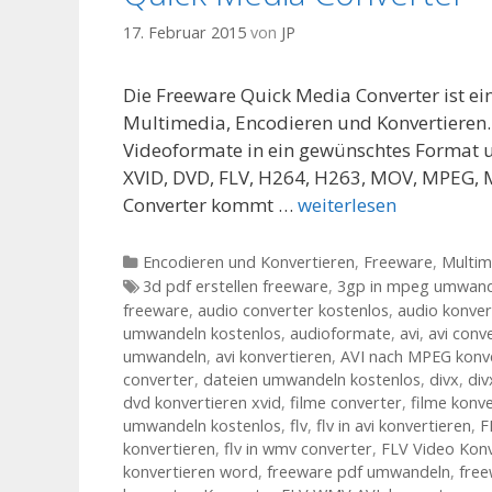
17. Februar 2015
von
JP
Die Freeware Quick Media Converter ist e
Multimedia, Encodieren und Konvertieren. Q
Videoformate in ein gewünschtes Format u
XVID, DVD, FLV, H264, H263, MOV, MPEG,
Converter kommt …
weiterlesen
Kategorien
Encodieren und Konvertieren
,
Freeware
,
Multim
Tags
3d pdf erstellen freeware
,
3gp in mpeg umwand
freeware
,
audio converter kostenlos
,
audio konver
umwandeln kostenlos
,
audioformate
,
avi
,
avi conv
umwandeln
,
avi konvertieren
,
AVI nach MPEG konv
converter
,
dateien umwandeln kostenlos
,
divx
,
di
dvd konvertieren xvid
,
filme converter
,
filme konve
umwandeln kostenlos
,
flv
,
flv in avi konvertieren
,
F
konvertieren
,
flv in wmv converter
,
FLV Video Kon
konvertieren word
,
freeware pdf umwandeln
,
free