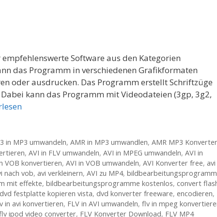
hr empfehlenswerte Software aus den Kategorien
ann das Programm in verschiedenen Grafikformaten
ren oder ausdrucken. Das Programm erstellt Schriftzüge
s. Dabei kann das Programm mit Videodateien (3gp, 3g2,
rlesen
3 in MP3 umwandeln
,
AMR in MP3 umwandlen
,
AMR MP3 Konverte
ertieren
,
AVI in FLV umwandeln
,
AVI in MPEG umwandeln
,
AVI in
in VOB konvertieren
,
AVI in VOB umwandeln
,
AVI Konverter free
,
avi
vi nach vob
,
avi verkleinern
,
AVI zu MP4
,
bildbearbeitungsprogramm
 mit effekte
,
bildbearbeitungsprogramme kostenlos
,
convert flas
dvd festplatte kopieren vista
,
dvd konverter freeware
,
encodieren
,
lv in avi konvertieren
,
FLV in AVI umwandeln
,
flv in mpeg konvertier
flv ipod video converter
,
FLV Konverter Download
,
FLV MP4