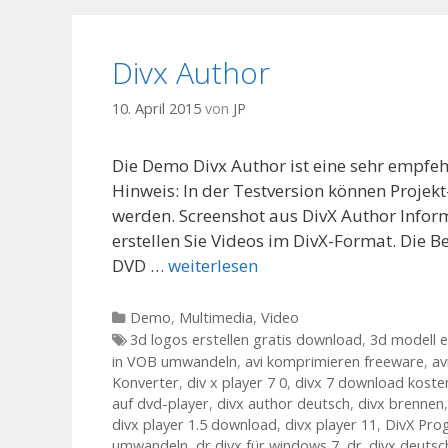
Divx Author
10. April 2015
von
JP
Die Demo Divx Author ist eine sehr empfe
Hinweis: In der Testversion können Proje
werden. Screenshot aus DivX Author Infor
erstellen Sie Videos im DivX-Format. Die 
DVD …
weiterlesen
Kategorien
Demo
,
Multimedia
,
Video
Tags
3d logos erstellen gratis download
,
3d modell e
in VOB umwandeln
,
avi komprimieren freeware
,
av
Konverter
,
div x player 7 0
,
divx 7 download koste
auf dvd-player
,
divx author deutsch
,
divx brennen
divx player 1.5 download
,
divx player 11
,
DivX Pr
umwandeln
,
dr divx für windows 7
,
dr. divx deutsc