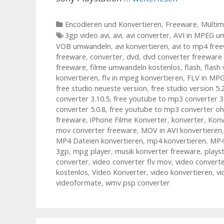
Kategorien
Encodieren und Konvertieren
,
Freeware
,
Multim
Tags
3gp video avi
,
avi
,
avi converter
,
AVI in MPEG u
VOB umwandeln
,
avi konvertieren
,
avi to mp4 fre
freeware
,
converter
,
dvd
,
dvd converter freeware
freeware
,
filme umwandeln kostenlos
,
flash
,
flash
konvertieren
,
flv in mpeg konvertieren
,
FLV in MPG
free studio neueste version
,
free studio version 5.
converter 3.10.5
,
free youtube to mp3 converter 3
converter 5.0.8
,
free youtube to mp3 converter oh
freeware
,
iPhone Filme Konverter
,
konverter
,
Kon
mov converter freeware
,
MOV in AVI konvertieren
MP4 Dateien konvertieren
,
mp4 konvertieren
,
MP4
3gp
,
mpg player
,
musik konverter freeware
,
plays
converter
,
video converter flv mov
,
video convert
kostenlos
,
Video Konverter
,
video konvertieren
,
v
videoformate
,
wmv psp converter