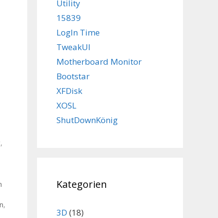
Utility
15839
LogIn Time
TweakUI
Motherboard Monitor
Bootstar
XFDisk
XOSL
ShutDownKönig
r
,
Kategorien
h
en
,
3D
(18)