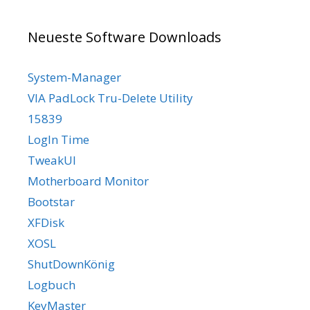
Neueste Software Downloads
System-Manager
VIA PadLock Tru-Delete Utility
15839
LogIn Time
TweakUI
Motherboard Monitor
Bootstar
XFDisk
XOSL
ShutDownKönig
Logbuch
KeyMaster