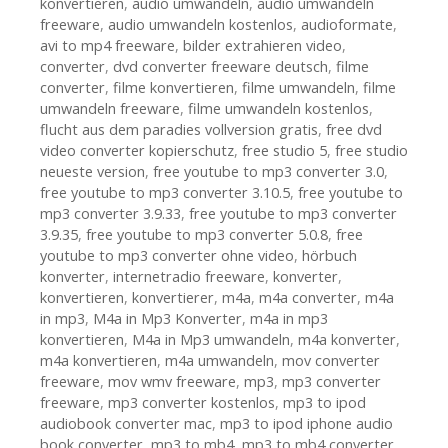
konvertieren
,
audio umwandeln
,
audio umwandeln
freeware
,
audio umwandeln kostenlos
,
audioformate
,
avi to mp4 freeware
,
bilder extrahieren video
,
converter
,
dvd converter freeware deutsch
,
filme
converter
,
filme konvertieren
,
filme umwandeln
,
filme
umwandeln freeware
,
filme umwandeln kostenlos
,
flucht aus dem paradies vollversion gratis
,
free dvd
video converter kopierschutz
,
free studio 5
,
free studio
neueste version
,
free youtube to mp3 converter 3.0
,
free youtube to mp3 converter 3.10.5
,
free youtube to
mp3 converter 3.9.33
,
free youtube to mp3 converter
3.9.35
,
free youtube to mp3 converter 5.0.8
,
free
youtube to mp3 converter ohne video
,
hörbuch
konverter
,
internetradio freeware
,
konverter
,
konvertieren
,
konvertierer
,
m4a
,
m4a converter
,
m4a
in mp3
,
M4a in Mp3 Konverter
,
m4a in mp3
konvertieren
,
M4a in Mp3 umwandeln
,
m4a konverter
,
m4a konvertieren
,
m4a umwandeln
,
mov converter
freeware
,
mov wmv freeware
,
mp3
,
mp3 converter
freeware
,
mp3 converter kostenlos
,
mp3 to ipod
audiobook converter mac
,
mp3 to ipod iphone audio
book converter
,
mp3 to mb4
,
mp3 to mb4 converter
,