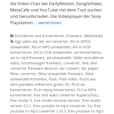
die Video-Clips bei DailyMotion, GoogleVideo,
MetaCafe und YouTube mit dem Tool suchen
und herunterladen. Die Videoplayer der Sony
Playstation …
weiterlesen
Kategorien
Encodieren und Konvertieren
,
Freeware
,
Multimedia
Tags
3gp video avi
,
avi
,
avi converter
,
AVI in MPEG
umwandeln
,
AVI in MPG umwandeln
,
AVI in VOB
konvertieren
,
AVI in VOB umwandeln
,
avi konvertieren
,
avi to mp4 freeware
,
avi umwandeln
,
bilder extrahieren
video
,
bootmanager freeware
,
converter
,
dvd
,
dvd
converter freeware deutsch
,
dvr convert
,
dvr player
,
filme converter
,
filme umwandeln freeware
,
filme
umwandeln kostenlos
,
flash
,
flash video
,
flucht aus
dem paradies vollversion gratis
,
flv
,
flv in avi
konvertieren
,
flv in mpeg konvertieren
,
FLV in MPG
konvertieren
,
free dvd video converter kopierschutz
,
free studio 5
,
free studio neueste version
,
free studio
version 5.2.1
,
free youtube to mp3 converter 3.0
,
free
youtube to mp3 converter 3.10.5
,
free youtube to mp3