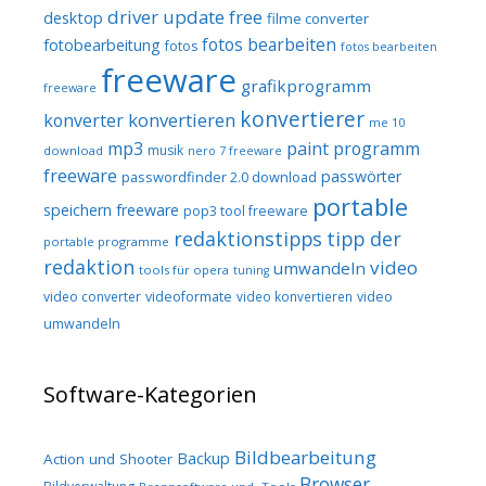
driver update free
desktop
filme converter
fotos bearbeiten
fotobearbeitung
fotos
fotos bearbeiten
freeware
grafikprogramm
freeware
konvertierer
konvertieren
konverter
me 10
mp3
paint programm
musik
download
nero 7 freeware
freeware
passwörter
passwordfinder 2.0 download
portable
speichern freeware
pop3 tool freeware
redaktionstipps
tipp der
portable programme
redaktion
video
umwandeln
tools für opera
tuning
video converter
videoformate
video konvertieren
video
umwandeln
Software-Kategorien
Bildbearbeitung
Backup
Action und Shooter
Browser