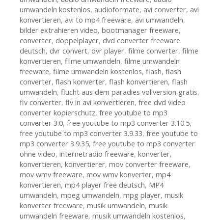
umwandeln kostenlos
,
audioformate
,
avi converter
,
avi
konvertieren
,
avi to mp4 freeware
,
avi umwandeln
,
bilder extrahieren video
,
bootmanager freeware
,
converter
,
doppelplayer
,
dvd converter freeware
deutsch
,
dvr convert
,
dvr player
,
filme converter
,
filme
konvertieren
,
filme umwandeln
,
filme umwandeln
freeware
,
filme umwandeln kostenlos
,
flash
,
flash
converter
,
flash konverter
,
flash konvertieren
,
flash
umwandeln
,
flucht aus dem paradies vollversion gratis
,
flv converter
,
flv in avi konvertieren
,
free dvd video
converter kopierschutz
,
free youtube to mp3
converter 3.0
,
free youtube to mp3 converter 3.10.5
,
free youtube to mp3 converter 3.9.33
,
free youtube to
mp3 converter 3.9.35
,
free youtube to mp3 converter
ohne video
,
internetradio freeware
,
konverter
,
konvertieren
,
konvertierer
,
mov converter freeware
,
mov wmv freeware
,
mov wmv konverter
,
mp4
konvertieren
,
mp4 player free deutsch
,
MP4
umwandeln
,
mpeg umwandeln
,
mpg player
,
musik
konverter freeware
,
musik umwandeln
,
musik
umwandeln freeware
,
musik umwandeln kostenlos
,