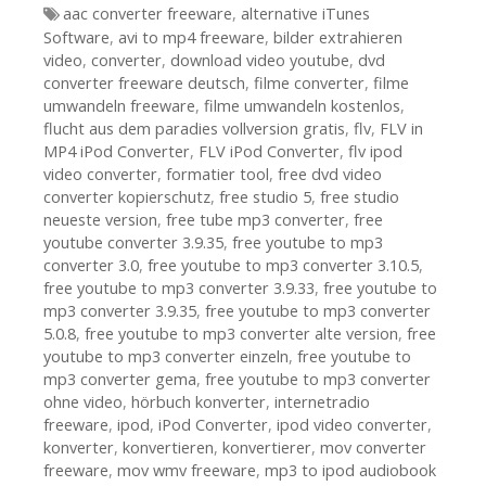
Tags
aac converter freeware
,
alternative iTunes
Software
,
avi to mp4 freeware
,
bilder extrahieren
video
,
converter
,
download video youtube
,
dvd
converter freeware deutsch
,
filme converter
,
filme
umwandeln freeware
,
filme umwandeln kostenlos
,
flucht aus dem paradies vollversion gratis
,
flv
,
FLV in
MP4 iPod Converter
,
FLV iPod Converter
,
flv ipod
video converter
,
formatier tool
,
free dvd video
converter kopierschutz
,
free studio 5
,
free studio
neueste version
,
free tube mp3 converter
,
free
youtube converter 3.9.35
,
free youtube to mp3
converter 3.0
,
free youtube to mp3 converter 3.10.5
,
free youtube to mp3 converter 3.9.33
,
free youtube to
mp3 converter 3.9.35
,
free youtube to mp3 converter
5.0.8
,
free youtube to mp3 converter alte version
,
free
youtube to mp3 converter einzeln
,
free youtube to
mp3 converter gema
,
free youtube to mp3 converter
ohne video
,
hörbuch konverter
,
internetradio
freeware
,
ipod
,
iPod Converter
,
ipod video converter
,
konverter
,
konvertieren
,
konvertierer
,
mov converter
freeware
,
mov wmv freeware
,
mp3 to ipod audiobook