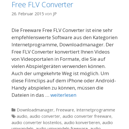
Free FLV Converter
26. Februar 2015
von
JP
Die Freeware Free FLV Converter ist eine sehr
empfehlenswerte Software aus den Kategorien
Internetprogramme, Downloadmanager. Der
Free FLV Converter konvertiert Ihnen Videos
von Videoportalen in Formate, die Sie auf
vielen Abspielgeräten verwenden können.
Auch der umgekehrte Weg ist möglich. Um
diese Filmclips auf dem iPhone oder Android-
Handy abspielen zu können, müssen die
Dateien in das …
weiterlesen
Kategorien
Downloadmanager
,
Freeware
,
Internetprogramme
Tags
audio
,
audio converter
,
audio converter freeware
,
audio converter kostenlos
,
audio konvertieren
,
audio
umwandeln
,
audio umwandeln freeware
,
audio