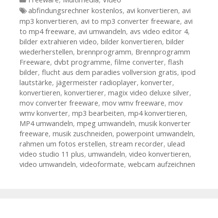
Tags
abfindungsrechner kostenlos
,
avi konvertieren
,
avi
mp3 konvertieren
,
avi to mp3 converter freeware
,
avi
to mp4 freeware
,
avi umwandeln
,
avs video editor 4
,
bilder extrahieren video
,
bilder konvertieren
,
bilder
wiederherstellen
,
brennprogramm
,
Brennprogramm
Freeware
,
dvbt programme
,
filme converter
,
flash
bilder
,
flucht aus dem paradies vollversion gratis
,
ipod
lautstärke
,
jägermeister radioplayer
,
konverter
,
konvertieren
,
konvertierer
,
magix video deluxe silver
,
mov converter freeware
,
mov wmv freeware
,
mov
wmv konverter
,
mp3 bearbeiten
,
mp4 konvertieren
,
MP4 umwandeln
,
mpeg umwandeln
,
musik konverter
freeware
,
musik zuschneiden
,
powerpoint umwandeln
,
rahmen um fotos erstellen
,
stream recorder
,
ulead
video studio 11 plus
,
umwandeln
,
video konvertieren
,
video umwandeln
,
videoformate
,
webcam aufzeichnen