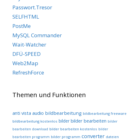
Passwort.Tresor
SELFHTML
PostMe
MySQL Commander
Wait-Watcher
DFÜ-SPEED
Web2Map
RefreshForce
Themen und Funktionen
audio
bildbearbeitung
anti vista
bildbearbeitung freeware
bilder bearbeiten
bilder
bildbearbeitung kostenlos
bilder
bilder bearbeiten kostenlos
bearbeiten download
bilder
converter
bilder programm
dateien
bearbeiten programm