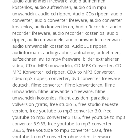
audio aufnehmen freeware
,
audio aufnehmen
kostenlos
,
audio aufzeichnen
,
audio cd in mp3
umwandeln
,
audio cd rippen
,
Audio CDs rippen
,
audio
converter
,
audio converter freeware
,
audio converter
kostenlos
,
audio konvertieren
,
Audio Recorder
,
audio
recorder freeware
,
audio recorder kostenlos
,
audio
ripper
,
audio umwandeln
,
audio umwandeln freeware
,
audio umwandeln kostenlos
,
AudioCDs rippen
,
audioformate
,
audiograbber
,
aufnahme
,
aufnehmen
,
aufzeichnen
,
avi to mp4 freeware
,
bilder extrahieren
video
,
CD in MP3 umwandeln
,
CD MP3 Converter
,
CD
MP3 Konverter
,
cd ripper
,
CDA to MP3 Converter
,
cdex mp3 ripper
,
converter
,
dvd converter freeware
deutsch
,
filme converter
,
filme konvertieren
,
filme
umwandeln
,
filme umwandeln freeware
,
filme
umwandeln kostenlos
,
flucht aus dem paradies
vollversion gratis
,
free studio 5
,
free studio neueste
version
,
free youtube to mp3 converter 3.0
,
free
youtube to mp3 converter 3.10.5
,
free youtube to mp3
converter 3.9.33
,
free youtube to mp3 converter
3.9.35
,
free youtube to mp3 converter 5.0.8
,
free
youtube to mp3 converter ohne video
,
freeware
,