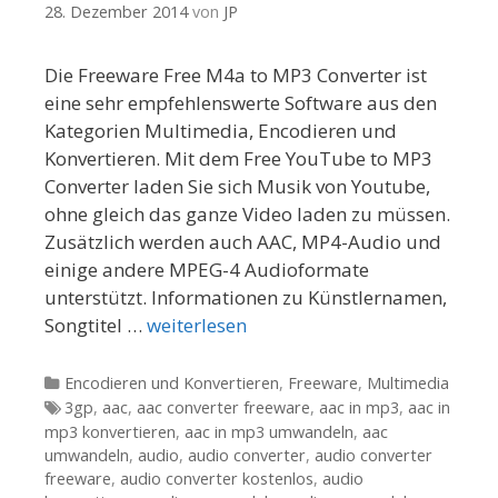
28. Dezember 2014
von
JP
Die Freeware Free M4a to MP3 Converter ist
eine sehr empfehlenswerte Software aus den
Kategorien Multimedia, Encodieren und
Konvertieren. Mit dem Free YouTube to MP3
Converter laden Sie sich Musik von Youtube,
ohne gleich das ganze Video laden zu müssen.
Zusätzlich werden auch AAC, MP4-Audio und
einige andere MPEG-4 Audioformate
unterstützt. Informationen zu Künstlernamen,
Songtitel …
weiterlesen
Kategorien
Encodieren und Konvertieren
,
Freeware
,
Multimedia
Tags
3gp
,
aac
,
aac converter freeware
,
aac in mp3
,
aac in
mp3 konvertieren
,
aac in mp3 umwandeln
,
aac
umwandeln
,
audio
,
audio converter
,
audio converter
freeware
,
audio converter kostenlos
,
audio