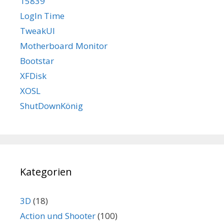
15839
LogIn Time
TweakUI
Motherboard Monitor
Bootstar
XFDisk
XOSL
ShutDownKönig
Kategorien
3D
(18)
Action und Shooter
(100)