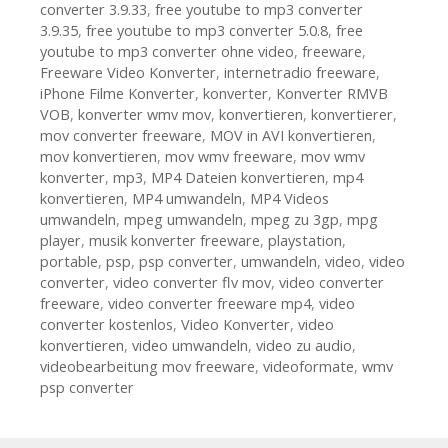
converter 3.9.33
,
free youtube to mp3 converter
3.9.35
,
free youtube to mp3 converter 5.0.8
,
free
youtube to mp3 converter ohne video
,
freeware
,
Freeware Video Konverter
,
internetradio freeware
,
iPhone Filme Konverter
,
konverter
,
Konverter RMVB
VOB
,
konverter wmv mov
,
konvertieren
,
konvertierer
,
mov converter freeware
,
MOV in AVI konvertieren
,
mov konvertieren
,
mov wmv freeware
,
mov wmv
konverter
,
mp3
,
MP4 Dateien konvertieren
,
mp4
konvertieren
,
MP4 umwandeln
,
MP4 Videos
umwandeln
,
mpeg umwandeln
,
mpeg zu 3gp
,
mpg
player
,
musik konverter freeware
,
playstation
,
portable
,
psp
,
psp converter
,
umwandeln
,
video
,
video
converter
,
video converter flv mov
,
video converter
freeware
,
video converter freeware mp4
,
video
converter kostenlos
,
Video Konverter
,
video
konvertieren
,
video umwandeln
,
video zu audio
,
videobearbeitung mov freeware
,
videoformate
,
wmv
psp converter