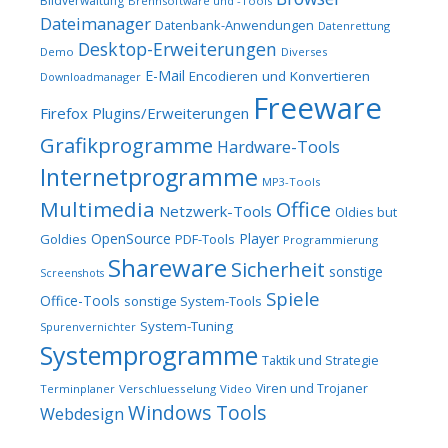
Bildverwaltung
Brennsoftware und -Tools
Dateimanager
Datenbank-Anwendungen
Datenrettung
Desktop-Erweiterungen
Demo
Diverses
E-Mail
Encodieren und Konvertieren
Downloadmanager
Freeware
Firefox Plugins/Erweiterungen
Grafikprogramme
Hardware-Tools
Internetprogramme
MP3-Tools
Multimedia
Office
Netzwerk-Tools
Oldies but
OpenSource
Player
Goldies
PDF-Tools
Programmierung
Shareware
Sicherheit
sonstige
Screenshots
Spiele
Office-Tools
sonstige System-Tools
System-Tuning
Spurenvernichter
Systemprogramme
Taktik und Strategie
Viren und Trojaner
Terminplaner
Verschluesselung
Video
Windows Tools
Webdesign