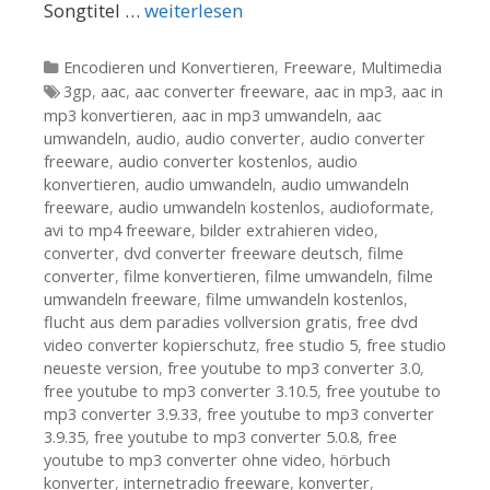
Songtitel …
weiterlesen
Kategorien
Encodieren und Konvertieren
,
Freeware
,
Multimedia
Tags
3gp
,
aac
,
aac converter freeware
,
aac in mp3
,
aac in
mp3 konvertieren
,
aac in mp3 umwandeln
,
aac
umwandeln
,
audio
,
audio converter
,
audio converter
freeware
,
audio converter kostenlos
,
audio
konvertieren
,
audio umwandeln
,
audio umwandeln
freeware
,
audio umwandeln kostenlos
,
audioformate
,
avi to mp4 freeware
,
bilder extrahieren video
,
converter
,
dvd converter freeware deutsch
,
filme
converter
,
filme konvertieren
,
filme umwandeln
,
filme
umwandeln freeware
,
filme umwandeln kostenlos
,
flucht aus dem paradies vollversion gratis
,
free dvd
video converter kopierschutz
,
free studio 5
,
free studio
neueste version
,
free youtube to mp3 converter 3.0
,
free youtube to mp3 converter 3.10.5
,
free youtube to
mp3 converter 3.9.33
,
free youtube to mp3 converter
3.9.35
,
free youtube to mp3 converter 5.0.8
,
free
youtube to mp3 converter ohne video
,
hörbuch
konverter
,
internetradio freeware
,
konverter
,