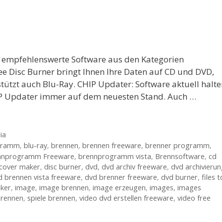
hr empfehlenswerte Software aus den Kategorien
e Disc Burner bringt Ihnen Ihre Daten auf CD und DVD,
tützt auch Blu-Ray. CHIP Updater: Software aktuell halte
P Updater immer auf dem neuesten Stand. Auch …
ia
ogramm
,
blu-ray
,
brennen
,
brennen freeware
,
brenner programm
,
nnprogramm Freeware
,
brennprogramm vista
,
Brennsoftware
,
cd
cover maker
,
disc burner
,
dvd
,
dvd archiv freeware
,
dvd archivieru
d brennen vista freeware
,
dvd brenner freeware
,
dvd burner
,
files t
ker
,
image
,
image brennen
,
image erzeugen
,
images
,
images
brennen
,
spiele brennen
,
video dvd erstellen freeware
,
video free