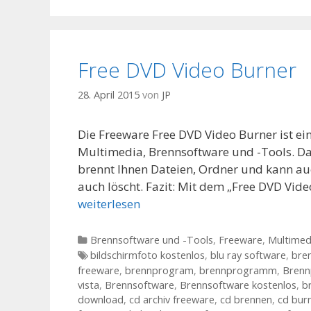
Free DVD Video Burner
28. April 2015
von
JP
Die Freeware Free DVD Video Burner ist e
Multimedia, Brennsoftware und -Tools. D
brennt Ihnen Dateien, Ordner und kann a
auch löscht. Fazit: Mit dem „Free DVD Vide
weiterlesen
Kategorien
Brennsoftware und -Tools
,
Freeware
,
Multimed
Tags
bildschirmfoto kostenlos
,
blu ray software
,
bre
freeware
,
brennprogram
,
brennprogramm
,
Bren
vista
,
Brennsoftware
,
Brennsoftware kostenlos
,
b
download
,
cd archiv freeware
,
cd brennen
,
cd bur