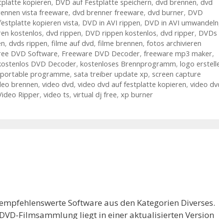
platte kopieren
,
DVD auf Festplatte speichern
,
dvd brennen
,
dvd
ennen vista freeware
,
dvd brenner freeware
,
dvd burner
,
DVD
festplatte kopieren vista
,
DVD in AVI rippen
,
DVD in AVI umwandeln
en kostenlos
,
dvd rippen
,
DVD rippen kostenlos
,
dvd ripper
,
DVDs
en
,
dvds rippen
,
filme auf dvd
,
filme brennen
,
fotos archivieren
ree DVD Software
,
Freeware DVD Decoder
,
freeware mp3 maker
,
kostenlos DVD Decoder
,
kostenloses Brennprogramm
,
logo erstell
portable programme
,
sata treiber update xp
,
screen capture
deo brennen
,
video dvd
,
video dvd auf festplatte kopieren
,
video dv
Video Ripper
,
video ts
,
virtual dj free
,
xp burner
 empfehlenswerte Software aus den Kategorien Diverses.
DVD-Filmsammlung liegt in einer aktualisierten Version