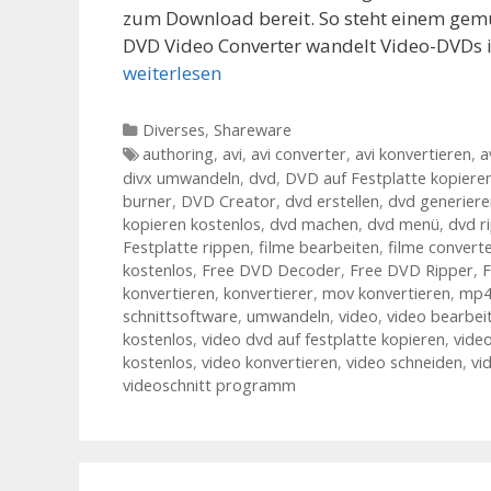
zum Download bereit. So steht einem gemü
DVD Video Converter wandelt Video-DVDs 
weiterlesen
Kategorien
Diverses
,
Shareware
Tags
authoring
,
avi
,
avi converter
,
avi konvertieren
,
a
divx umwandeln
,
dvd
,
DVD auf Festplatte kopiere
burner
,
DVD Creator
,
dvd erstellen
,
dvd generiere
kopieren kostenlos
,
dvd machen
,
dvd menü
,
dvd r
Festplatte rippen
,
filme bearbeiten
,
filme convert
kostenlos
,
Free DVD Decoder
,
Free DVD Ripper
,
F
konvertieren
,
konvertierer
,
mov konvertieren
,
mp4
schnittsoftware
,
umwandeln
,
video
,
video bearbei
kostenlos
,
video dvd auf festplatte kopieren
,
video
kostenlos
,
video konvertieren
,
video schneiden
,
vi
videoschnitt programm