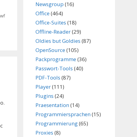
Newsgroup
(16)
s
Office
(464)
swf
Office-Suites
(18)
Offline-Reader
(29)
Oldies but Goldies
(87)
OpenSource
(105)
Packprogramme
(36)
Passwort-Tools
(40)
PDF-Tools
(87)
Player
(111)
Plugins
(24)
o.
Praesentation
(14)
Programmiersprachen
(15)
Programmierung
(65)
nc
Proxies
(8)