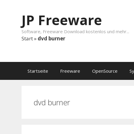
Springe zum Inhalt
JP Freeware
Software, Freeware Download kostenlos und mehr...
Start
»
dvd burner
Startseite
Freeware
OpenSource
S
dvd burner