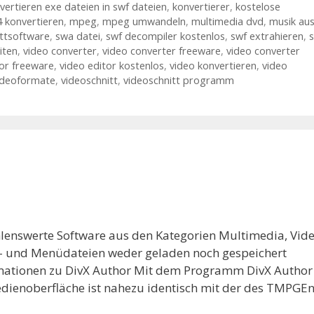
vertieren exe dateien in swf dateien
,
konvertierer
,
kostelose
 konvertieren
,
mpeg
,
mpeg umwandeln
,
multimedia dvd
,
musik au
ittsoftware
,
swa datei
,
swf decompiler kostenlos
,
swf extrahieren
,
iten
,
video converter
,
video converter freeware
,
video converter
tor freeware
,
video editor kostenlos
,
video konvertieren
,
video
ideoformate
,
videoschnitt
,
videoschnitt programm
hlenswerte Software aus den Kategorien Multimedia, Vide
kt- und Menüdateien weder geladen noch gespeichert
mationen zu DivX Author Mit dem Programm DivX Author
Bedienoberfläche ist nahezu identisch mit der des TMPGE