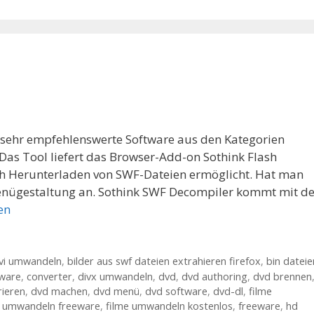
e sehr empfehlenswerte Software aus den Kategorien
as Tool liefert das Browser-Add-on Sothink Flash
ch Herunterladen von SWF-Dateien ermöglicht. Hat man
 Menügestaltung an. Sothink SWF Decompiler kommt mit d
en
vi umwandeln
,
bilder aus swf dateien extrahieren firefox
,
bin dateie
ware
,
converter
,
divx umwandeln
,
dvd
,
dvd authoring
,
dvd brennen
ieren
,
dvd machen
,
dvd menü
,
dvd software
,
dvd-dl
,
filme
e umwandeln freeware
,
filme umwandeln kostenlos
,
freeware
,
hd