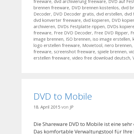
freeware
,
dvd archivierung freeware
,
DVD auf Fest
brennen freeware
,
DVD brennen kostenlos
,
dvd br
Decoder
,
DVD Decoder gratis
,
dvd erstellen
,
dvd 
dvd konverter freeware
,
dvd kopieren
,
DVD kopier
archivieren
,
DVDs Festplatte rippen
,
DVDs kopier
freeware
,
Free DVD Decoder
,
Free DVD Ripper
,
F
image brennen
,
ISO brennen
,
iso image erstellen
,
logo erstellen freeware
,
Movietool
,
nero brennen
,
freeware
,
screenshot freeware
,
spiele brennen
,
vi
erstellen freeware
,
video free download deutsch
,
DVD to Mobile
18. April 2015
von
JP
Die Shareware DVD to Mobile ist eine sehr
Das komfortable Verwaltungstool für Ihre 