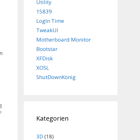
Utility
15839
LogIn Time
TweakUI
Motherboard Monitor
Bootstar
n
XFDisk
XOSL
ShutDownKönig
ng
o
Kategorien
3D
(18)