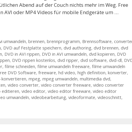
tlichen Abend auf der Couch nichts mehr im Weg. Free
in AVI oder MP4 Videos für mobile Endgeräte um …
vi umwandeln
,
brennen
,
brennprogramm
,
Brennsoftware
,
converte
n
,
DVD auf Festplatte speichern
,
dvd authoring
,
dvd brennen
,
dvd
n
,
DVD in AVI rippen
,
DVD in AVI umwandeln
,
dvd kopieren
,
DVD
ippen
,
DVD rippen kostenlos
,
dvd ripper
,
dvd software
,
dvd-dl
,
DV
er
,
filme schneiden
,
filme umwandeln freeware
,
filme umwandeln
ree DVD Software
,
freeware
,
hd video
,
high definition
,
konverter
,
 konvertieren
,
mpeg
,
mpeg umwandeln
,
multimedia dvd
,
ten
,
video converter
,
video converter freeware
,
video converter
 editieren
,
video editor
,
video editor freeware
,
video editor
deo umwandeln
,
videobearbeitung
,
videoformate
,
videoschnitt
,