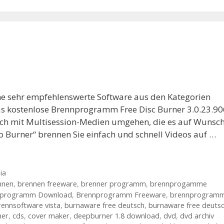
ine sehr empfehlenswerte Software aus den Kategorien
as kostenlose Brennprogramm Free Disc Burner 3.0.23.90
uch mit Multisession-Medien umgehen, die es auf Wunsc
o Burner“ brennen Sie einfach und schnell Videos auf …
ia
nnen
,
brennen freeware
,
brenner programm
,
brennprogamme
nprogramm Download
,
Brennprogramm Freeware
,
brennprogram
rennsoftware vista
,
burnaware free deutsch
,
burnaware free deuts
ner
,
cds
,
cover maker
,
deepburner 1.8 download
,
dvd
,
dvd archiv