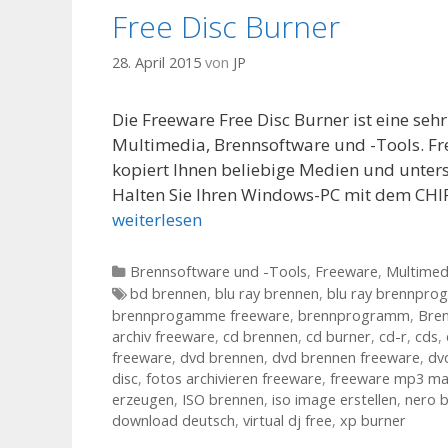
Free Disc Burner
28. April 2015
von
JP
Die Freeware Free Disc Burner ist eine se
Multimedia, Brennsoftware und -Tools. Fre
kopiert Ihnen beliebige Medien und unters
Halten Sie Ihren Windows-PC mit dem CHI
weiterlesen
Kategorien
Brennsoftware und -Tools
,
Freeware
,
Multimed
Tags
bd brennen
,
blu ray brennen
,
blu ray brennpr
brennprogamme freeware
,
brennprogramm
,
Bre
archiv freeware
,
cd brennen
,
cd burner
,
cd-r
,
cds
,
freeware
,
dvd brennen
,
dvd brennen freeware
,
dv
disc
,
fotos archivieren freeware
,
freeware mp3 ma
erzeugen
,
ISO brennen
,
iso image erstellen
,
nero 
download deutsch
,
virtual dj free
,
xp burner