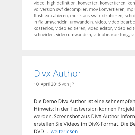
video
,
high definition
,
konverter
,
konvertieren
,
kon
vollversion swf decompiler
,
mov konvertieren
,
mp4
flash extrahieren
,
musik aus swf extrahieren
,
schn
in fla umwandeln
,
umwandeln
,
video
,
video bearbe
kostenlos
,
video editieren
,
video editor
,
video edi
schneiden
,
video umwandeln
,
videobearbeitung
,
v
Divx Author
10. April 2015
von
JP
Die Demo Divx Author ist eine sehr empfe
Hinweis: In der Testversion können Proje
werden. Screenshot aus DivX Author Infor
erstellen Sie Videos im DivX-Format. Die 
DVD …
weiterlesen