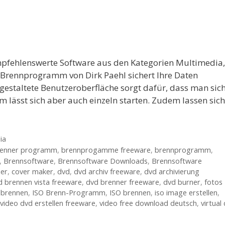
empfehlenswerte Software aus den Kategorien Multimedia,
 Brennprogramm von Dirk Paehl sichert Ihre Daten
gestaltete Benutzeroberfläche sorgt dafür, dass man sic
 lässt sich aber auch einzeln starten. Zudem lassen sich
ia
renner programm
,
brennprogamme freeware
,
brennprogramm
,
,
Brennsoftware
,
Brennsoftware Downloads
,
Brennsoftware
ner
,
cover maker
,
dvd
,
dvd archiv freeware
,
dvd archivierung
d brennen vista freeware
,
dvd brenner freeware
,
dvd burner
,
fotos
 brennen
,
ISO Brenn-Programm
,
ISO brennen
,
iso image erstellen
,
video dvd erstellen freeware
,
video free download deutsch
,
virtual 