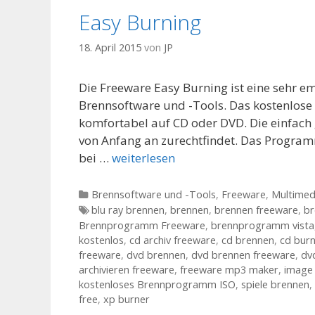
Easy Burning
18. April 2015
von
JP
Die Freeware Easy Burning ist eine sehr 
Brennsoftware und -Tools. Das kostenlose
komfortabel auf CD oder DVD. Die einfach 
von Anfang an zurechtfindet. Das Programm
bei …
weiterlesen
Kategorien
Brennsoftware und -Tools
,
Freeware
,
Multimed
Tags
blu ray brennen
,
brennen
,
brennen freeware
,
b
Brennprogramm Freeware
,
brennprogramm vista
kostenlos
,
cd archiv freeware
,
cd brennen
,
cd bur
freeware
,
dvd brennen
,
dvd brennen freeware
,
dv
archivieren freeware
,
freeware mp3 maker
,
image
kostenloses Brennprogramm ISO
,
spiele brennen
,
free
,
xp burner