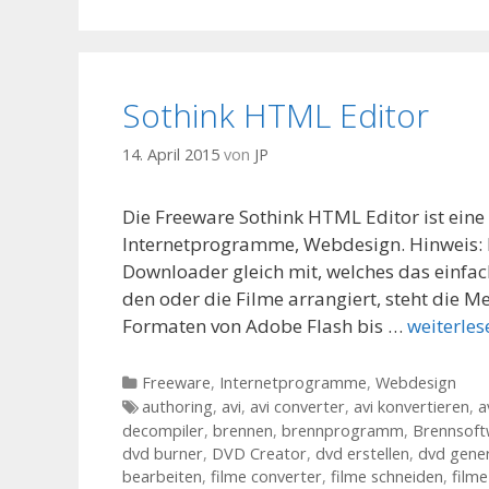
Sothink HTML Editor
14. April 2015
von
JP
Die Freeware Sothink HTML Editor ist ein
Internetprogramme, Webdesign. Hinweis: D
Downloader gleich mit, welches das einfa
den oder die Filme arrangiert, steht die
Formaten von Adobe Flash bis …
weiterles
Kategorien
Freeware
,
Internetprogramme
,
Webdesign
Tags
authoring
,
avi
,
avi converter
,
avi konvertieren
,
a
decompiler
,
brennen
,
brennprogramm
,
Brennsoft
dvd burner
,
DVD Creator
,
dvd erstellen
,
dvd gener
bearbeiten
,
filme converter
,
filme schneiden
,
film