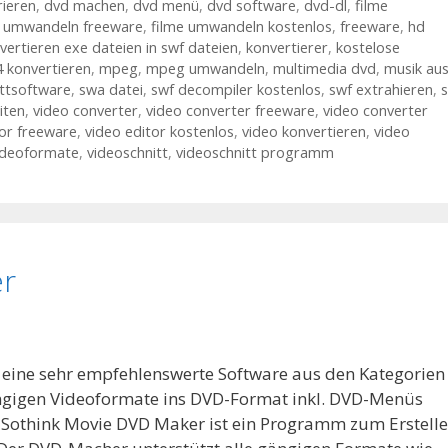
ieren
,
dvd machen
,
dvd menü
,
dvd software
,
dvd-dl
,
filme
e umwandeln freeware
,
filme umwandeln kostenlos
,
freeware
,
hd
vertieren exe dateien in swf dateien
,
konvertierer
,
kostelose
 konvertieren
,
mpeg
,
mpeg umwandeln
,
multimedia dvd
,
musik au
ittsoftware
,
swa datei
,
swf decompiler kostenlos
,
swf extrahieren
,
iten
,
video converter
,
video converter freeware
,
video converter
tor freeware
,
video editor kostenlos
,
video konvertieren
,
video
ideoformate
,
videoschnitt
,
videoschnitt programm
er
 eine sehr empfehlenswerte Software aus den Kategorien
ngigen Videoformate ins DVD-Format inkl. DVD-Menüs
 Sothink Movie DVD Maker ist ein Programm zum Erstell