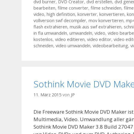
dvd burner
,
DVD Creator
,
dvd erstellen
,
dvd gener
bearbeiten
,
filme converter
,
filme schneiden
,
film
video
,
high definition
,
konverter
,
konvertieren
,
kon
vollversion swf decompiler
,
mov konvertieren
,
mp4
flash extrahieren
,
musik aus swf extrahieren
,
schn
in fla umwandeln
,
umwandeln
,
video
,
video bearbe
kostenlos
,
video editieren
,
video editor
,
video edi
schneiden
,
video umwandeln
,
videobearbeitung
,
v
Sothink Movie DVD Mak
11. März 2015
von
JP
Die Freeware Sothink Movie DVD Maker ist
Multimedia, Video. Umwandlung aller gä
Sothink Movie DVD Maker 3.8 Build 27047