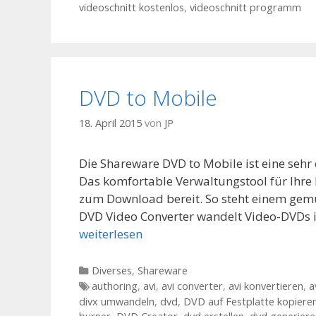
videoschnitt kostenlos
,
videoschnitt programm
DVD to Mobile
18. April 2015
von
JP
Die Shareware DVD to Mobile ist eine sehr
Das komfortable Verwaltungstool für Ihre 
zum Download bereit. So steht einem gemü
DVD Video Converter wandelt Video-DVDs 
weiterlesen
Kategorien
Diverses
,
Shareware
Tags
authoring
,
avi
,
avi converter
,
avi konvertieren
,
a
divx umwandeln
,
dvd
,
DVD auf Festplatte kopiere