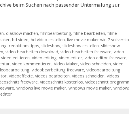
rchive beim Suchen nach passender Untermalung zur
en
,
diashow machen
,
filmbearbeitung
,
filme bearbeiten
,
filme
maker
,
hd video
,
hd video erstellen
,
live movie maker win 7 vollversi
ung
,
redaktionstipps
,
slideshow
,
slideshow erstellen
,
slideshow
en
,
video bearbeiten download
,
video bearbeiten freeware
,
video
,
video editieren
,
video editing
,
video editor
,
video editor freeware
,
entar
,
video kommentieren
,
Video Maker
,
video schneiden
,
video
deobearbeitung
,
videobearbeitung freeware
,
videobearbeitung
itor
,
videoeffekte
,
videos bearbeiten
,
videos schneiden
,
videos
deoschnitt freeware
,
videoschnitt kostenlos
,
videoschnitt program
reeware
,
windows live movie maker
,
windows movie maker
,
window
editor