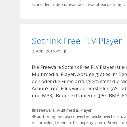
schneiden
,
video umwandeln
,
videobearbeitung
,
v
Sothink Free FLV Player
2. April 2015
von
JP
Die Freeware Sothink Free FLV Player ist 
Multimedia, Player. Abzüge gibt es im B
den oder die Filme arrangiert, steht die 
ActionScript-Files wiederherstellen (AS- 
und MP3), Bilder extrahieren (JPG, BMP, 
Kategorien
Freeware
,
Multimedia
,
Player
Tags
authoring
,
avi
,
avi converter
,
avi konvertieren
,
a
decompiler
,
brennen
,
brennprogramm
,
Brennsoft