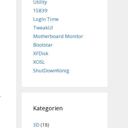
Utility
15839
LogIn Time
TweakUI
Motherboard Monitor
Bootstar
XFDisk
XOSL
ShutDownKönig
,
Kategorien
3D
(18)