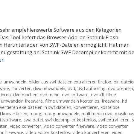
e sehr empfehlenswerte Software aus den Kategorien
as Tool liefert das Browser-Add-on Sothink Flash
ch Herunterladen von SWF-Dateien ermöglicht. Hat man
 Menügestaltung an. Sothink SWF Decompiler kommt mit d
en
vi umwandeln
,
bilder aus swf dateien extrahieren firefox
,
bin dateie
ware
,
converter
,
divx umwandeln
,
dvd
,
dvd authoring
,
dvd brennen
ieren
,
dvd machen
,
dvd menü
,
dvd software
,
dvd-dl
,
filme
e umwandeln freeware
,
filme umwandeln kostenlos
,
freeware
,
hd
vertieren exe dateien in swf dateien
,
konvertierer
,
kostelose
 konvertieren
,
mpeg
,
mpeg umwandeln
,
multimedia dvd
,
musik au
ittsoftware
,
swa datei
,
swf decompiler kostenlos
,
swf extrahieren
,
iten
,
video converter
,
video converter freeware
,
video converter
tor freeware
,
video editor kostenlos
,
video konvertieren
,
video