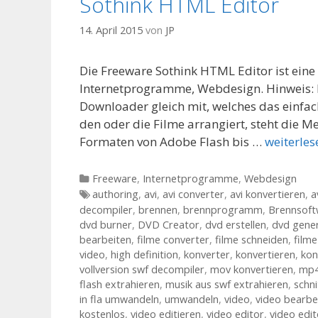
Sothink HTML Editor
14. April 2015
von
JP
Die Freeware Sothink HTML Editor ist ein
Internetprogramme, Webdesign. Hinweis: D
Downloader gleich mit, welches das einfa
den oder die Filme arrangiert, steht die
Formaten von Adobe Flash bis …
weiterles
Kategorien
Freeware
,
Internetprogramme
,
Webdesign
Tags
authoring
,
avi
,
avi converter
,
avi konvertieren
,
a
decompiler
,
brennen
,
brennprogramm
,
Brennsoft
dvd burner
,
DVD Creator
,
dvd erstellen
,
dvd gener
bearbeiten
,
filme converter
,
filme schneiden
,
film
video
,
high definition
,
konverter
,
konvertieren
,
kon
vollversion swf decompiler
,
mov konvertieren
,
mp4
flash extrahieren
,
musik aus swf extrahieren
,
schn
in fla umwandeln
,
umwandeln
,
video
,
video bearbe
kostenlos
,
video editieren
,
video editor
,
video edi