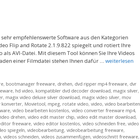
ne sehr empfehlenswerte Software aus den Kategorien
o Flip and Rotate 2.1.9.822 spiegelt und rotiert Ihre
 als AVI-Datei. Mit diesem Tool können Sie Ihre Videos
aden einer Filmdatei stehen Ihnen dafür …
weiterlesen
re
,
bootmanager freeware
,
drehen
,
dvd ripper mp4 freeware
,
dvr
eeware
,
hd video
,
kompatibler dvd decoder download
,
magix silver
,
er
,
magix video deluxe silver download
,
magix video silver
,
mov
konverter
,
Movietool
,
mpeg
,
rotate video
,
video
,
video bearbeiten
eware
,
video bearbeiten kostenlos
,
video converter freeware mp4
,
video drehen
,
video edit master chip
,
video edit master download
,
editor freeware
,
video editor kostenlos
,
video schneiden free
,
video
deo spiegeln
,
videobearbeitung
,
videobearbeitung freeware
,
n
,
videos schneiden
,
videos zusammenfügen
,
videoschnitt freeware
,