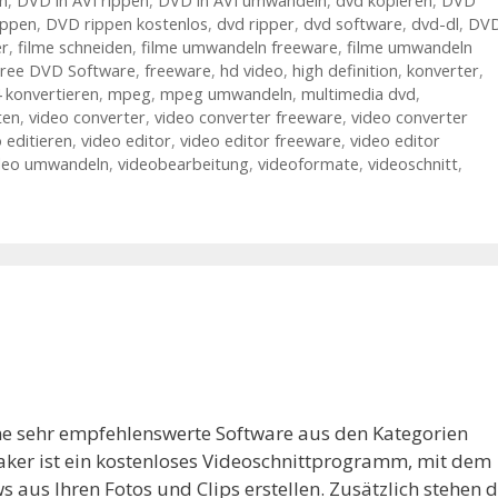
n
,
DVD in AVI rippen
,
DVD in AVI umwandeln
,
dvd kopieren
,
DVD
ippen
,
DVD rippen kostenlos
,
dvd ripper
,
dvd software
,
dvd-dl
,
DV
er
,
filme schneiden
,
filme umwandeln freeware
,
filme umwandeln
ree DVD Software
,
freeware
,
hd video
,
high definition
,
konverter
,
 konvertieren
,
mpeg
,
mpeg umwandeln
,
multimedia dvd
,
ten
,
video converter
,
video converter freeware
,
video converter
 editieren
,
video editor
,
video editor freeware
,
video editor
deo umwandeln
,
videobearbeitung
,
videoformate
,
videoschnitt
,
ne sehr empfehlenswerte Software aus den Kategorien
ker ist ein kostenloses Videoschnittprogramm, mit dem
us Ihren Fotos und Clips erstellen. Zusätzlich stehen d