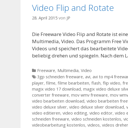
Video Flip and Rotate
28. April 2015
von
JP
Die Freeware Video Flip and Rotate ist ei
Multimedia, Video. Das Programm Free Vide
Videos und speichert das bearbeitete Video
beliebig drehen und spiegeln. Nach dem L
Kategorien
Freeware
,
Multimedia
,
Video
Tags
3gp schneiden freeware
,
avi
,
avi to mp4 freewa
player
,
filme
,
filme bearbeiten
,
flash
,
flip video
,
fr
magix video 17 download
,
magix video deluxe silv
converter freeware
,
mov wmv freeware
,
mov wmv 
video bearbeiten download
,
video bearbeiten fre
video deluxe silver
,
video deluxe silver download
,
video editieren
,
video editing
,
video editor
,
video 
schneiden freeware
,
video schneiden kostenlos
,
vi
videobearbeitung kostenlos
,
videos
,
videos drehe