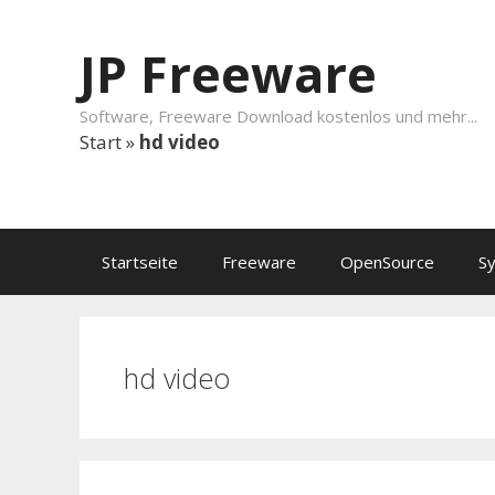
Springe zum Inhalt
JP Freeware
Software, Freeware Download kostenlos und mehr...
Start
»
hd video
Startseite
Freeware
OpenSource
S
hd video