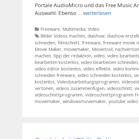
Portale AudioMicro und das Free Music A
Auswahl. Ebenso …
weiterlesen
Kategorien
Freeware
,
Multimedia
,
Video
Tags
Bilder Videos machen
,
diashow
,
diashow erstell
schneiden
,
filmschnitt
,
freeware
,
freeware movie 
Movie Maker
,
moviemaker
,
Movietool
,
nachverton
machen
,
tipp der redaktion
,
video
,
video bearbeit
bearbeiten kostenlos
,
video bearbeiten schneiden
video editor kostenlos
,
video effekte
,
video komm
schneiden freeware
,
video schneiden kostenlos
,
vi
kostenlos
,
Videobearbeitungsprogramm
,
Videoed
vertonen
,
videos zusammenfügen
,
videoschnitt
,
vi
videoschnittprogramm
,
Videoschnittprogramm F
moviemaker
,
windowsmoviemaker
,
youtube video 