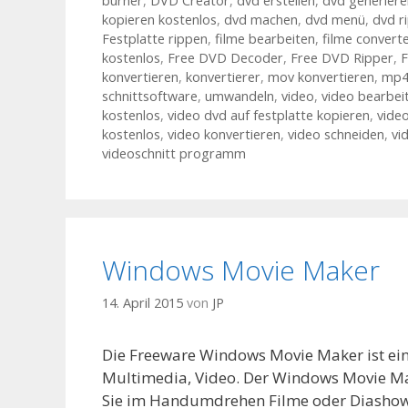
burner
,
DVD Creator
,
dvd erstellen
,
dvd generiere
kopieren kostenlos
,
dvd machen
,
dvd menü
,
dvd r
Festplatte rippen
,
filme bearbeiten
,
filme convert
kostenlos
,
Free DVD Decoder
,
Free DVD Ripper
,
F
konvertieren
,
konvertierer
,
mov konvertieren
,
mp4
schnittsoftware
,
umwandeln
,
video
,
video bearbei
kostenlos
,
video dvd auf festplatte kopieren
,
video
kostenlos
,
video konvertieren
,
video schneiden
,
vi
videoschnitt programm
Windows Movie Maker
14. April 2015
von
JP
Die Freeware Windows Movie Maker ist ei
Multimedia, Video. Der Windows Movie Ma
Sie im Handumdrehen Filme oder Diashows a