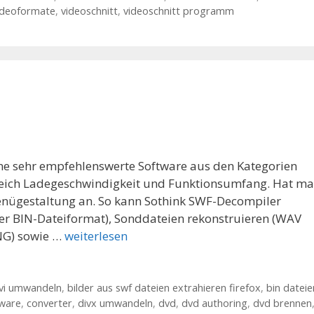
ideoformate
,
videoschnitt
,
videoschnitt programm
eine sehr empfehlenswerte Software aus den Kategorien
ereich Ladegeschwindigkeit und Funktionsumfang. Hat m
Menügestaltung an. So kann Sothink SWF-Decompiler
oder BIN-Dateiformat), Sonddateien rekonstruieren (WAV
PNG) sowie …
weiterlesen
vi umwandeln
,
bilder aus swf dateien extrahieren firefox
,
bin dateie
ware
,
converter
,
divx umwandeln
,
dvd
,
dvd authoring
,
dvd brennen