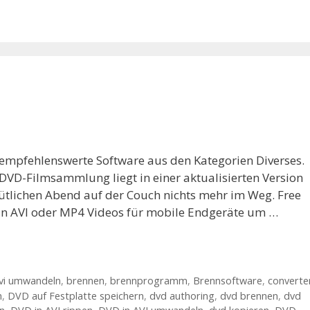
 empfehlenswerte Software aus den Kategorien Diverses.
DVD-Filmsammlung liegt in einer aktualisierten Version
tlichen Abend auf der Couch nichts mehr im Weg. Free
in AVI oder MP4 Videos für mobile Endgeräte um …
vi umwandeln
,
brennen
,
brennprogramm
,
Brennsoftware
,
converte
n
,
DVD auf Festplatte speichern
,
dvd authoring
,
dvd brennen
,
dvd