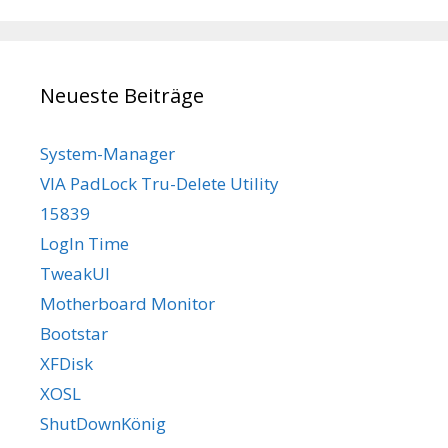
Neueste Beiträge
System-Manager
VIA PadLock Tru-Delete Utility
15839
LogIn Time
TweakUI
Motherboard Monitor
Bootstar
XFDisk
XOSL
ShutDownKönig