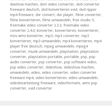
diashow machen
,
dsm video converter
,
dvd converter
freeware deutsch
,
dvd konvertieren xvid
,
dvd ripper
mp4 freeware
,
dvr convert
,
dvr player
,
filme converter
,
filme konvertieren
,
filme umwandeln
,
free studio 5
,
freemake video converter 2.3.3
,
freemake video
converter 2.4.0
,
konverter
,
konvertieren
,
konvertierer
,
mov wmv konverter
,
mp3
,
mp3 converter
,
mp3
konvertieren
,
mp3 umwandeln
,
mp4 konvertieren
,
mp4
player free deutsch
,
mpeg umwandeln
,
mpeg4
converter
,
musik umwandeln
,
playstation
,
playstation
converter
,
playstation portable
,
portable
,
psp
,
psp
audio converter
,
psp converter
,
psp software video
,
psp video converter
,
slideshow
,
slideshow machen
,
umwandeln
,
video
,
video converter
,
video converter
freeware mp4
,
video konvertieren
,
video umwandeln
,
videobearbeitung freeware
,
videoformate
,
wmv psp
converter
,
xvid converter