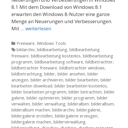
8.1 Mit dem Download von Windows 8.1
erwarten den Windows 8-Nutzer eine ganze
Menge an Neuerungen und Verbesserungen.
Mit …
weiterlesen
Kategorien
Freeware
,
Windows Tools
Tags
bildarchiv
,
bildbearbeitung
,
bildbearbeitung
freeware
,
bildbearbeitung kostenlos
,
bildbearbeitung
programm
,
bildbearbeitung software
,
bildbetrachter
,
bildbetrachter freeware
,
bildbetrachter windows
,
bildbetrachtung
,
bilder
,
bilder ansehen
,
bilder
anzeigen
,
bilder archivieren
,
bilder bearbeiten
,
bilder
bearbeiten download
,
bilder bearbeiten kostenlos
,
bilder bearbeiten programm
,
bilder betrachten
,
bilder
galerie
,
bilder optimieren
,
bilder programm
,
bilder
verwalten
,
bilder verwaltung
,
bilderalben
,
bilderalbum
,
bilderalbum machen
,
bilderarchiv
,
bildergalerie
,
bildergalerie erstellen
,
bildergalerie erzeugen
,
bildergalerie machen
,
bilderverwaltung
,
bildverwaltung
,
diaschau
,
diashow
,
diashow erzeugen
,