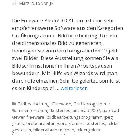
31. März 2015
von
JP
Die Freeware Photo! 3D Album ist eine sehr
empfehlenswerte Software aus den Kategorien
Grafikprogramme, Bildbearbeitung. Um ein
dreidimensionales Bild zu generieren,
benötigen Sie von dem fotografierten Objekt
zwei Bilder. Diese Ausstellung können Sie als
Bildschirmschoner in Ihren Arbeitspausen
bewundern. Mit Hilfe von Wizards wird man
durch die einzelnen Schritte geleitet, somit ist
es ein Kinderspiel …
weiterlesen
Kategorien
Bildbearbeitung
,
Freeware
,
Grafikprogramme
Tags
ahnenforschung kostenlos
,
autocad 2007
,
autocad
viewer freeware
,
bildbearbeitungsprogramm jpeg
gratis
,
bildbearbeitungsprogramme kostenlos
,
bilder
gestalten
,
bilderalbum machen
,
bildergalerie
,