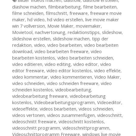
Tags
Bilder Videos machen
,
diashow
,
diashow erstellen
,
diashow machen
,
filmbearbeitung
,
filme bearbeiten
,
filme schneiden
,
filmschnitt
,
freeware
,
freeware movie
maker
,
hd video
,
hd video erstellen
,
live movie maker
win 7 vollversion
,
Movie Maker
,
moviemaker
,
Movietool
,
nachvertonung
,
redaktionstipps
,
slideshow
,
slideshow erstellen
,
slideshow machen
,
tipp der
redaktion
,
video
,
video bearbeiten
,
video bearbeiten
download
,
video bearbeiten freeware
,
video
bearbeiten kostenlos
,
video bearbeiten schneiden
,
video editieren
,
video editing
,
video editor
,
video
editor freeware
,
video editor kostenlos
,
video effekte
,
video kommentar
,
video kommentieren
,
Video Maker
,
video schneiden
,
video schneiden freeware
,
video
schneiden kostenlos
,
videobearbeitung
,
videobearbeitung freeware
,
videobearbeitung
kostenlos
,
Videobearbeitungsprogramm
,
Videoeditor
,
videoeffekte
,
videos bearbeiten
,
videos schneiden
,
videos vertonen
,
videos zusammenfügen
,
videoschnitt
,
videoschnitt freeware
,
videoschnitt kostenlos
,
videoschnitt programm
,
videoschnittprogramm
,
Videoschnittprogramm Freeware
,
windows live movie