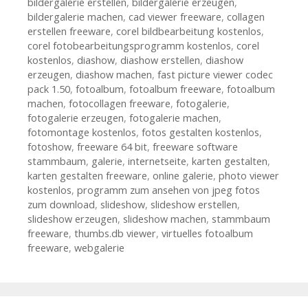
bildergalerie erstellen
,
bildergalerie erzeugen
,
bildergalerie machen
,
cad viewer freeware
,
collagen
erstellen freeware
,
corel bildbearbeitung kostenlos
,
corel fotobearbeitungsprogramm kostenlos
,
corel
kostenlos
,
diashow
,
diashow erstellen
,
diashow
erzeugen
,
diashow machen
,
fast picture viewer codec
pack 1.50
,
fotoalbum
,
fotoalbum freeware
,
fotoalbum
machen
,
fotocollagen freeware
,
fotogalerie
,
fotogalerie erzeugen
,
fotogalerie machen
,
fotomontage kostenlos
,
fotos gestalten kostenlos
,
fotoshow
,
freeware 64 bit
,
freeware software
stammbaum
,
galerie
,
internetseite
,
karten gestalten
,
karten gestalten freeware
,
online galerie
,
photo viewer
kostenlos
,
programm zum ansehen von jpeg fotos
zum download
,
slideshow
,
slideshow erstellen
,
slideshow erzeugen
,
slideshow machen
,
stammbaum
freeware
,
thumbs.db viewer
,
virtuelles fotoalbum
freeware
,
webgalerie