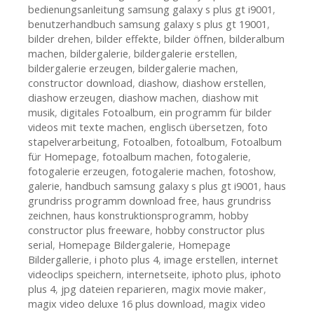
bedienungsanleitung samsung galaxy s plus gt i9001
,
benutzerhandbuch samsung galaxy s plus gt 19001
,
bilder drehen
,
bilder effekte
,
bilder öffnen
,
bilderalbum
machen
,
bildergalerie
,
bildergalerie erstellen
,
bildergalerie erzeugen
,
bildergalerie machen
,
constructor download
,
diashow
,
diashow erstellen
,
diashow erzeugen
,
diashow machen
,
diashow mit
musik
,
digitales Fotoalbum
,
ein programm für bilder
videos mit texte machen
,
englisch übersetzen
,
foto
stapelverarbeitung
,
Fotoalben
,
fotoalbum
,
Fotoalbum
für Homepage
,
fotoalbum machen
,
fotogalerie
,
fotogalerie erzeugen
,
fotogalerie machen
,
fotoshow
,
galerie
,
handbuch samsung galaxy s plus gt i9001
,
haus
grundriss programm download free
,
haus grundriss
zeichnen
,
haus konstruktionsprogramm
,
hobby
constructor plus freeware
,
hobby constructor plus
serial
,
Homepage Bildergalerie
,
Homepage
Bildergallerie
,
i photo plus 4
,
image erstellen
,
internet
videoclips speichern
,
internetseite
,
iphoto plus
,
iphoto
plus 4
,
jpg dateien reparieren
,
magix movie maker
,
magix video deluxe 16 plus download
,
magix video