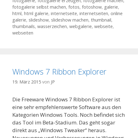
fotogalerie
,
fotogalerie erzeugen
,
fotogalerie machen
,
fotogalerie selbst machen
,
fotos
,
fotoshow
,
galerie
,
html
,
html galerie
,
internetseite
,
internetseiten
,
online
galerie
,
slideshow
,
slideshow machen
,
thumbnail
,
thumbnails
,
wasserzeichen
,
webgalerie
,
webseite
,
webseiten
Windows 7 Ribbon Explorer
19. März 2015
von
JP
Die Freeware Windows 7 Ribbon Explorer ist
eine sehr empfehlenswerte Software aus den
Kategorien Windows Tools. Noch befindet sich
das Tool im Beta-Stadium. Das geht sogar
direkt aus „Windows Tweaker“ heraus.
Neuerungen und Verbesserungen in Windows