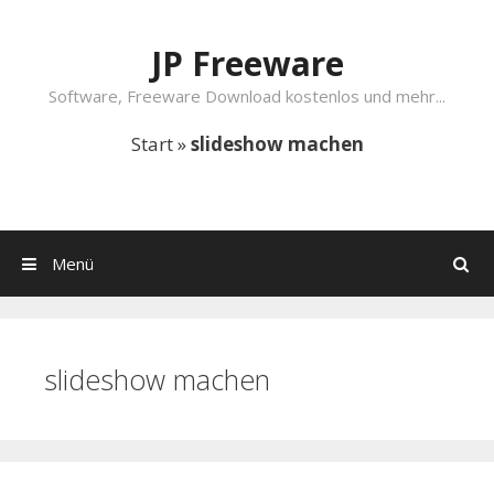
Springe zum Inhalt
JP Freeware
Software, Freeware Download kostenlos und mehr...
Start
»
slideshow machen
Menü
Suchen
slideshow machen