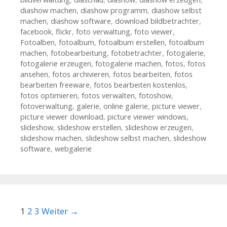
diashow machen
,
diashow programm
,
diashow selbst
machen
,
diashow software
,
download bildbetrachter
,
facebook
,
flickr
,
foto verwaltung
,
foto viewer
,
Fotoalben
,
fotoalbum
,
fotoalbum erstellen
,
fotoalbum
machen
,
fotobearbeitung
,
fotobetrachter
,
fotogalerie
,
fotogalerie erzeugen
,
fotogalerie machen
,
fotos
,
fotos
ansehen
,
fotos archivieren
,
fotos bearbeiten
,
fotos
bearbeiten freeware
,
fotos bearbeiten kostenlos
,
fotos optimieren
,
fotos verwalten
,
fotoshow
,
fotoverwaltung
,
galerie
,
online galerie
,
picture viewer
,
picture viewer download
,
picture viewer windows
,
slideshow
,
slideshow erstellen
,
slideshow erzeugen
,
slideshow machen
,
slideshow selbst machen
,
slideshow
software
,
webgalerie
Beitrags-Navigation
1
2
3
Weiter →