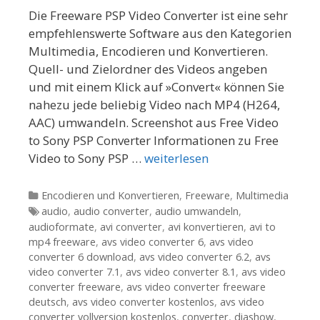
Die Freeware PSP Video Converter ist eine sehr
empfehlenswerte Software aus den Kategorien
Multimedia, Encodieren und Konvertieren.
Quell- und Zielordner des Videos angeben
und mit einem Klick auf »Convert« können Sie
nahezu jede beliebig Video nach MP4 (H264,
AAC) umwandeln. Screenshot aus Free Video
to Sony PSP Converter Informationen zu Free
Video to Sony PSP …
weiterlesen
Kategorien
Encodieren und Konvertieren
,
Freeware
,
Multimedia
Tags
audio
,
audio converter
,
audio umwandeln
,
audioformate
,
avi converter
,
avi konvertieren
,
avi to
mp4 freeware
,
avs video converter 6
,
avs video
converter 6 download
,
avs video converter 6.2
,
avs
video converter 7.1
,
avs video converter 8.1
,
avs video
converter freeware
,
avs video converter freeware
deutsch
,
avs video converter kostenlos
,
avs video
converter vollversion kostenlos
,
converter
,
diashow
,