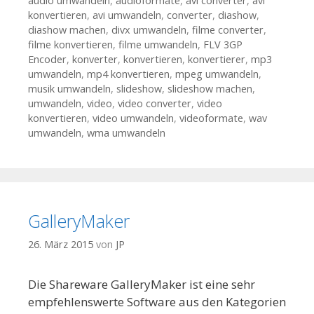
audio umwandeln
,
audioformate
,
avi converter
,
avi
konvertieren
,
avi umwandeln
,
converter
,
diashow
,
diashow machen
,
divx umwandeln
,
filme converter
,
filme konvertieren
,
filme umwandeln
,
FLV 3GP
Encoder
,
konverter
,
konvertieren
,
konvertierer
,
mp3
umwandeln
,
mp4 konvertieren
,
mpeg umwandeln
,
musik umwandeln
,
slideshow
,
slideshow machen
,
umwandeln
,
video
,
video converter
,
video
konvertieren
,
video umwandeln
,
videoformate
,
wav
umwandeln
,
wma umwandeln
GalleryMaker
26. März 2015
von
JP
Die Shareware GalleryMaker ist eine sehr
empfehlenswerte Software aus den Kategorien