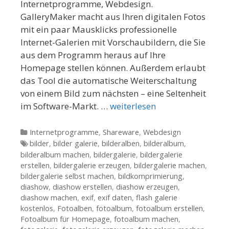
Internetprogramme, Webdesign.
GalleryMaker macht aus Ihren digitalen Fotos
mit ein paar Mausklicks professionelle
Internet-Galerien mit Vorschaubildern, die Sie
aus dem Programm heraus auf Ihre
Homepage stellen können. Außerdem erlaubt
das Tool die automatische Weiterschaltung
von einem Bild zum nächsten – eine Seltenheit
im Software-Markt. …
weiterlesen
Kategorien
Internetprogramme
,
Shareware
,
Webdesign
Tags
bilder
,
bilder galerie
,
bilderalben
,
bilderalbum
,
bilderalbum machen
,
bildergalerie
,
bildergalerie
erstellen
,
bildergalerie erzeugen
,
bildergalerie machen
,
bildergalerie selbst machen
,
bildkomprimierung
,
diashow
,
diashow erstellen
,
diashow erzeugen
,
diashow machen
,
exif
,
exif daten
,
flash galerie
kostenlos
,
Fotoalben
,
fotoalbum
,
fotoalbum erstellen
,
Fotoalbum für Homepage
,
fotoalbum machen
,