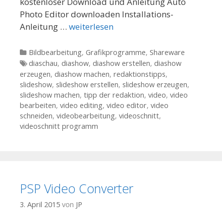
kostenloser Download und Anleitung Auto
Photo Editor downloaden Installations-
Anleitung …
weiterlesen
Kategorien
Bildbearbeitung
,
Grafikprogramme
,
Shareware
Tags
diaschau
,
diashow
,
diashow erstellen
,
diashow
erzeugen
,
diashow machen
,
redaktionstipps
,
slideshow
,
slideshow erstellen
,
slideshow erzeugen
,
slideshow machen
,
tipp der redaktion
,
video
,
video
bearbeiten
,
video editing
,
video editor
,
video
schneiden
,
videobearbeitung
,
videoschnitt
,
videoschnitt programm
PSP Video Converter
3. April 2015
von
JP