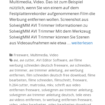
Multimedia, Video. Das ist zum Beispiel
nützlich, wenn Sie von einem auf dem
Festplattenrekorder aufgenommenen Film die
Werbung entfernen wollen. Screenshot aus
SolveigMM AVI Trimmer Informationen zu
SolveigMM AVI Trimmer Mit dem Werkzeug
SolveigMM AVI Trimmer können Sie Szenen
aus Videoaufnahmen wie etwa …
weiterlesen
Kategorien
Freeware
,
Multimedia
,
Video
Tags
avi
,
avi cutter
,
AVI Editor Software
,
avi filme
werbung schneiden deutsch freeware
,
avi schneiden
,
avi trimmer
,
avi trimmer anleitung
,
avi werbung
entfernen
,
film schneiden deutsch free download
,
filme
bearbeiten
,
filme schneiden
,
filmschnitt
,
freeware
,
h.264 cutter
,
matroska
,
mkv
,
schrift aus video
entfernen freeware
,
solveigmm avi trimmer anleitung
,
solveigmm avi trimmer anleitung deutsch
,
teile eines
avi videos entfernen
,
tv werbung entfernen freeware
,
video
,
video bearbeiten
,
video bearbeiten download
,