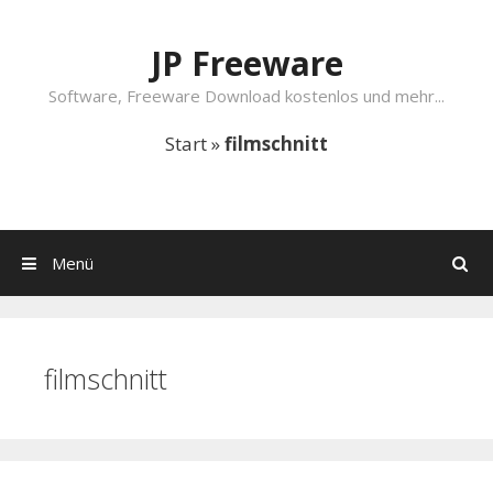
Springe zum Inhalt
JP Freeware
Software, Freeware Download kostenlos und mehr...
Start
»
filmschnitt
Menü
Suchen
filmschnitt