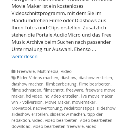
Movie Maker ist ein kostenloses
Videoschnittprogramm, mit dem Sie im
Handumdrehen Filme oder Diashows aus
Ihren Fotos und Clips erstellen. Zusätzlich
stehen die Portale AudioMicro und das Free
Music Archive beim Suchen nach passender
Untermalung zur Auswahl. Ebenso …
weiterlesen
Kategorien
Freeware
,
Multimedia
,
Video
Tags
Bilder Videos machen
,
diashow
,
diashow erstellen
,
diashow machen
,
filmbearbeitung
,
filme bearbeiten
,
filme schneiden
,
filmschnitt
,
freeware
,
freeware movie
maker
,
hd video
,
hd video erstellen
,
live movie maker
win 7 vollversion
,
Movie Maker
,
moviemaker
,
Movietool
,
nachvertonung
,
redaktionstipps
,
slideshow
,
slideshow erstellen
,
slideshow machen
,
tipp der
redaktion
,
video
,
video bearbeiten
,
video bearbeiten
download
,
video bearbeiten freeware
,
video