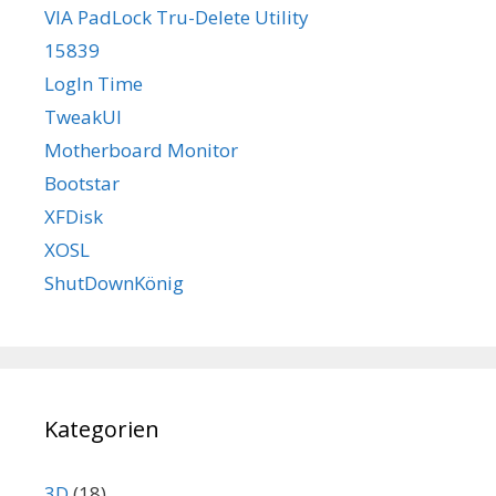
VIA PadLock Tru-Delete Utility
15839
LogIn Time
TweakUI
Motherboard Monitor
Bootstar
XFDisk
XOSL
ShutDownKönig
Kategorien
3D
(18)