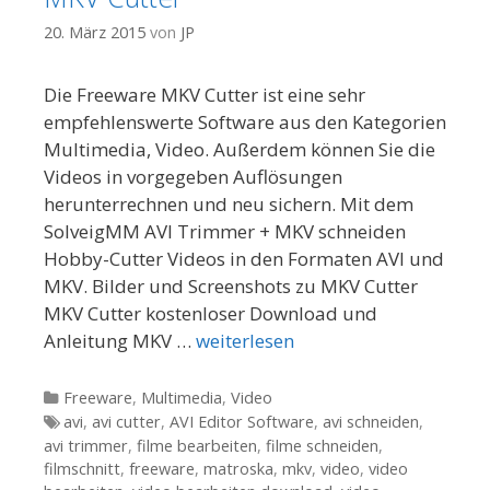
20. März 2015
von
JP
Die Freeware MKV Cutter ist eine sehr
empfehlenswerte Software aus den Kategorien
Multimedia, Video. Außerdem können Sie die
Videos in vorgegeben Auflösungen
herunterrechnen und neu sichern. Mit dem
SolveigMM AVI Trimmer + MKV schneiden
Hobby-Cutter Videos in den Formaten AVI und
MKV. Bilder und Screenshots zu MKV Cutter
MKV Cutter kostenloser Download und
Anleitung MKV …
weiterlesen
Kategorien
Freeware
,
Multimedia
,
Video
Tags
avi
,
avi cutter
,
AVI Editor Software
,
avi schneiden
,
avi trimmer
,
filme bearbeiten
,
filme schneiden
,
filmschnitt
,
freeware
,
matroska
,
mkv
,
video
,
video