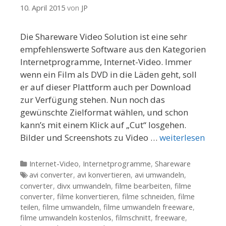
10. April 2015
von
JP
Die Shareware Video Solution ist eine sehr
empfehlenswerte Software aus den Kategorien
Internetprogramme, Internet-Video. Immer
wenn ein Film als DVD in die Läden geht, soll
er auf dieser Plattform auch per Download
zur Verfügung stehen. Nun noch das
gewünschte Zielformat wählen, und schon
kann’s mit einem Klick auf „Cut“ losgehen.
Bilder und Screenshots zu Video …
weiterlesen
Kategorien
Internet-Video
,
Internetprogramme
,
Shareware
Tags
avi converter
,
avi konvertieren
,
avi umwandeln
,
converter
,
divx umwandeln
,
filme bearbeiten
,
filme
converter
,
filme konvertieren
,
filme schneiden
,
filme
teilen
,
filme umwandeln
,
filme umwandeln freeware
,
filme umwandeln kostenlos
,
filmschnitt
,
freeware
,