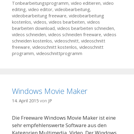
Tonbearbeitungsprogramm
,
video editieren
,
video
editing
,
video editor
,
videobearbeitung
,
videobearbeitung freeware
,
videobearbeitung
kostenlos
,
videos
,
videos bearbeiten
,
videos
bearbeiten download
,
videos bearbeiten schneiden
,
videos schneiden
,
videos schneiden freeware
,
videos
schneiden kostenlos
,
videoschnitt
,
videoschnitt
freeware
,
videoschnitt kostenlos
,
videoschnitt
programm
,
videoschnittprogramm
Windows Movie Maker
14. April 2015
von
JP
Die Freeware Windows Movie Maker ist eine
sehr empfehlenswerte Software aus den
Kategorien Multimedia, Video. Der Windows