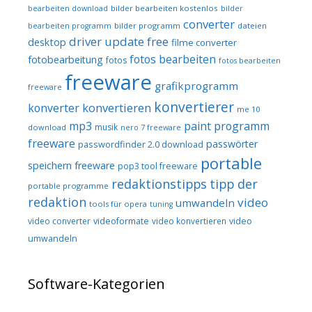
bilder bearbeiten kostenlos
bearbeiten download
bilder
converter
bilder programm
dateien
bearbeiten programm
driver update free
desktop
filme converter
fotos bearbeiten
fotobearbeitung
fotos
fotos bearbeiten
freeware
grafikprogramm
freeware
konvertierer
konvertieren
konverter
me 10
mp3
paint programm
musik
download
nero 7 freeware
freeware
passwörter
passwordfinder 2.0 download
portable
speichern freeware
pop3 tool freeware
redaktionstipps
tipp der
portable programme
redaktion
video
umwandeln
tools für opera
tuning
video converter
videoformate
video konvertieren
video
umwandeln
Software-Kategorien