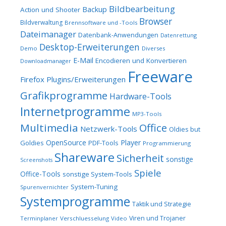
Bildbearbeitung
Backup
Action und Shooter
Browser
Bildverwaltung
Brennsoftware und -Tools
Dateimanager
Datenbank-Anwendungen
Datenrettung
Desktop-Erweiterungen
Demo
Diverses
E-Mail
Encodieren und Konvertieren
Downloadmanager
Freeware
Firefox Plugins/Erweiterungen
Grafikprogramme
Hardware-Tools
Internetprogramme
MP3-Tools
Multimedia
Office
Netzwerk-Tools
Oldies but
OpenSource
Player
Goldies
PDF-Tools
Programmierung
Shareware
Sicherheit
sonstige
Screenshots
Spiele
Office-Tools
sonstige System-Tools
System-Tuning
Spurenvernichter
Systemprogramme
Taktik und Strategie
Viren und Trojaner
Terminplaner
Verschluesselung
Video