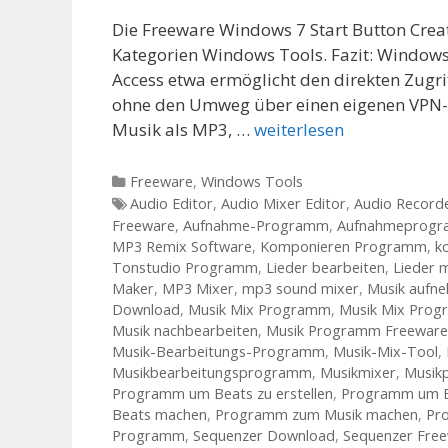
Die Freeware Windows 7 Start Button Creat
Kategorien Windows Tools. Fazit: Windows 8
Access etwa ermöglicht den direkten Zug
ohne den Umweg über einen eigenen VPN-
Musik als MP3, …
weiterlesen
Kategorien
Freeware
,
Windows Tools
Tags
Audio Editor
,
Audio Mixer Editor
,
Audio Record
Freeware
,
Aufnahme-Programm
,
Aufnahmeprog
MP3 Remix Software
,
Komponieren Programm
,
k
Tonstudio Programm
,
Lieder bearbeiten
,
Lieder 
Maker
,
MP3 Mixer
,
mp3 sound mixer
,
Musik aufn
Download
,
Musik Mix Programm
,
Musik Mix Prog
Musik nachbearbeiten
,
Musik Programm Freeware
Musik-Bearbeitungs-Programm
,
Musik-Mix-Tool
,
Musikbearbeitungsprogramm
,
Musikmixer
,
Musik
Programm um Beats zu erstellen
,
Programm um B
Beats machen
,
Programm zum Musik machen
,
Pr
Programm
,
Sequenzer Download
,
Sequenzer Fre