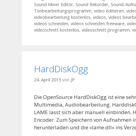
Sound Mixer Editor
,
Sound Rekorder
,
Sound-Aufn
Tonbearbeitungsprogramm
,
video editieren
,
vide
videobearbeitung kostenlos
,
videos
,
videos bearb
videos schneiden
,
videos schneiden freeware
,
vide
videoschnitt kostenlos
,
videoschnitt programm
,
v
HardDiskOgg
24. April 2015
von
JP
Die OpenSource HardDiskOgg ist eine seh
Multimedia, Audiobearbeitung. Harddisk
LAME lässt sich aber manuell einbinden.
Encoder. Zum Speichern von Aufnahmen i
herunterladen und die »lame.dll« ins Ver