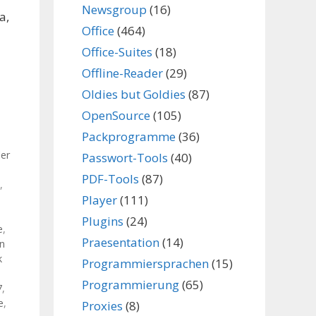
Newsgroup
(16)
a,
Office
(464)
Office-Suites
(18)
Offline-Reader
(29)
Oldies but Goldies
(87)
OpenSource
(105)
Packprogramme
(36)
der
Passwort-Tools
(40)
PDF-Tools
(87)
,
Player
(111)
Plugins
(24)
e
,
Praesentation
(14)
n
k
Programmiersprachen
(15)
Programmierung
(65)
7
,
e
,
Proxies
(8)