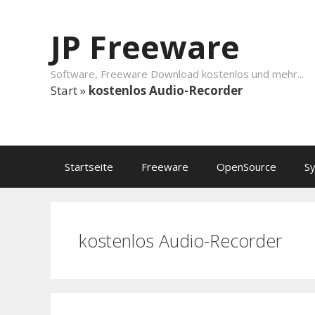
Springe zum Inhalt
JP Freeware
Software, Freeware Download kostenlos und mehr...
Start
»
kostenlos Audio-Recorder
Startseite
Freeware
OpenSource
S
kostenlos Audio-Recorder