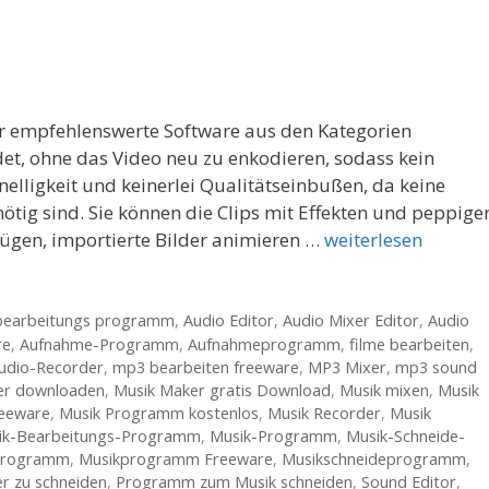
ehr empfehlenswerte Software aus den Kategorien
t, ohne das Video neu zu enkodieren, sodass kein
hnelligkeit und keinerlei Qualitätseinbußen, da keine
ig sind. Sie können die Clips mit Effekten und peppige
ügen, importierte Bilder animieren …
weiterlesen
bearbeitungs programm
,
Audio Editor
,
Audio Mixer Editor
,
Audio
re
,
Aufnahme-Programm
,
Aufnahmeprogramm
,
filme bearbeiten
,
Audio-Recorder
,
mp3 bearbeiten freeware
,
MP3 Mixer
,
mp3 sound
er downloaden
,
Musik Maker gratis Download
,
Musik mixen
,
Musik
eeware
,
Musik Programm kostenlos
,
Musik Recorder
,
Musik
ik-Bearbeitungs-Programm
,
Musik-Programm
,
Musik-Schneide-
programm
,
Musikprogramm Freeware
,
Musikschneideprogramm
,
r zu schneiden
,
Programm zum Musik schneiden
,
Sound Editor
,