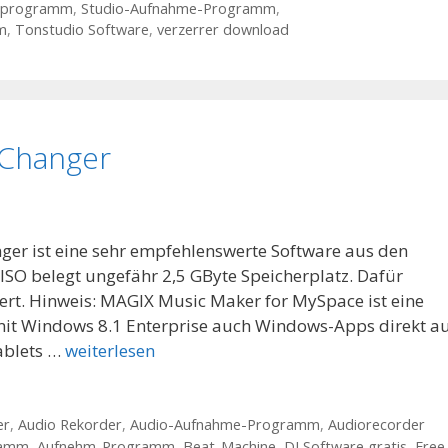
dprogramm
,
Studio-Aufnahme-Programm
,
m
,
Tonstudio Software
,
verzerrer download
 Changer
ger ist eine sehr empfehlenswerte Software aus den
SO belegt ungefähr 2,5 GByte Speicherplatz. Dafür
iert. Hinweis: MAGIX Music Maker for MySpace ist eine
 mit Windows 8.1 Enterprise auch Windows-Apps direkt a
ablets …
weiterlesen
er
,
Audio Rekorder
,
Audio-Aufnahme-Programm
,
Audiorecorder
ramm
,
Aufnehm-Programm
,
Beat-Machine
,
DJ Software gratis
,
Free