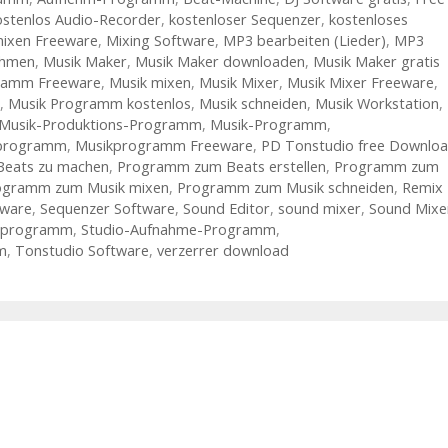
ostenlos Audio-Recorder
,
kostenloser Sequenzer
,
kostenloses
mixen Freeware
,
Mixing Software
,
MP3 bearbeiten (Lieder)
,
MP3
ehmen
,
Musik Maker
,
Musik Maker downloaden
,
Musik Maker gratis
ramm Freeware
,
Musik mixen
,
Musik Mixer
,
Musik Mixer Freeware
,
,
Musik Programm kostenlos
,
Musik schneiden
,
Musik Workstation
,
Musik-Produktions-Programm
,
Musik-Programm
,
programm
,
Musikprogramm Freeware
,
PD Tonstudio free Downlo
eats zu machen
,
Programm zum Beats erstellen
,
Programm zum
ogramm zum Musik mixen
,
Programm zum Musik schneiden
,
Remix
eware
,
Sequenzer Software
,
Sound Editor
,
sound mixer
,
Sound Mixe
dprogramm
,
Studio-Aufnahme-Programm
,
m
,
Tonstudio Software
,
verzerrer download