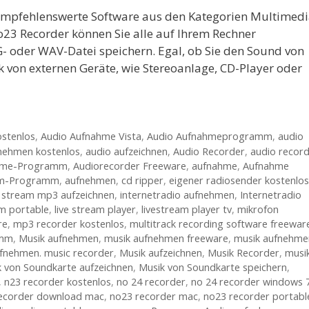
 empfehlenswerte Software aus den Kategorien Multimedi
23 Recorder können Sie alle auf Ihrem Rechner
- oder WAV-Datei speichern. Egal, ob Sie den Sound von
k von externen Geräte, wie Stereoanlage, CD-Player oder
stenlos
,
Audio Aufnahme Vista
,
Audio Aufnahmeprogramm
,
audio
nehmen kostenlos
,
audio aufzeichnen
,
Audio Recorder
,
audio recor
hme-Programm
,
Audiorecorder Freeware
,
aufnahme
,
Aufnahme
m-Programm
,
aufnehmen
,
cd ripper
,
eigener radiosender kostenlos
o stream mp3 aufzeichnen
,
internetradio aufnehmen
,
Internetradio
fm portable
,
live stream player
,
livestream player tv
,
mikrofon
re
,
mp3 recorder kostenlos
,
multitrack recording software freewar
amm
,
Musik aufnehmen
,
musik aufnehmen freeware
,
musik aufnehme
fnehmen. music recorder
,
Musik aufzeichnen
,
Musik Recorder
,
musi
 von Soundkarte aufzeichnen
,
Musik von Soundkarte speichern
,
,
n23 recorder kostenlos
,
no 24 recorder
,
no 24 recorder windows 
ecorder download mac
,
no23 recorder mac
,
no23 recorder portabl