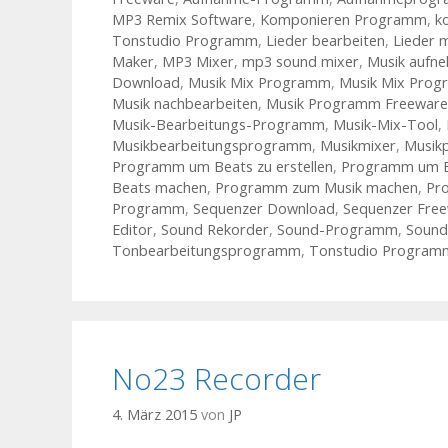
MP3 Remix Software
,
Komponieren Programm
,
k
Tonstudio Programm
,
Lieder bearbeiten
,
Lieder 
Maker
,
MP3 Mixer
,
mp3 sound mixer
,
Musik aufn
Download
,
Musik Mix Programm
,
Musik Mix Prog
Musik nachbearbeiten
,
Musik Programm Freeware
Musik-Bearbeitungs-Programm
,
Musik-Mix-Tool
,
Musikbearbeitungsprogramm
,
Musikmixer
,
Musik
Programm um Beats zu erstellen
,
Programm um B
Beats machen
,
Programm zum Musik machen
,
Pr
Programm
,
Sequenzer Download
,
Sequenzer Fre
Editor
,
Sound Rekorder
,
Sound-Programm
,
Soun
Tonbearbeitungsprogramm
,
Tonstudio Program
No23 Recorder
4. März 2015
von
JP