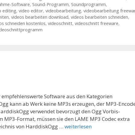
ahme-Software
,
Sound-Programm
,
Soundprogramm
,
o editing
,
video editor
,
videobearbeitung
,
videobearbeitung freewa
eiten
,
videos bearbeiten download
,
videos bearbeiten schneiden
,
os schneiden kostenlos
,
videoschnitt
,
videoschnitt freeware
,
ideoschnittprogramm
r empfehlenswerte Software aus den Kategorien
Ogg kann ab Werk keine MP3s erzeugen, der MP3-Encod
 HarddiskOgg verwendet bevorzugt den Ogg Vorbis-
m MP3-Format, müssen sie den LAME MP3 Codec extra
zeichnis von HarddiskOgg …
weiterlesen