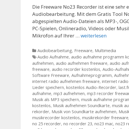
Die Freeware No23 Recorder ist eine sehr
Audiobearbeitung. Mit dem Gratis Tool No
abgespielten Audio-Dateien als MP3-, OGG
PC-Spielen, Onlineradio, Videos oder Musi
Mikrofon auf Ihrer …
weiterlesen
Kategorien
Audiobearbeitung
,
Freeware
,
Multimedia
Tags
Audio Aufnahme
,
audio aufnahme programm ko
aufnehmen
,
audio aufnehmen freeware
,
audio auf
freeware
,
audio recorder kostenlos
,
Audio-Aufna
Software Freeware
,
Aufnahmeprogramm
,
Aufneh
internet radio aufnehmen freeware
,
internet radi
Lieder speichern
,
kostenlos Audio-Recorder
,
last.
aufnahme
,
mp3 aufnehmen
,
mp3 recorder freewa
Musik als MP3 speichern
,
musik aufnahme progr
kostenlos
,
Musik aufnehmen Soundkarte
,
musik au
rekorder
,
Musik von Soundkarte aufnehmen
,
Musik
musikrecorder kostenlos
,
musikrekorder freeware
no 25 recorder
,
no recorder 23
,
no23 mac
,
no23 r