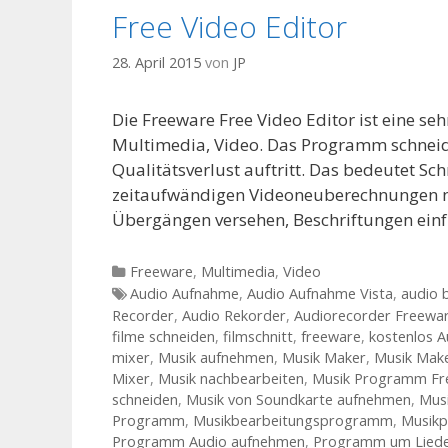
Free Video Editor
28. April 2015
von
JP
Die Freeware Free Video Editor ist eine s
Multimedia, Video. Das Programm schneide
Qualitätsverlust auftritt. Das bedeutet Sc
zeitaufwändigen Videoneuberechnungen nöt
Übergängen versehen, Beschriftungen einf
Kategorien
Freeware
,
Multimedia
,
Video
Tags
Audio Aufnahme
,
Audio Aufnahme Vista
,
audio 
Recorder
,
Audio Rekorder
,
Audiorecorder Freewa
filme schneiden
,
filmschnitt
,
freeware
,
kostenlos 
mixer
,
Musik aufnehmen
,
Musik Maker
,
Musik Mak
Mixer
,
Musik nachbearbeiten
,
Musik Programm Fr
schneiden
,
Musik von Soundkarte aufnehmen
,
Mus
Programm
,
Musikbearbeitungsprogramm
,
Musik
Programm Audio aufnehmen
,
Programm um Liede