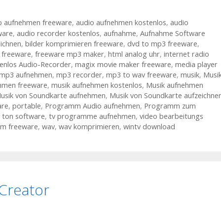
o aufnehmen freeware
,
audio aufnehmen kostenlos
,
audio
ware
,
audio recorder kostenlos
,
aufnahme
,
Aufnahme Software
eichnen
,
bilder komprimieren freeware
,
dvd to mp3 freeware
,
,
freeware
,
freeware mp3 maker
,
html analog uhr
,
internet radio
enlos Audio-Recorder
,
magix movie maker freeware
,
media player
mp3 aufnehmen
,
mp3 recorder
,
mp3 to wav freeware
,
musik
,
Musi
hmen freeware
,
musik aufnehmen kostenlos
,
Musik aufnehmen
usik von Soundkarte aufnehmen
,
Musik von Soundkarte aufzeichne
are
,
portable
,
Programm Audio aufnehmen
,
Programm zum
,
ton software
,
tv programme aufnehmen
,
video bearbeitungs
m freeware
,
wav
,
wav komprimieren
,
wintv download
Creator