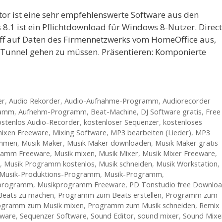
or ist eine sehr empfehlenswerte Software aus den
.1 ist ein Pflichtdownload für Windows 8-Nutzer. Direct
riff auf Daten des Firmennetzwerks vom HomeOffice aus,
Tunnel gehen zu müssen. Präsentieren: Komponierte
er
,
Audio Rekorder
,
Audio-Aufnahme-Programm
,
Audiorecorder
ramm
,
Aufnehm-Programm
,
Beat-Machine
,
DJ Software gratis
,
Free
ostenlos Audio-Recorder
,
kostenloser Sequenzer
,
kostenloses
mixen Freeware
,
Mixing Software
,
MP3 bearbeiten (Lieder)
,
MP3
ehmen
,
Musik Maker
,
Musik Maker downloaden
,
Musik Maker gratis
ramm Freeware
,
Musik mixen
,
Musik Mixer
,
Musik Mixer Freeware
,
,
Musik Programm kostenlos
,
Musik schneiden
,
Musik Workstation
,
Musik-Produktions-Programm
,
Musik-Programm
,
programm
,
Musikprogramm Freeware
,
PD Tonstudio free Downlo
eats zu machen
,
Programm zum Beats erstellen
,
Programm zum
ogramm zum Musik mixen
,
Programm zum Musik schneiden
,
Remix
eware
,
Sequenzer Software
,
Sound Editor
,
sound mixer
,
Sound Mixe