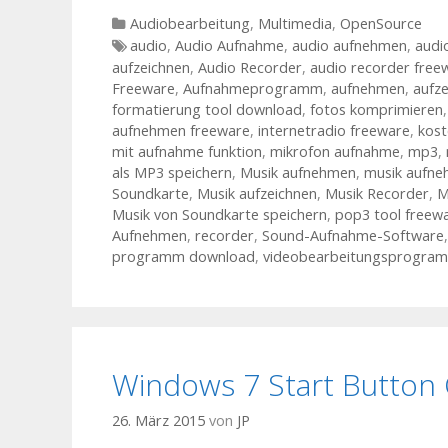
Kategorien
Audiobearbeitung
,
Multimedia
,
OpenSource
Tags
audio
,
Audio Aufnahme
,
audio aufnehmen
,
audi
aufzeichnen
,
Audio Recorder
,
audio recorder free
Freeware
,
Aufnahmeprogramm
,
aufnehmen
,
aufz
formatierung tool download
,
fotos komprimieren
aufnehmen freeware
,
internetradio freeware
,
kost
mit aufnahme funktion
,
mikrofon aufnahme
,
mp3
,
als MP3 speichern
,
Musik aufnehmen
,
musik aufne
Soundkarte
,
Musik aufzeichnen
,
Musik Recorder
,
M
Musik von Soundkarte speichern
,
pop3 tool freew
Aufnehmen
,
recorder
,
Sound-Aufnahme-Software
programm download
,
videobearbeitungsprogram
Windows 7 Start Button 
26. März 2015
von
JP