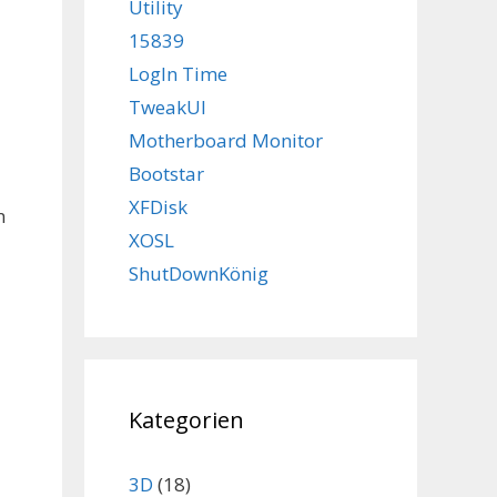
Utility
15839
LogIn Time
TweakUI
Motherboard Monitor
Bootstar
XFDisk
n
XOSL
ShutDownKönig
Kategorien
3D
(18)