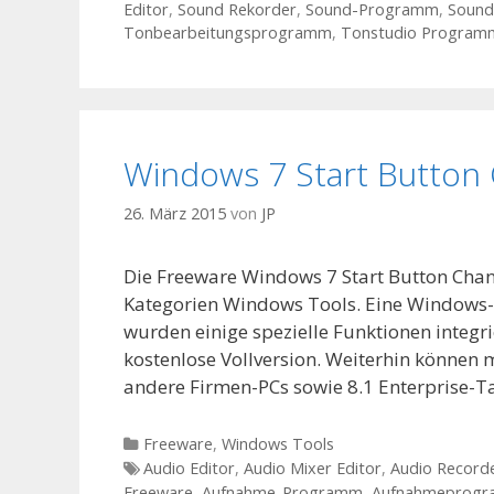
Editor
,
Sound Rekorder
,
Sound-Programm
,
Soun
Tonbearbeitungsprogramm
,
Tonstudio Program
Windows 7 Start Button
26. März 2015
von
JP
Die Freeware Windows 7 Start Button Chan
Kategorien Windows Tools. Eine Windows-I
wurden einige spezielle Funktionen integr
kostenlose Vollversion. Weiterhin können
andere Firmen-PCs sowie 8.1 Enterprise-T
Kategorien
Freeware
,
Windows Tools
Tags
Audio Editor
,
Audio Mixer Editor
,
Audio Record
Freeware
,
Aufnahme-Programm
,
Aufnahmeprog