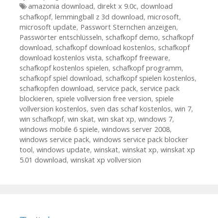
Tags
amazonia download
,
direkt x 9.0c
,
download
schafkopf
,
lemmingball z 3d download
,
microsoft
,
microsoft update
,
Passwort Sternchen anzeigen
,
Passwörter entschlüsseln
,
schafkopf demo
,
schafkopf
download
,
schafkopf download kostenlos
,
schafkopf
download kostenlos vista
,
schafkopf freeware
,
schafkopf kostenlos spielen
,
schafkopf programm
,
schafkopf spiel download
,
schafkopf spielen kostenlos
,
schafkopfen download
,
service pack
,
service pack
blockieren
,
spiele vollversion free version
,
spiele
vollversion kostenlos
,
sven das schaf kostenlos
,
win 7
,
win schafkopf
,
win skat
,
win skat xp
,
windows 7
,
windows mobile 6 spiele
,
windows server 2008
,
windows service pack
,
windows service pack blocker
tool
,
windows update
,
winskat
,
winskat xp
,
winskat xp
5.01 download
,
winskat xp vollversion