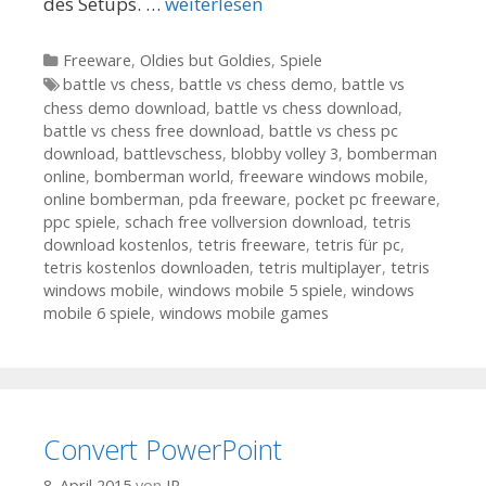
des Setups. …
weiterlesen
Kategorien
Freeware
,
Oldies but Goldies
,
Spiele
Tags
battle vs chess
,
battle vs chess demo
,
battle vs
chess demo download
,
battle vs chess download
,
battle vs chess free download
,
battle vs chess pc
download
,
battlevschess
,
blobby volley 3
,
bomberman
online
,
bomberman world
,
freeware windows mobile
,
online bomberman
,
pda freeware
,
pocket pc freeware
,
ppc spiele
,
schach free vollversion download
,
tetris
download kostenlos
,
tetris freeware
,
tetris für pc
,
tetris kostenlos downloaden
,
tetris multiplayer
,
tetris
windows mobile
,
windows mobile 5 spiele
,
windows
mobile 6 spiele
,
windows mobile games
Convert PowerPoint
8. April 2015
von
JP