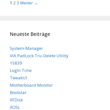
Beitrags-Navigation
1
2
3
Weiter →
Neueste Beiträge
System-Manager
VIA PadLock Tru-Delete Utility
15839
LogIn Time
TweakUI
Motherboard Monitor
Bootstar
XFDisk
XOSL