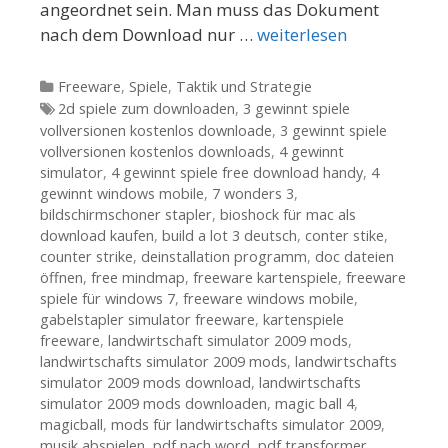
angeordnet sein. Man muss das Dokument
nach dem Download nur …
weiterlesen
Kategorien
Freeware
,
Spiele
,
Taktik und Strategie
Tags
2d spiele zum downloaden
,
3 gewinnt spiele
vollversionen kostenlos downloade
,
3 gewinnt spiele
vollversionen kostenlos downloads
,
4 gewinnt
simulator
,
4 gewinnt spiele free download handy
,
4
gewinnt windows mobile
,
7 wonders 3
,
bildschirmschoner stapler
,
bioshock für mac als
download kaufen
,
build a lot 3 deutsch
,
conter stike
,
counter strike
,
deinstallation programm
,
doc dateien
öffnen
,
free mindmap
,
freeware kartenspiele
,
freeware
spiele für windows 7
,
freeware windows mobile
,
gabelstapler simulator freeware
,
kartenspiele
freeware
,
landwirtschaft simulator 2009 mods
,
landwirtschafts simulator 2009 mods
,
landwirtschafts
simulator 2009 mods download
,
landwirtschafts
simulator 2009 mods downloaden
,
magic ball 4
,
magicball
,
mods für landwirtschafts simulator 2009
,
musik abspielen
,
pdf nach word
,
pdf transformer