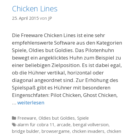
Chicken Lines
25. April 2015
von
JP
Die Freeware Chicken Lines ist eine sehr
empfehlenswerte Software aus den Kategorien
Spiele, Oldies but Goldies. Das Pilotenhuhn
bewegt ein angeklicktes Huhn zum Beispiel zu
einer beliebigen Zielposition. Es ist dabei egal,
ob die Hühner vertikal, horizontal oder
diagonal angeordnet sind. Zur Erhöhung des
Spielspaß gibt es Hühner mit besonderen
Eingenschfaten: Pilot Chicken, Ghost Chicken,
…
weiterlesen
Kategorien
Freeware
,
Oldies but Goldies
,
Spiele
Tags
alarm für cobra 11
,
arcade
,
bengal vollversion
,
bridge bulder
,
browsergame
,
chicken invaders
,
chicken