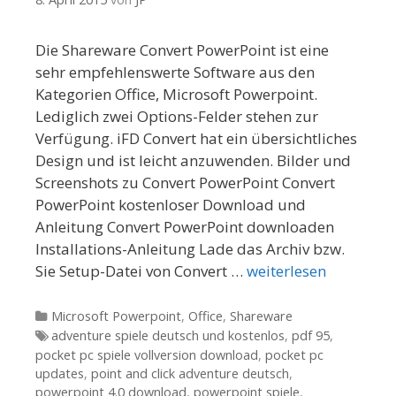
Die Shareware Convert PowerPoint ist eine
sehr empfehlenswerte Software aus den
Kategorien Office, Microsoft Powerpoint.
Lediglich zwei Options-Felder stehen zur
Verfügung. iFD Convert hat ein übersichtliches
Design und ist leicht anzuwenden. Bilder und
Screenshots zu Convert PowerPoint Convert
PowerPoint kostenloser Download und
Anleitung Convert PowerPoint downloaden
Installations-Anleitung Lade das Archiv bzw.
Sie Setup-Datei von Convert …
weiterlesen
Kategorien
Microsoft Powerpoint
,
Office
,
Shareware
Tags
adventure spiele deutsch und kostenlos
,
pdf 95
,
pocket pc spiele vollversion download
,
pocket pc
updates
,
point and click adventure deutsch
,
powerpoint 4.0 download
,
powerpoint spiele
,