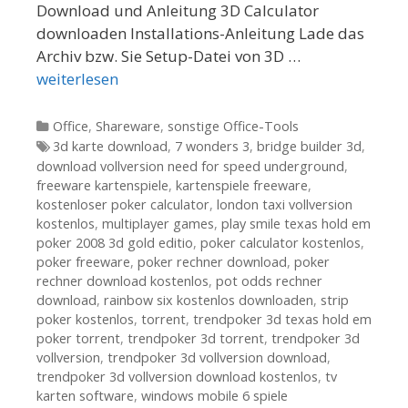
Download und Anleitung 3D Calculator
downloaden Installations-Anleitung Lade das
Archiv bzw. Sie Setup-Datei von 3D …
weiterlesen
Kategorien
Office
,
Shareware
,
sonstige Office-Tools
Tags
3d karte download
,
7 wonders 3
,
bridge builder 3d
,
download vollversion need for speed underground
,
freeware kartenspiele
,
kartenspiele freeware
,
kostenloser poker calculator
,
london taxi vollversion
kostenlos
,
multiplayer games
,
play smile texas hold em
poker 2008 3d gold editio
,
poker calculator kostenlos
,
poker freeware
,
poker rechner download
,
poker
rechner download kostenlos
,
pot odds rechner
download
,
rainbow six kostenlos downloaden
,
strip
poker kostenlos
,
torrent
,
trendpoker 3d texas hold em
poker torrent
,
trendpoker 3d torrent
,
trendpoker 3d
vollversion
,
trendpoker 3d vollversion download
,
trendpoker 3d vollversion download kostenlos
,
tv
karten software
,
windows mobile 6 spiele