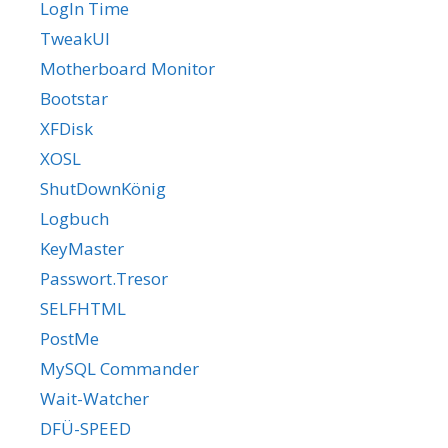
LogIn Time
TweakUI
Motherboard Monitor
Bootstar
XFDisk
XOSL
ShutDownKönig
Logbuch
KeyMaster
Passwort.Tresor
SELFHTML
PostMe
MySQL Commander
Wait-Watcher
DFÜ-SPEED