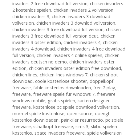
invaders 2 free download full version
,
chicken invaders
2 kostenlos spielen
,
chicken invaders 2 vollversion
,
chicken invaders 3
,
chicken invaders 3 download
vollversion
,
chicken invaders 3 downlod vollversion
,
chicken invaders 3 free download full version
,
chicken
invaders 3 free download full version deut
,
chicken
invaders 3 oster edition
,
chicken invaders 4
,
chicken
invaders 4 download
,
chicken invaders 4 free download
full version
,
chicken invaders 4 online spielen
,
chicken
invaders deutsch no demo
,
chicken invaders oster
edition
,
chicken invaders oster edition free download
,
chicken lines
,
chicken lines windows 7
,
chicken shoot
download
,
coole kostenlose shooter
,
doppelkopf
freeware
,
fable kostenlos downloaden
,
free 2 play
,
freeware
,
freeware spiele für windows 7
,
freeware
windows mobile
,
gratis spielen
,
karten designer
freeware
,
kostenlose pc spiele download vollversion
,
murmel spiele kostenlose
,
open source
,
opengl
kostenlos downloaden
,
painkiller resurrectio
,
pc spiele
freeware
,
schafkopf freeware
,
sims 3
,
skibo spielen
kostenlos
,
space invaders freeware
,
spiele vollversion