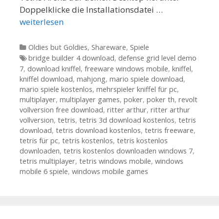
Doppelklicke die Installationsdatei …
weiterlesen
Kategorien
Oldies but Goldies
,
Shareware
,
Spiele
Tags
bridge builder 4 download
,
defense grid level demo
7
,
download kniffel
,
freeware windows mobile
,
kniffel
,
kniffel download
,
mahjong
,
mario spiele download
,
mario spiele kostenlos
,
mehrspieler kniffel für pc
,
multiplayer
,
multiplayer games
,
poker
,
poker th
,
revolt
vollversion free download
,
ritter arthur
,
ritter arthur
vollversion
,
tetris
,
tetris 3d download kostenlos
,
tetris
download
,
tetris download kostenlos
,
tetris freeware
,
tetris für pc
,
tetris kostenlos
,
tetris kostenlos
downloaden
,
tetris kostenlos downloaden windows 7
,
tetris multiplayer
,
tetris windows mobile
,
windows
mobile 6 spiele
,
windows mobile games