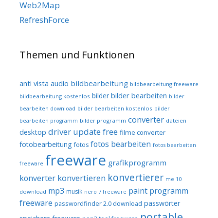
Web2Map
RefreshForce
Themen und Funktionen
audio
bildbearbeitung
anti vista
bildbearbeitung freeware
bilder bearbeiten
bilder
bildbearbeitung kostenlos
bilder
bilder bearbeiten kostenlos
bearbeiten download
bilder
converter
bilder programm
dateien
bearbeiten programm
driver update free
desktop
filme converter
fotos bearbeiten
fotobearbeitung
fotos
fotos bearbeiten
freeware
grafikprogramm
freeware
konvertierer
konvertieren
konverter
me 10
mp3
paint programm
musik
download
nero 7 freeware
freeware
passwörter
passwordfinder 2.0 download
portable