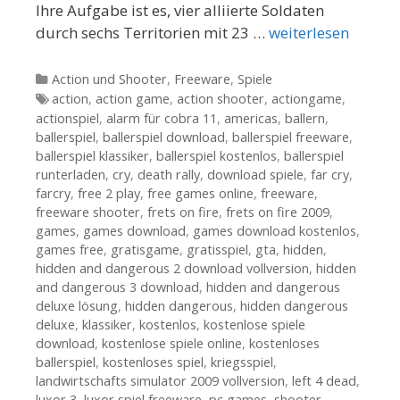
Ihre Aufgabe ist es, vier alliierte Soldaten
durch sechs Territorien mit 23 …
weiterlesen
Kategorien
Action und Shooter
,
Freeware
,
Spiele
Tags
action
,
action game
,
action shooter
,
actiongame
,
actionspiel
,
alarm für cobra 11
,
americas
,
ballern
,
ballerspiel
,
ballerspiel download
,
ballerspiel freeware
,
ballerspiel klassiker
,
ballerspiel kostenlos
,
ballerspiel
runterladen
,
cry
,
death rally
,
download spiele
,
far cry
,
farcry
,
free 2 play
,
free games online
,
freeware
,
freeware shooter
,
frets on fire
,
frets on fire 2009
,
games
,
games download
,
games download kostenlos
,
games free
,
gratisgame
,
gratisspiel
,
gta
,
hidden
,
hidden and dangerous 2 download vollversion
,
hidden
and dangerous 3 download
,
hidden and dangerous
deluxe lösung
,
hidden dangerous
,
hidden dangerous
deluxe
,
klassiker
,
kostenlos
,
kostenlose spiele
download
,
kostenlose spiele online
,
kostenloses
ballerspiel
,
kostenloses spiel
,
kriegsspiel
,
landwirtschafts simulator 2009 vollversion
,
left 4 dead
,
luxor 3
,
luxor spiel freeware
,
pc games
,
shooter
,