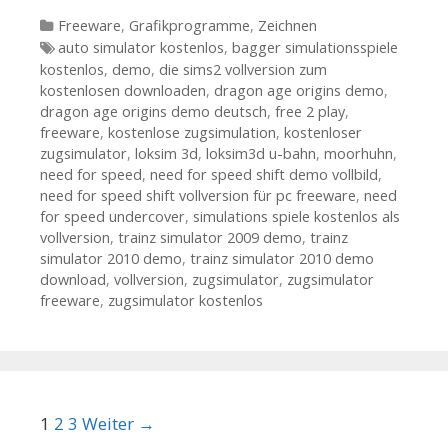
Kategorien
Freeware
,
Grafikprogramme
,
Zeichnen
Tags
auto simulator kostenlos
,
bagger simulationsspiele
kostenlos
,
demo
,
die sims2 vollversion zum
kostenlosen downloaden
,
dragon age origins demo
,
dragon age origins demo deutsch
,
free 2 play
,
freeware
,
kostenlose zugsimulation
,
kostenloser
zugsimulator
,
loksim 3d
,
loksim3d u-bahn
,
moorhuhn
,
need for speed
,
need for speed shift demo vollbild
,
need for speed shift vollversion für pc freeware
,
need
for speed undercover
,
simulations spiele kostenlos als
vollversion
,
trainz simulator 2009 demo
,
trainz
simulator 2010 demo
,
trainz simulator 2010 demo
download
,
vollversion
,
zugsimulator
,
zugsimulator
freeware
,
zugsimulator kostenlos
Beitrags-Navigation
1
2
3
Weiter →