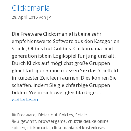
Clickomania!
28. April 2015
von
JP
Die Freeware Clickomania! ist eine sehr
empfehlenswerte Software aus den Kategorien
Spiele, Oldies but Goldies. Clickomania next
generation ist ein Logikspiel für jung und alt.
Durch Klicks auf möglichst große Gruppen
gleichfarbiger Steine müssen Sie das Spielfeld
in kürzester Zeit leer räumen. Dies können Sie
schaffen, indem Sie gleichfarbige Gruppen
bilden. Wenn sich zwei gleichfarbige …
weiterlesen
Kategorien
Freeware
,
Oldies but Goldies
,
Spiele
Tags
3 gewinnt
,
browsergame
,
chuzzle deluxe online
spielen
,
clickomania
,
clickomania 4.4 kostenloses