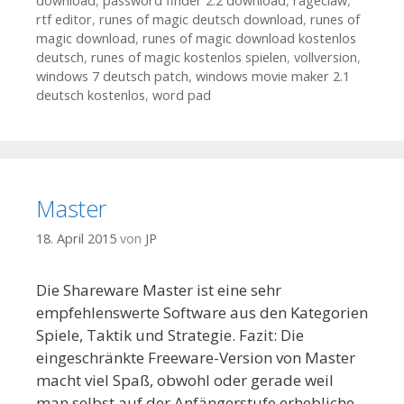
download
,
password finder 2.2 download
,
rageclaw
,
rtf editor
,
runes of magic deutsch download
,
runes of
magic download
,
runes of magic download kostenlos
deutsch
,
runes of magic kostenlos spielen
,
vollversion
,
windows 7 deutsch patch
,
windows movie maker 2.1
deutsch kostenlos
,
word pad
Master
18. April 2015
von
JP
Die Shareware Master ist eine sehr
empfehlenswerte Software aus den Kategorien
Spiele, Taktik und Strategie. Fazit: Die
eingeschränkte Freeware-Version von Master
macht viel Spaß, obwohl oder gerade weil
man selbst auf der Anfängerstufe erhebliche