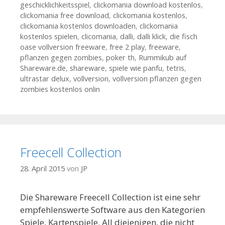
geschicklichkeitsspiel
,
clickomania download kostenlos
,
clickomania free download
,
clickomania kostenlos
,
clickomania kostenlos downloaden
,
clickomania
kostenlos spielen
,
clicomania
,
dalli
,
dalli klick
,
die fisch
oase vollversion freeware
,
free 2 play
,
freeware
,
pflanzen gegen zombies
,
poker th
,
Rummikub auf
Shareware.de
,
shareware
,
spiele wie panfu
,
tetris
,
ultrastar delux
,
vollversion
,
vollversion pflanzen gegen
zombies kostenlos onlin
Freecell Collection
28. April 2015
von
JP
Die Shareware Freecell Collection ist eine sehr
empfehlenswerte Software aus den Kategorien
Spiele, Kartenspiele. All diejenigen, die nicht