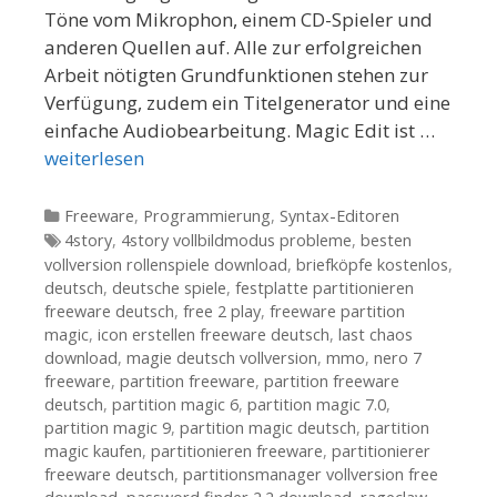
Töne vom Mikrophon, einem CD-Spieler und
anderen Quellen auf. Alle zur erfolgreichen
Arbeit nötigten Grundfunktionen stehen zur
Verfügung, zudem ein Titelgenerator und eine
einfache Audiobearbeitung. Magic Edit ist …
weiterlesen
Kategorien
Freeware
,
Programmierung
,
Syntax-Editoren
Tags
4story
,
4story vollbildmodus probleme
,
besten
vollversion rollenspiele download
,
briefköpfe kostenlos
,
deutsch
,
deutsche spiele
,
festplatte partitionieren
freeware deutsch
,
free 2 play
,
freeware partition
magic
,
icon erstellen freeware deutsch
,
last chaos
download
,
magie deutsch vollversion
,
mmo
,
nero 7
freeware
,
partition freeware
,
partition freeware
deutsch
,
partition magic 6
,
partition magic 7.0
,
partition magic 9
,
partition magic deutsch
,
partition
magic kaufen
,
partitionieren freeware
,
partitionierer
freeware deutsch
,
partitionsmanager vollversion free