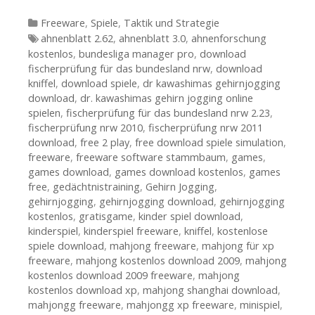
Kategorien
Freeware
,
Spiele
,
Taktik und Strategie
Tags
ahnenblatt 2.62
,
ahnenblatt 3.0
,
ahnenforschung
kostenlos
,
bundesliga manager pro
,
download
fischerprüfung für das bundesland nrw
,
download
kniffel
,
download spiele
,
dr kawashimas gehirnjogging
download
,
dr. kawashimas gehirn jogging online
spielen
,
fischerprüfung für das bundesland nrw 2.23
,
fischerprüfung nrw 2010
,
fischerprüfung nrw 2011
download
,
free 2 play
,
free download spiele simulation
,
freeware
,
freeware software stammbaum
,
games
,
games download
,
games download kostenlos
,
games
free
,
gedächtnistraining
,
Gehirn Jogging
,
gehirnjogging
,
gehirnjogging download
,
gehirnjogging
kostenlos
,
gratisgame
,
kinder spiel download
,
kinderspiel
,
kinderspiel freeware
,
kniffel
,
kostenlose
spiele download
,
mahjong freeware
,
mahjong für xp
freeware
,
mahjong kostenlos download 2009
,
mahjong
kostenlos download 2009 freeware
,
mahjong
kostenlos download xp
,
mahjong shanghai download
,
mahjongg freeware
,
mahjongg xp freeware
,
minispiel
,