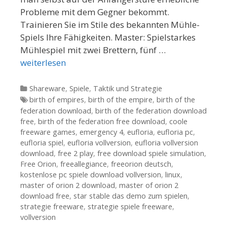
Probleme mit dem Gegner bekommt.
Trainieren Sie im Stile des bekannten Mühle-
Spiels Ihre Fähigkeiten. Master: Spielstarkes
Mühlespiel mit zwei Brettern, fünf …
weiterlesen
Kategorien
Shareware
,
Spiele
,
Taktik und Strategie
Tags
birth of empires
,
birth of the empire
,
birth of the
federation download
,
birth of the federation download
free
,
birth of the federation free download
,
coole
freeware games
,
emergency 4
,
eufloria
,
eufloria pc
,
eufloria spiel
,
eufloria vollversion
,
eufloria vollversion
download
,
free 2 play
,
free download spiele simulation
,
Free Orion
,
freeallegiance
,
freeorion deutsch
,
kostenlose pc spiele download vollversion
,
linux
,
master of orion 2 download
,
master of orion 2
download free
,
star stable das demo zum spielen
,
strategie freeware
,
strategie spiele freeware
,
vollversion