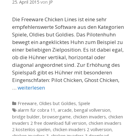
25. April 2015
von
JP
Die Freeware Chicken Lines ist eine sehr
empfehlenswerte Software aus den Kategorien
Spiele, Oldies but Goldies. Das Pilotenhuhn
bewegt ein angeklicktes Huhn zum Beispiel zu
einer beliebigen Zielposition. Es ist dabei egal,
ob die Hühner vertikal, horizontal oder
diagonal angeordnet sind. Zur Erhöhung des
Spielspaß gibt es Hühner mit besonderen
Eingenschfaten: Pilot Chicken, Ghost Chicken,
…
weiterlesen
Kategorien
Freeware
,
Oldies but Goldies
,
Spiele
Tags
alarm für cobra 11
,
arcade
,
bengal vollversion
,
bridge bulder
,
browsergame
,
chicken invaders
,
chicken
invaders 2 free download full version
,
chicken invaders
2 kostenlos spielen
,
chicken invaders 2 vollversion
,
chicken invaders 3
,
chicken invaders 3 download