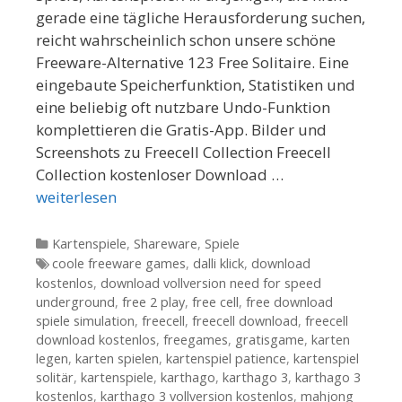
gerade eine tägliche Herausforderung suchen,
reicht wahrscheinlich schon unsere schöne
Freeware-Alternative 123 Free Solitaire. Eine
eingebaute Speicherfunktion, Statistiken und
eine beliebig oft nutzbare Undo-Funktion
komplettieren die Gratis-App. Bilder und
Screenshots zu Freecell Collection Freecell
Collection kostenloser Download …
weiterlesen
Kategorien
Kartenspiele
,
Shareware
,
Spiele
Tags
coole freeware games
,
dalli klick
,
download
kostenlos
,
download vollversion need for speed
underground
,
free 2 play
,
free cell
,
free download
spiele simulation
,
freecell
,
freecell download
,
freecell
download kostenlos
,
freegames
,
gratisgame
,
karten
legen
,
karten spielen
,
kartenspiel patience
,
kartenspiel
solitär
,
kartenspiele
,
karthago
,
karthago 3
,
karthago 3
kostenlos
,
karthago 3 vollversion kostenlos
,
mahjong