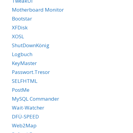
TweakUI
Motherboard Monitor
Bootstar
XFDisk
XOSL
ShutDownKönig
Logbuch
KeyMaster
Passwort.Tresor
SELFHTML
PostMe
MySQL Commander
Wait-Watcher
DFÜ-SPEED
Web2Map