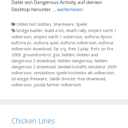
Datei von Dangerous Activity auf deinen
Desktop herunter …
weiterlesen
Kategorien
Oldies but Goldies
,
Shareware
,
Spiele
Tags
bridge bulder
,
build a lot
,
death rally
,
empire earth 1
vollversion
,
empire earth 1 volversion
,
eufloria dyson
,
eufloria pc
,
eufloria spiel
,
eufloria vollversion
,
eufloria
vollversion download
,
far cry
,
free 2 play
,
frets on fire
2009
,
groundcontrol
,
gta
,
hidden
,
hidden and
dangerous 2 download
,
hidden dangerous
,
hidden
dangerous 2 download
,
landwirtschafts simulator 2009
vollversion
,
simulations spiele kostenlos als vollversion
,
strategie freeware
,
taktik shooter free download
,
vollversion
,
youda farmer vollversion
Chicken Lines