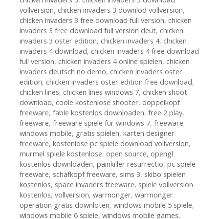
vollversion
,
chicken invaders 3 downlod vollversion
,
chicken invaders 3 free download full version
,
chicken
invaders 3 free download full version deut
,
chicken
invaders 3 oster edition
,
chicken invaders 4
,
chicken
invaders 4 download
,
chicken invaders 4 free download
full version
,
chicken invaders 4 online spielen
,
chicken
invaders deutsch no demo
,
chicken invaders oster
edition
,
chicken invaders oster edition free download
,
chicken lines
,
chicken lines windows 7
,
chicken shoot
download
,
coole kostenlose shooter
,
doppelkopf
freeware
,
fable kostenlos downloaden
,
free 2 play
,
freeware
,
freeware spiele für windows 7
,
freeware
windows mobile
,
gratis spielen
,
karten designer
freeware
,
kostenlose pc spiele download vollversion
,
murmel spiele kostenlose
,
open source
,
opengl
kostenlos downloaden
,
painkiller resurrectio
,
pc spiele
freeware
,
schafkopf freeware
,
sims 3
,
skibo spielen
kostenlos
,
space invaders freeware
,
spiele vollversion
kostenlos
,
vollversion
,
warmonger
,
warmonger
operation gratis downloten
,
windows mobile 5 spiele
,
windows mobile 6 spiele
,
windows mobile games
,