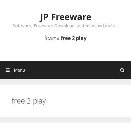
Springe zum Inhalt
JP Freeware
Software, Freeware Download kostenlos und mehr...
Start
»
free 2 play
Menü
Suchen
free 2 play