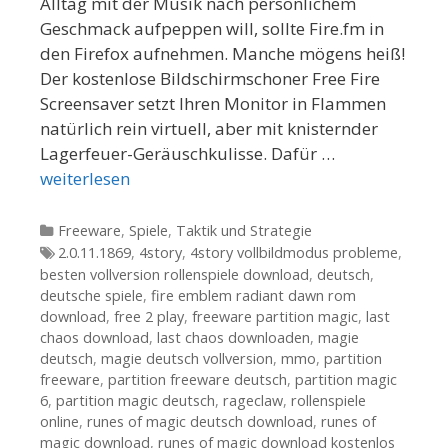
Alltag mit der Musik nach persönlichem
Geschmack aufpeppen will, sollte Fire.fm in
den Firefox aufnehmen. Manche mögens heiß!
Der kostenlose Bildschirmschoner Free Fire
Screensaver setzt Ihren Monitor in Flammen 
natürlich rein virtuell, aber mit knisternder
Lagerfeuer-Geräuschkulisse. Dafür …
weiterlesen
Kategorien
Freeware
,
Spiele
,
Taktik und Strategie
Tags
2.0.11.1869
,
4story
,
4story vollbildmodus probleme
,
besten vollversion rollenspiele download
,
deutsch
,
deutsche spiele
,
fire emblem radiant dawn rom
download
,
free 2 play
,
freeware partition magic
,
last
chaos download
,
last chaos downloaden
,
magie
deutsch
,
magie deutsch vollversion
,
mmo
,
partition
freeware
,
partition freeware deutsch
,
partition magic
6
,
partition magic deutsch
,
rageclaw
,
rollenspiele
online
,
runes of magic deutsch download
,
runes of
magic download
,
runes of magic download kostenlos