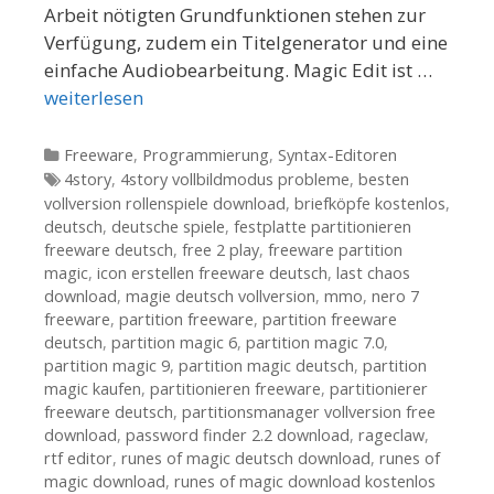
Arbeit nötigten Grundfunktionen stehen zur
Verfügung, zudem ein Titelgenerator und eine
einfache Audiobearbeitung. Magic Edit ist …
weiterlesen
Kategorien
Freeware
,
Programmierung
,
Syntax-Editoren
Tags
4story
,
4story vollbildmodus probleme
,
besten
vollversion rollenspiele download
,
briefköpfe kostenlos
,
deutsch
,
deutsche spiele
,
festplatte partitionieren
freeware deutsch
,
free 2 play
,
freeware partition
magic
,
icon erstellen freeware deutsch
,
last chaos
download
,
magie deutsch vollversion
,
mmo
,
nero 7
freeware
,
partition freeware
,
partition freeware
deutsch
,
partition magic 6
,
partition magic 7.0
,
partition magic 9
,
partition magic deutsch
,
partition
magic kaufen
,
partitionieren freeware
,
partitionierer
freeware deutsch
,
partitionsmanager vollversion free
download
,
password finder 2.2 download
,
rageclaw
,
rtf editor
,
runes of magic deutsch download
,
runes of
magic download
,
runes of magic download kostenlos