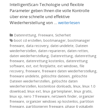
IntelligentScan-Techologie und flexible
Parameter geben Ihnen die volle Kontrolle
über eine schnelle und effektive
Wiederherstellung von …
weiterlesen
Kategorien
Datenrettung
,
Freeware
,
Sicherheit
Tags
boot cd erstellen
,
bootmanager
,
bootmanager
freeware
,
data recovery
,
datei undelete
,
Dateien
wiederherstellen
,
daten reparieren
,
daten retten
,
daten wiederherstellung
,
Datenrettung
,
datenrettung
freeware
,
datenrettung kostenlos
,
datenrettung
software
,
ext
,
ext festplatte
,
ext windows
,
file
recovery
,
freeware
,
freeware daten wiederherstellung
,
freeware undelete
,
gelöschte dateien
,
gelöschte
Dateien wiederherstellen
,
gelöschte daten
wiederherstellen
,
kostenlose donloads
,
linux
,
linux 1.0
download
,
linux ext
,
linux gartenplaner
,
linux gratis
,
linux xp
,
nero 7 freeware
,
netzwerk finder
,
organizer
freeware
,
organizer windows xp kostenlos
,
partition
freeware
,
partitionieren freeware
,
phase 6 vokabeln