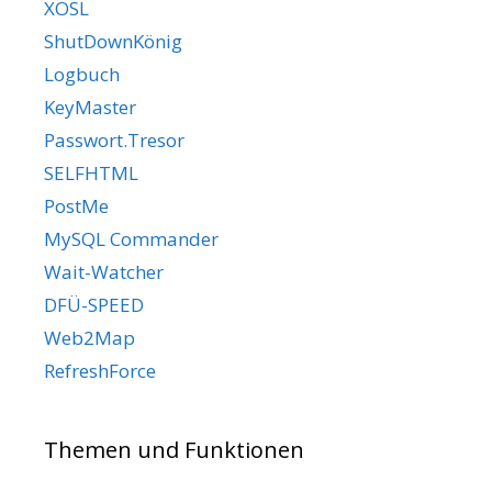
XOSL
ShutDownKönig
Logbuch
KeyMaster
Passwort.Tresor
SELFHTML
PostMe
MySQL Commander
Wait-Watcher
DFÜ-SPEED
Web2Map
RefreshForce
Themen und Funktionen