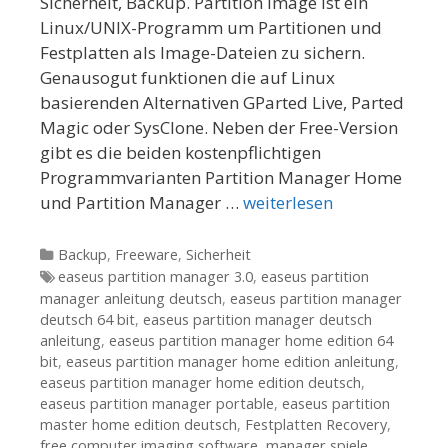
Sicherheit, Backup. Partition Image ist ein
Linux/UNIX-Programm um Partitionen und
Festplatten als Image-Dateien zu sichern.
Genausogut funktionen die auf Linux
basierenden Alternativen GParted Live, Parted
Magic oder SysClone. Neben der Free-Version
gibt es die beiden kostenpflichtigen
Programmvarianten Partition Manager Home
und Partition Manager …
weiterlesen
Kategorien
Backup
,
Freeware
,
Sicherheit
Tags
easeus partition manager 3.0
,
easeus partition
manager anleitung deutsch
,
easeus partition manager
deutsch 64 bit
,
easeus partition manager deutsch
anleitung
,
easeus partition manager home edition 64
bit
,
easeus partition manager home edition anleitung
,
easeus partition manager home edition deutsch
,
easeus partition manager portable
,
easeus partition
master home edition deutsch
,
Festplatten Recovery
,
free computer imaging software
,
manager spiele