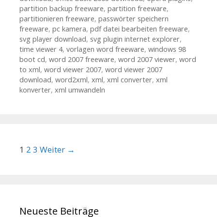
partition backup freeware
,
partition freeware
,
partitionieren freeware
,
passwörter speichern
freeware
,
pc kamera
,
pdf datei bearbeiten freeware
,
svg player download
,
svg plugin internet explorer
,
time viewer 4
,
vorlagen word freeware
,
windows 98
boot cd
,
word 2007 freeware
,
word 2007 viewer
,
word
to xml
,
word viewer 2007
,
word viewer 2007
download
,
word2xml
,
xml
,
xml converter
,
xml
konverter
,
xml umwandeln
Beitrags-Navigation
1
2
3
Weiter →
Neueste Beiträge