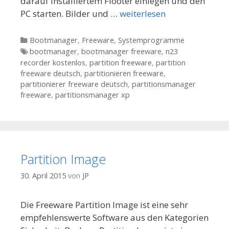
darauf installiertem Flooter einlegen und den
PC starten. Bilder und …
weiterlesen
Kategorien
Bootmanager
,
Freeware
,
Systemprogramme
Tags
bootmanager
,
bootmanager freeware
,
n23
recorder kostenlos
,
partition freeware
,
partition
freeware deutsch
,
partitionieren freeware
,
partitionierer freeware deutsch
,
partitionsmanager
freeware
,
partitionsmanager xp
Partition Image
30. April 2015
von
JP
Die Freeware Partition Image ist eine sehr
empfehlenswerte Software aus den Kategorien