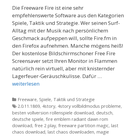
Die Freeware Fire ist eine sehr
empfehlenswerte Software aus den Kategorien
Spiele, Taktik und Strategie. Wer seinen Surf-
Alltag mit der Musik nach persönlichem
Geschmack aufpeppen will, sollte Fire.fm in
den Firefox aufnehmen. Manche mögens heiß!
Der kostenlose Bildschirmschoner Free Fire
Screensaver setzt Ihren Monitor in Flammen 
natürlich rein virtuell, aber mit knisternder
Lagerfeuer-Geräuschkulisse. Dafür …
weiterlesen
Kategorien
Freeware
,
Spiele
,
Taktik und Strategie
Tags
2.0.11.1869
,
4story
,
4story vollbildmodus probleme
,
besten vollversion rollenspiele download
,
deutsch
,
deutsche spiele
,
fire emblem radiant dawn rom
download
,
free 2 play
,
freeware partition magic
,
last
chaos download
,
last chaos downloaden
,
magie