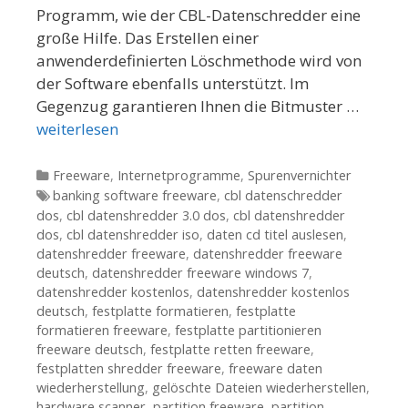
Programm, wie der CBL-Datenschredder eine
große Hilfe. Das Erstellen einer
anwenderdefinierten Löschmethode wird von
der Software ebenfalls unterstützt. Im
Gegenzug garantieren Ihnen die Bitmuster …
weiterlesen
Kategorien
Freeware
,
Internetprogramme
,
Spurenvernichter
Tags
banking software freeware
,
cbl datenschredder
dos
,
cbl datenshredder 3.0 dos
,
cbl datenshredder
dos
,
cbl datenshredder iso
,
daten cd titel auslesen
,
datenshredder freeware
,
datenshredder freeware
deutsch
,
datenshredder freeware windows 7
,
datenshredder kostenlos
,
datenshredder kostenlos
deutsch
,
festplatte formatieren
,
festplatte
formatieren freeware
,
festplatte partitionieren
freeware deutsch
,
festplatte retten freeware
,
festplatten shredder freeware
,
freeware daten
wiederherstellung
,
gelöschte Dateien wiederherstellen
,
hardware scanner
,
partition freeware
,
partition