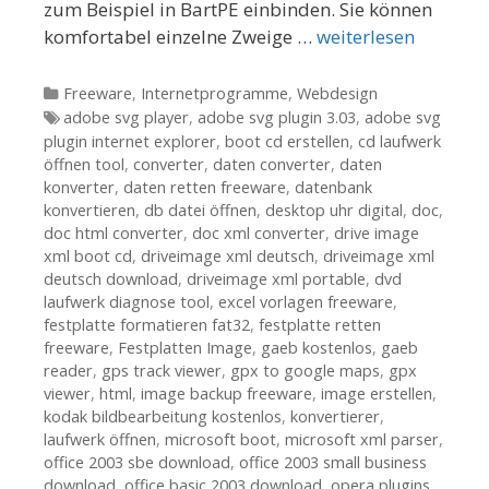
zum Beispiel in BartPE einbinden. Sie können
komfortabel einzelne Zweige …
weiterlesen
Kategorien
Freeware
,
Internetprogramme
,
Webdesign
Tags
adobe svg player
,
adobe svg plugin 3.03
,
adobe svg
plugin internet explorer
,
boot cd erstellen
,
cd laufwerk
öffnen tool
,
converter
,
daten converter
,
daten
konverter
,
daten retten freeware
,
datenbank
konvertieren
,
db datei öffnen
,
desktop uhr digital
,
doc
,
doc html converter
,
doc xml converter
,
drive image
xml boot cd
,
driveimage xml deutsch
,
driveimage xml
deutsch download
,
driveimage xml portable
,
dvd
laufwerk diagnose tool
,
excel vorlagen freeware
,
festplatte formatieren fat32
,
festplatte retten
freeware
,
Festplatten Image
,
gaeb kostenlos
,
gaeb
reader
,
gps track viewer
,
gpx to google maps
,
gpx
viewer
,
html
,
image backup freeware
,
image erstellen
,
kodak bildbearbeitung kostenlos
,
konvertierer
,
laufwerk öffnen
,
microsoft boot
,
microsoft xml parser
,
office 2003 sbe download
,
office 2003 small business
download
,
office basic 2003 download
,
opera plugins
,