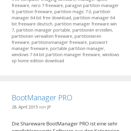
freeware
,
nero 7 freeware
,
paragon partition manager
9
,
partition freeware
,
partition magic 7.0
,
partition
manager 64 bit free download
,
partition manager 64
bit freeware deutsch
,
partition manager freeware win
7
,
partition manager portable
,
partitionen erstellen
,
partitionen verwalten freeware
,
partitionieren
freeware
,
partitionsmanager freeware
,
passwort
manager freeware
,
portable partition manager
,
windows 7 64 bit partition manager freeware
,
windows
xp home edition download
BootManager PRO
28. April 2015
von
JP
Die Shareware BootManager PRO ist eine sehr
empfehlenswerte Software aus den Kategorien