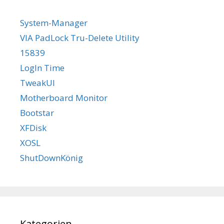
System-Manager
VIA PadLock Tru-Delete Utility
15839
LogIn Time
TweakUI
Motherboard Monitor
Bootstar
XFDisk
XOSL
ShutDownKönig
Kategorien