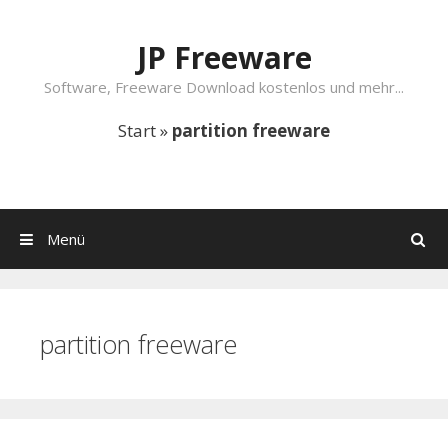
Springe zum Inhalt
JP Freeware
Software, Freeware Download kostenlos und mehr...
Start
»
partition freeware
Menü
Suchen
partition freeware