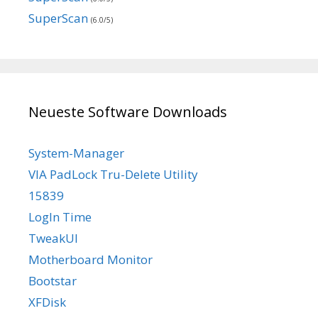
SuperScan
(6.0/5)
Neueste Software Downloads
System-Manager
VIA PadLock Tru-Delete Utility
15839
LogIn Time
TweakUI
Motherboard Monitor
Bootstar
XFDisk