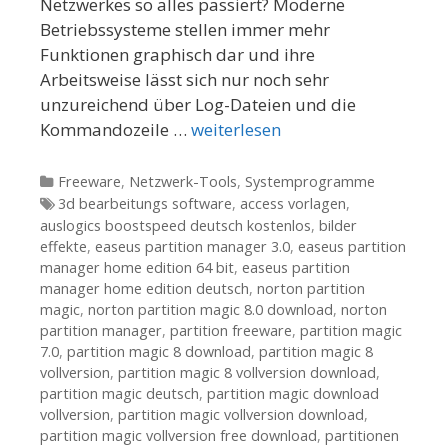
Netzwerkes so alles passiert? Moderne
Betriebssysteme stellen immer mehr
Funktionen graphisch dar und ihre
Arbeitsweise lässt sich nur noch sehr
unzureichend über Log-Dateien und die
Kommandozeile …
weiterlesen
Kategorien
Freeware
,
Netzwerk-Tools
,
Systemprogramme
Tags
3d bearbeitungs software
,
access vorlagen
,
auslogics boostspeed deutsch kostenlos
,
bilder
effekte
,
easeus partition manager 3.0
,
easeus partition
manager home edition 64 bit
,
easeus partition
manager home edition deutsch
,
norton partition
magic
,
norton partition magic 8.0 download
,
norton
partition manager
,
partition freeware
,
partition magic
7.0
,
partition magic 8 download
,
partition magic 8
vollversion
,
partition magic 8 vollversion download
,
partition magic deutsch
,
partition magic download
vollversion
,
partition magic vollversion download
,
partition magic vollversion free download
,
partitionen