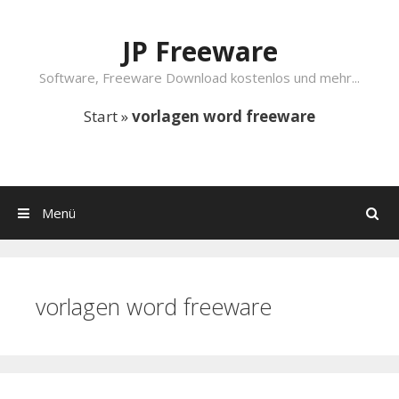
Springe zum Inhalt
JP Freeware
Software, Freeware Download kostenlos und mehr...
Start
»
vorlagen word freeware
Menü
Suchen
vorlagen word freeware