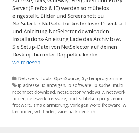
Adresse, DNS, Gateway, Freigaben und Proxy
Server (Firefox & IE) werden so mühelos
eingestellt. Bilder und Screenshots zu
NetSelector NetSelector kostenloser Download
und Anleitung NetSelector downloaden
Installations-Anleitung Lade das Archiv bzw.
Sie Setup-Datei von NetSelector auf deinen
Desktop herunter Doppelklicke die …
weiterlesen
Kategorien
Netzwerk-Tools
,
OpenSource
,
Systemprogramme
Tags
ip adresse
,
ip anzeigen
,
ip software
,
ip suche
,
multi
reconnect download
,
netselector windows 7
,
netzwerk
finder
,
netzwerk freeware
,
port schließen programm
freeware
,
sms alarmierung
,
vorlagen word freeware
,
w
lan finder
,
wifi finder
,
wireshark deutsch