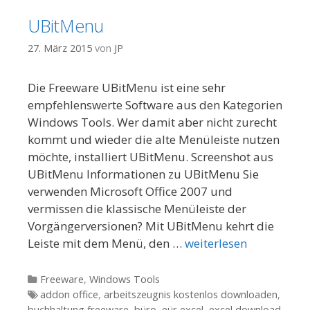
UBitMenu
27. März 2015
von
JP
Die Freeware UBitMenu ist eine sehr
empfehlenswerte Software aus den Kategorien
Windows Tools. Wer damit aber nicht zurecht
kommt und wieder die alte Menüleiste nutzen
möchte, installiert UBitMenu. Screenshot aus
UBitMenu Informationen zu UBitMenu Sie
verwenden Microsoft Office 2007 und
vermissen die klassische Menüleiste der
Vorgängerversionen? Mit UBitMenu kehrt die
Leiste mit dem Menü, den …
weiterlesen
Kategorien
Freeware
,
Windows Tools
Tags
addon office
,
arbeitszeugnis kostenlos downloaden
,
buchhaltung freeware
,
büro
,
eür excel
,
excel download