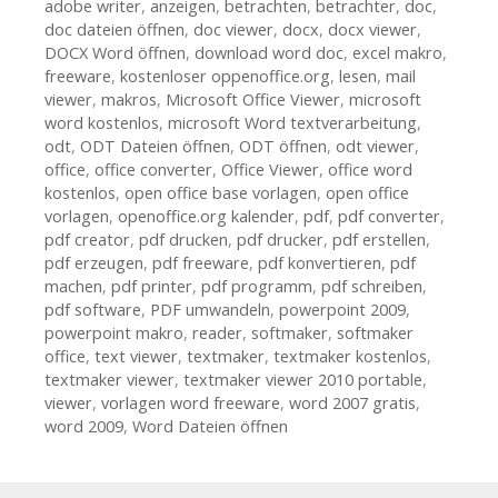
adobe writer
,
anzeigen
,
betrachten
,
betrachter
,
doc
,
doc dateien öffnen
,
doc viewer
,
docx
,
docx viewer
,
DOCX Word öffnen
,
download word doc
,
excel makro
,
freeware
,
kostenloser oppenoffice.org
,
lesen
,
mail
viewer
,
makros
,
Microsoft Office Viewer
,
microsoft
word kostenlos
,
microsoft Word textverarbeitung
,
odt
,
ODT Dateien öffnen
,
ODT öffnen
,
odt viewer
,
office
,
office converter
,
Office Viewer
,
office word
kostenlos
,
open office base vorlagen
,
open office
vorlagen
,
openoffice.org kalender
,
pdf
,
pdf converter
,
pdf creator
,
pdf drucken
,
pdf drucker
,
pdf erstellen
,
pdf erzeugen
,
pdf freeware
,
pdf konvertieren
,
pdf
machen
,
pdf printer
,
pdf programm
,
pdf schreiben
,
pdf software
,
PDF umwandeln
,
powerpoint 2009
,
powerpoint makro
,
reader
,
softmaker
,
softmaker
office
,
text viewer
,
textmaker
,
textmaker kostenlos
,
textmaker viewer
,
textmaker viewer 2010 portable
,
viewer
,
vorlagen word freeware
,
word 2007 gratis
,
word 2009
,
Word Dateien öffnen