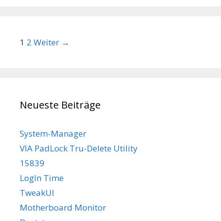
Beitrags-Navigation
1
2
Weiter →
Neueste Beiträge
System-Manager
VIA PadLock Tru-Delete Utility
15839
LogIn Time
TweakUI
Motherboard Monitor