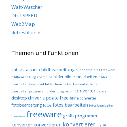
Wait-Watcher
DFÜ-SPEED
Web2Map
RefreshForce
Themen und Funktionen
audio
bildbearbeitung
anti vista
bildbearbeitung freeware
bilder bearbeiten
bilder
bildbearbeitung kostenlos
bilder
bilder bearbeiten kostenlos
bearbeiten download
bilder
converter
bilder programm
dateien
bearbeiten programm
driver update free
desktop
filme converter
fotos bearbeiten
fotobearbeitung
fotos
fotos bearbeiten
freeware
grafikprogramm
freeware
konvertierer
konvertieren
konverter
me 10