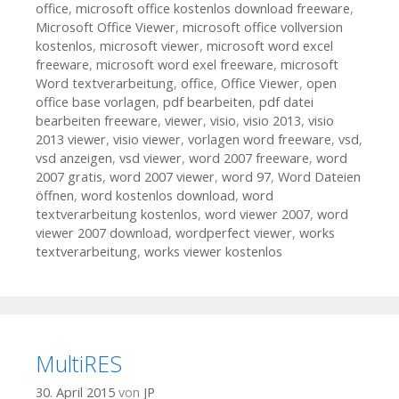
office
,
microsoft office kostenlos download freeware
,
Microsoft Office Viewer
,
microsoft office vollversion
kostenlos
,
microsoft viewer
,
microsoft word excel
freeware
,
microsoft word exel freeware
,
microsoft
Word textverarbeitung
,
office
,
Office Viewer
,
open
office base vorlagen
,
pdf bearbeiten
,
pdf datei
bearbeiten freeware
,
viewer
,
visio
,
visio 2013
,
visio
2013 viewer
,
visio viewer
,
vorlagen word freeware
,
vsd
,
vsd anzeigen
,
vsd viewer
,
word 2007 freeware
,
word
2007 gratis
,
word 2007 viewer
,
word 97
,
Word Dateien
öffnen
,
word kostenlos download
,
word
textverarbeitung kostenlos
,
word viewer 2007
,
word
viewer 2007 download
,
wordperfect viewer
,
works
textverarbeitung
,
works viewer kostenlos
MultiRES
30. April 2015
von
JP