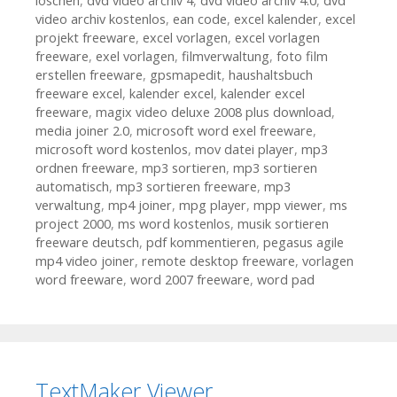
löschen
,
dvd video archiv 4
,
dvd video archiv 4.0
,
dvd
video archiv kostenlos
,
ean code
,
excel kalender
,
excel
projekt freeware
,
excel vorlagen
,
excel vorlagen
freeware
,
exel vorlagen
,
filmverwaltung
,
foto film
erstellen freeware
,
gpsmapedit
,
haushaltsbuch
freeware excel
,
kalender excel
,
kalender excel
freeware
,
magix video deluxe 2008 plus download
,
media joiner 2.0
,
microsoft word exel freeware
,
microsoft word kostenlos
,
mov datei player
,
mp3
ordnen freeware
,
mp3 sortieren
,
mp3 sortieren
automatisch
,
mp3 sortieren freeware
,
mp3
verwaltung
,
mp4 joiner
,
mpg player
,
mpp viewer
,
ms
project 2000
,
ms word kostenlos
,
musik sortieren
freeware deutsch
,
pdf kommentieren
,
pegasus agile
mp4 video joiner
,
remote desktop freeware
,
vorlagen
word freeware
,
word 2007 freeware
,
word pad
TextMaker Viewer