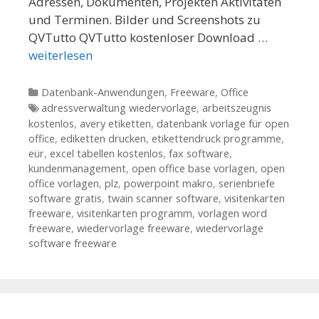
Adressen, Dokumenten, Projekten Aktivitäten
und Terminen. Bilder und Screenshots zu
QVTutto QVTutto kostenloser Download …
weiterlesen
Kategorien
Datenbank-Anwendungen
,
Freeware
,
Office
Tags
adressverwaltung wiedervorlage
,
arbeitszeugnis
kostenlos
,
avery etiketten
,
datenbank vorlage für open
office
,
ediketten drucken
,
etikettendruck programme
,
eür
,
excel tabellen kostenlos
,
fax software
,
kundenmanagement
,
open office base vorlagen
,
open
office vorlagen
,
plz
,
powerpoint makro
,
serienbriefe
software gratis
,
twain scanner software
,
visitenkarten
freeware
,
visitenkarten programm
,
vorlagen word
freeware
,
wiedervorlage freeware
,
wiedervorlage
software freeware