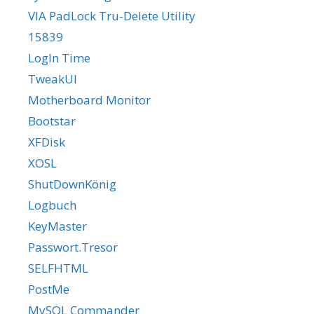
VIA PadLock Tru-Delete Utility
15839
LogIn Time
TweakUI
Motherboard Monitor
Bootstar
XFDisk
XOSL
ShutDownKönig
Logbuch
KeyMaster
Passwort.Tresor
SELFHTML
PostMe
MySQL Commander