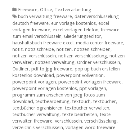
Kategorien
Freeware
,
Office
,
Textverarbeitung
Tags
buch verwaltung freeware
,
datenverschlüsselung
deutsch freeware
,
eür vorlage kostenlos
,
excel
vorlagen freeware
,
excel vorlagen telefon
,
freeware
zum email verschlüsseln
,
Gliederungseditor
,
haushaltsbuch freeware excel
,
media center freeware
,
notiz
,
notiz schreibe
,
notizen
,
notizen schreiben
,
notizen verschlüsseln
,
notizen verschlüsselung
,
notizen
verwalten
,
notizen verwaltung
,
Ordner verschlüsseln
,
Outliner
,
pdf to jpg freeware
,
pop up buch erstellen
kostenlos download
,
powerpoint vollversion
,
powerpoint vorlagen
,
powerpoint vorlagen freeware
,
powerpoint vorlagen kostenlos
,
ppt vorlagen
,
programm zum ansehen von jpeg fotos zum
download
,
textbearbeitung
,
textbuch
,
textbücher
,
textbücher ogranisieren
,
textbücher verwalten
,
textbücher verwaltung
,
texte bearbeiten
,
texte
verwalten freeware
,
verschlüsseln
,
verschlüsselung
,
verzeichnis verschlüsseln
,
vorlagen word freeware