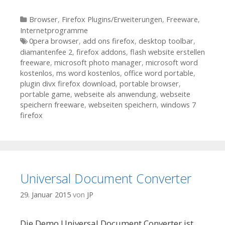
Kategorien
Browser
,
Firefox Plugins/Erweiterungen
,
Freeware
,
Internetprogramme
Tags
0pera browser
,
add ons firefox
,
desktop toolbar
,
diamantenfee 2
,
firefox addons
,
flash website erstellen
freeware
,
microsoft photo manager
,
microsoft word
kostenlos
,
ms word kostenlos
,
office word portable
,
plugin divx firefox download
,
portable browser
,
portable game
,
webseite als anwendung
,
webseite
speichern freeware
,
webseiten speichern
,
windows 7
firefox
Universal Document Converter
29. Januar 2015
von
JP
Die Demo Universal Document Converter ist