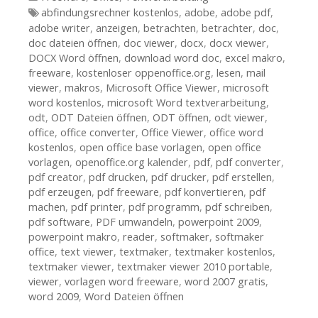
Tags
abfindungsrechner kostenlos
,
adobe
,
adobe pdf
,
adobe writer
,
anzeigen
,
betrachten
,
betrachter
,
doc
,
doc dateien öffnen
,
doc viewer
,
docx
,
docx viewer
,
DOCX Word öffnen
,
download word doc
,
excel makro
,
freeware
,
kostenloser oppenoffice.org
,
lesen
,
mail
viewer
,
makros
,
Microsoft Office Viewer
,
microsoft
word kostenlos
,
microsoft Word textverarbeitung
,
odt
,
ODT Dateien öffnen
,
ODT öffnen
,
odt viewer
,
office
,
office converter
,
Office Viewer
,
office word
kostenlos
,
open office base vorlagen
,
open office
vorlagen
,
openoffice.org kalender
,
pdf
,
pdf converter
,
pdf creator
,
pdf drucken
,
pdf drucker
,
pdf erstellen
,
pdf erzeugen
,
pdf freeware
,
pdf konvertieren
,
pdf
machen
,
pdf printer
,
pdf programm
,
pdf schreiben
,
pdf software
,
PDF umwandeln
,
powerpoint 2009
,
powerpoint makro
,
reader
,
softmaker
,
softmaker
office
,
text viewer
,
textmaker
,
textmaker kostenlos
,
textmaker viewer
,
textmaker viewer 2010 portable
,
viewer
,
vorlagen word freeware
,
word 2007 gratis
,
word 2009
,
Word Dateien öffnen