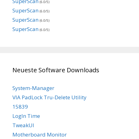
SuperScan
(6.0/5)
SuperScan
(6.0/5)
SuperScan
(6.0/5)
SuperScan
(6.0/5)
Neueste Software Downloads
System-Manager
VIA PadLock Tru-Delete Utility
15839
LogIn Time
TweakUI
Motherboard Monitor