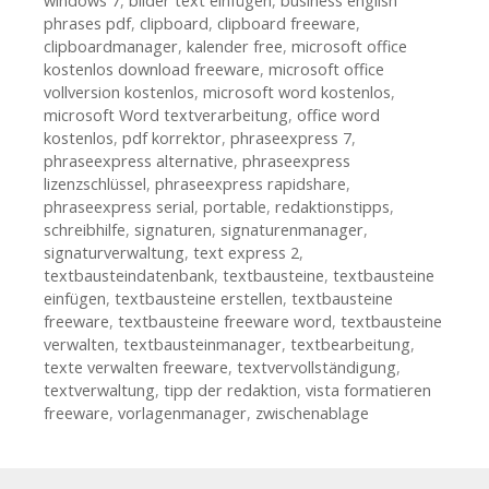
windows 7
,
bilder text einfügen
,
business english
phrases pdf
,
clipboard
,
clipboard freeware
,
clipboardmanager
,
kalender free
,
microsoft office
kostenlos download freeware
,
microsoft office
vollversion kostenlos
,
microsoft word kostenlos
,
microsoft Word textverarbeitung
,
office word
kostenlos
,
pdf korrektor
,
phraseexpress 7
,
phraseexpress alternative
,
phraseexpress
lizenzschlüssel
,
phraseexpress rapidshare
,
phraseexpress serial
,
portable
,
redaktionstipps
,
schreibhilfe
,
signaturen
,
signaturenmanager
,
signaturverwaltung
,
text express 2
,
textbausteindatenbank
,
textbausteine
,
textbausteine
einfügen
,
textbausteine erstellen
,
textbausteine
freeware
,
textbausteine freeware word
,
textbausteine
verwalten
,
textbausteinmanager
,
textbearbeitung
,
texte verwalten freeware
,
textvervollständigung
,
textverwaltung
,
tipp der redaktion
,
vista formatieren
freeware
,
vorlagenmanager
,
zwischenablage