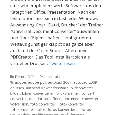
eine sehr empfehlenswerte Software aus den
Kategorien Office, Praesentation. Nach der
Installation lässt sich in fast jeder Windows-
Anwendung über "Datei, Drucker" der Treiber
"Universal Document Converter" auswählen
und über "Eigenschaften" konfigurieren.
Weitaus günstiger klappt das ganze aber
auch mit der Open-Source-Alternative
PDFCreator. Das Tool installiert sich als
virtueller Drucker …
weiterlesen
Kategorien
Demo
,
Office
,
Praesentation
Tags
adobe
,
adobe pdf
,
autocad 2007
,
autocad 2009
deutsch
,
autocad viewer freeware
,
bildconverter
,
bilder
,
bilder konvertieren
,
bildkonverter
,
convert
,
converter
,
doc dateien öffnen
,
document converter
vollversion
,
foto converter
,
Foto-Konverter
,
fotokonverter
,
fotos
,
fotos konvertieren
,
fotos
umwandeln
,
grafikconverter
,
grafikformate
,