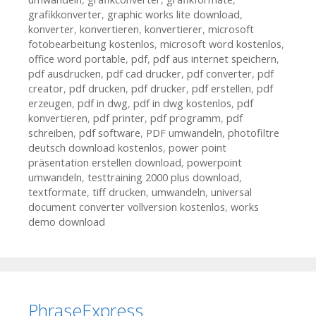
grafikkonverter
,
graphic works lite download
,
konverter
,
konvertieren
,
konvertierer
,
microsoft
fotobearbeitung kostenlos
,
microsoft word kostenlos
,
office word portable
,
pdf
,
pdf aus internet speichern
,
pdf ausdrucken
,
pdf cad drucker
,
pdf converter
,
pdf
creator
,
pdf drucken
,
pdf drucker
,
pdf erstellen
,
pdf
erzeugen
,
pdf in dwg
,
pdf in dwg kostenlos
,
pdf
konvertieren
,
pdf printer
,
pdf programm
,
pdf
schreiben
,
pdf software
,
PDF umwandeln
,
photofiltre
deutsch download kostenlos
,
power point
präsentation erstellen download
,
powerpoint
umwandeln
,
testtraining 2000 plus download
,
textformate
,
tiff drucken
,
umwandeln
,
universal
document converter vollversion kostenlos
,
works
demo download
PhraseExpress