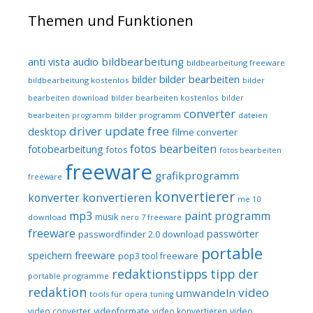
Themen und Funktionen
audio
bildbearbeitung
anti vista
bildbearbeitung freeware
bilder bearbeiten
bilder
bildbearbeitung kostenlos
bilder
bilder bearbeiten kostenlos
bearbeiten download
bilder
converter
bilder programm
dateien
bearbeiten programm
driver update free
desktop
filme converter
fotos bearbeiten
fotobearbeitung
fotos
fotos bearbeiten
freeware
grafikprogramm
freeware
konvertierer
konvertieren
konverter
me 10
mp3
paint programm
musik
download
nero 7 freeware
freeware
passwörter
passwordfinder 2.0 download
portable
speichern freeware
pop3 tool freeware
redaktionstipps
tipp der
portable programme
redaktion
video
umwandeln
tools für opera
tuning
video converter
videoformate
video konvertieren
video