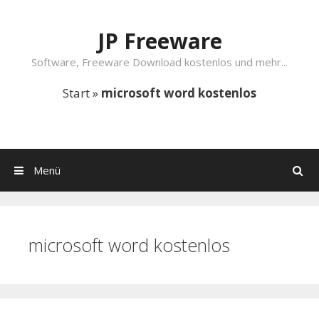
Springe zum Inhalt
JP Freeware
Software, Freeware Download kostenlos und mehr...
Start
»
microsoft word kostenlos
Menü
Suchen
microsoft word kostenlos