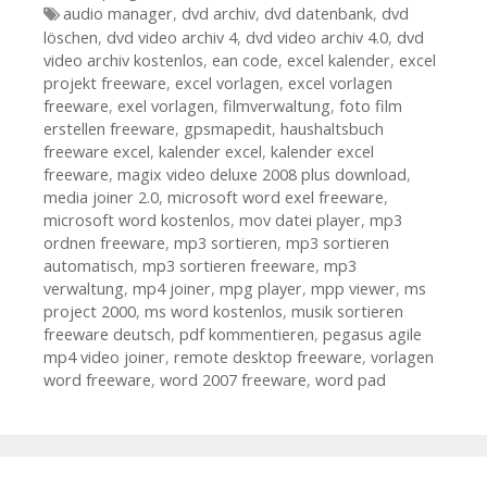
Tags
audio manager
,
dvd archiv
,
dvd datenbank
,
dvd
löschen
,
dvd video archiv 4
,
dvd video archiv 4.0
,
dvd
video archiv kostenlos
,
ean code
,
excel kalender
,
excel
projekt freeware
,
excel vorlagen
,
excel vorlagen
freeware
,
exel vorlagen
,
filmverwaltung
,
foto film
erstellen freeware
,
gpsmapedit
,
haushaltsbuch
freeware excel
,
kalender excel
,
kalender excel
freeware
,
magix video deluxe 2008 plus download
,
media joiner 2.0
,
microsoft word exel freeware
,
microsoft word kostenlos
,
mov datei player
,
mp3
ordnen freeware
,
mp3 sortieren
,
mp3 sortieren
automatisch
,
mp3 sortieren freeware
,
mp3
verwaltung
,
mp4 joiner
,
mpg player
,
mpp viewer
,
ms
project 2000
,
ms word kostenlos
,
musik sortieren
freeware deutsch
,
pdf kommentieren
,
pegasus agile
mp4 video joiner
,
remote desktop freeware
,
vorlagen
word freeware
,
word 2007 freeware
,
word pad