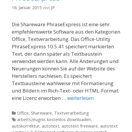
16. Januar 2015
von
JP
Die Shareware PhraseExpress ist eine sehr
empfehlenswerte Software aus den Kategorien
Office, Textverarbeitung. Das Office-Utility
PhraseExpress 10.5.41 speichert markierten
Text, der dann später als Textbaustein
verwendet werden kann. Alle Änderungen und
Neuerungen können Sie auf der Website des
Herstellers nachlesen. Es speichert
Textbausteine wahlweise mit Formatierung
und Bildern im Rich-Text- oder HTML-Format.
eine Lizenz erworben …
weiterlesen
Kategorien
Office
,
Shareware
,
Textverarbeitung
Tags
arbeitszeugnis kostenlos downloaden
,
autokorrektur
,
autotext
,
autotext freeware
,
autotext