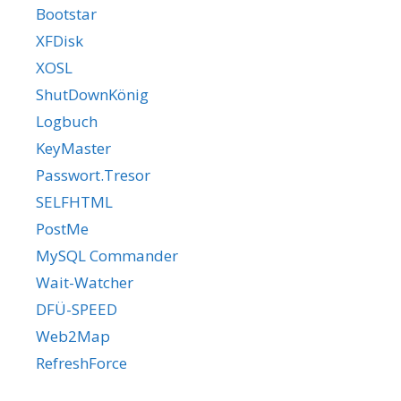
Bootstar
XFDisk
XOSL
ShutDownKönig
Logbuch
KeyMaster
Passwort.Tresor
SELFHTML
PostMe
MySQL Commander
Wait-Watcher
DFÜ-SPEED
Web2Map
RefreshForce