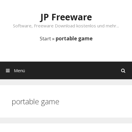
Springe zum Inhalt
JP Freeware
Software, Freeware Download kostenlos und mehr...
Start
»
portable game
Menü
Suchen
portable game