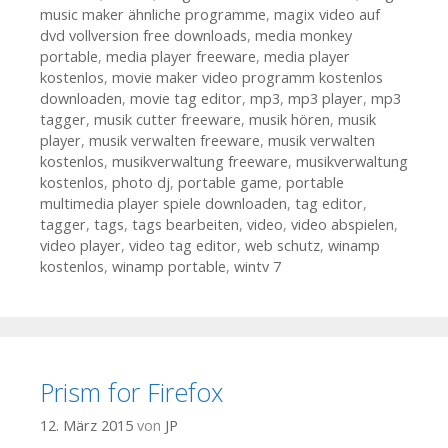
music maker ähnliche programme
,
magix video auf
dvd vollversion free downloads
,
media monkey
portable
,
media player freeware
,
media player
kostenlos
,
movie maker video programm kostenlos
downloaden
,
movie tag editor
,
mp3
,
mp3 player
,
mp3
tagger
,
musik cutter freeware
,
musik hören
,
musik
player
,
musik verwalten freeware
,
musik verwalten
kostenlos
,
musikverwaltung freeware
,
musikverwaltung
kostenlos
,
photo dj
,
portable game
,
portable
multimedia player spiele downloaden
,
tag editor
,
tagger
,
tags
,
tags bearbeiten
,
video
,
video abspielen
,
video player
,
video tag editor
,
web schutz
,
winamp
kostenlos
,
winamp portable
,
wintv 7
Prism for Firefox
12. März 2015
von
JP