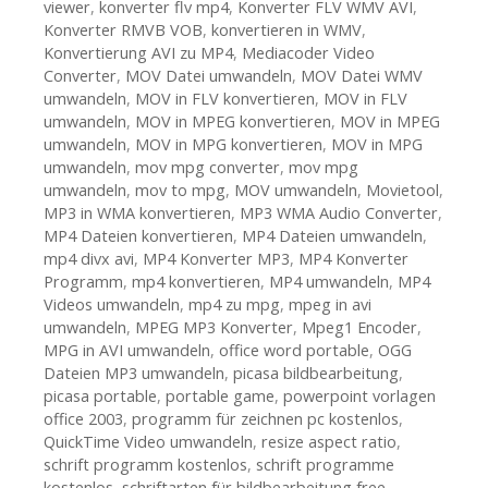
viewer
,
konverter flv mp4
,
Konverter FLV WMV AVI
,
Konverter RMVB VOB
,
konvertieren in WMV
,
Konvertierung AVI zu MP4
,
Mediacoder Video
Converter
,
MOV Datei umwandeln
,
MOV Datei WMV
umwandeln
,
MOV in FLV konvertieren
,
MOV in FLV
umwandeln
,
MOV in MPEG konvertieren
,
MOV in MPEG
umwandeln
,
MOV in MPG konvertieren
,
MOV in MPG
umwandeln
,
mov mpg converter
,
mov mpg
umwandeln
,
mov to mpg
,
MOV umwandeln
,
Movietool
,
MP3 in WMA konvertieren
,
MP3 WMA Audio Converter
,
MP4 Dateien konvertieren
,
MP4 Dateien umwandeln
,
mp4 divx avi
,
MP4 Konverter MP3
,
MP4 Konverter
Programm
,
mp4 konvertieren
,
MP4 umwandeln
,
MP4
Videos umwandeln
,
mp4 zu mpg
,
mpeg in avi
umwandeln
,
MPEG MP3 Konverter
,
Mpeg1 Encoder
,
MPG in AVI umwandeln
,
office word portable
,
OGG
Dateien MP3 umwandeln
,
picasa bildbearbeitung
,
picasa portable
,
portable game
,
powerpoint vorlagen
office 2003
,
programm für zeichnen pc kostenlos
,
QuickTime Video umwandeln
,
resize aspect ratio
,
schrift programm kostenlos
,
schrift programme
kostenlos
,
schriftarten für bildbearbeitung free