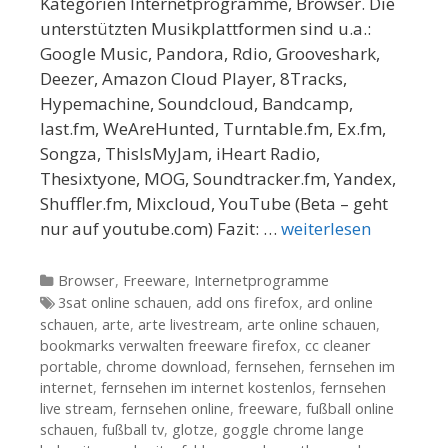
Kategorien Internetprogramme, Browser. Die
unterstützten Musikplattformen sind u.a.:
Google Music, Pandora, Rdio, Grooveshark,
Deezer, Amazon Cloud Player, 8Tracks,
Hypemachine, Soundcloud, Bandcamp,
last.fm, WeAreHunted, Turntable.fm, Ex.fm,
Songza, ThisIsMyJam, iHeart Radio,
Thesixtyone, MOG, Soundtracker.fm, Yandex,
Shuffler.fm, Mixcloud, YouTube (Beta – geht
nur auf youtube.com) Fazit: …
weiterlesen
Kategorien
Browser
,
Freeware
,
Internetprogramme
Tags
3sat online schauen
,
add ons firefox
,
ard online
schauen
,
arte
,
arte livestream
,
arte online schauen
,
bookmarks verwalten freeware firefox
,
cc cleaner
portable
,
chrome download
,
fernsehen
,
fernsehen im
internet
,
fernsehen im internet kostenlos
,
fernsehen
live stream
,
fernsehen online
,
freeware
,
fußball online
schauen
,
fußball tv
,
glotze
,
goggle chrome lange