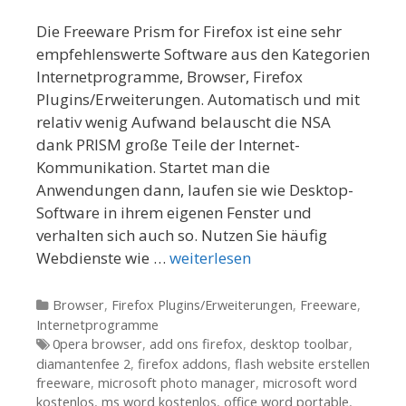
Die Freeware Prism for Firefox ist eine sehr
empfehlenswerte Software aus den Kategorien
Internetprogramme, Browser, Firefox
Plugins/Erweiterungen. Automatisch und mit
relativ wenig Aufwand belauscht die NSA
dank PRISM große Teile der Internet-
Kommunikation. Startet man die
Anwendungen dann, laufen sie wie Desktop-
Software in ihrem eigenen Fenster und
verhalten sich auch so. Nutzen Sie häufig
Webdienste wie …
weiterlesen
Kategorien
Browser
,
Firefox Plugins/Erweiterungen
,
Freeware
,
Internetprogramme
Tags
0pera browser
,
add ons firefox
,
desktop toolbar
,
diamantenfee 2
,
firefox addons
,
flash website erstellen
freeware
,
microsoft photo manager
,
microsoft word
kostenlos
,
ms word kostenlos
,
office word portable
,