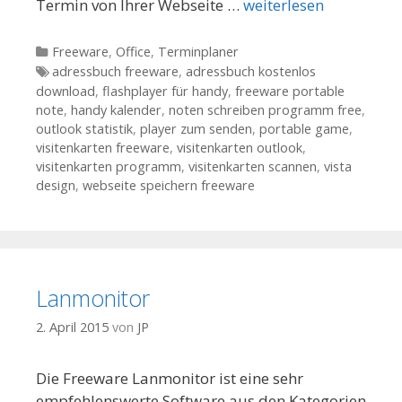
Termin von Ihrer Webseite …
weiterlesen
Kategorien
Freeware
,
Office
,
Terminplaner
Tags
adressbuch freeware
,
adressbuch kostenlos
download
,
flashplayer für handy
,
freeware portable
note
,
handy kalender
,
noten schreiben programm free
,
outlook statistik
,
player zum senden
,
portable game
,
visitenkarten freeware
,
visitenkarten outlook
,
visitenkarten programm
,
visitenkarten scannen
,
vista
design
,
webseite speichern freeware
Lanmonitor
2. April 2015
von
JP
Die Freeware Lanmonitor ist eine sehr
empfehlenswerte Software aus den Kategorien