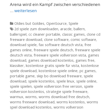
Arena wird ein Kampf zwischen verschiedenen
…
weiterlesen
Kategorien
Oldies but Goldies
,
OpenSource
,
Spiele
Tags
2d spiele zum downloaden
,
aracde
,
ballern
,
ballerspiel
,
cc cleaner portable
,
classic games
,
clone cd
freeware download
,
clone software
,
comic software
,
download spiele
,
fax software deutsch vista
,
free
games online
,
freeware spiele deutsch
,
freeware spiele
deutsch vista
,
freeware spiele vollversion vista
,
games
download
,
games download kostenlos
,
games free
,
klassiker
,
kostenlose gratis spiele für vista
,
kostenlose
spiele download
,
kostenlose spiele online
,
pc games
,
portable game
,
skip bo download freeware
,
spiele
download
,
spiele kostenlos
,
spiele linux
,
spiele online
,
spiele spielen
,
spiele vollversion free version
,
spiele
vollversion kostenlos
,
strategie spiele freeware
,
warmux
,
worms
,
worms download free deutsch
,
worms freeware download
,
worms kostenlos
,
worms
spiel download kostenlos
,
worms vollversion