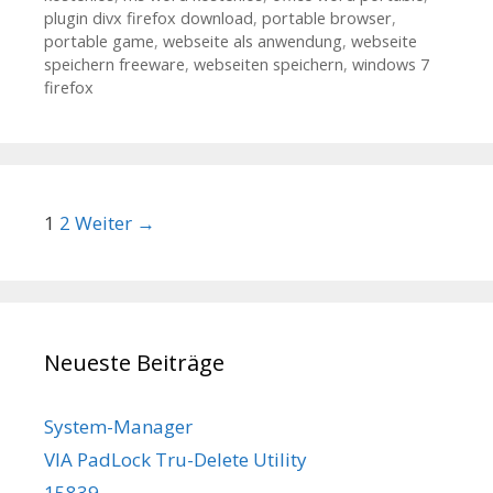
plugin divx firefox download
,
portable browser
,
portable game
,
webseite als anwendung
,
webseite
speichern freeware
,
webseiten speichern
,
windows 7
firefox
Beitrags-Navigation
1
2
Weiter →
Neueste Beiträge
System-Manager
VIA PadLock Tru-Delete Utility
15839