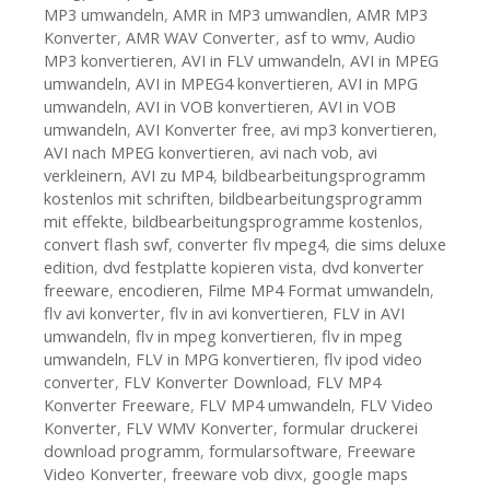
MP3 umwandeln
,
AMR in MP3 umwandlen
,
AMR MP3
Konverter
,
AMR WAV Converter
,
asf to wmv
,
Audio
MP3 konvertieren
,
AVI in FLV umwandeln
,
AVI in MPEG
umwandeln
,
AVI in MPEG4 konvertieren
,
AVI in MPG
umwandeln
,
AVI in VOB konvertieren
,
AVI in VOB
umwandeln
,
AVI Konverter free
,
avi mp3 konvertieren
,
AVI nach MPEG konvertieren
,
avi nach vob
,
avi
verkleinern
,
AVI zu MP4
,
bildbearbeitungsprogramm
kostenlos mit schriften
,
bildbearbeitungsprogramm
mit effekte
,
bildbearbeitungsprogramme kostenlos
,
convert flash swf
,
converter flv mpeg4
,
die sims deluxe
edition
,
dvd festplatte kopieren vista
,
dvd konverter
freeware
,
encodieren
,
Filme MP4 Format umwandeln
,
flv avi konverter
,
flv in avi konvertieren
,
FLV in AVI
umwandeln
,
flv in mpeg konvertieren
,
flv in mpeg
umwandeln
,
FLV in MPG konvertieren
,
flv ipod video
converter
,
FLV Konverter Download
,
FLV MP4
Konverter Freeware
,
FLV MP4 umwandeln
,
FLV Video
Konverter
,
FLV WMV Konverter
,
formular druckerei
download programm
,
formularsoftware
,
Freeware
Video Konverter
,
freeware vob divx
,
google maps