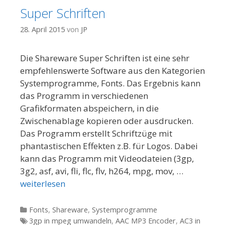
Super Schriften
28. April 2015
von
JP
Die Shareware Super Schriften ist eine sehr
empfehlenswerte Software aus den Kategorien
Systemprogramme, Fonts. Das Ergebnis kann
das Programm in verschiedenen
Grafikformaten abspeichern, in die
Zwischenablage kopieren oder ausdrucken.
Das Programm erstellt Schriftzüge mit
phantastischen Effekten z.B. für Logos. Dabei
kann das Programm mit Videodateien (3gp,
3g2, asf, avi, fli, flc, flv, h264, mpg, mov, …
weiterlesen
Kategorien
Fonts
,
Shareware
,
Systemprogramme
Tags
3gp in mpeg umwandeln
,
AAC MP3 Encoder
,
AC3 in