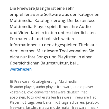
Die Freeware Jaangle ist eine sehr
empfehlenswerte Software aus den Kategorien
Multimedia, Katalogisierung. Der kostenlose
Multimedia-Player spielt Ihnen Ihre Audio-
und Videodateien in den unterschiedlichsten
Formaten ab und holt sich weitere
Informationen zu den abgespielten Titeln aus
dem Internet. Mit diesem Tool verwalten Sie
nicht nur Ihre Songs und Playlisten in einer
übersichtlichen Baumstruktur, bei …
weiterlesen
Kategorien
Freeware
,
Katalogisierung
,
Multimedia
Tags
audio player
,
audio player freeware
,
audio player
kostenlos
,
dvd converter freeware deutsch
,
flac
abspielen
,
foto dvd erstellen freeware
,
Freeware Flac
Player
,
id3 tags bearbeiten
,
id3 tags editieren
,
jukebox
freeware
,
last.fm
,
magix movie maker freeware
,
magix