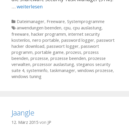
…
weiterlesen
Kategorien
Dateimanager
,
Freeware
,
Systemprogramme
Tags
anwendungen beenden
,
cpu
,
cpu auslastung
,
freeware
,
hacker programm
,
internet security
kostenlos
,
nero portable
,
password logger
,
passwort
hacker download
,
passwort logger
,
passwort
programm
,
portable game
,
prozess
,
prozess
beenden
,
prozesse
,
prozesse beenden
,
prozesse
verwalten
,
prozessor auslastung
,
steganos security
suite 4
,
systeminfo
,
taskmanager
,
windows prozesse
,
windows tuning
Jaangle
12. März 2015
von
JP