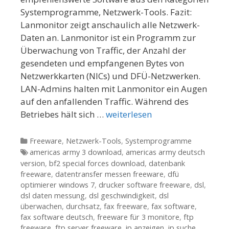
Systemprogramme, Netzwerk-Tools. Fazit:
Lanmonitor zeigt anschaulich alle Netzwerk-
Daten an. Lanmonitor ist ein Programm zur
Überwachung von Traffic, der Anzahl der
gesendeten und empfangenen Bytes von
Netzwerkkarten (NICs) und DFÜ-Netzwerken.
LAN-Admins halten mit Lanmonitor ein Augen
auf den anfallenden Traffic. Während des
Betriebes hält sich …
weiterlesen
Kategorien
Freeware
,
Netzwerk-Tools
,
Systemprogramme
Tags
americas army 3 download
,
americas army deutsch
version
,
bf2 special forces download
,
datenbank
freeware
,
datentransfer messen freeware
,
dfü
optimierer windows 7
,
drucker software freeware
,
dsl
,
dsl daten messung
,
dsl geschwindigkeit
,
dsl
überwachen
,
durchsatz
,
fax freeware
,
fax software
,
fax software deutsch
,
freeware für 3 monitore
,
ftp
freeware
,
ftp server freeware
,
ip anzeigen
,
ip suche
,