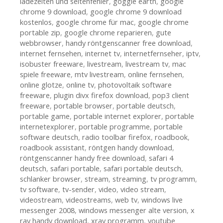
ladezeiten und seitenfehler
,
goggle earth
,
google
chrome 9 download
,
google chrome 9 download
kostenlos
,
google chrome für mac
,
google chrome
portable zip
,
google chrome reparieren
,
gute
webbrowser
,
handy röntgenscanner free download
,
internet fernsehen
,
internet tv
,
internetfernseher
,
iptv
,
isobuster freeware
,
livestream
,
livestream tv
,
mac
spiele freeware
,
mtv livestream
,
online fernsehen
,
online glotze
,
online tv
,
photovoltaik software
freeware
,
plugin divx firefox download
,
pop3 client
freeware
,
portable browser
,
portable deutsch
,
portable game
,
portable internet explorer
,
portable
internetexplorer
,
portable programme
,
portable
software deutsch
,
radio toolbar firefox
,
roadbook
,
roadbook assistant
,
röntgen handy download
,
röntgenscanner handy free download
,
safari 4
deutsch
,
safari portable
,
safari portable deutsch
,
schlanker browser
,
stream
,
streaming
,
tv programm
,
tv software
,
tv-sender
,
video
,
video stream
,
videostream
,
videostreams
,
web tv
,
windows live
messenger 2008
,
windows messenger alte version
,
x
ray handy download
,
xray programm
,
youtube