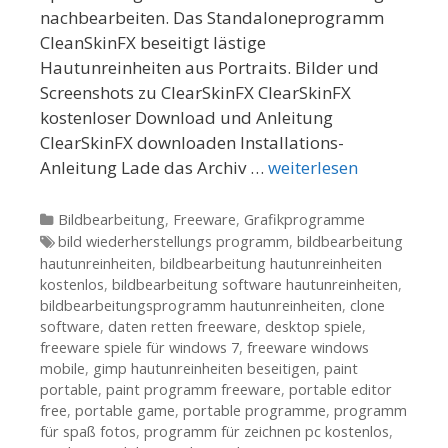
nachbearbeiten. Das Standaloneprogramm
CleanSkinFX beseitigt lästige
Hautunreinheiten aus Portraits. Bilder und
Screenshots zu ClearSkinFX ClearSkinFX
kostenloser Download und Anleitung
ClearSkinFX downloaden Installations-
Anleitung Lade das Archiv …
weiterlesen
Kategorien
Bildbearbeitung
,
Freeware
,
Grafikprogramme
Tags
bild wiederherstellungs programm
,
bildbearbeitung
hautunreinheiten
,
bildbearbeitung hautunreinheiten
kostenlos
,
bildbearbeitung software hautunreinheiten
,
bildbearbeitungsprogramm hautunreinheiten
,
clone
software
,
daten retten freeware
,
desktop spiele
,
freeware spiele für windows 7
,
freeware windows
mobile
,
gimp hautunreinheiten beseitigen
,
paint
portable
,
paint programm freeware
,
portable editor
free
,
portable game
,
portable programme
,
programm
für spaß fotos
,
programm für zeichnen pc kostenlos
,