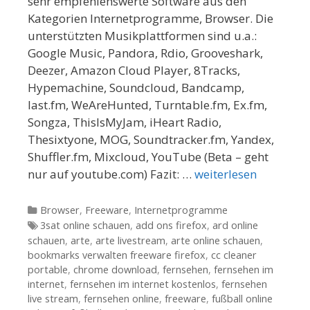
sehr empfehlenswerte Software aus den
Kategorien Internetprogramme, Browser. Die
unterstützten Musikplattformen sind u.a.:
Google Music, Pandora, Rdio, Grooveshark,
Deezer, Amazon Cloud Player, 8Tracks,
Hypemachine, Soundcloud, Bandcamp,
last.fm, WeAreHunted, Turntable.fm, Ex.fm,
Songza, ThisIsMyJam, iHeart Radio,
Thesixtyone, MOG, Soundtracker.fm, Yandex,
Shuffler.fm, Mixcloud, YouTube (Beta – geht
nur auf youtube.com) Fazit: …
weiterlesen
Kategorien
Browser
,
Freeware
,
Internetprogramme
Tags
3sat online schauen
,
add ons firefox
,
ard online
schauen
,
arte
,
arte livestream
,
arte online schauen
,
bookmarks verwalten freeware firefox
,
cc cleaner
portable
,
chrome download
,
fernsehen
,
fernsehen im
internet
,
fernsehen im internet kostenlos
,
fernsehen
live stream
,
fernsehen online
,
freeware
,
fußball online