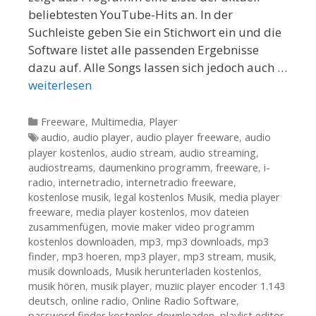
beliebtesten YouTube-Hits an. In der
Suchleiste geben Sie ein Stichwort ein und die
Software listet alle passenden Ergebnisse
dazu auf. Alle Songs lassen sich jedoch auch …
weiterlesen
Kategorien
Freeware
,
Multimedia
,
Player
Tags
audio
,
audio player
,
audio player freeware
,
audio
player kostenlos
,
audio stream
,
audio streaming
,
audiostreams
,
daumenkino programm
,
freeware
,
i-
radio
,
internetradio
,
internetradio freeware
,
kostenlose musik
,
legal kostenlos Musik
,
media player
freeware
,
media player kostenlos
,
mov dateien
zusammenfügen
,
movie maker video programm
kostenlos downloaden
,
mp3
,
mp3 downloads
,
mp3
finder
,
mp3 hoeren
,
mp3 player
,
mp3 stream
,
musik
,
musik downloads
,
Musik herunterladen kostenlos
,
musik hören
,
musik player
,
muziic player encoder 1.143
deutsch
,
online radio
,
Online Radio Software
,
password finder kostenlos downloaden
,
playlist editor
,