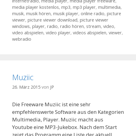
internetradio
,
media player
,
media player freeware
,
media player kostenlos
,
mp3
,
mp3 player
,
multimedia
,
musik
,
musik hören
,
musik player
,
online radio
,
picture
viewer
,
picture viewer download
,
picture viewer
windows
,
player
,
radio
,
radio hören
,
stream
,
video
,
video abspielen
,
video player
,
videos abspielen
,
viewer
,
webradio
Muziic
26. März 2015
von
JP
Die Freeware Muziic ist eine sehr
empfehlenswerte Software aus den Kategorien
Multimedia, Player. Muziic macht aus
Youtube eine MP3-Jukebox. Nach dem Start
zeigt das Programm eine Liste der aktuell