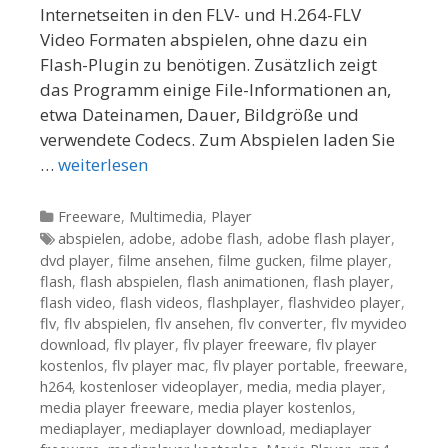
Internetseiten in den FLV- und H.264-FLV
Video Formaten abspielen, ohne dazu ein
Flash-Plugin zu benötigen. Zusätzlich zeigt
das Programm einige File-Informationen an,
etwa Dateinamen, Dauer, Bildgröße und
verwendete Codecs. Zum Abspielen laden Sie
…
weiterlesen
Kategorien
Freeware
,
Multimedia
,
Player
Tags
abspielen
,
adobe
,
adobe flash
,
adobe flash player
,
dvd player
,
filme ansehen
,
filme gucken
,
filme player
,
flash
,
flash abspielen
,
flash animationen
,
flash player
,
flash video
,
flash videos
,
flashplayer
,
flashvideo player
,
flv
,
flv abspielen
,
flv ansehen
,
flv converter
,
flv myvideo
download
,
flv player
,
flv player freeware
,
flv player
kostenlos
,
flv player mac
,
flv player portable
,
freeware
,
h264
,
kostenloser videoplayer
,
media
,
media player
,
media player freeware
,
media player kostenlos
,
mediaplayer
,
mediaplayer download
,
mediaplayer