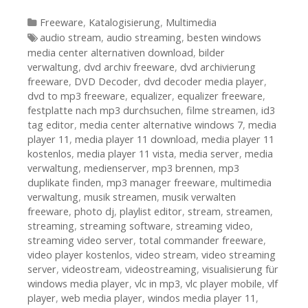
Kategorien
Freeware
,
Katalogisierung
,
Multimedia
Tags
audio stream
,
audio streaming
,
besten windows
media center alternativen download
,
bilder
verwaltung
,
dvd archiv freeware
,
dvd archivierung
freeware
,
DVD Decoder
,
dvd decoder media player
,
dvd to mp3 freeware
,
equalizer
,
equalizer freeware
,
festplatte nach mp3 durchsuchen
,
filme streamen
,
id3
tag editor
,
media center alternative windows 7
,
media
player 11
,
media player 11 download
,
media player 11
kostenlos
,
media player 11 vista
,
media server
,
media
verwaltung
,
medienserver
,
mp3 brennen
,
mp3
duplikate finden
,
mp3 manager freeware
,
multimedia
verwaltung
,
musik streamen
,
musik verwalten
freeware
,
photo dj
,
playlist editor
,
stream
,
streamen
,
streaming
,
streaming software
,
streaming video
,
streaming video server
,
total commander freeware
,
video player kostenlos
,
video stream
,
video streaming
server
,
videostream
,
videostreaming
,
visualisierung für
windows media player
,
vlc in mp3
,
vlc player mobile
,
vlf
player
,
web media player
,
windos media player 11
,