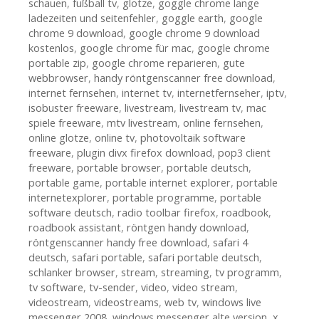
schauen
,
fußball tv
,
glotze
,
goggle chrome lange
ladezeiten und seitenfehler
,
goggle earth
,
google
chrome 9 download
,
google chrome 9 download
kostenlos
,
google chrome für mac
,
google chrome
portable zip
,
google chrome reparieren
,
gute
webbrowser
,
handy röntgenscanner free download
,
internet fernsehen
,
internet tv
,
internetfernseher
,
iptv
,
isobuster freeware
,
livestream
,
livestream tv
,
mac
spiele freeware
,
mtv livestream
,
online fernsehen
,
online glotze
,
online tv
,
photovoltaik software
freeware
,
plugin divx firefox download
,
pop3 client
freeware
,
portable browser
,
portable deutsch
,
portable game
,
portable internet explorer
,
portable
internetexplorer
,
portable programme
,
portable
software deutsch
,
radio toolbar firefox
,
roadbook
,
roadbook assistant
,
röntgen handy download
,
röntgenscanner handy free download
,
safari 4
deutsch
,
safari portable
,
safari portable deutsch
,
schlanker browser
,
stream
,
streaming
,
tv programm
,
tv software
,
tv-sender
,
video
,
video stream
,
videostream
,
videostreams
,
web tv
,
windows live
messenger 2008
,
windows messenger alte version
,
x