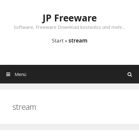
Springe zum Inhalt
JP Freeware
Software, Freeware Download kostenlos und mehr...
Start
»
stream
Menü
Suchen
stream