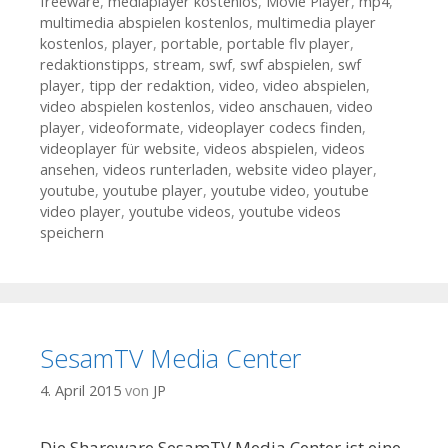
freeware
,
mediaplayer kostenlos
,
Movie Player
,
mp4
,
multimedia abspielen kostenlos
,
multimedia player
kostenlos
,
player
,
portable
,
portable flv player
,
redaktionstipps
,
stream
,
swf
,
swf abspielen
,
swf
player
,
tipp der redaktion
,
video
,
video abspielen
,
video abspielen kostenlos
,
video anschauen
,
video
player
,
videoformate
,
videoplayer codecs finden
,
videoplayer für website
,
videos abspielen
,
videos
ansehen
,
videos runterladen
,
website video player
,
youtube
,
youtube player
,
youtube video
,
youtube
video player
,
youtube videos
,
youtube videos
speichern
SesamTV Media Center
4. April 2015
von
JP
Die Shareware SesamTV Media Center ist eine