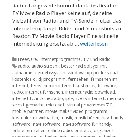
Radio. Langeweile kommt dank des Readon
TV Movie Radio Player keine auf, der eine
Vielzahl von Radio- und TV-Sendern über das
Internet empfängt. Bilder und Screenshots zu
Readon TV Movie Radio Player Eine schnelle
Internetleitung ersetzt ab …
weiterlesen
Kategorien
Freeware
,
Internetprogramme
,
TV und Radio
Tags
audio
,
audio stream
,
bester radioplayer mit
aufnahme
,
betriebssystem windows xp professional
kostenlos d
,
dj programm
,
fernsehen
,
fernsehen im
internet
,
fernsehen im internet kostenlos
,
freeware
,
i-
radio
,
internet fernsehen
,
internet radio download
,
internet tv
,
internetradio
,
iptv
,
live tv internet
,
memory
selbst gemacht
,
microsoft virtual pc windows 7 0
,
mobile partner
,
movie maker video programm
kostenlos downloaden
,
musik
,
musik hören
,
navi handy
software
,
navi software
,
navi software für handy
,
online fernsehen
,
online radio
,
online tv
,
organizer
windows xp kostenlos
,
print programme kostenlos
,