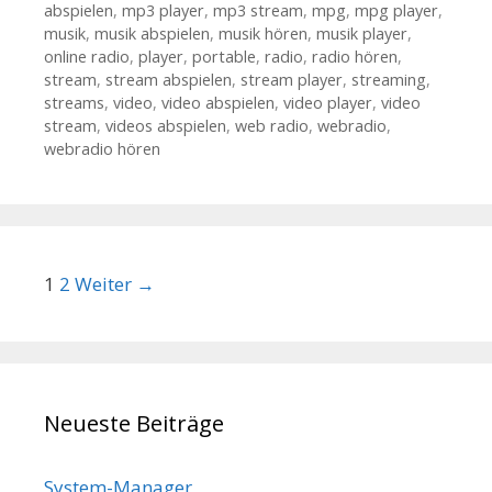
abspielen
,
mp3 player
,
mp3 stream
,
mpg
,
mpg player
,
musik
,
musik abspielen
,
musik hören
,
musik player
,
online radio
,
player
,
portable
,
radio
,
radio hören
,
stream
,
stream abspielen
,
stream player
,
streaming
,
streams
,
video
,
video abspielen
,
video player
,
video
stream
,
videos abspielen
,
web radio
,
webradio
,
webradio hören
Beitrags-Navigation
1
2
Weiter →
Neueste Beiträge
System-Manager