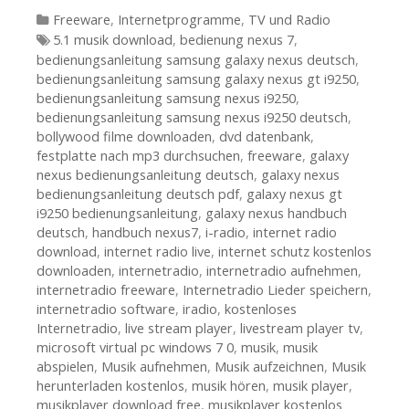
Kategorien
Freeware
,
Internetprogramme
,
TV und Radio
Tags
5.1 musik download
,
bedienung nexus 7
,
bedienungsanleitung samsung galaxy nexus deutsch
,
bedienungsanleitung samsung galaxy nexus gt i9250
,
bedienungsanleitung samsung nexus i9250
,
bedienungsanleitung samsung nexus i9250 deutsch
,
bollywood filme downloaden
,
dvd datenbank
,
festplatte nach mp3 durchsuchen
,
freeware
,
galaxy
nexus bedienungsanleitung deutsch
,
galaxy nexus
bedienungsanleitung deutsch pdf
,
galaxy nexus gt
i9250 bedienungsanleitung
,
galaxy nexus handbuch
deutsch
,
handbuch nexus7
,
i-radio
,
internet radio
download
,
internet radio live
,
internet schutz kostenlos
downloaden
,
internetradio
,
internetradio aufnehmen
,
internetradio freeware
,
Internetradio Lieder speichern
,
internetradio software
,
iradio
,
kostenloses
Internetradio
,
live stream player
,
livestream player tv
,
microsoft virtual pc windows 7 0
,
musik
,
musik
abspielen
,
Musik aufnehmen
,
Musik aufzeichnen
,
Musik
herunterladen kostenlos
,
musik hören
,
musik player
,
musikplayer download free
,
musikplayer kostenlos