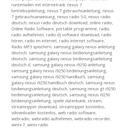
runterladen mit internetradi
,
nexus 7
betriebsanleitung
,
nexus 7 gebrauchsanleitung
,
nexus
7 gebrauchsanweisung
,
nexus radio 5.0
,
nexus radio
deutsch
,
nexus radio deutsch download
,
online radio
,
Online Radio Software
,
portable programme
,
radio
,
radio aufnehmen
,
radio dj software download
,
radio
hören
,
radio im internet
,
radio internet software
,
Radio MP3 speichern
,
samsung galaxy nexus anleitung
deutsch
,
samsung galaxy nexus bedienungsanleitung
deutsch
,
samsung galaxy nexus bedienungsanleitung
deutsch d
,
samsung galaxy nexus i9250 anleitung
,
samsung galaxy nexus i9250 bedienungsanleitung
,
samsung galaxy nexus i9250 handbuch
,
samsung
galaxy nexus i9250 handbuch deutsch
,
samsung nexus
bedienungsanleitung deutsch
,
samsung nexus gt i9250
bedienungsanleitung deutsch
,
samsung nexus i9250
bedienungsanleitung
,
spiele datenbank
,
stream
,
streamripper download
,
streamripper kostenlos
,
vdownloader kostenlos
,
web radio software
,
webradio
,
webradio aufnehmen
,
webradio recorder
,
wintv 7
,
wintv radio