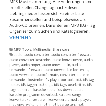
MP3 Musiksammlung. Alle Änderungen sind
im offiziellen Changelog nachzulesen.
Lieblingslieder lassen sich zu einer Liste
zusammenstellen und beispielsweise als
Audio-CD brennen. Darunter ein MP3 ID3-Tag
Organizer zum Suchen und Katalogisieren …
weiterlesen
Kategorien
MP3-Tools
,
Multimedia
,
Shareware
Tags
audio
,
audio converter
,
audio converter freeware
,
audio converter kostenlos
,
audio konvertieren
,
audio
player
,
audio ripper
,
audio umwandeln
,
audio
umwandeln freeware
,
audio umwandeln kostenlos
,
audio verwalten
,
audioformate
,
converter
,
dateien
umwandeln kostenlos
,
flv player portable
,
id3
,
id3 tag
editor
,
id3 tagger
,
id3 tags
,
id3 tags bearbeiten
,
id3
tags editieren
,
karaoke kostenlos downloaden
,
karaoke programm download
,
karaoke songs
,
konverter
,
konvertieren
,
konvertierer
,
media player
,
medienverwaltung
,
mp3
,
mp3 bearbeiten
,
mp3