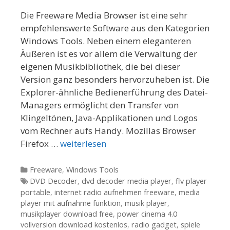
Die Freeware Media Browser ist eine sehr
empfehlenswerte Software aus den Kategorien
Windows Tools. Neben einem eleganteren
Äußeren ist es vor allem die Verwaltung der
eigenen Musikbibliothek, die bei dieser
Version ganz besonders hervorzuheben ist. Die
Explorer-ähnliche Bedienerführung des Datei-
Managers ermöglicht den Transfer von
Klingeltönen, Java-Applikationen und Logos
vom Rechner aufs Handy. Mozillas Browser
Firefox …
weiterlesen
Kategorien
Freeware
,
Windows Tools
Tags
DVD Decoder
,
dvd decoder media player
,
flv player
portable
,
internet radio aufnehmen freeware
,
media
player mit aufnahme funktion
,
musik player
,
musikplayer download free
,
power cinema 4.0
vollversion download kostenlos
,
radio gadget
,
spiele