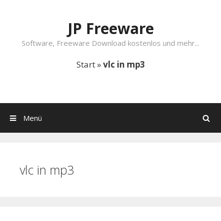
Springe zum Inhalt
JP Freeware
Software, Freeware Download kostenlos und mehr...
Start
»
vlc in mp3
Menü
Suchen
vlc in mp3