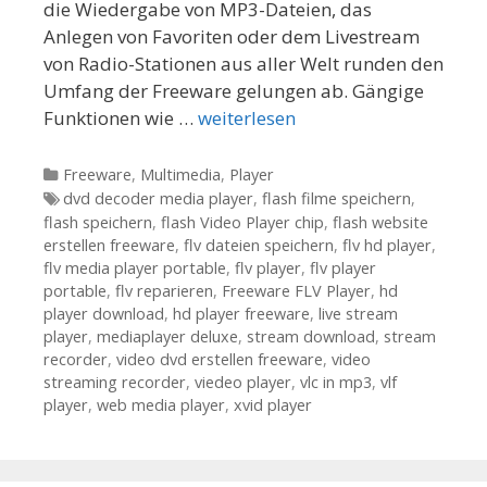
die Wiedergabe von MP3-Dateien, das
Anlegen von Favoriten oder dem Livestream
von Radio-Stationen aus aller Welt runden den
Umfang der Freeware gelungen ab. Gängige
Funktionen wie …
weiterlesen
Kategorien
Freeware
,
Multimedia
,
Player
Tags
dvd decoder media player
,
flash filme speichern
,
flash speichern
,
flash Video Player chip
,
flash website
erstellen freeware
,
flv dateien speichern
,
flv hd player
,
flv media player portable
,
flv player
,
flv player
portable
,
flv reparieren
,
Freeware FLV Player
,
hd
player download
,
hd player freeware
,
live stream
player
,
mediaplayer deluxe
,
stream download
,
stream
recorder
,
video dvd erstellen freeware
,
video
streaming recorder
,
viedeo player
,
vlc in mp3
,
vlf
player
,
web media player
,
xvid player