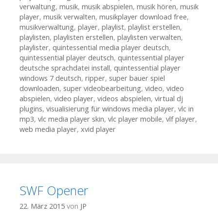
verwaltung
,
musik
,
musik abspielen
,
musik hören
,
musik
player
,
musik verwalten
,
musikplayer download free
,
musikverwaltung
,
player
,
playlist
,
playlist erstellen
,
playlisten
,
playlisten erstellen
,
playlisten verwalten
,
playlister
,
quintessential media player deutsch
,
quintessential player deutsch
,
quintessential player
deutsche sprachdatei install
,
quintessential player
windows 7 deutsch
,
ripper
,
super bauer spiel
downloaden
,
super videobearbeitung
,
video
,
video
abspielen
,
video player
,
videos abspielen
,
virtual dj
plugins
,
visualisierung für windows media player
,
vlc in
mp3
,
vlc media player skin
,
vlc player mobile
,
vlf player
,
web media player
,
xvid player
SWF Opener
22. März 2015
von
JP