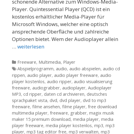
schonende Alternative zum Windows-Media-
Player. Quintessential Player (QCD) ist ein
kostenlos erhältlicher Media-Player für
Microsoft Windows, welcher eine optisch
ansprechende Oberfläche und zahlreiche
Optionen bietet. Wem der Audioplayer allein
…
weiterlesen
Kategorien
Freeware
,
Multimedia
,
Player
Tags
Abspielprogramm
,
audio
,
audio abspielen
,
audio cd
rippen
,
audio player
,
audio player freeware
,
audio
player kostenlos
,
audio ripper
,
audio visualisierung
freeware
,
audiograbber
,
audioplayer
,
Audioplayer
MP3
,
cd ripper
,
daten cd archivieren
,
deutsches
sprachpaket vista
,
dvd
,
dvd player
,
dvd to mp3
freeware
,
filme ansehen
,
filme player
,
free download
multimedia player
,
freeware
,
grabber
,
magix musik
maker 15 premium download
,
media player
,
media
player freeware
,
media player kostenlos
,
mp3
,
mp3
player
,
mp3 tag editor free
,
mp3 verwalten
,
mp3