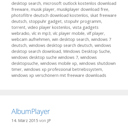
desktop search
,
microsoft outlock kostenlos download
freeware
,
musik player
,
musikplayer download free
,
photofiltre deutsch download kostenlos
,
skat freeware
deutsch
,
stoppuhr gadget
,
stopuhr programm
,
torrent
,
video player kostenlos
,
vista gadgets
webradio
,
vlc in mp3
,
vlc player mobile
,
vlf player
,
webcam aufnehmen
,
win desktop search
,
windows 7
deutsch
,
windows desktop search deutsch
,
windows
desktop search download
,
Windows Desktop Suche
,
windows desktop suche windows 7
,
windows
desktopsuche
,
windows mobile xp
,
windows shutdown
timer
,
windows xp professional betriebssystem
,
windows xp verschönern mit freeware downloads
AlbumPlayer
14. März 2015
von
JP