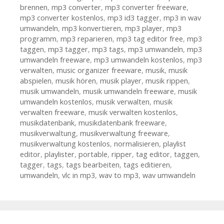
brennen
,
mp3 converter
,
mp3 converter freeware
,
mp3 converter kostenlos
,
mp3 id3 tagger
,
mp3 in wav
umwandeln
,
mp3 konvertieren
,
mp3 player
,
mp3
programm
,
mp3 reparieren
,
mp3 tag editor free
,
mp3
taggen
,
mp3 tagger
,
mp3 tags
,
mp3 umwandeln
,
mp3
umwandeln freeware
,
mp3 umwandeln kostenlos
,
mp3
verwalten
,
music organizer freeware
,
musik
,
musik
abspielen
,
musik hören
,
musik player
,
musik rippen
,
musik umwandeln
,
musik umwandeln freeware
,
musik
umwandeln kostenlos
,
musik verwalten
,
musik
verwalten freeware
,
musik verwalten kostenlos
,
musikdatenbank
,
musikdatenbank freeware
,
musikverwaltung
,
musikverwaltung freeware
,
musikverwaltung kostenlos
,
normalisieren
,
playlist
editor
,
playlister
,
portable
,
ripper
,
tag editor
,
taggen
,
tagger
,
tags
,
tags bearbeiten
,
tags editieren
,
umwandeln
,
vlc in mp3
,
wav to mp3
,
wav umwandeln