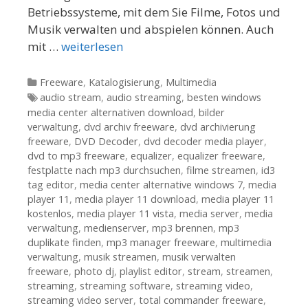
Betriebssysteme, mit dem Sie Filme, Fotos und
Musik verwalten und abspielen können. Auch
mit …
weiterlesen
Kategorien
Freeware
,
Katalogisierung
,
Multimedia
Tags
audio stream
,
audio streaming
,
besten windows
media center alternativen download
,
bilder
verwaltung
,
dvd archiv freeware
,
dvd archivierung
freeware
,
DVD Decoder
,
dvd decoder media player
,
dvd to mp3 freeware
,
equalizer
,
equalizer freeware
,
festplatte nach mp3 durchsuchen
,
filme streamen
,
id3
tag editor
,
media center alternative windows 7
,
media
player 11
,
media player 11 download
,
media player 11
kostenlos
,
media player 11 vista
,
media server
,
media
verwaltung
,
medienserver
,
mp3 brennen
,
mp3
duplikate finden
,
mp3 manager freeware
,
multimedia
verwaltung
,
musik streamen
,
musik verwalten
freeware
,
photo dj
,
playlist editor
,
stream
,
streamen
,
streaming
,
streaming software
,
streaming video
,
streaming video server
,
total commander freeware
,