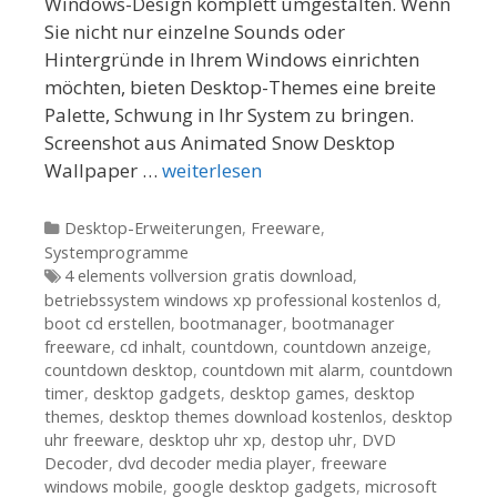
Windows-Design komplett umgestalten. Wenn
Sie nicht nur einzelne Sounds oder
Hintergründe in Ihrem Windows einrichten
möchten, bieten Desktop-Themes eine breite
Palette, Schwung in Ihr System zu bringen.
Screenshot aus Animated Snow Desktop
Wallpaper …
weiterlesen
Kategorien
Desktop-Erweiterungen
,
Freeware
,
Systemprogramme
Tags
4 elements vollversion gratis download
,
betriebssystem windows xp professional kostenlos d
,
boot cd erstellen
,
bootmanager
,
bootmanager
freeware
,
cd inhalt
,
countdown
,
countdown anzeige
,
countdown desktop
,
countdown mit alarm
,
countdown
timer
,
desktop gadgets
,
desktop games
,
desktop
themes
,
desktop themes download kostenlos
,
desktop
uhr freeware
,
desktop uhr xp
,
destop uhr
,
DVD
Decoder
,
dvd decoder media player
,
freeware
windows mobile
,
google desktop gadgets
,
microsoft