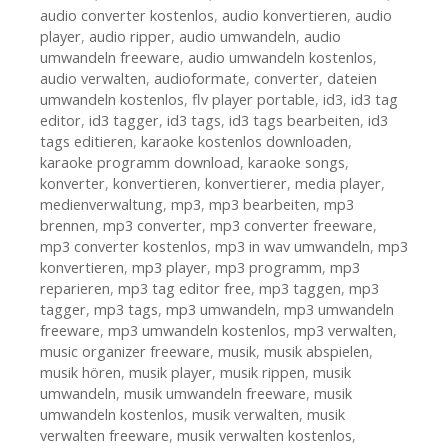
audio converter kostenlos
,
audio konvertieren
,
audio
player
,
audio ripper
,
audio umwandeln
,
audio
umwandeln freeware
,
audio umwandeln kostenlos
,
audio verwalten
,
audioformate
,
converter
,
dateien
umwandeln kostenlos
,
flv player portable
,
id3
,
id3 tag
editor
,
id3 tagger
,
id3 tags
,
id3 tags bearbeiten
,
id3
tags editieren
,
karaoke kostenlos downloaden
,
karaoke programm download
,
karaoke songs
,
konverter
,
konvertieren
,
konvertierer
,
media player
,
medienverwaltung
,
mp3
,
mp3 bearbeiten
,
mp3
brennen
,
mp3 converter
,
mp3 converter freeware
,
mp3 converter kostenlos
,
mp3 in wav umwandeln
,
mp3
konvertieren
,
mp3 player
,
mp3 programm
,
mp3
reparieren
,
mp3 tag editor free
,
mp3 taggen
,
mp3
tagger
,
mp3 tags
,
mp3 umwandeln
,
mp3 umwandeln
freeware
,
mp3 umwandeln kostenlos
,
mp3 verwalten
,
music organizer freeware
,
musik
,
musik abspielen
,
musik hören
,
musik player
,
musik rippen
,
musik
umwandeln
,
musik umwandeln freeware
,
musik
umwandeln kostenlos
,
musik verwalten
,
musik
verwalten freeware
,
musik verwalten kostenlos
,