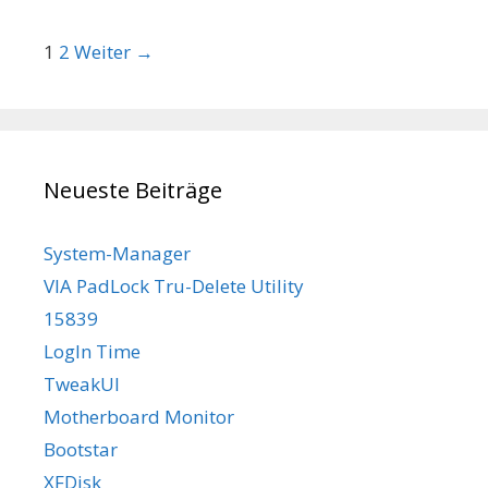
Beitrags-Navigation
1
2
Weiter →
Neueste Beiträge
System-Manager
VIA PadLock Tru-Delete Utility
15839
LogIn Time
TweakUI
Motherboard Monitor
Bootstar
XFDisk