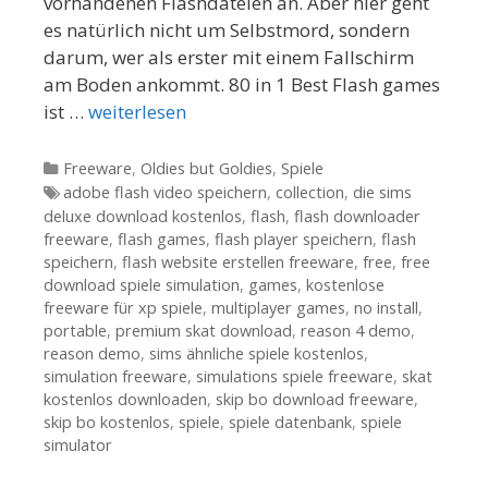
vorhandenen Flashdateien an. Aber hier geht
es natürlich nicht um Selbstmord, sondern
darum, wer als erster mit einem Fallschirm
am Boden ankommt. 80 in 1 Best Flash games
ist …
weiterlesen
Kategorien
Freeware
,
Oldies but Goldies
,
Spiele
Tags
adobe flash video speichern
,
collection
,
die sims
deluxe download kostenlos
,
flash
,
flash downloader
freeware
,
flash games
,
flash player speichern
,
flash
speichern
,
flash website erstellen freeware
,
free
,
free
download spiele simulation
,
games
,
kostenlose
freeware für xp spiele
,
multiplayer games
,
no install
,
portable
,
premium skat download
,
reason 4 demo
,
reason demo
,
sims ähnliche spiele kostenlos
,
simulation freeware
,
simulations spiele freeware
,
skat
kostenlos downloaden
,
skip bo download freeware
,
skip bo kostenlos
,
spiele
,
spiele datenbank
,
spiele
simulator