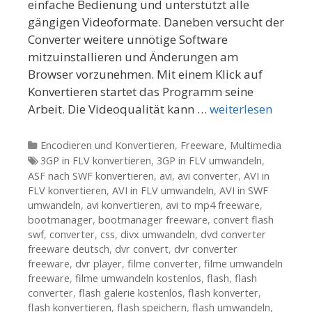
einfache Bedienung und unterstützt alle
gängigen Videoformate. Daneben versucht der
Converter weitere unnötige Software
mitzuinstallieren und Änderungen am
Browser vorzunehmen. Mit einem Klick auf
Konvertieren startet das Programm seine
Arbeit. Die Videoqualität kann …
weiterlesen
Kategorien
Encodieren und Konvertieren
,
Freeware
,
Multimedia
Tags
3GP in FLV konvertieren
,
3GP in FLV umwandeln
,
ASF nach SWF konvertieren
,
avi
,
avi converter
,
AVI in
FLV konvertieren
,
AVI in FLV umwandeln
,
AVI in SWF
umwandeln
,
avi konvertieren
,
avi to mp4 freeware
,
bootmanager
,
bootmanager freeware
,
convert flash
swf
,
converter
,
css
,
divx umwandeln
,
dvd converter
freeware deutsch
,
dvr convert
,
dvr converter
freeware
,
dvr player
,
filme converter
,
filme umwandeln
freeware
,
filme umwandeln kostenlos
,
flash
,
flash
converter
,
flash galerie kostenlos
,
flash konverter
,
flash konvertieren
,
flash speichern
,
flash umwandeln
,