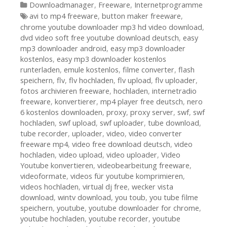
Kategorien
Downloadmanager
,
Freeware
,
Internetprogramme
Tags
avi to mp4 freeware
,
button maker freeware
,
chrome youtube downloader mp3 hd video download
,
dvd video soft free youtube download deutsch
,
easy
mp3 downloader android
,
easy mp3 downloader
kostenlos
,
easy mp3 downloader kostenlos
runterladen
,
emule kostenlos
,
filme converter
,
flash
speichern
,
flv
,
flv hochladen
,
flv upload
,
flv uploader
,
fotos archivieren freeware
,
hochladen
,
internetradio
freeware
,
konvertierer
,
mp4 player free deutsch
,
nero
6 kostenlos downloaden
,
proxy
,
proxy server
,
swf
,
swf
hochladen
,
swf upload
,
swf uploader
,
tube download
,
tube recorder
,
uploader
,
video
,
video converter
freeware mp4
,
video free download deutsch
,
video
hochladen
,
video upload
,
video uploader
,
Video
Youtube konvertieren
,
videobearbeitung freeware
,
videoformate
,
videos für youtube komprimieren
,
videos hochladen
,
virtual dj free
,
wecker vista
download
,
wintv download
,
you toub
,
you tube filme
speichern
,
youtube
,
youtube downloader for chrome
,
youtube hochladen
,
youtube recorder
,
youtube