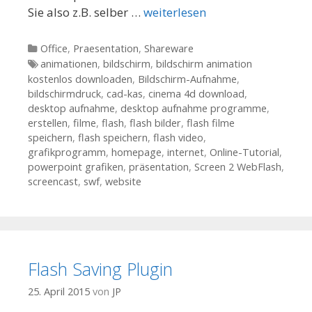
Sie also z.B. selber …
weiterlesen
Kategorien
Office
,
Praesentation
,
Shareware
Tags
animationen
,
bildschirm
,
bildschirm animation
kostenlos downloaden
,
Bildschirm-Aufnahme
,
bildschirmdruck
,
cad-kas
,
cinema 4d download
,
desktop aufnahme
,
desktop aufnahme programme
,
erstellen
,
filme
,
flash
,
flash bilder
,
flash filme
speichern
,
flash speichern
,
flash video
,
grafikprogramm
,
homepage
,
internet
,
Online-Tutorial
,
powerpoint grafiken
,
präsentation
,
Screen 2 WebFlash
,
screencast
,
swf
,
website
Flash Saving Plugin
25. April 2015
von
JP