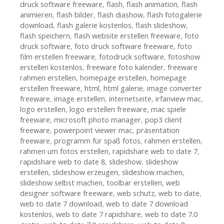
druck software freeware
,
flash
,
flash animation
,
flash
animieren
,
flash bilder
,
flash diashow
,
flash fotogalerie
download
,
flash galerie kostenlos
,
flash slideshow
,
flash speichern
,
flash website erstellen freeware
,
foto
druck software
,
foto druck software freeware
,
foto
film erstellen freeware
,
fotodruck software
,
fotoshow
erstellen kostenlos
,
freeware foto kalender
,
freeware
rahmen erstellen
,
homepage erstellen
,
homepage
erstellen freeware
,
html
,
html galerie
,
image converter
freeware
,
image erstellen
,
internetseite
,
irfanview mac
,
logo erstellen
,
logo erstellen freeware
,
mac spiele
freeware
,
microsoft photo manager
,
pop3 client
freeware
,
powerpoint viewer mac
,
präsentation
freeware
,
programm für spaß fotos
,
rahmen erstellen
,
rahmen um fotos erstellen
,
rapidshare web to date 7
,
rapidshare web to date 8
,
slideshow
,
slideshow
erstellen
,
slideshow erzeugen
,
slideshow machen
,
slideshow selbst machen
,
toolbar erstellen
,
web
designer software freeware
,
web schutz
,
web to date
,
web to date 7 download
,
web to date 7 download
kostenlos
,
web to date 7 rapidshare
,
web to date 7.0