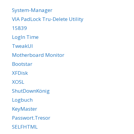
System-Manager
VIA PadLock Tru-Delete Utility
15839
LogIn Time
TweakUI
Motherboard Monitor
Bootstar
XFDisk
XOSL
ShutDownKönig
Logbuch
KeyMaster
Passwort.Tresor
SELFHTML