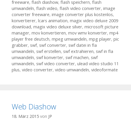
freeware
,
flash diashow
,
flash speichern
,
flash
umwandeln
,
flash video
,
flash video converter
,
image
converter freeware
,
image converter plus kostenlos
,
konvertierer
,
lcars animation
,
magix video deluxe 2009
download
,
magix video deluxe silver
,
microsoft picture
manager
,
mov konvertieren
,
mov wmv konverter
,
mp4
player free deutsch
,
mpeg umwandeln
,
mpg player
,
pic
grabber
,
swf
,
swf converter
,
swf datei in fla
umwandeln
,
swf erstellen
,
swf extrahieren
,
swf in fla
umwandeln
,
swf konverter
,
swf machen
,
swf
umwandeln
,
swf video converter
,
ulead video studio 11
plus
,
video converter
,
video umwandeln
,
videoformate
Web Diashow
18. März 2015
von
JP