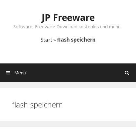
Springe zum Inhalt
JP Freeware
Software, Freeware Download kostenlos und mehr...
Start
»
flash speichern
Menü
Suchen
flash speichern