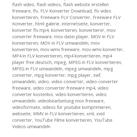
flash video
,
flash videos
,
flash website erstellen
freeware
,
flv
,
FLV Konverter Download
,
flv video
konvertieren
,
Freeware FLV Converter
,
Freeware FLV
Konverter
,
html galerie
,
internetseite
,
konverter
,
konverter flv mp4
,
konvertieren
,
konvertierer
,
mov
converter freeware
,
mov datei player
,
MOV in FLV
konvertieren
,
MOV in FLV umwandeln
,
mov
konvertieren
,
mov wmv freeware
,
mov wmv konverter
,
MP4 in FLV konvertieren
,
mp4 konvertieren
,
mp4
player free deutsch
,
mpeg
,
MPEG in FLV konvertieren
,
MPEG in FLV umwandeln
,
mpeg umwandeln
,
mpg
converter
,
mpg konverter
,
mpg player
,
swf
,
umwandeln
,
video
,
video converter
,
video converter
freeware
,
video converter freeware mp4
,
video
converter kostenlos
,
video konvertieren
,
video
umwandeln
,
videobearbeitung mov freeware
,
videoformate
,
videos für youtube komprimieren
,
webseite
,
WMV in FLV konvertieren
,
xml
,
xvid
converter
,
YouTube Filme konvertieren
,
YouTube
Videos umwandeln