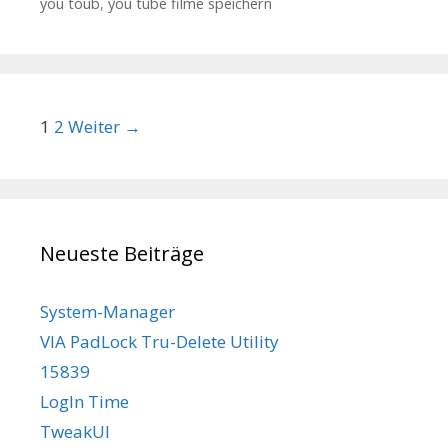
you toub
,
you tube filme speichern
Beitrags-Navigation
1
2
Weiter →
Neueste Beiträge
System-Manager
VIA PadLock Tru-Delete Utility
15839
LogIn Time
TweakUI