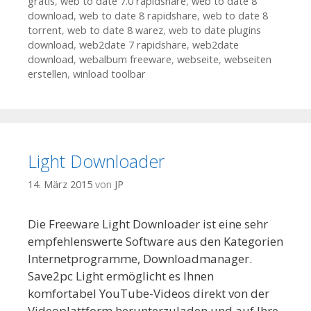
gratis
,
web to date 7.0 rapidshare
,
web to date 8
download
,
web to date 8 rapidshare
,
web to date 8
torrent
,
web to date 8 warez
,
web to date plugins
download
,
web2date 7 rapidshare
,
web2date
download
,
webalbum freeware
,
webseite
,
webseiten
erstellen
,
winload toolbar
Light Downloader
14. März 2015
von
JP
Die Freeware Light Downloader ist eine sehr
empfehlenswerte Software aus den Kategorien
Internetprogramme, Downloadmanager.
Save2pc Light ermöglicht es Ihnen
komfortabel YouTube-Videos direkt von der
Videoplattform herunterzuladen und auf Ihre