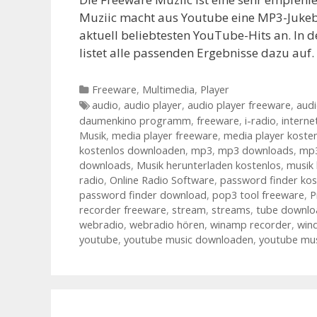
Muziic macht aus Youtube eine MP3-Jukebo
aktuell beliebtesten YouTube-Hits an. In d
listet alle passenden Ergebnisse dazu auf.
Kategorien
Freeware
,
Multimedia
,
Player
Tags
audio
,
audio player
,
audio player freeware
,
audi
daumenkino programm
,
freeware
,
i-radio
,
interne
Musik
,
media player freeware
,
media player koste
kostenlos downloaden
,
mp3
,
mp3 downloads
,
mp3
downloads
,
Musik herunterladen kostenlos
,
musik
radio
,
Online Radio Software
,
password finder ko
password finder download
,
pop3 tool freeware
,
P
recorder freeware
,
stream
,
streams
,
tube downlo
webradio
,
webradio hören
,
winamp recorder
,
win
youtube
,
youtube music downloaden
,
youtube mu