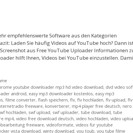
ehr empfehlenswerte Software aus den Kategorien
it: Laden Sie häufig Videos auf YouTube hoch? Dann is
e. Screenshot aus Free YouTube Uploader Informationen z
der hilft Ihnen, Videos bei YouTube einzustellen. Dami
amme
hrome youtube downloader mp3 hd video download
,
dvd video sof
ader android
,
easy mp3 downloader kostenlos
,
easy mp3
os
,
filme converter
,
flash speichern
,
flv
,
flv hochladen
,
flv upload
,
flv
nternetradio freeware
,
konvertierer
,
mp4 player free deutsch
,
nero
swf hochladen
,
swf upload
,
swf uploader
,
tube download
,
tube
are mp4
,
video free download deutsch
,
video hochladen
,
video uplo
obearbeitung freeware
,
videoformate
,
videos für youtube
cker vista download
,
wintv download
,
you toub
,
you tube filme