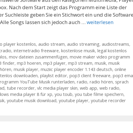
x. Nach dem Start zeigt das Programm eine Liste der
er Suchleiste geben Sie ein Stichwort ein und die Softwar
 Alle Songs lassen sich jedoch auch …
weiterlesen
o player kostenlos
,
audio stream
,
audio streaming
,
audiostreams
,
tradio
,
internetradio freeware
,
kostenlose musik
,
legal kostenlos
nlos
,
mov dateien zusammenfügen
,
movie maker video programm
 finder
,
mp3 hoeren
,
mp3 player
,
mp3 stream
,
musik
,
musik
 hören
,
musik player
,
muziic player encoder 1.143 deutsch
,
online
stenlos downloaden
,
playlist editor
,
pop3 client freeware
,
pop3 emai
rogramm YouTube Musik runterladen
,
radio
,
radio hören
,
sprach
ad
,
tube recorder
,
vlc media player skin
,
web app
,
web radio
,
dows media player 8 für xp
,
you toub
,
you tube filme speichern
,
sik
,
youtube musik download
,
youtube player
,
youtube recorder