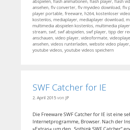
abspielen
,
flash animationen
,
flash player
,
flash vi
ansehen
,
flv converter
,
flv myvideo download
,
flv 
player portable
,
freeware
,
h264
,
kostenloser vide
kostenlos
,
mediaplayer
,
mediaplayer download
,
m
multimedia abspielen kostenlos
,
multimedia player
stream
,
swf
,
swf abspielen
,
swf player
,
tipp der re
anschauen
,
video player
,
videoformate
,
videoplaye
ansehen
,
videos runterladen
,
website video player
youtube videos
,
youtube videos speichern
SWF Catcher for IE
2. April 2015
von
JP
Die Freeware SWF Catcher for IE ist eine 
Internetprogramme, Browser. Nach der Inst
»Extras« um den „Sothink SWF Catcher“ erw