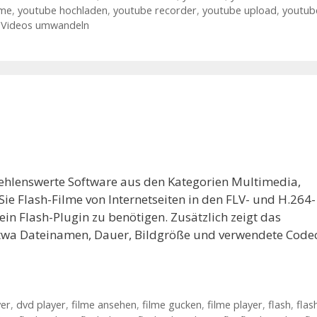
ome
,
youtube hochladen
,
youtube recorder
,
youtube upload
,
youtub
Videos umwandeln
fehlenswerte Software aus den Kategorien Multimedia,
ie Flash-Filme von Internetseiten in den FLV- und H.264-
in Flash-Plugin zu benötigen. Zusätzlich zeigt das
etwa Dateinamen, Dauer, Bildgröße und verwendete Codec
yer
,
dvd player
,
filme ansehen
,
filme gucken
,
filme player
,
flash
,
flas