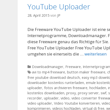
YouTube Uploader
28. April 2015
von
JP
Die Freeware YouTube Uploader ist eine s
Internetprogramme, Downloadmanager. Faz
diese Freeware genau das Richtige für Si
Free YouTube Uploader Free YouTube Uploa
umgehen sie einerseits die …
weiterlesen
Kategorien
Downloadmanager
,
Freeware
,
Internetprogr
Tags
avi to mp4 freeware
,
button maker freeware
,
c
free youtube download deutsch
,
easy mp3 downlo
downloader kostenlos runterladen
,
emule kostenl
uploader
,
fotos archivieren freeware
,
hochladen
,
i
kostenlos downloaden
,
proxy
,
proxy server
,
swf
,
recorder
,
uploader
,
video
,
video converter freew
video uploader
,
Video Youtube konvertieren
,
vide
komprimieren
,
videos hochladen
,
virtual dj free
,
we