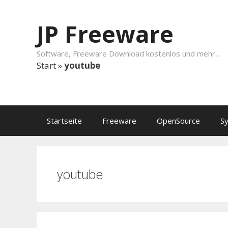
Springe zum Inhalt
JP Freeware
Software, Freeware Download kostenlos und mehr...
Start
»
youtube
Startseite
Freeware
OpenSource
S
youtube