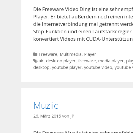
Die Freeware Video Ding ist eine sehr em
Player. Er bietet außerdem noch einen inte
die Internetverbindung mal getrennt werden 
Stop-Funktion und einen Lautstärkeregler
konvertiert Videos mit CUDA-Unterstützu
Kategorien
Freeware
,
Multimedia
,
Player
Tags
air
,
desktop player
,
freeware
,
media player
,
pla
desktop
,
youtube player
,
youtube video
,
youtube 
Muziic
26. März 2015
von
JP
Die Freeware Muziic ist eine sehr empfehl