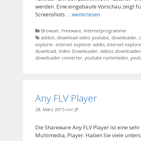
werden. Eine eingebaute Vorschau zeigt f
Screenshots …
weiterlesen
Kategorien
Browser
,
Freeware
,
Internetprogramme
Tags
addon
,
download video youtube
,
downloader
,
explorer
,
internet explorer addin
,
internet explor
download
,
Video Downloader
,
videos downloaden
downloader converter
,
youtube runterladen
,
yout
Any FLV Player
28. März 2015
von
JP
Die Shareware Any FLV Player ist eine seh
Multimedia, Player. Haben Sie viele unters