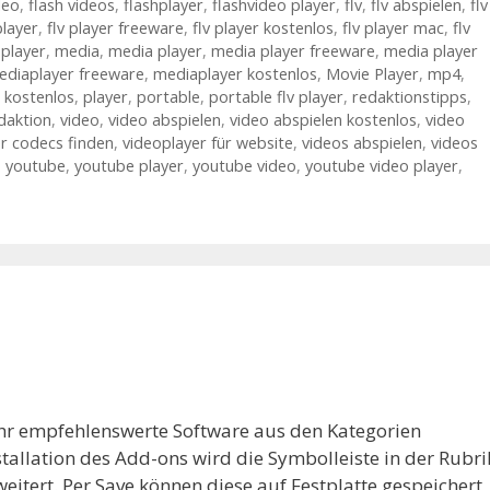
deo
,
flash videos
,
flashplayer
,
flashvideo player
,
flv
,
flv abspielen
,
flv
player
,
flv player freeware
,
flv player kostenlos
,
flv player mac
,
flv
oplayer
,
media
,
media player
,
media player freeware
,
media player
ediaplayer freeware
,
mediaplayer kostenlos
,
Movie Player
,
mp4
,
 kostenlos
,
player
,
portable
,
portable flv player
,
redaktionstipps
,
daktion
,
video
,
video abspielen
,
video abspielen kostenlos
,
video
r codecs finden
,
videoplayer für website
,
videos abspielen
,
videos
,
youtube
,
youtube player
,
youtube video
,
youtube video player
,
sehr empfehlenswerte Software aus den Kategorien
allation des Add-ons wird die Symbolleiste in der Rubri
eitert. Per Save können diese auf Festplatte gespeichert