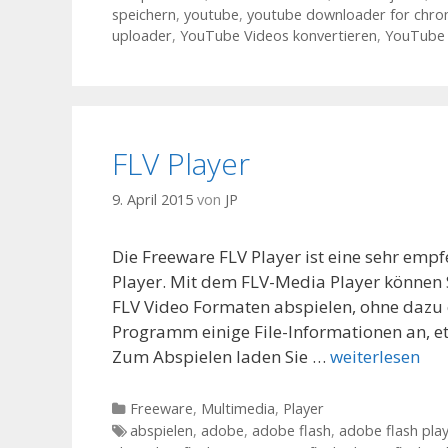
speichern
,
youtube
,
youtube downloader for chr
uploader
,
YouTube Videos konvertieren
,
YouTube 
FLV Player
9. April 2015
von
JP
Die Freeware FLV Player ist eine sehr emp
Player. Mit dem FLV-Media Player können S
FLV Video Formaten abspielen, ohne dazu e
Programm einige File-Informationen an, 
Zum Abspielen laden Sie …
weiterlesen
Kategorien
Freeware
,
Multimedia
,
Player
Tags
abspielen
,
adobe
,
adobe flash
,
adobe flash pla