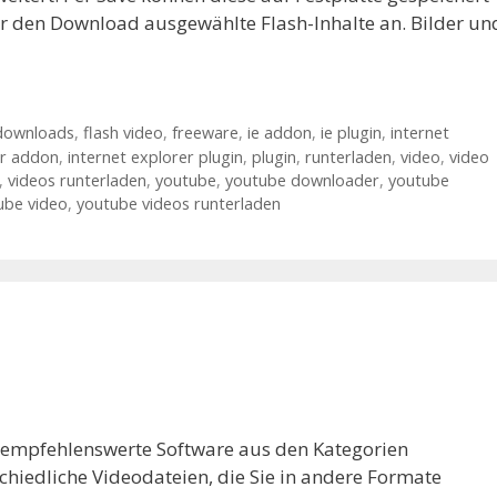
ür den Download ausgewählte Flash-Inhalte an. Bilder un
downloads
,
flash video
,
freeware
,
ie addon
,
ie plugin
,
internet
er addon
,
internet explorer plugin
,
plugin
,
runterladen
,
video
,
video
,
videos runterladen
,
youtube
,
youtube downloader
,
youtube
ube video
,
youtube videos runterladen
r empfehlenswerte Software aus den Kategorien
chiedliche Videodateien, die Sie in andere Formate