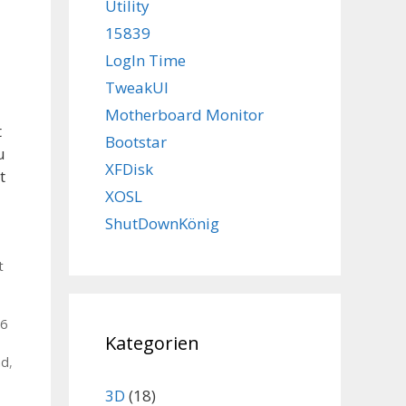
Utility
15839
LogIn Time
TweakUI
Motherboard Monitor
t
Bootstar
u
XFDisk
t
XOSL
ShutDownKönig
t
 6
Kategorien
ad
,
3D
(18)