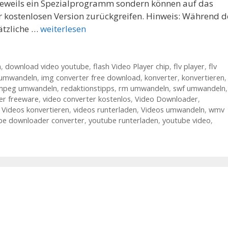
jeweils ein Spezialprogramm sondern können auf das
r kostenlosen Version zurückgreifen. Hinweis: Während d
sätzliche …
weiterlesen
n
,
download video youtube
,
flash Video Player chip
,
flv player
,
flv
 umwandeln
,
img converter free download
,
konverter
,
konvertieren
,
mpeg umwandeln
,
redaktionstipps
,
rm umwandeln
,
swf umwandeln
,
er freeware
,
video converter kostenlos
,
Video Downloader
,
,
Videos konvertieren
,
videos runterladen
,
Videos umwandeln
,
wmv
be downloader converter
,
youtube runterladen
,
youtube video
,