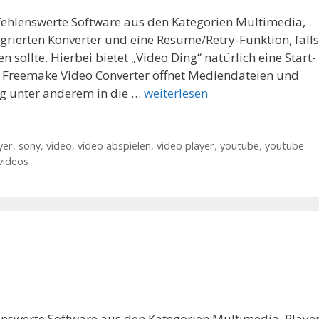
pfehlenswerte Software aus den Kategorien Multimedia,
grierten Konverter und eine Resume/Retry-Funktion, falls
sollte. Hierbei bietet „Video Ding“ natürlich eine Start-
. Freemake Video Converter öffnet Mediendateien und
ng unter anderem in die …
weiterlesen
yer
,
sony
,
video
,
video abspielen
,
video player
,
youtube
,
youtube
videos
enswerte Software aus den Kategorien Multimedia, Player