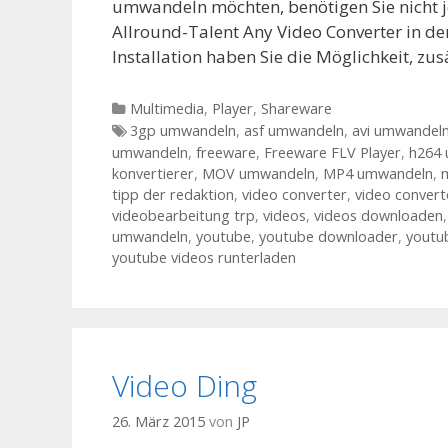
umwandeln möchten, benötigen Sie nicht 
Allround-Talent Any Video Converter in de
Installation haben Sie die Möglichkeit, zu
Kategorien
Multimedia
,
Player
,
Shareware
Tags
3gp umwandeln
,
asf umwandeln
,
avi umwandel
umwandeln
,
freeware
,
Freeware FLV Player
,
h264
konvertierer
,
MOV umwandeln
,
MP4 umwandeln
,
tipp der redaktion
,
video converter
,
video convert
videobearbeitung trp
,
videos
,
videos downloaden
umwandeln
,
youtube
,
youtube downloader
,
youtu
youtube videos runterladen
Video Ding
26. März 2015
von
JP