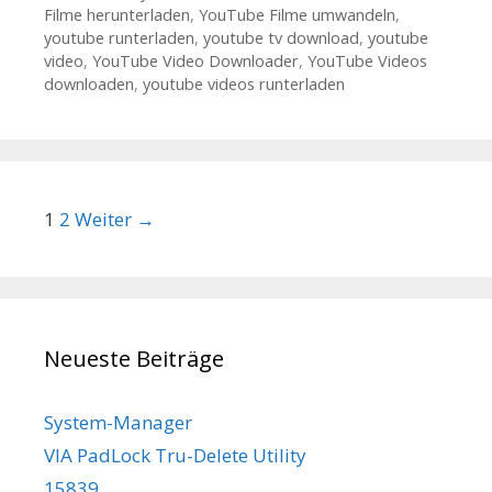
Filme herunterladen
,
YouTube Filme umwandeln
,
youtube runterladen
,
youtube tv download
,
youtube
video
,
YouTube Video Downloader
,
YouTube Videos
downloaden
,
youtube videos runterladen
Beitrags-Navigation
1
2
Weiter →
Neueste Beiträge
System-Manager
VIA PadLock Tru-Delete Utility
15839