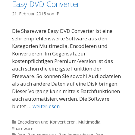
Easy DVD Converter
21. Februar 2015
von
JP
Die Shareware Easy DVD Converter ist eine
sehr empfehlenswerte Software aus den
Kategorien Multimedia, Encodieren und
Konvertieren. Im Gegensatz zur
kostenpflichtigen Premium-Version ist das
auch schon die einzigste Funktion der
Freeware. So können Sie sowohl Audiodateien
als auch andere Daten auf eine Disk bringen.
Dieser Vorgang kann mittels Batchfunktionen
auch automatisiert werden. Die Software
bietet …
weiterlesen
Kategorien
Encodieren und Konvertieren
,
Multimedia
,
Shareware
Tags
3gp
,
3gp converter
,
3gp konvertieren
,
3gp