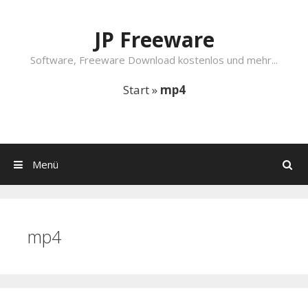
Springe zum Inhalt
JP Freeware
Software, Freeware Download kostenlos und mehr...
Start
»
mp4
Menü
Suchen
mp4