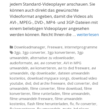
jedem Standard-Videoplayer anschauen. Sie
können auch direkt das gewünschte
Videoformat angeben, damit die Videos als
AVI-, MPEG-, DVD-, MP4- und 3GP-Dateien mit
einem beliebigen Videoplayer angesehen
werden können. Reicht Ihnen die …
weiterlesen
Kategorien
Downloadmanager
,
Freeware
,
Internetprogramme
Tags
3gp
,
3gp converter
,
3gp konvertieren
,
3gp
umwandeln
,
alternative zu vdownloader
,
audioformate
,
avi
,
avi converter
,
AVI in MPG
umwandeln
,
avi konvertieren
,
avi to dvd freeware
,
avi
umwandeln
,
clip downloader
,
dateien umwandeln
kostenlos
,
download myspace songs
,
download video
youtube
,
dvd
,
dvd archiv freeware
,
dvd converter
,
dvd
umwandeln
,
filme converter
,
filme download
,
filme
konvertieren
,
filme runterladen
,
filme umwandeln
,
filme umwandeln freeware
,
filme umwandeln
kostenlos
,
flash filme herunterladen
,
flv
,
flv converter
,
flv konvertieren
,
flv umwandeln
,
gratis
,
hd player