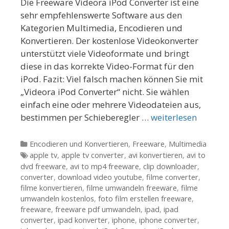
Die Freeware Videora iPod Converter ist eine
sehr empfehlenswerte Software aus den
Kategorien Multimedia, Encodieren und
Konvertieren. Der kostenlose Videokonverter
unterstützt viele Videoformate und bringt
diese in das korrekte Video-Format für den
iPod. Fazit: Viel falsch machen können Sie mit
„Videora iPod Converter“ nicht. Sie wählen
einfach eine oder mehrere Videodateien aus,
bestimmen per Schieberegler …
weiterlesen
Kategorien
Encodieren und Konvertieren
,
Freeware
,
Multimedia
Tags
apple tv
,
apple tv converter
,
avi konvertieren
,
avi to
dvd freeware
,
avi to mp4 freeware
,
clip downloader
,
converter
,
download video youtube
,
filme converter
,
filme konvertieren
,
filme umwandeln freeware
,
filme
umwandeln kostenlos
,
foto film erstellen freeware
,
freeware
,
freeware pdf umwandeln
,
ipad
,
ipad
converter
,
ipad konverter
,
iphone
,
iphone converter
,