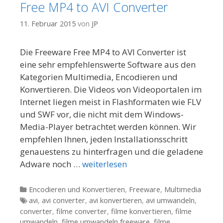
Free MP4 to AVI Converter
11. Februar 2015
von
JP
Die Freeware Free MP4 to AVI Converter ist
eine sehr empfehlenswerte Software aus den
Kategorien Multimedia, Encodieren und
Konvertieren. Die Videos von Videoportalen im
Internet liegen meist in Flashformaten wie FLV
und SWF vor, die nicht mit dem Windows-
Media-Player betrachtet werden können. Wir
empfehlen Ihnen, jeden Installationsschritt
genauestens zu hinterfragen und die geladene
Adware noch …
weiterlesen
Kategorien
Encodieren und Konvertieren
,
Freeware
,
Multimedia
Tags
avi
,
avi converter
,
avi konvertieren
,
avi umwandeln
,
converter
,
filme converter
,
filme konvertieren
,
filme
umwandeln
,
filme umwandeln freeware
,
filme