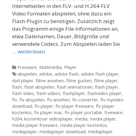
Internetseiten in den FLV- und H.264-FLV
Video Formaten abspielen, ohne dazu ein
Flash-Plugin zu benötigen. Zusätzlich zeigt
das Programm einige File-Informationen an,
etwa Dateinamen, Dauer, Bildgröße und
verwendete Codecs. Zum Abspielen laden Sie
…
weiterlesen
Kategorien
Freeware
,
Multimedia
,
Player
Tags
abspielen
,
adobe
,
adobe flash
,
adobe flash player
,
dvd player
,
filme ansehen
,
filme gucken
,
filme player
,
flash
,
flash abspielen
,
flash animationen
,
flash player
,
flash video
,
flash videos
,
flashplayer
,
flashvideo player
,
flv
,
flv abspielen
,
flv ansehen
,
flv converter
,
flv myvideo
download
,
flv player
,
flv player freeware
,
flv player
kostenlos
,
flv player mac
,
flv player portable
,
freeware
,
h264
,
kostenloser videoplayer
,
media
,
media player
,
media player freeware
,
media player kostenlos
,
mediaplayer
,
mediaplayer download
,
mediaplayer