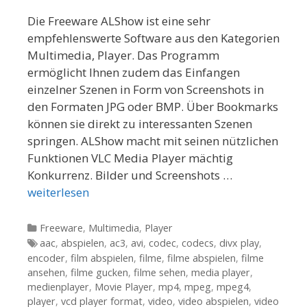
Die Freeware ALShow ist eine sehr
empfehlenswerte Software aus den Kategorien
Multimedia, Player. Das Programm
ermöglicht Ihnen zudem das Einfangen
einzelner Szenen in Form von Screenshots in
den Formaten JPG oder BMP. Über Bookmarks
können sie direkt zu interessanten Szenen
springen. ALShow macht mit seinen nützlichen
Funktionen VLC Media Player mächtig
Konkurrenz. Bilder und Screenshots …
weiterlesen
Kategorien
Freeware
,
Multimedia
,
Player
Tags
aac
,
abspielen
,
ac3
,
avi
,
codec
,
codecs
,
divx play
,
encoder
,
film abspielen
,
filme
,
filme abspielen
,
filme
ansehen
,
filme gucken
,
filme sehen
,
media player
,
medienplayer
,
Movie Player
,
mp4
,
mpeg
,
mpeg4
,
player
,
vcd player format
,
video
,
video abspielen
,
video