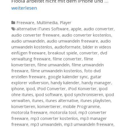
Floola arbeitet nicht mit dem iPhone und …
weiterlesen
Kategorien
Freeware
,
Multimedia
,
Player
Tags
alternative iTunes Software
,
apple
,
audio converter
,
audio converter freeware
,
audio converter kostenlos
,
audio umwandeln
,
audio umwandeln freeware
,
audio
umwandeln kostenlos
,
audioformate
,
bilder in videos
einfügen freeware
,
breakout spiele
,
converter
,
dvd
verwaltung freeware
,
filme converter
,
filme
konvertieren
,
filme umwandeln
,
filme umwandeln
freeware
,
filme umwandeln kostenlos
,
foto dvd
erstellen freeware
,
google kalender sync
,
guitar
explorer vollversion
,
handy kalender
,
handy manager
,
iphone
,
ipod
,
iPod Converter
,
iPod Konverter
,
ipod
ohne itunes
,
ipod software
,
ipod synchronisieren
,
ipod
verwalten
,
itunes
,
itunes alternative
,
itunes playlisten
,
konvertieren
,
konvertierer
,
mobile Programme
,
motorola freeware
,
motorola tool
,
mp3 converter
freeware
,
mp3 converter kostenlos
,
mp3 manager
freeware
,
mp3 umwandeln
,
mp3 umwandeln freeware
,