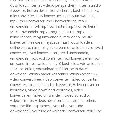
download
,
internet videoclips speichern
,
internetradio
freeware
,
konvertieren
,
konvertierer
,
kostenlos
,
mkv
,
mkv converter
,
mkv konvertieren
,
mkv umwandeln
,
mp3
,
mp3 converter
,
mp3 konvertieren
,
mp3
umwandeln
,
mp4
,
mp4 converter
,
mp4 konvertieren
,
MP4 umwandeln
,
mpg
,
mpg converter
,
mpg
konvertieren
,
mpg umwandeln
,
mtv video
,
musik
konverter freeware
,
myspace musik downloaden
,
online video
,
rtmp player
,
stream download
,
svcd
,
svcd
converter
,
svcd konvertieren
,
svcd umwandeln
,
umwandeln
,
vcd
,
vcd converter
,
vcd konvertieren
,
vcd
umwandeln
,
vdownloader 1.10 kostenlos
,
vdownloader
1.12 kostenlos
,
vdownloader fehler beim datei
download
,
vdownloader kostenlos
,
vdownloder 1.12
,
video convert free
,
video converter
,
video converter
converter
,
video converter freeware
,
video converter
kostenlos
,
video download kostenlos
,
video
konvertieren
,
video umwandeln
,
video zu audio
,
videoformate
,
videos herunterladen
,
videos ziehen
,
you tube filme speichern
,
youtube
,
youtube
downloader
,
youtube downloader converter
,
YouTube