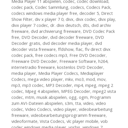
Media Player 11 abspielen
,
codec
,
codec download
,
codec pack
,
Codec Sammlung
,
codecs
,
Codecs Pack
,
codecs windows media player free
,
decoder 5
,
Direct
Show Filter
,
div x player 7 0
,
divx
,
divx codec
,
divx play
,
divx player 7 codec
,
dr. divx deutsch
,
dts
,
dvd archiv
freeware
,
dvd archivierung freeware
,
DVD Codec Pack
free
,
DVD Decoder
,
dvd decoder freeware
,
DVD
Decoder gratis
,
dvd decoder media player
,
dvd
decoder vista freeware
,
ffdshow
,
flac
,
flv direct divx
codec pack
,
free codecs mp3
,
Free DVD Decoder
,
Freeware DVD Decoder
,
Freeware Software
,
h264
,
internetradio freeware
,
kostenlos DVD Decoder
,
media player
,
Media Player Codecs
,
Mediaplayer
Codecs
,
mega video player
,
mkv
,
mo3
,
mod
,
mov
,
mp3
,
mp3 codec
,
MP3 Decoder
,
mp4
,
mpeg
,
mpeg 2
codec
,
Mpeg 4 abspielen
,
MPEG Decoder
,
mpeg2 vista
codec
,
mtm
,
musik abspielen
,
ogg
,
ogm
,
Programm
zum AVI-Dateien abspielen
,
s3m
,
tta
,
video
,
video
codec
,
Video Codecs
,
video player
,
videobearbeitung
freeware
,
videobearbeitungsprogramm freeware
,
videoformate
,
Vista Codecs
,
vlc player mobile
,
vob
codec windows media player
,
vorbis
,
windows 7