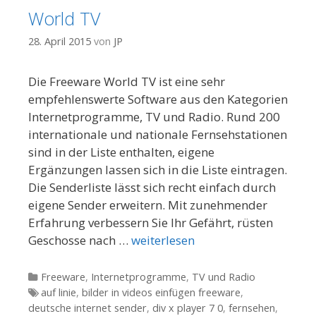
World TV
28. April 2015
von
JP
Die Freeware World TV ist eine sehr
empfehlenswerte Software aus den Kategorien
Internetprogramme, TV und Radio. Rund 200
internationale und nationale Fernsehstationen
sind in der Liste enthalten, eigene
Ergänzungen lassen sich in die Liste eintragen.
Die Senderliste lässt sich recht einfach durch
eigene Sender erweitern. Mit zunehmender
Erfahrung verbessern Sie Ihr Gefährt, rüsten
Geschosse nach …
weiterlesen
Kategorien
Freeware
,
Internetprogramme
,
TV und Radio
Tags
auf linie
,
bilder in videos einfügen freeware
,
deutsche internet sender
,
div x player 7 0
,
fernsehen
,