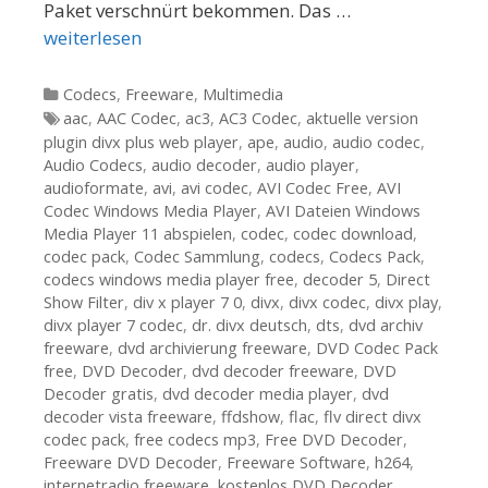
Paket verschnürt bekommen. Das …
weiterlesen
Kategorien
Codecs
,
Freeware
,
Multimedia
Tags
aac
,
AAC Codec
,
ac3
,
AC3 Codec
,
aktuelle version
plugin divx plus web player
,
ape
,
audio
,
audio codec
,
Audio Codecs
,
audio decoder
,
audio player
,
audioformate
,
avi
,
avi codec
,
AVI Codec Free
,
AVI
Codec Windows Media Player
,
AVI Dateien Windows
Media Player 11 abspielen
,
codec
,
codec download
,
codec pack
,
Codec Sammlung
,
codecs
,
Codecs Pack
,
codecs windows media player free
,
decoder 5
,
Direct
Show Filter
,
div x player 7 0
,
divx
,
divx codec
,
divx play
,
divx player 7 codec
,
dr. divx deutsch
,
dts
,
dvd archiv
freeware
,
dvd archivierung freeware
,
DVD Codec Pack
free
,
DVD Decoder
,
dvd decoder freeware
,
DVD
Decoder gratis
,
dvd decoder media player
,
dvd
decoder vista freeware
,
ffdshow
,
flac
,
flv direct divx
codec pack
,
free codecs mp3
,
Free DVD Decoder
,
Freeware DVD Decoder
,
Freeware Software
,
h264
,
internetradio freeware
,
kostenlos DVD Decoder
,