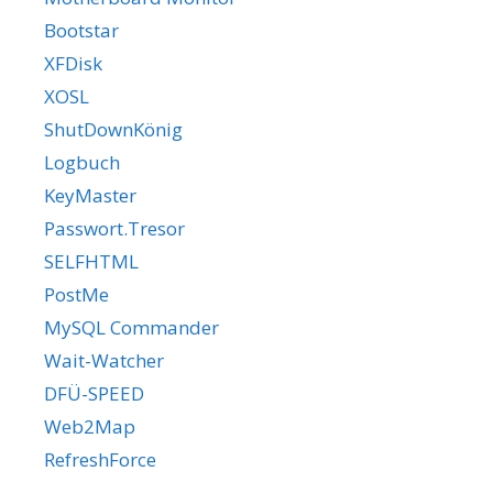
Bootstar
XFDisk
XOSL
ShutDownKönig
Logbuch
KeyMaster
Passwort.Tresor
SELFHTML
PostMe
MySQL Commander
Wait-Watcher
DFÜ-SPEED
Web2Map
RefreshForce