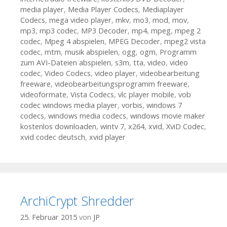
media player
,
Media Player Codecs
,
Mediaplayer
Codecs
,
mega video player
,
mkv
,
mo3
,
mod
,
mov
,
mp3
,
mp3 codec
,
MP3 Decoder
,
mp4
,
mpeg
,
mpeg 2
codec
,
Mpeg 4 abspielen
,
MPEG Decoder
,
mpeg2 vista
codec
,
mtm
,
musik abspielen
,
ogg
,
ogm
,
Programm
zum AVI-Dateien abspielen
,
s3m
,
tta
,
video
,
video
codec
,
Video Codecs
,
video player
,
videobearbeitung
freeware
,
videobearbeitungsprogramm freeware
,
videoformate
,
Vista Codecs
,
vlc player mobile
,
vob
codec windows media player
,
vorbis
,
windows 7
codecs
,
windows media codecs
,
windows movie maker
kostenlos downloaden
,
wintv 7
,
x264
,
xvid
,
XviD Codec
,
xvid codec deutsch
,
xvid player
ArchiCrypt Shredder
25. Februar 2015
von
JP