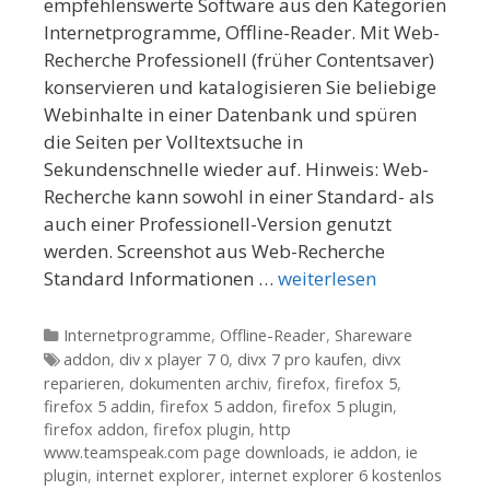
empfehlenswerte Software aus den Kategorien
Internetprogramme, Offline-Reader. Mit Web-
Recherche Professionell (früher Contentsaver)
konservieren und katalogisieren Sie beliebige
Webinhalte in einer Datenbank und spüren
die Seiten per Volltextsuche in
Sekundenschnelle wieder auf. Hinweis: Web-
Recherche kann sowohl in einer Standard- als
auch einer Professionell-Version genutzt
werden. Screenshot aus Web-Recherche
Standard Informationen …
weiterlesen
Kategorien
Internetprogramme
,
Offline-Reader
,
Shareware
Tags
addon
,
div x player 7 0
,
divx 7 pro kaufen
,
divx
reparieren
,
dokumenten archiv
,
firefox
,
firefox 5
,
firefox 5 addin
,
firefox 5 addon
,
firefox 5 plugin
,
firefox addon
,
firefox plugin
,
http
www.teamspeak.com page downloads
,
ie addon
,
ie
plugin
,
internet explorer
,
internet explorer 6 kostenlos