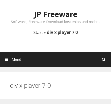
Springe zum Inhalt
JP Freeware
Software, Freeware Download kostenlos und mehr...
Start
»
div x player 7 0
Menü
Suchen
div x player 7 0