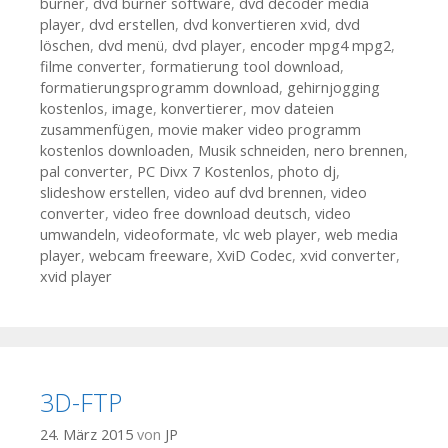
burner
,
dvd burner software
,
dvd decoder media
player
,
dvd erstellen
,
dvd konvertieren xvid
,
dvd
löschen
,
dvd menü
,
dvd player
,
encoder mpg4 mpg2
,
filme converter
,
formatierung tool download
,
formatierungsprogramm download
,
gehirnjogging
kostenlos
,
image
,
konvertierer
,
mov dateien
zusammenfügen
,
movie maker video programm
kostenlos downloaden
,
Musik schneiden
,
nero brennen
,
pal converter
,
PC Divx 7 Kostenlos
,
photo dj
,
slideshow erstellen
,
video auf dvd brennen
,
video
converter
,
video free download deutsch
,
video
umwandeln
,
videoformate
,
vlc web player
,
web media
player
,
webcam freeware
,
XviD Codec
,
xvid converter
,
xvid player
3D-FTP
24. März 2015
von
JP