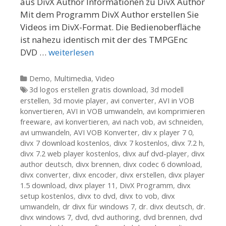
aus DivX Author Informationen zu DivX Author
Mit dem Programm DivX Author erstellen Sie
Videos im DivX-Format. Die Bedienoberfläche
ist nahezu identisch mit der des TMPGEnc
DVD …
weiterlesen
Kategorien
Demo
,
Multimedia
,
Video
Tags
3d logos erstellen gratis download
,
3d modell
erstellen
,
3d movie player
,
avi converter
,
AVI in VOB
konvertieren
,
AVI in VOB umwandeln
,
avi komprimieren
freeware
,
avi konvertieren
,
avi nach vob
,
avi schneiden
,
avi umwandeln
,
AVI VOB Konverter
,
div x player 7 0
,
divx 7 download kostenlos
,
divx 7 kostenlos
,
divx 7.2 h
,
divx 7.2 web player kostenlos
,
divx auf dvd-player
,
divx
author deutsch
,
divx brennen
,
divx codec 6 download
,
divx converter
,
divx encoder
,
divx erstellen
,
divx player
1.5 download
,
divx player 11
,
DivX Programm
,
divx
setup kostenlos
,
divx to dvd
,
divx to vob
,
divx
umwandeln
,
dr divx für windows 7
,
dr. divx deutsch
,
dr.
divx windows 7
,
dvd
,
dvd authoring
,
dvd brennen
,
dvd