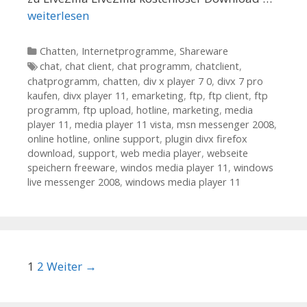
weiterlesen
Kategorien
Chatten
,
Internetprogramme
,
Shareware
Tags
chat
,
chat client
,
chat programm
,
chatclient
,
chatprogramm
,
chatten
,
div x player 7 0
,
divx 7 pro
kaufen
,
divx player 11
,
emarketing
,
ftp
,
ftp client
,
ftp
programm
,
ftp upload
,
hotline
,
marketing
,
media
player 11
,
media player 11 vista
,
msn messenger 2008
,
online hotline
,
online support
,
plugin divx firefox
download
,
support
,
web media player
,
webseite
speichern freeware
,
windos media player 11
,
windows
live messenger 2008
,
windows media player 11
Beitrags-Navigation
1
2
Weiter →