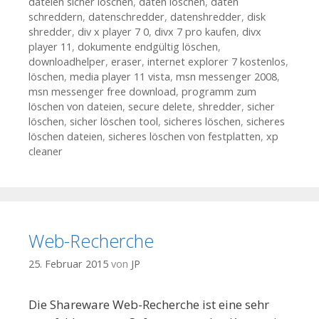
dateien sicher löschen
,
daten löschen
,
daten
schreddern
,
datenschredder
,
datenshredder
,
disk
shredder
,
div x player 7 0
,
divx 7 pro kaufen
,
divx
player 11
,
dokumente endgültig löschen
,
downloadhelper
,
eraser
,
internet explorer 7 kostenlos
,
löschen
,
media player 11 vista
,
msn messenger 2008
,
msn messenger free download
,
programm zum
löschen von dateien
,
secure delete
,
shredder
,
sicher
löschen
,
sicher löschen tool
,
sicheres löschen
,
sicheres
löschen dateien
,
sicheres löschen von festplatten
,
xp
cleaner
Web-Recherche
25. Februar 2015
von
JP
Die Shareware Web-Recherche ist eine sehr