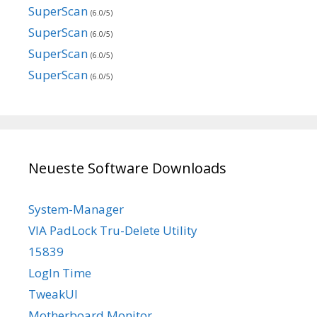
SuperScan
(6.0/5)
SuperScan
(6.0/5)
SuperScan
(6.0/5)
SuperScan
(6.0/5)
Neueste Software Downloads
System-Manager
VIA PadLock Tru-Delete Utility
15839
LogIn Time
TweakUI
Motherboard Monitor