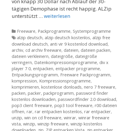
von knapp 30 Dollar nach Ablauf der 30-
tägigen Demophase ist recht happig. ALZip
unterstützt …
weiterlesen
Kategorien
Freeware
,
Packprogramme
,
Systemprogramme
Tags
alzip deutsch
,
alzip deutsch kostenlos
,
alzip free
download deutsch
,
anti vir 9 kostenlod download
,
archiv
,
cd archiv freeware
,
dateien
,
dateien packen
,
dateien verkleinern
,
dateigröße
,
dateigröße
verringern
,
Datenkompressionsprogramme
,
div x
player 7 0
,
entpacken
,
entpacker programme
,
Entpackungsprogramm
,
Freeware Packprogramm
,
kompression
,
Kompressionsprogramme
,
komprimieren
,
kostenlose donloads
,
nero 7 freeware
,
packen
,
packer
,
packprogramm
,
password finder
kostenlos downloaden
,
passwordfinder 2.0 download
,
pop3 client freeware
,
pop3 tool freeware
,
r00 dateien
öffnen
,
rar
,
rar entpacken kostenlos
,
rar entpacker
,
unzip
,
win on cd freeware
,
winrar
,
winrar freeware
vista
,
winzip
,
winzip freeware
,
winzip kostenlos
downloaden
,
zip
,
ZIP entpacken Vista
,
zip entpacker
,