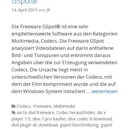
GSpot®
14. April 2015
von
JP
Die Freeware GSpot® ist eine sehr
empfehlenswerte Software aus den Kategorien
Multimedia, Codecs. Die Freeware GSpot
analysiert Videodateien auf darin enthaltene
Bild- und Tonspuren und entnimmt daraus
Angaben über die zur Erzeugung verwendeten
Codecs. Die Ursache liegt meist in
unterschiedlichen Versionen der Codecs, mit
dem der Film komprimiert wurde und die auf
dem Windows-System installiert …
weiterlesen
Kategorien
Codecs
,
Freeware
,
Multimedia
Tags
avi to dvd freeware
,
Codec herausfinden
,
div x
player 7 0
,
divx 7 pro kaufen
,
divx codec 6 download
,
dvd plugin vlc download
,
gspot beschreibung
,
gspot