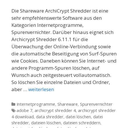
Die Shareware ArchiCrypt Shredder ist eine
sehr empfehlenswerte Software aus den
Kategorien Internetprogramme,
Spurenvernichter. Darüber hinaus eignet sich
Archicrypt Shredder 6.11.1 für die
Überwachung der Online-Verbindung sowie
die automatische Beseitigung von Surf-Spuren
wie Cookies. Daneben können Sie Internet- und
andere Programm-Spuren löschen, auf
Wunsch auch zeitgesteuert vollautomatisch.
So löschen Sie einzelne Dateien und Ordner,
aber …
weiterlesen
Kategorien
Internetprogramme
,
Shareware
,
Spurenvernichter
Tags
adobe 7
,
archicrypt shredder 4
,
archicrypt shredder
4 download
,
data shredder
,
datei löschen
,
datei
shredder
,
dateien löschen
,
dateien schreddern
,