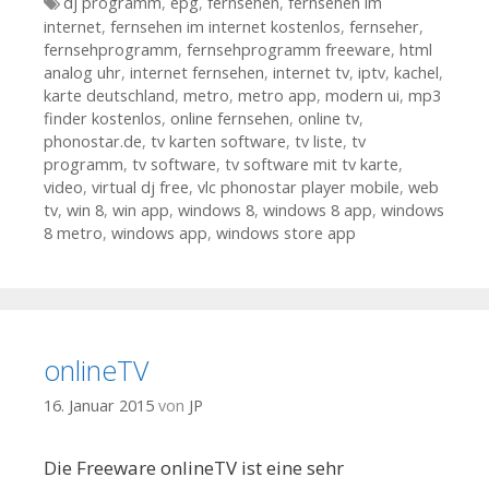
Tags
dj programm
,
epg
,
fernsehen
,
fernsehen im
internet
,
fernsehen im internet kostenlos
,
fernseher
,
fernsehprogramm
,
fernsehprogramm freeware
,
html
analog uhr
,
internet fernsehen
,
internet tv
,
iptv
,
kachel
,
karte deutschland
,
metro
,
metro app
,
modern ui
,
mp3
finder kostenlos
,
online fernsehen
,
online tv
,
phonostar.de
,
tv karten software
,
tv liste
,
tv
programm
,
tv software
,
tv software mit tv karte
,
video
,
virtual dj free
,
vlc phonostar player mobile
,
web
tv
,
win 8
,
win app
,
windows 8
,
windows 8 app
,
windows
8 metro
,
windows app
,
windows store app
onlineTV
16. Januar 2015
von
JP
Die Freeware onlineTV ist eine sehr