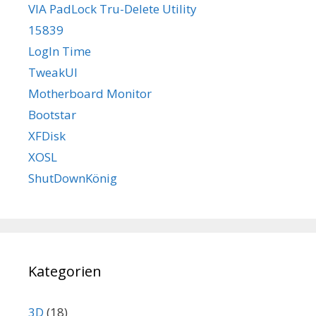
VIA PadLock Tru-Delete Utility
15839
LogIn Time
TweakUI
Motherboard Monitor
Bootstar
XFDisk
XOSL
ShutDownKönig
Kategorien
3D
(18)