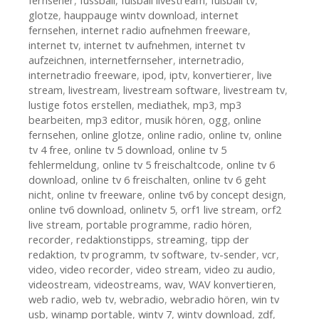
fernseher
,
fussball
,
fußball livestream
,
fußball tv
,
glotze
,
hauppauge wintv download
,
internet
fernsehen
,
internet radio aufnehmen freeware
,
internet tv
,
internet tv aufnehmen
,
internet tv
aufzeichnen
,
internetfernseher
,
internetradio
,
internetradio freeware
,
ipod
,
iptv
,
konvertierer
,
live
stream
,
livestream
,
livestream software
,
livestream tv
,
lustige fotos erstellen
,
mediathek
,
mp3
,
mp3
bearbeiten
,
mp3 editor
,
musik hören
,
ogg
,
online
fernsehen
,
online glotze
,
online radio
,
online tv
,
online
tv 4 free
,
online tv 5 download
,
online tv 5
fehlermeldung
,
online tv 5 freischaltcode
,
online tv 6
download
,
online tv 6 freischalten
,
online tv 6 geht
nicht
,
online tv freeware
,
online tv6 by concept design
,
online tv6 download
,
onlinetv 5
,
orf1 live stream
,
orf2
live stream
,
portable programme
,
radio hören
,
recorder
,
redaktionstipps
,
streaming
,
tipp der
redaktion
,
tv programm
,
tv software
,
tv-sender
,
vcr
,
video
,
video recorder
,
video stream
,
video zu audio
,
videostream
,
videostreams
,
wav
,
WAV konvertieren
,
web radio
,
web tv
,
webradio
,
webradio hören
,
win tv
usb
,
winamp portable
,
wintv 7
,
wintv download
,
zdf
,