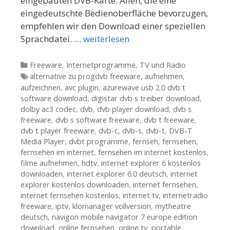
eingebauten DVB-Karte. Allen, die eine
eingedeutschte Bedienoberfläche bevorzugen,
empfehlen wir den Download einer speziellen
Sprachdatei. …
weiterlesen
Kategorien
Freeware
,
Internetprogramme
,
TV und Radio
Tags
alternative zu progdvb freeware
,
aufnehmen
,
aufzeichnen
,
avc plugin
,
azurewave usb 2.0 dvb t
software download
,
digistar dvb s treiber download
,
dolby ac3 codec
,
dvb
,
dvb player download
,
dvb s
freeware
,
dvb s software freeware
,
dvb t freeware
,
dvb t player freeware
,
dvb-c
,
dvb-s
,
dvb-t
,
DVB-T
Media Player
,
dvbt programme
,
fernseh
,
fernsehen
,
fernsehen im internet
,
fernsehen im internet kostenlos
,
filme aufnehmen
,
hdtv
,
internet explorer 6 kostenlos
downloaden
,
internet explorer 6.0 deutsch
,
internet
explorer kostenlos downloaden
,
internet fernsehen
,
internet fernsehen kostenlos
,
internet tv
,
internetradio
freeware
,
iptv
,
klomanager vollversion
,
mytheatre
deutsch
,
navigon mobile navigator 7 europe edition
download
,
online fernsehen
,
online tv
,
portable