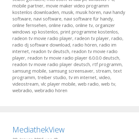
mobile partner
,
movie maker video programm
kostenlos downloaden
,
musik
,
musik hören
,
navi handy
software
,
navi software
,
navi software für handy
,
online fernsehen
,
online radio
,
online tv
,
organizer
windows xp kostenlos
,
print programme kostenlos
,
radeon tv movie radio player
,
radeon tv player
,
radio
,
radio dj software download
,
radio hören
,
radio im
internet
,
readon tv deutsch
,
readon tv movie radio
player
,
readon tv movie radio player 6.0.0.0 deutsch
,
readon tv movie radio player deutsch
,
rtf programm
,
samsung mobile
,
samsung screensaver
,
stream
,
text
programm
,
treiber studio
,
tv im internet
,
video
,
videostream
,
vlc player mobile
,
web radio
,
web tv
,
webradio
,
webradio hören
MediathekView