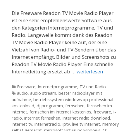
Die Freeware Readon TV Movie Radio Player
ist eine sehr empfehlenswerte Software aus
den Kategorien Internetprogramme, TV und
Radio. Langeweile kommt dank des Readon
TV Movie Radio Player keine auf, der eine
Vielzahl von Radio- und TV-Sendern über das
Internet empfängt. Bilder und Screenshots zu
Readon TV Movie Radio Player Eine schnelle
Internetleitung ersetzt ab …
weiterlesen
Kategorien
Freeware
,
Internetprogramme
,
TV und Radio
Tags
audio
,
audio stream
,
bester radioplayer mit
aufnahme
,
betriebssystem windows xp professional
kostenlos d
,
dj programm
,
fernsehen
,
fernsehen im
internet
,
fernsehen im internet kostenlos
,
freeware
,
i-
radio
,
internet fernsehen
,
internet radio download
,
internet tv
,
internetradio
,
iptv
,
live tv internet
,
memory
selbst gemacht
,
microsoft virtual pc windows 7 0
,