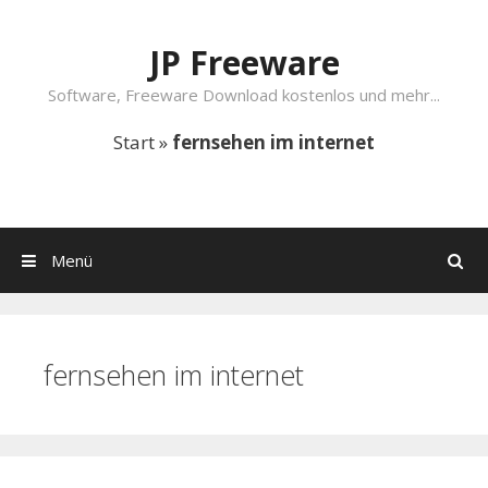
Springe zum Inhalt
JP Freeware
Software, Freeware Download kostenlos und mehr...
Start
»
fernsehen im internet
Menü
Suchen
fernsehen im internet