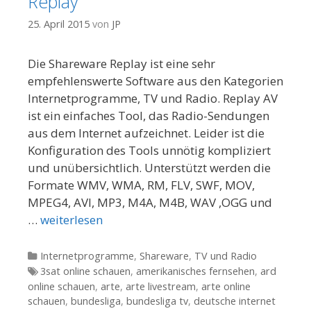
Replay
25. April 2015
von
JP
Die Shareware Replay ist eine sehr
empfehlenswerte Software aus den Kategorien
Internetprogramme, TV und Radio. Replay AV
ist ein einfaches Tool, das Radio-Sendungen
aus dem Internet aufzeichnet. Leider ist die
Konfiguration des Tools unnötig kompliziert
und unübersichtlich. Unterstützt werden die
Formate WMV, WMA, RM, FLV, SWF, MOV,
MPEG4, AVI, MP3, M4A, M4B, WAV ,OGG und
…
weiterlesen
Kategorien
Internetprogramme
,
Shareware
,
TV und Radio
Tags
3sat online schauen
,
amerikanisches fernsehen
,
ard
online schauen
,
arte
,
arte livestream
,
arte online
schauen
,
bundesliga
,
bundesliga tv
,
deutsche internet