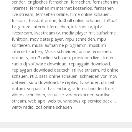
sender
,
englisches fernsehen
,
fernsehen
,
fernsehen im
internet
,
fernsehen im internet kostenlos
,
fernsehen
live stream
,
fernsehen online
,
filme online schauen
,
fussball
,
fussball online
,
fußball online schauen
,
fußball
tv
,
glotze
,
internet fernsehen
,
internet tv
,
iptv
,
livestream
,
livestream tv
,
media player mit aufnahme
funktion
,
mov datei player
,
mp3 schneiden
,
mp3
sortieren
,
musik aufnahme programm
,
musik im
internet suchen
,
Musik schneiden
,
online fernsehen
,
online tv
,
pro7 online schauen
,
prosieben live stream
,
radio dj software download
,
replaygain download
,
replaygain download deutsch
,
rtl live stream
,
rtl online
schauen
,
rtl2
,
sat1 online schauen
,
schneiden von mov
dateien
,
sufu download
,
tv replay
,
tv-sender
,
uhrzeit
datum
,
verpasste tv-sendung
,
video schneiden free
,
videos schneiden
,
virtueller videorekorder
,
vox live
stream
,
web app
,
web tv
,
windows xp service pack 1
,
wintv radio
,
zdf online schauen