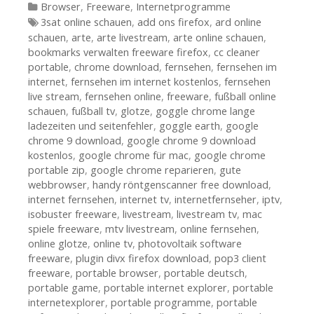
Kategorien
Browser
,
Freeware
,
Internetprogramme
Tags
3sat online schauen
,
add ons firefox
,
ard online
schauen
,
arte
,
arte livestream
,
arte online schauen
,
bookmarks verwalten freeware firefox
,
cc cleaner
portable
,
chrome download
,
fernsehen
,
fernsehen im
internet
,
fernsehen im internet kostenlos
,
fernsehen
live stream
,
fernsehen online
,
freeware
,
fußball online
schauen
,
fußball tv
,
glotze
,
goggle chrome lange
ladezeiten und seitenfehler
,
goggle earth
,
google
chrome 9 download
,
google chrome 9 download
kostenlos
,
google chrome für mac
,
google chrome
portable zip
,
google chrome reparieren
,
gute
webbrowser
,
handy röntgenscanner free download
,
internet fernsehen
,
internet tv
,
internetfernseher
,
iptv
,
isobuster freeware
,
livestream
,
livestream tv
,
mac
spiele freeware
,
mtv livestream
,
online fernsehen
,
online glotze
,
online tv
,
photovoltaik software
freeware
,
plugin divx firefox download
,
pop3 client
freeware
,
portable browser
,
portable deutsch
,
portable game
,
portable internet explorer
,
portable
internetexplorer
,
portable programme
,
portable