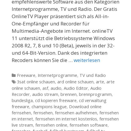
empfehlenswerte Software aus den Kategorien
Internetprogramme, TV und Radio. Der Gratis
OnlineTV Player präsentiert sich als All-in-
One-Empfänger und Recorder für
Multimedia-Angebote im Internet. onlineTV
11 unterstützt die Betriebssysteme Windows
2008 R2, 7, 8 und 10 (Beta), jeweils in der 32-
und 64-Bit-Version. Dank des integrierten
Recoders können Sie die …
weiterlesen
Kategorien
Freeware
,
Internetprogramme
,
TV und Radio
Tags
3sat online schauen
,
ard online schauen
,
arte
,
arte
online schauen
,
asf
,
audio
,
Audio Editor
,
Audio
Recorder
,
audio stream
,
brennen
,
brennprogramm
,
bundesliga
,
cd kopieren freeware
,
cd verwaltung
freeware
,
champions league
,
Download online
fernsehen
,
fernsehen
,
fernsehen aufnehmen
,
fernsehen
im internet
,
fernsehen im internet kostenlos
,
fernsehen
live stream
,
fernsehen online
,
fernsehen software
,