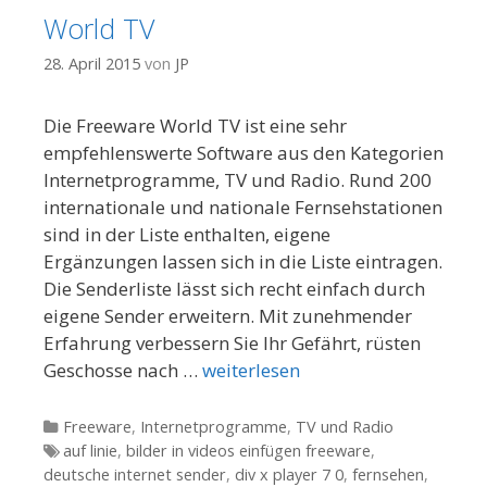
World TV
28. April 2015
von
JP
Die Freeware World TV ist eine sehr
empfehlenswerte Software aus den Kategorien
Internetprogramme, TV und Radio. Rund 200
internationale und nationale Fernsehstationen
sind in der Liste enthalten, eigene
Ergänzungen lassen sich in die Liste eintragen.
Die Senderliste lässt sich recht einfach durch
eigene Sender erweitern. Mit zunehmender
Erfahrung verbessern Sie Ihr Gefährt, rüsten
Geschosse nach …
weiterlesen
Kategorien
Freeware
,
Internetprogramme
,
TV und Radio
Tags
auf linie
,
bilder in videos einfügen freeware
,
deutsche internet sender
,
div x player 7 0
,
fernsehen
,