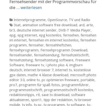
Fernsehsender mit der Programmvorschau für
die …
weiterlesen
Kategorien
Internetprogramme
,
OpenSource
,
TV und Radio
Tags
3sat
,
animation software free download
,
ard
,
arte
,
br3
,
deutsche internet sender
,
DVB-T Media Player
,
epg
,
epg internet
,
epg kostenlos
,
fernsehen
,
fernsehen
im internet
,
fernsehen im internet kostenlos
,
fernsehen
programm
,
fernseher
,
fernsehheftchen
,
fernsehprogramm
,
Fernsehprogramm Download
,
fernsehsender
,
fernsehsendung
,
fernsehzeitschrift
,
fernsehzeitung
,
fernsehzeitung software
,
Freeware
Software
,
freeware tv
,
i photo plus 4
,
imgburn
deutsch
,
internet browser 7
,
internet tv
,
kostenlose
gpx daten
,
mathe 4. klasse download
,
microsoft photo
editor 3.0
,
online tv
,
pc optimieren freeware
,
portable
,
pro7
,
programm für spaß fotos
,
programmführer
,
programmzeitschrift
,
programmzeitschrift kostenlos
,
redaktionstipps
,
rtl
,
save tv download
,
software
aktualisieren
,
sport1
,
tipp der redaktion
,
tv browser
mobile
,
tv info
,
tv pc
,
tv programm
,
tv software
,
tv-