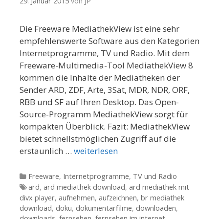
29. Januar 2015
von
JP
Die Freeware MediathekView ist eine sehr
empfehlenswerte Software aus den Kategorien
Internetprogramme, TV und Radio. Mit dem
Freeware-Multimedia-Tool MediathekView 8
kommen die Inhalte der Mediatheken der
Sender ARD, ZDF, Arte, 3Sat, MDR, NDR, ORF,
RBB und SF auf Ihren Desktop. Das Open-
Source-Programm MediathekView sorgt für
kompakten Überblick. Fazit: MediathekView
bietet schnellstmöglichen Zugriff auf die
erstaunlich …
weiterlesen
Kategorien
Freeware
,
Internetprogramme
,
TV und Radio
Tags
ard
,
ard mediathek download
,
ard mediathek mit
divx player
,
aufnehmen
,
aufzeichnen
,
br mediathek
download
,
doku
,
dokumentarfilme
,
downloaden
,
downloads
,
fernsehen
,
fernsehen im internet
,