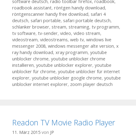
software deutsch
,
radio toolbar firefox
,
roadbook
,
roadbook assistant
,
röntgen handy download
,
röntgenscanner handy free download
,
safari 4
deutsch
,
safari portable
,
safari portable deutsch
,
schlanker browser
,
stream
,
streaming
,
tv programm
,
tv software
,
tv-sender
,
video
,
video stream
,
videostream
,
videostreams
,
web tv
,
windows live
messenger 2008
,
windows messenger alte version
,
x
ray handy download
,
xray programm
,
youtube
unblocker chrome
,
youtube unblocker chrome
installieren
,
youtube unblocker explorer
,
youtube
unblocker für chrome
,
youtube unblocker für internet
explorer
,
youtube unblocker google chrome
,
youtube
unblocker internet explorer
,
zoom player deutsch
Readon TV Movie Radio Player
11. März 2015
von
JP