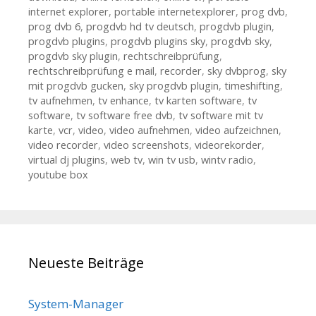
internet explorer
,
portable internetexplorer
,
prog dvb
,
prog dvb 6
,
progdvb hd tv deutsch
,
progdvb plugin
,
progdvb plugins
,
progdvb plugins sky
,
progdvb sky
,
progdvb sky plugin
,
rechtschreibprüfung
,
rechtschreibprüfung e mail
,
recorder
,
sky dvbprog
,
sky
mit progdvb gucken
,
sky progdvb plugin
,
timeshifting
,
tv aufnehmen
,
tv enhance
,
tv karten software
,
tv
software
,
tv software free dvb
,
tv software mit tv
karte
,
vcr
,
video
,
video aufnehmen
,
video aufzeichnen
,
video recorder
,
video screenshots
,
videorekorder
,
virtual dj plugins
,
web tv
,
win tv usb
,
wintv radio
,
youtube box
Neueste Beiträge
System-Manager