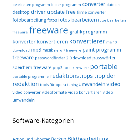
converter
bilder programm
dateien
bearbeiten programm
driver update free
desktop
filme converter
fotos bearbeiten
fotobearbeitung
fotos
fotos bearbeiten
freeware
grafikprogramm
freeware
konvertierer
konvertieren
konverter
me 10
mp3
paint programm
musik
download
nero 7 freeware
freeware
passwörter
passwordfinder 2.0 download
portable
speichern freeware
pop3 tool freeware
redaktionstipps
tipp der
portable programme
redaktion
video
umwandeln
tools für opera
tuning
video converter
videoformate
video konvertieren
video
umwandeln
Software-Kategorien
Bildbearbeitung
Backup
Action und Shooter