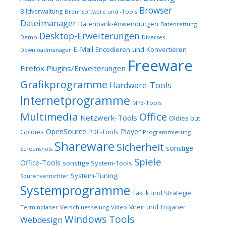
Browser
Bildverwaltung
Brennsoftware und -Tools
Dateimanager
Datenbank-Anwendungen
Datenrettung
Desktop-Erweiterungen
Demo
Diverses
E-Mail
Encodieren und Konvertieren
Downloadmanager
Freeware
Firefox Plugins/Erweiterungen
Grafikprogramme
Hardware-Tools
Internetprogramme
MP3-Tools
Multimedia
Office
Netzwerk-Tools
Oldies but
OpenSource
Player
Goldies
PDF-Tools
Programmierung
Shareware
Sicherheit
sonstige
Screenshots
Spiele
Office-Tools
sonstige System-Tools
System-Tuning
Spurenvernichter
Systemprogramme
Taktik und Strategie
Viren und Trojaner
Terminplaner
Verschluesselung
Video
Windows Tools
Webdesign