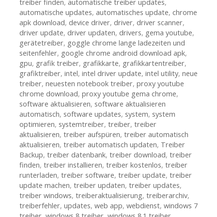
treiber finden
,
automatische treiber updates
,
automatische updates
,
automatisches update
,
chrome
apk download
,
device driver
,
driver
,
driver scanner
,
driver update
,
driver updaten
,
drivers
,
gema youtube
,
gerätetreiber
,
goggle chrome lange ladezeiten und
seitenfehler
,
google chrome android download apk
,
gpu
,
grafik treiber
,
grafikkarte
,
grafikkartentreiber
,
grafiktreiber
,
intel
,
intel driver update
,
intel utility
,
neue
treiber
,
neuesten notebook treiber
,
proxy youtube
chrome download
,
proxy youtube gema chrome
,
software aktualisieren
,
software aktualisieren
automatisch
,
software updates
,
system
,
system
optimieren
,
systemtreiber
,
treiber
,
treiber
aktualisieren
,
treiber aufspüren
,
treiber automatisch
aktualisieren
,
treiber automatisch updaten
,
Treiber
Backup
,
treiber datenbank
,
treiber download
,
treiber
finden
,
treiber installieren
,
treiber kostenlos
,
treiber
runterladen
,
treiber software
,
treiber update
,
treiber
update machen
,
treiber updaten
,
treiber updates
,
treiber windows
,
treiberaktualisierung
,
treiberarchiv
,
treiberfehler
,
updates
,
web app
,
webdienst
,
windows 7
treiber
,
windows 8 treiber
,
windows 8.1 treiber
,