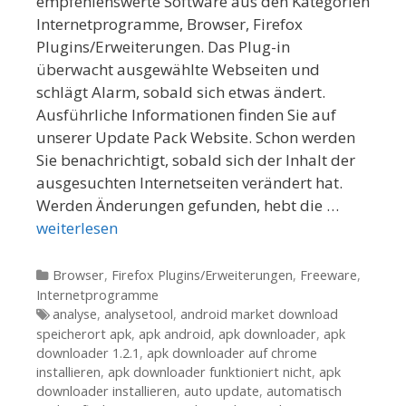
empfehlenswerte Software aus den Kategorien
Internetprogramme, Browser, Firefox
Plugins/Erweiterungen. Das Plug-in
überwacht ausgewählte Webseiten und
schlägt Alarm, sobald sich etwas ändert.
Ausführliche Informationen finden Sie auf
unserer Update Pack Website. Schon werden
Sie benachrichtigt, sobald sich der Inhalt der
ausgesuchten Internetseiten verändert hat.
Werden Änderungen gefunden, hebt die …
weiterlesen
Kategorien
Browser
,
Firefox Plugins/Erweiterungen
,
Freeware
,
Internetprogramme
Tags
analyse
,
analysetool
,
android market download
speicherort apk
,
apk android
,
apk downloader
,
apk
downloader 1.2.1
,
apk downloader auf chrome
installieren
,
apk downloader funktioniert nicht
,
apk
downloader installieren
,
auto update
,
automatisch