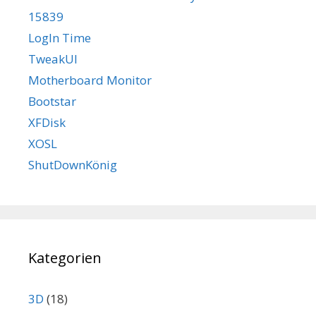
15839
LogIn Time
TweakUI
Motherboard Monitor
Bootstar
XFDisk
XOSL
ShutDownKönig
Kategorien
3D
(18)