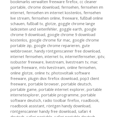
bookmarks verwalten freeware firefox
,
cc cleaner
portable
,
chrome download
,
fernsehen
,
fernsehen im
internet
,
fernsehen im internet kostenlos
,
fernsehen
live stream
,
fernsehen online
,
freeware
,
fußball online
schauen
,
fußball tv
,
glotze
,
goggle chrome lange
ladezeiten und seitenfehler
,
goggle earth
,
google
chrome 9 download
,
google chrome 9 download
kostenlos
,
google chrome für mac
,
google chrome
portable zip
,
google chrome reparieren
,
gute
webbrowser
,
handy röntgenscanner free download
,
internet fernsehen
,
internet tv
,
internetfernseher
,
iptv
,
isobuster freeware
,
livestream
,
livestream tv
,
mac
spiele freeware
,
mtv livestream
,
online fernsehen
,
online glotze
,
online tv
,
photovoltaik software
freeware
,
plugin divx firefox download
,
pop3 client
freeware
,
portable browser
,
portable deutsch
,
portable game
,
portable internet explorer
,
portable
internetexplorer
,
portable programme
,
portable
software deutsch
,
radio toolbar firefox
,
roadbook
,
roadbook assistant
,
röntgen handy download
,
röntgenscanner handy free download
,
safari 4
deutsch
,
safari portable
,
safari portable deutsch
,