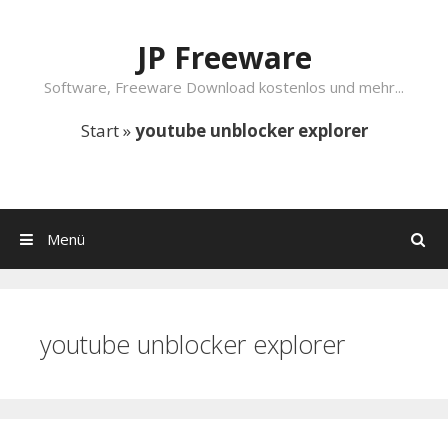
Springe zum Inhalt
JP Freeware
Software, Freeware Download kostenlos und mehr...
Start
»
youtube unblocker explorer
Menü
Suchen
youtube unblocker explorer