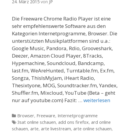
24. März 2015
von
JP
Die Freeware Chrome Radio Player ist eine
sehr empfehlenswerte Software aus den
Kategorien Internetprogramme, Browser. Die
unterstützten Musikplattformen sind u.a.:
Google Music, Pandora, Rdio, Grooveshark,
Deezer, Amazon Cloud Player, 8Tracks,
Hypemachine, Soundcloud, Bandcamp,
last.fm, WeAreHunted, Turntable.fm, Ex.fm,
Songza, ThisIsMyJam, iHeart Radio,
Thesixtyone, MOG, Soundtracker.fm, Yandex,
Shuffler.fm, Mixcloud, YouTube (Beta – geht
nur auf youtube.com) Fazit: …
weiterlesen
Kategorien
Browser
,
Freeware
,
Internetprogramme
Tags
3sat online schauen
,
add ons firefox
,
ard online
schauen
,
arte
,
arte livestream
,
arte online schauen
,