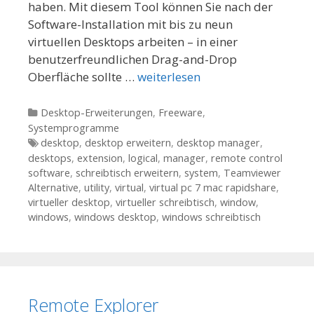
haben. Mit diesem Tool können Sie nach der
Software-Installation mit bis zu neun
virtuellen Desktops arbeiten – in einer
benutzerfreundlichen Drag-and-Drop
Oberfläche sollte …
weiterlesen
Kategorien
Desktop-Erweiterungen
,
Freeware
,
Systemprogramme
Tags
desktop
,
desktop erweitern
,
desktop manager
,
desktops
,
extension
,
logical
,
manager
,
remote control
software
,
schreibtisch erweitern
,
system
,
Teamviewer
Alternative
,
utility
,
virtual
,
virtual pc 7 mac rapidshare
,
virtueller desktop
,
virtueller schreibtisch
,
window
,
windows
,
windows desktop
,
windows schreibtisch
Remote Explorer