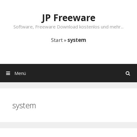
Springe zum Inhalt
JP Freeware
Software, Freeware Download kostenlos und mehr...
Start
»
system
Menü
Suchen
system