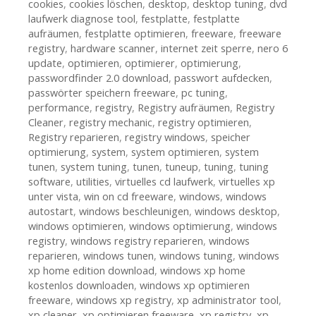
cookies
,
cookies löschen
,
desktop
,
desktop tuning
,
dvd
laufwerk diagnose tool
,
festplatte
,
festplatte
aufräumen
,
festplatte optimieren
,
freeware
,
freeware
registry
,
hardware scanner
,
internet zeit sperre
,
nero 6
update
,
optimieren
,
optimierer
,
optimierung
,
passwordfinder 2.0 download
,
passwort aufdecken
,
passwörter speichern freeware
,
pc tuning
,
performance
,
registry
,
Registry aufräumen
,
Registry
Cleaner
,
registry mechanic
,
registry optimieren
,
Registry reparieren
,
registry windows
,
speicher
optimierung
,
system
,
system optimieren
,
system
tunen
,
system tuning
,
tunen
,
tuneup
,
tuning
,
tuning
software
,
utilities
,
virtuelles cd laufwerk
,
virtuelles xp
unter vista
,
win on cd freeware
,
windows
,
windows
autostart
,
windows beschleunigen
,
windows desktop
,
windows optimieren
,
windows optimierung
,
windows
registry
,
windows registry reparieren
,
windows
reparieren
,
windows tunen
,
windows tuning
,
windows
xp home edition download
,
windows xp home
kostenlos downloaden
,
windows xp optimieren
freeware
,
windows xp registry
,
xp administrator tool
,
xp cleaner
,
xp optimieren freeware
,
xp registry
,
xp