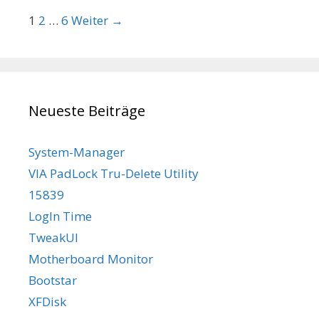
Beitrags-Navigation
1
2
…
6
Weiter →
Neueste Beiträge
System-Manager
VIA PadLock Tru-Delete Utility
15839
LogIn Time
TweakUI
Motherboard Monitor
Bootstar
XFDisk