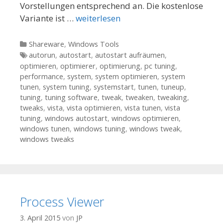
Vorstellungen entsprechend an. Die kostenlose
Variante ist …
weiterlesen
Kategorien
Shareware
,
Windows Tools
Tags
autorun
,
autostart
,
autostart aufräumen
,
optimieren
,
optimierer
,
optimierung
,
pc tuning
,
performance
,
system
,
system optimieren
,
system
tunen
,
system tuning
,
systemstart
,
tunen
,
tuneup
,
tuning
,
tuning software
,
tweak
,
tweaken
,
tweaking
,
tweaks
,
vista
,
vista optimieren
,
vista tunen
,
vista
tuning
,
windows autostart
,
windows optimieren
,
windows tunen
,
windows tuning
,
windows tweak
,
windows tweaks
Process Viewer
3. April 2015
von
JP