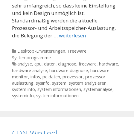
sehr umfangreich, so dass keine Einstellung
und kein Design unmöglich ist.
Standardmäßig werden die aktuelle
Prozessor- und Arbeitsspeicher-Auslastung,
die Belegung der …
weiterlesen
Kategorien
Desktop-Erweiterungen
,
Freeware
,
Systemprogramme
Tags
analyse
,
cpu
,
daten
,
diagnose
,
freeware
,
hardware
,
hardware analyse
,
hardware diagnose
,
hardware
monitor
,
infos
,
pc daten
,
prozessor
,
prozessor
auslastung
,
sysinfo
,
system
,
system analysieren
,
system info
,
system informationen
,
systemanalyse
,
systeminfo
,
systeminformationen
CDN WinTool