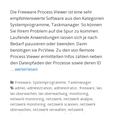
Die Freeware Process Viewer ist eine sehr
empfehlenswerte Software aus den Kategorien
Systemprogramme, Taskmanager. So können
Sie Ihrem Problem auf die Spur zu kommen.
Laufende Anwendungen lassen sich je nach
Bedarf pausieren oder beenden. Dann
benötigen sie PrcView. Zu den von Remote
Process Viewer ermittelten Infos zählen neben
den Dateipfaden der Prozesse sowie deren ID
…
weiterlesen
Kategorien
Freeware
,
Systemprogramme
,
Taskmanager
Tags
admin
,
administration
,
administrator
,
freeware
,
lan
,
lan überwachen
,
lan überwachung
,
monitoring
,
network monitoring
,
netzwerk
,
netzwerk analyse
,
netzwerk monitoring
,
netzwerk scannen
,
netzwerk
überwachen
,
netzwerk verwalten
,
netzwerk