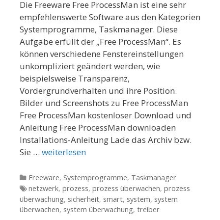
Die Freeware Free ProcessMan ist eine sehr
empfehlenswerte Software aus den Kategorien
Systemprogramme, Taskmanager. Diese
Aufgabe erfüllt der „Free ProcessMan“. Es
können verschiedene Fenstereinstellungen
unkompliziert geändert werden, wie
beispielsweise Transparenz,
Vordergrundverhalten und ihre Position.
Bilder und Screenshots zu Free ProcessMan
Free ProcessMan kostenloser Download und
Anleitung Free ProcessMan downloaden
Installations-Anleitung Lade das Archiv bzw.
Sie …
weiterlesen
Kategorien
Freeware
,
Systemprogramme
,
Taskmanager
Tags
netzwerk
,
prozess
,
prozess überwachen
,
prozess
überwachung
,
sicherheit
,
smart
,
system
,
system
überwachen
,
system überwachung
,
treiber