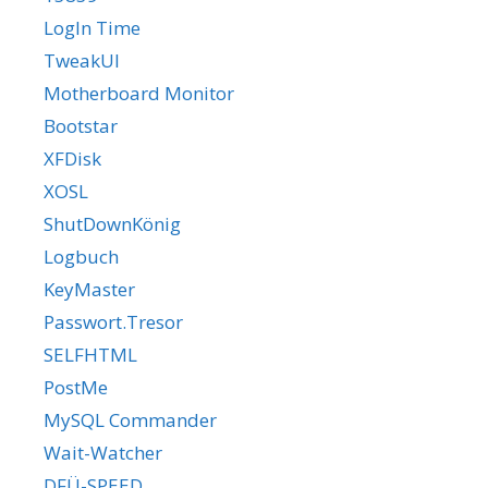
LogIn Time
TweakUI
Motherboard Monitor
Bootstar
XFDisk
XOSL
ShutDownKönig
Logbuch
KeyMaster
Passwort.Tresor
SELFHTML
PostMe
MySQL Commander
Wait-Watcher
DFÜ-SPEED