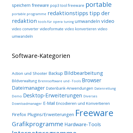
portable
speichern freeware
pop3 tool freeware
redaktionstipps
tipp der
portable programme
redaktion
video
umwandeln
tools für opera
tuning
video converter
videoformate
video konvertieren
video
umwandeln
Software-Kategorien
Bildbearbeitung
Backup
Action und Shooter
Browser
Bildverwaltung
Brennsoftware und -Tools
Dateimanager
Datenbank-Anwendungen
Datenrettung
Desktop-Erweiterungen
Demo
Diverses
E-Mail
Encodieren und Konvertieren
Downloadmanager
Freeware
Firefox Plugins/Erweiterungen
Grafikprogramme
Hardware-Tools