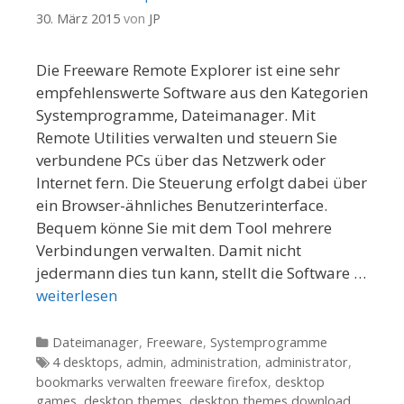
30. März 2015
von
JP
Die Freeware Remote Explorer ist eine sehr
empfehlenswerte Software aus den Kategorien
Systemprogramme, Dateimanager. Mit
Remote Utilities verwalten und steuern Sie
verbundene PCs über das Netzwerk oder
Internet fern. Die Steuerung erfolgt dabei über
ein Browser-ähnliches Benutzerinterface.
Bequem könne Sie mit dem Tool mehrere
Verbindungen verwalten. Damit nicht
jedermann dies tun kann, stellt die Software …
weiterlesen
Kategorien
Dateimanager
,
Freeware
,
Systemprogramme
Tags
4 desktops
,
admin
,
administration
,
administrator
,
bookmarks verwalten freeware firefox
,
desktop
games
,
desktop themes
,
desktop themes download