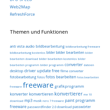
Web2Map
RefreshForce
Themen und Funktionen
audio
bildbearbeitung
anti vista
bildbearbeitung freeware
bilder bearbeiten
bilder
bildbearbeitung kostenlos
bilder
bilder bearbeiten kostenlos
bearbeiten download
bilder
converter
bilder programm
dateien
bearbeiten programm
driver update free
desktop
filme converter
fotos bearbeiten
fotobearbeitung
fotos
fotos bearbeiten
freeware
grafikprogramm
freeware
konvertierer
konvertieren
konverter
me 10
mp3
paint programm
musik
download
nero 7 freeware
freeware
passwörter
passwordfinder 2.0 download