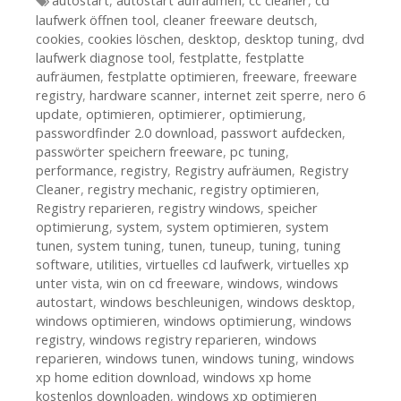
Tags
autostart
,
autostart aufräumen
,
cc cleaner
,
cd
laufwerk öffnen tool
,
cleaner freeware deutsch
,
cookies
,
cookies löschen
,
desktop
,
desktop tuning
,
dvd
laufwerk diagnose tool
,
festplatte
,
festplatte
aufräumen
,
festplatte optimieren
,
freeware
,
freeware
registry
,
hardware scanner
,
internet zeit sperre
,
nero 6
update
,
optimieren
,
optimierer
,
optimierung
,
passwordfinder 2.0 download
,
passwort aufdecken
,
passwörter speichern freeware
,
pc tuning
,
performance
,
registry
,
Registry aufräumen
,
Registry
Cleaner
,
registry mechanic
,
registry optimieren
,
Registry reparieren
,
registry windows
,
speicher
optimierung
,
system
,
system optimieren
,
system
tunen
,
system tuning
,
tunen
,
tuneup
,
tuning
,
tuning
software
,
utilities
,
virtuelles cd laufwerk
,
virtuelles xp
unter vista
,
win on cd freeware
,
windows
,
windows
autostart
,
windows beschleunigen
,
windows desktop
,
windows optimieren
,
windows optimierung
,
windows
registry
,
windows registry reparieren
,
windows
reparieren
,
windows tunen
,
windows tuning
,
windows
xp home edition download
,
windows xp home
kostenlos downloaden
,
windows xp optimieren