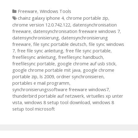
Kategorien
Freeware
,
Windows Tools
Tags
chainz galaxy iphone 4
,
chrome portable zip
,
chrome version 12.0.742.122
,
datensynchronisation
freeware
,
datensynchronisation freeware windows 7
,
datensynchronisierung
,
datensynchronisierung
freeware
,
file sync portable deutsch
,
file sync windows
7
,
free file sync anleitung
,
free file sync portable
,
freefilesync anleitung
,
freefilesync handbuch
,
freefilesync portable
,
google chrome auf usb stick
,
google chrome portable mit java
,
google chrome
portable zip
,
ls 2009
,
ordner synchronisieren
,
portables e mail programm
,
synchronisierungssoftware freeware windows7
,
thunderbird portable auf netzwerk
,
virtuelles xp unter
vista
,
windows 8 setup tool download
,
windows 8
setup tool microsoft