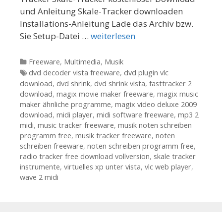
und Anleitung Skale-Tracker downloaden
Installations-Anleitung Lade das Archiv bzw.
Sie Setup-Datei …
weiterlesen
Kategorien
Freeware
,
Multimedia
,
Musik
Tags
dvd decoder vista freeware
,
dvd plugin vlc
download
,
dvd shrink
,
dvd shrink vista
,
fasttracker 2
download
,
magix movie maker freeware
,
magix music
maker ähnliche programme
,
magix video deluxe 2009
download
,
midi player
,
midi software freeware
,
mp3 2
midi
,
music tracker freeware
,
musik noten schreiben
programm free
,
musik tracker freeware
,
noten
schreiben freeware
,
noten schreiben programm free
,
radio tracker free download vollversion
,
skale tracker
instrumente
,
virtuelles xp unter vista
,
vlc web player
,
wave 2 midi