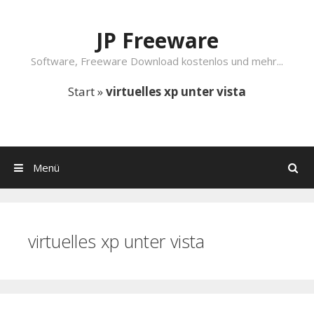
Springe zum Inhalt
JP Freeware
Software, Freeware Download kostenlos und mehr...
Start
»
virtuelles xp unter vista
Menü
Suchen
virtuelles xp unter vista