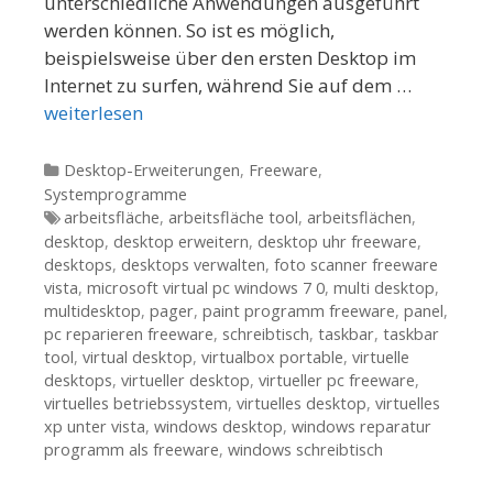
unterschiedliche Anwendungen ausgeführt
werden können. So ist es möglich,
beispielsweise über den ersten Desktop im
Internet zu surfen, während Sie auf dem …
weiterlesen
Kategorien
Desktop-Erweiterungen
,
Freeware
,
Systemprogramme
Tags
arbeitsfläche
,
arbeitsfläche tool
,
arbeitsflächen
,
desktop
,
desktop erweitern
,
desktop uhr freeware
,
desktops
,
desktops verwalten
,
foto scanner freeware
vista
,
microsoft virtual pc windows 7 0
,
multi desktop
,
multidesktop
,
pager
,
paint programm freeware
,
panel
,
pc reparieren freeware
,
schreibtisch
,
taskbar
,
taskbar
tool
,
virtual desktop
,
virtualbox portable
,
virtuelle
desktops
,
virtueller desktop
,
virtueller pc freeware
,
virtuelles betriebssystem
,
virtuelles desktop
,
virtuelles
xp unter vista
,
windows desktop
,
windows reparatur
programm als freeware
,
windows schreibtisch