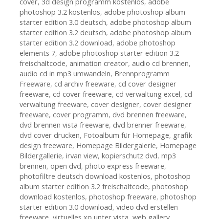
cover
,
3d design programm kostenlos
,
adobe
photoshop 3.2 kostenlos
,
adobe photoshop album
starter edition 3.0 deutsch
,
adobe photoshop album
starter edition 3.2 deutsch
,
adobe photoshop album
starter edition 3.2 download
,
adobe photoshop
elements 7
,
adobe photoshop starter edition 3.2
freischaltcode
,
animation creator
,
audio cd brennen
,
audio cd in mp3 umwandeln
,
Brennprogramm
Freeware
,
cd archiv freeware
,
cd cover designer
freeware
,
cd cover freeware
,
cd verwaltung excel
,
cd
verwaltung freeware
,
cover designer
,
cover designer
freeware
,
cover programm
,
dvd brennen freeware
,
dvd brennen vista freeware
,
dvd brenner freeware
,
dvd cover drucken
,
Fotoalbum für Homepage
,
grafik
design freeware
,
Homepage Bildergalerie
,
Homepage
Bildergallerie
,
irvan view
,
kopierschutz dvd
,
mp3
brennen
,
open dvd
,
photo express freeware
,
photofiltre deutsch download kostenlos
,
photoshop
album starter edition 3.2 freischaltcode
,
photoshop
download kostenlos
,
photoshop freeware
,
photoshop
starter edition 3.0 download
,
video dvd erstellen
freeware
,
virtuelles xp unter vista
,
web gallery
,