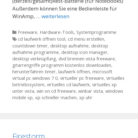
(derzeit/gesamt)Rest-Batterie (für Notebooks)
Außerdem können Sie eine Bedienleiste für
WinAmp, …
weiterlesen
Kategorien
Freeware
,
Hardware-Tools
,
Systemprogramme
Tags
cd laufwerk öffnen tool
,
cd menü erstellen
,
countdown timer
,
desktop aufnahme
,
desktop
aufnahme programme
,
desktop icon manager
,
desktop verknüpfung
,
dvd brennen vista freeware
,
gitarrengriffe programm kostenlos downloaden
,
herunterfahren timer
,
laufwerk öffnen
,
microsoft
virtual pc windows 7 0
,
virtueller pc freeware
,
virtuelles
betriebssystem
,
virtuelles cd laufwerk
,
virtuelles xp
unter vista
,
win on cd freeware
,
winbar vista
,
windows
mobile xp
,
xp schneller machen
,
xp uhr
Firestorm