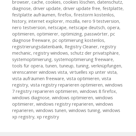
browser
,
cache
,
cookies
,
cookies löschen
,
datenschutz
,
diagnose
,
driver update
,
driver update free
,
festplatte
,
festplatte aufräumen
,
firefox
,
firestorm kostenlos
,
history
,
internet explorer
,
mozilla
,
nero 9 testversion
,
nero testversion
,
netscape
,
netscape deutsch
,
opera
,
optimieren
,
optimierer
,
optimizing
,
passwörter
,
pc
diagnose freeware
,
pc optimierung kostenlos
,
registrierungsdatenbank
,
Registry Cleaner
,
registry
mechanic
,
registry windows
,
schutz der privatsphäre
,
systemoptimierung
,
systemoptimierung freeware
,
tools für opera
,
tunen
,
tuneup
,
tuning
,
verknüpfungen
,
virenscanner windows vista
,
virtuelles xp unter vista
,
vista aufräumen freeware
,
vista optimieren
,
vista
registry
,
vista registry reparieren optimieren
,
windows
7 registry reparieren optimieren
,
windows 8 firefox
,
windows diagnose
,
windows optimieren
,
windows
optimierer
,
windows registry reparieren
,
windows
reparieren
,
windows tunen
,
windows tuning
,
windows
xp registry
,
xp registry