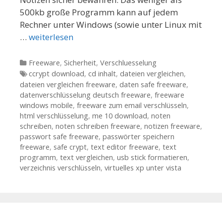
500kb große Programm kann auf jedem
Rechner unter Windows (sowie unter Linux mit
…
weiterlesen
Kategorien
Freeware
,
Sicherheit
,
Verschluesselung
Tags
ccrypt download
,
cd inhalt
,
dateien vergleichen
,
dateien vergleichen freeware
,
daten safe freeware
,
datenverschlüsselung deutsch freeware
,
freeware
windows mobile
,
freeware zum email verschlüsseln
,
html verschlüsselung
,
me 10 download
,
noten
schreiben
,
noten schreiben freeware
,
notizen freeware
,
passwort safe freeware
,
passwörter speichern
freeware
,
safe crypt
,
text editor freeware
,
text
programm
,
text vergleichen
,
usb stick formatieren
,
verzeichnis verschlüsseln
,
virtuelles xp unter vista