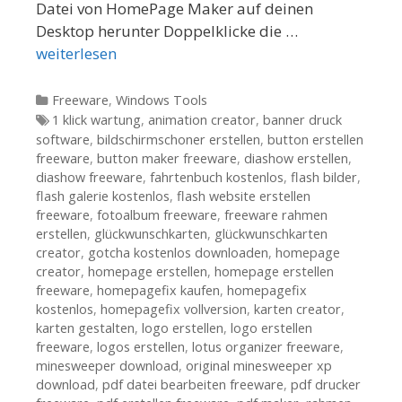
Datei von HomePage Maker auf deinen
Desktop herunter Doppelklicke die …
weiterlesen
Kategorien
Freeware
,
Windows Tools
Tags
1 klick wartung
,
animation creator
,
banner druck
software
,
bildschirmschoner erstellen
,
button erstellen
freeware
,
button maker freeware
,
diashow erstellen
,
diashow freeware
,
fahrtenbuch kostenlos
,
flash bilder
,
flash galerie kostenlos
,
flash website erstellen
freeware
,
fotoalbum freeware
,
freeware rahmen
erstellen
,
glückwunschkarten
,
glückwunschkarten
creator
,
gotcha kostenlos downloaden
,
homepage
creator
,
homepage erstellen
,
homepage erstellen
freeware
,
homepagefix kaufen
,
homepagefix
kostenlos
,
homepagefix vollversion
,
karten creator
,
karten gestalten
,
logo erstellen
,
logo erstellen
freeware
,
logos erstellen
,
lotus organizer freeware
,
minesweeper download
,
original minesweeper xp
download
,
pdf datei bearbeiten freeware
,
pdf drucker