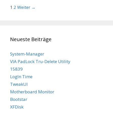
Beitrags-Navigation
1
2
Weiter →
Neueste Beiträge
System-Manager
VIA PadLock Tru-Delete Utility
15839
LogIn Time
TweakUI
Motherboard Monitor
Bootstar
XFDisk