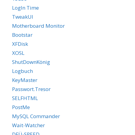
LogIn Time
TweakUI
Motherboard Monitor
Bootstar
XFDisk
XOSL
ShutDownKönig
Logbuch
KeyMaster
Passwort.Tresor
SELFHTML
PostMe
MySQL Commander
Wait-Watcher
DFÜ-SPEED