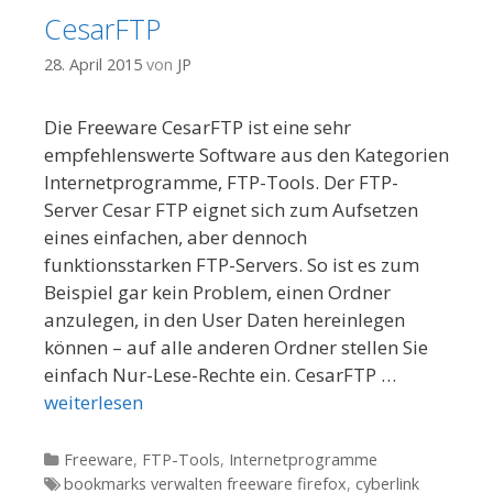
CesarFTP
28. April 2015
von
JP
Die Freeware CesarFTP ist eine sehr
empfehlenswerte Software aus den Kategorien
Internetprogramme, FTP-Tools. Der FTP-
Server Cesar FTP eignet sich zum Aufsetzen
eines einfachen, aber dennoch
funktionsstarken FTP-Servers. So ist es zum
Beispiel gar kein Problem, einen Ordner
anzulegen, in den User Daten hereinlegen
können – auf alle anderen Ordner stellen Sie
einfach Nur-Lese-Rechte ein. CesarFTP …
weiterlesen
Kategorien
Freeware
,
FTP-Tools
,
Internetprogramme
Tags
bookmarks verwalten freeware firefox
,
cyberlink