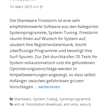
10. März 2015
von
JP
Die Shareware Firestorm ist eine sehr
empfehlenswerte Software aus den Kategorien
Systemprogramme, System-Tuning. Firestorm
räumt Ihnen auf Wunsch Ihr System auf,
säubert Ihre Registrierdatenbank, löscht
überflüssige Programme und beseitigt Ihre
Surf-Spuren. Zur Zeit durchlaufen 70 Tests Ihr
System vollautomatisch und die gefundenen
Optimierungsvorschläge werden in
Ampelbewertungen angezeigt, so dass selbst
Anfänger zwischen gefahrlosen grünen
Vorschlägen …
weiterlesen
Kategorien
Shareware
,
System-Tuning
,
Systemprogramme
Tags
anti vir 9 kostenlod download
,
anti vista
,
avira 8
,