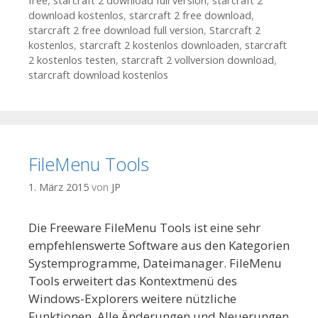
free
,
starcraft 2 download full version
,
starcraft 2
download kostenlos
,
starcraft 2 free download
,
starcraft 2 free download full version
,
Starcraft 2
kostenlos
,
starcraft 2 kostenlos downloaden
,
starcraft
2 kostenlos testen
,
starcraft 2 vollversion download
,
starcraft download kostenlos
FileMenu Tools
1. März 2015
von
JP
Die Freeware FileMenu Tools ist eine sehr
empfehlenswerte Software aus den Kategorien
Systemprogramme, Dateimanager. FileMenu
Tools erweitert das Kontextmenü des
Windows-Explorers weitere nützliche
Funktionen. Alle Änderungen und Neuerungen