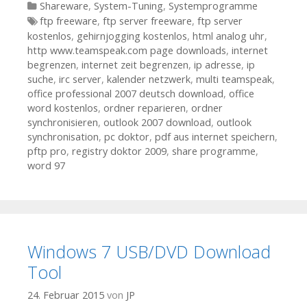
Kategorien
Shareware
,
System-Tuning
,
Systemprogramme
Tags
ftp freeware
,
ftp server freeware
,
ftp server
kostenlos
,
gehirnjogging kostenlos
,
html analog uhr
,
http www.teamspeak.com page downloads
,
internet
begrenzen
,
internet zeit begrenzen
,
ip adresse
,
ip
suche
,
irc server
,
kalender netzwerk
,
multi teamspeak
,
office professional 2007 deutsch download
,
office
word kostenlos
,
ordner reparieren
,
ordner
synchronisieren
,
outlook 2007 download
,
outlook
synchronisation
,
pc doktor
,
pdf aus internet speichern
,
pftp pro
,
registry doktor 2009
,
share programme
,
word 97
Windows 7 USB/DVD Download
Tool
24. Februar 2015
von
JP