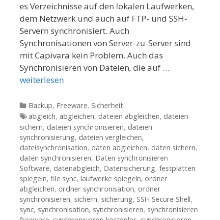
es Verzeichnisse auf den lokalen Laufwerken,
dem Netzwerk und auch auf FTP- und SSH-
Servern synchronisiert. Auch
Synchronisationen von Server-zu-Server sind
mit Capivara kein Problem. Auch das
Synchronisieren von Dateien, die auf …
weiterlesen
Kategorien
Backup
,
Freeware
,
Sicherheit
Tags
abgleich
,
abgleichen
,
dateien abgleichen
,
dateien
sichern
,
dateien synchronisieren
,
dateien
synchronisierung
,
dateien vergleichen
,
dateisynchronisation
,
daten abgleichen
,
daten sichern
,
daten synchronisieren
,
Daten synchronisieren
Software
,
datenabgleich
,
Datensicherung
,
festplatten
spiegeln
,
file sync
,
laufwerke spiegeln
,
ordner
abgleichen
,
ordner synchronisation
,
ordner
synchronisieren
,
sichern
,
sicherung
,
SSH Secure Shell
,
sync
,
synchronisation
,
synchronisieren
,
synchronisieren
freeware
,
synchronisieren kostenlos
,
synchronisieren