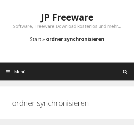
Springe zum Inhalt
JP Freeware
Software, Freeware Download kostenlos und mehr...
Start
»
ordner synchronisieren
Menü
Suchen
ordner synchronisieren