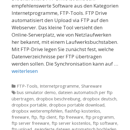
empfehlenswerte Software aus den Kategorien
Internetprogramme, FTP-Tools. FTP Drive
automatisiert den Upload via FTP auf den
Webserver. Das kleine Tool versieht den
Online-Serverplatz, wie von Netzlaufwerken
her bekannt, mit einem Laufwerksbuchstaben.
Mit FTP-Drive legen Sie zunächst fest, welche
Datenverzeichnisse per FTP übertragen
werden sollen. Die Synchronisation kann auf …
weiterlesen
Kategorien
FTP-Tools
,
Internetprogramme
,
Shareware
Tags
bus simulator demo
,
dateien automatisch per ftp
übertragen
,
dropbox beschreibung
,
dropbox deutsch
,
dropbox portable
,
dropbox portable download
,
dropbox weiterempfehlen
,
flashfxp kostenlos
,
freeware
,
ftp
,
ftp client
,
ftp freeware
,
ftp programm
,
ftp server freeware
,
ftp server kostenlos
,
ftp software
,
ftp upload
,
geänderte dateien automatisch hochladen
,