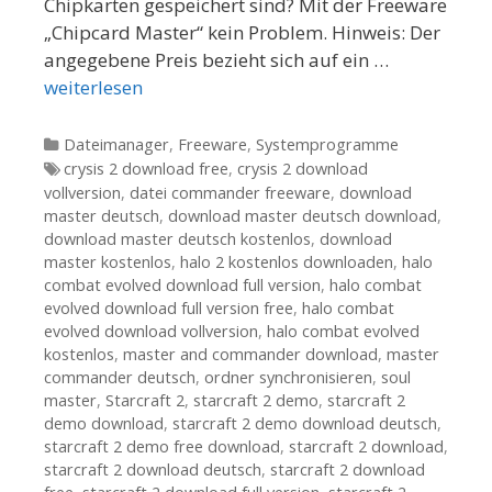
Chipkarten gespeichert sind? Mit der Freeware
„Chipcard Master“ kein Problem. Hinweis: Der
angegebene Preis bezieht sich auf ein …
weiterlesen
Kategorien
Dateimanager
,
Freeware
,
Systemprogramme
Tags
crysis 2 download free
,
crysis 2 download
vollversion
,
datei commander freeware
,
download
master deutsch
,
download master deutsch download
,
download master deutsch kostenlos
,
download
master kostenlos
,
halo 2 kostenlos downloaden
,
halo
combat evolved download full version
,
halo combat
evolved download full version free
,
halo combat
evolved download vollversion
,
halo combat evolved
kostenlos
,
master and commander download
,
master
commander deutsch
,
ordner synchronisieren
,
soul
master
,
Starcraft 2
,
starcraft 2 demo
,
starcraft 2
demo download
,
starcraft 2 demo download deutsch
,
starcraft 2 demo free download
,
starcraft 2 download
,
starcraft 2 download deutsch
,
starcraft 2 download