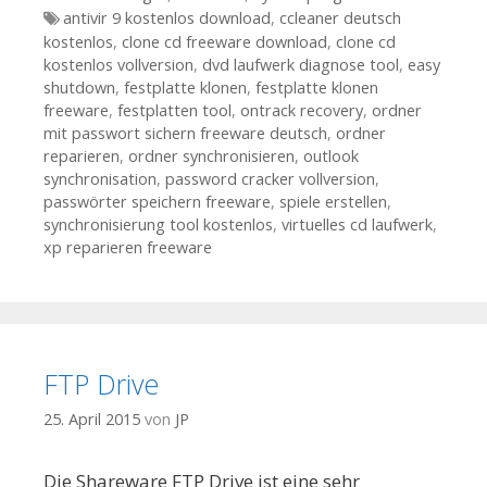
Tags
antivir 9 kostenlos download
,
ccleaner deutsch
kostenlos
,
clone cd freeware download
,
clone cd
kostenlos vollversion
,
dvd laufwerk diagnose tool
,
easy
shutdown
,
festplatte klonen
,
festplatte klonen
freeware
,
festplatten tool
,
ontrack recovery
,
ordner
mit passwort sichern freeware deutsch
,
ordner
reparieren
,
ordner synchronisieren
,
outlook
synchronisation
,
password cracker vollversion
,
passwörter speichern freeware
,
spiele erstellen
,
synchronisierung tool kostenlos
,
virtuelles cd laufwerk
,
xp reparieren freeware
FTP Drive
25. April 2015
von
JP
Die Shareware FTP Drive ist eine sehr