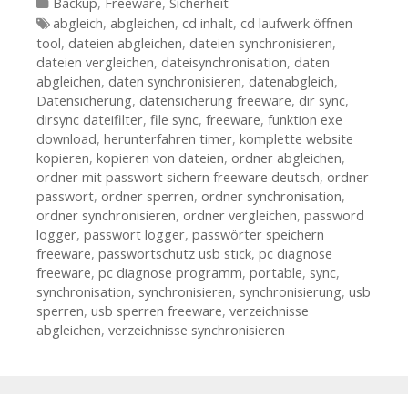
Kategorien
Backup
,
Freeware
,
Sicherheit
Tags
abgleich
,
abgleichen
,
cd inhalt
,
cd laufwerk öffnen
tool
,
dateien abgleichen
,
dateien synchronisieren
,
dateien vergleichen
,
dateisynchronisation
,
daten
abgleichen
,
daten synchronisieren
,
datenabgleich
,
Datensicherung
,
datensicherung freeware
,
dir sync
,
dirsync dateifilter
,
file sync
,
freeware
,
funktion exe
download
,
herunterfahren timer
,
komplette website
kopieren
,
kopieren von dateien
,
ordner abgleichen
,
ordner mit passwort sichern freeware deutsch
,
ordner
passwort
,
ordner sperren
,
ordner synchronisation
,
ordner synchronisieren
,
ordner vergleichen
,
password
logger
,
passwort logger
,
passwörter speichern
freeware
,
passwortschutz usb stick
,
pc diagnose
freeware
,
pc diagnose programm
,
portable
,
sync
,
synchronisation
,
synchronisieren
,
synchronisierung
,
usb
sperren
,
usb sperren freeware
,
verzeichnisse
abgleichen
,
verzeichnisse synchronisieren