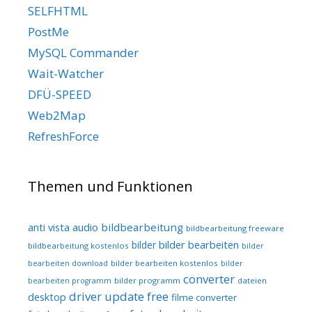
SELFHTML
PostMe
MySQL Commander
Wait-Watcher
DFÜ-SPEED
Web2Map
RefreshForce
Themen und Funktionen
audio
bildbearbeitung
anti vista
bildbearbeitung freeware
bilder bearbeiten
bilder
bildbearbeitung kostenlos
bilder
bilder bearbeiten kostenlos
bearbeiten download
bilder
converter
bilder programm
dateien
bearbeiten programm
driver update free
desktop
filme converter