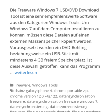
Die Freeware Windows 7 USB/DVD Download
Tool ist eine sehr empfehlenswerte Software
aus den Kategorien Windows Tools. Um
Windows 7 auf dem Computer installieren zu
können, müssen diese Dateien auf einen
externen Massenspeicher kopiert werden.
Vorausgesetzt werden ein DVD-Rohling
beziehungsweise ein USB-Stick mit
mindestens 4 GB freiem Speicherplatz. Ist
diese Auswahl getroffen, kann das Programm
…
weiterlesen
Kategorien
Freeware
,
Windows Tools
Tags
chainz galaxy iphone 4
,
chrome portable zip
,
chrome version 12.0.742.122
,
datensynchronisation
freeware
,
datensynchronisation freeware windows 7
,
datensynchronisierung
,
datensynchronisierung
freeware
,
file sync portable deutsch
,
file sync windows