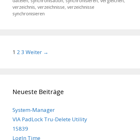
dateien
,
synchronisation
,
synchronisieren
,
vergleichen
,
verzeichnis
,
verzeichnisse
,
verzeichnisse
synchronisieren
Beitrags-Navigation
1
2
3
Weiter →
Neueste Beiträge
System-Manager
VIA PadLock Tru-Delete Utility
15839
LogIn Time