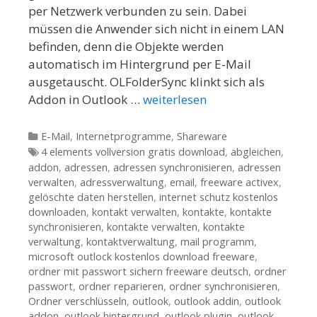
per Netzwerk verbunden zu sein. Dabei
müssen die Anwender sich nicht in einem LAN
befinden, denn die Objekte werden
automatisch im Hintergrund per E-Mail
ausgetauscht. OLFolderSync klinkt sich als
Addon in Outlook …
weiterlesen
Kategorien
E-Mail
,
Internetprogramme
,
Shareware
Tags
4 elements vollversion gratis download
,
abgleichen
,
addon
,
adressen
,
adressen synchronisieren
,
adressen
verwalten
,
adressverwaltung
,
email
,
freeware activex
,
gelöschte daten herstellen
,
internet schutz kostenlos
downloaden
,
kontakt verwalten
,
kontakte
,
kontakte
synchronisieren
,
kontakte verwalten
,
kontakte
verwaltung
,
kontaktverwaltung
,
mail programm
,
microsoft outlock kostenlos download freeware
,
ordner mit passwort sichern freeware deutsch
,
ordner
passwort
,
ordner reparieren
,
ordner synchronisieren
,
Ordner verschlüsseln
,
outlook
,
outlook addin
,
outlook
addon
,
outlook hintergrund
,
outlook plugin
,
outlook