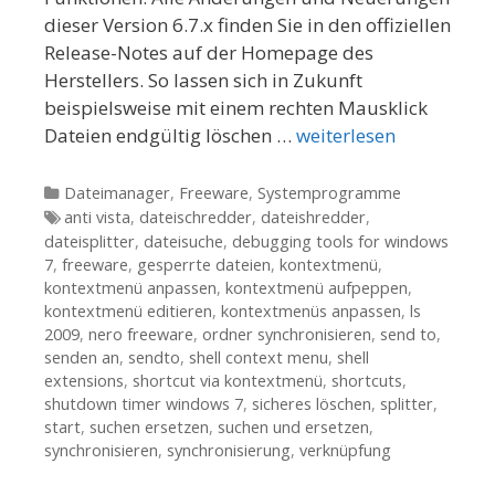
dieser Version 6.7.x finden Sie in den offiziellen
Release-Notes auf der Homepage des
Herstellers. So lassen sich in Zukunft
beispielsweise mit einem rechten Mausklick
Dateien endgültig löschen …
weiterlesen
Kategorien
Dateimanager
,
Freeware
,
Systemprogramme
Tags
anti vista
,
dateischredder
,
dateishredder
,
dateisplitter
,
dateisuche
,
debugging tools for windows
7
,
freeware
,
gesperrte dateien
,
kontextmenü
,
kontextmenü anpassen
,
kontextmenü aufpeppen
,
kontextmenü editieren
,
kontextmenüs anpassen
,
ls
2009
,
nero freeware
,
ordner synchronisieren
,
send to
,
senden an
,
sendto
,
shell context menu
,
shell
extensions
,
shortcut via kontextmenü
,
shortcuts
,
shutdown timer windows 7
,
sicheres löschen
,
splitter
,
start
,
suchen ersetzen
,
suchen und ersetzen
,
synchronisieren
,
synchronisierung
,
verknüpfung