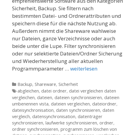
empfehlenswerte Software aus den Kategorien
Sicherheit, Backup. Sie filtern nach
bestimmten Datei- und Ordnerattributen und
speichern diese für die nächste Nutzung ab.
Außerdem nimmt die Shareware wahlweise
nur Dateien, ganze Verzeichnisse oder auch
beide unter die Lupe. Filter synchronisieren
oder nur selektierte Dateien/Ordner Sicherung
und Wiederherstellung aller aktuellen
Programmparameter …
weiterlesen
Kategorien
Backup
,
Shareware
,
Sicherheit
Tags
abgleichen
,
datei ordner
,
datei vergleichen daten
vergleichen
,
dateien
,
dateien synchronisieren
,
dateien
umbenennen vista
,
dateien vergleichen
,
dateiordner
,
dateisynchronisation
,
daten synchronisieren
,
daten
vergleich
,
datensynchronisation
,
datenträger
synchronisieren
,
laufwerke synchronisieren
,
ordner
,
ordner synchronisieren
,
programm zum löschen von