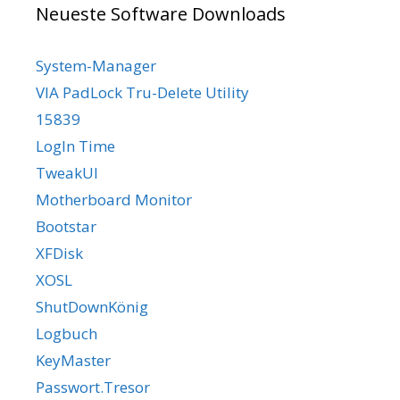
Neueste Software Downloads
System-Manager
VIA PadLock Tru-Delete Utility
15839
LogIn Time
TweakUI
Motherboard Monitor
Bootstar
XFDisk
XOSL
ShutDownKönig
Logbuch
KeyMaster
Passwort.Tresor