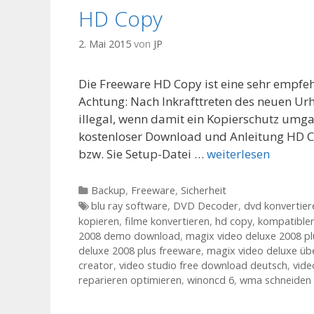
HD Copy
2. Mai 2015
von
JP
Die Freeware HD Copy ist eine sehr empfeh
Achtung: Nach Inkrafttreten des neuen Urh
illegal, wenn damit ein Kopierschutz umg
kostenloser Download und Anleitung HD C
bzw. Sie Setup-Datei …
weiterlesen
Kategorien
Backup
,
Freeware
,
Sicherheit
Tags
blu ray software
,
DVD Decoder
,
dvd konvertier
kopieren
,
filme konvertieren
,
hd copy
,
kompatible
2008 demo download
,
magix video deluxe 2008 p
deluxe 2008 plus freeware
,
magix video deluxe üb
creator
,
video studio free download deutsch
,
vide
reparieren optimieren
,
winoncd 6
,
wma schneiden