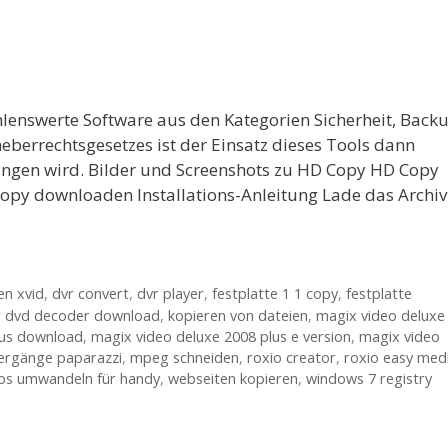
lenswerte Software aus den Kategorien Sicherheit, Backu
eberrechtsgesetzes ist der Einsatz dieses Tools dann
angen wird. Bilder und Screenshots zu HD Copy HD Copy
opy downloaden Installations-Anleitung Lade das Archiv
en xvid
,
dvr convert
,
dvr player
,
festplatte 1 1 copy
,
festplatte
r dvd decoder download
,
kopieren von dateien
,
magix video deluxe
lus download
,
magix video deluxe 2008 plus e version
,
magix video
ergänge paparazzi
,
mpeg schneiden
,
roxio creator
,
roxio easy med
os umwandeln für handy
,
webseiten kopieren
,
windows 7 registry