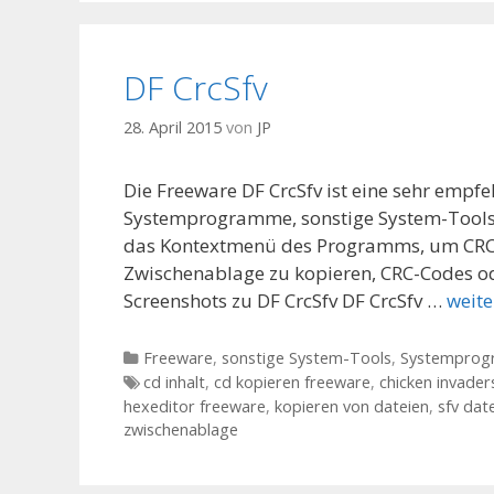
DF CrcSfv
28. April 2015
von
JP
Die Freeware DF CrcSfv ist eine sehr empf
Systemprogramme, sonstige System-Tools.
das Kontextmenü des Programms, um CRC-C
Zwischenablage zu kopieren, CRC-Codes ode
Screenshots zu DF CrcSfv DF CrcSfv …
weite
Kategorien
Freeware
,
sonstige System-Tools
,
Systempro
Tags
cd inhalt
,
cd kopieren freeware
,
chicken invader
hexeditor freeware
,
kopieren von dateien
,
sfv dat
zwischenablage