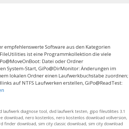
sehr empfehlenswerte Software aus den Kategorien
Utilities ist eine Programmkollektion die viele
 GiPo@MoveOnBoot: Datei oder Ordner
ten System-Start, GiPo@DirMonitor: Änderungen im
nem lokalen Ordner einen Laufwerkbuchstabe zuordnen;
links auf NTFS Laufwerken erstellen, GiPo@ReadTest:
en
d laufwerk diagnose tool
,
dvd laufwerk testen
,
gipo fileutilities 3.1
ree download
,
nero kostenlos
,
nero kostenlos download vollversion
,
d finder download
,
sim city classic download
,
sim city download