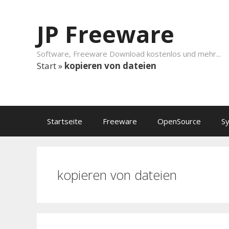
Springe zum Inhalt
JP Freeware
Software, Freeware Download kostenlos und mehr...
Start
»
kopieren von dateien
Startseite
Freeware
OpenSource
S
kopieren von dateien