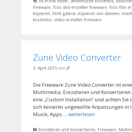
Tags
3d erotik bilder
,
ahnensuche kostenlos
,
bildschi
freeware
,
foto dvd erstellen freeware
,
foto film e
kopieren
,
html galerie
,
kopieren von dateien
,
mash
kostenlos
,
video erstellen freeware
Zune Video Converter
3. April 2015
von
JP
Die Freeware Zune Video Converter ist ei
Multimedia, Encodieren und Konvertieren.
eine „Custom Installation“ und achten Sie
sich keinerlei ungewollte Anpassungen in 
Musik, Apps …
weiterlesen
Kategorien
Encodieren und Konvertieren
,
Freeware
,
Multim