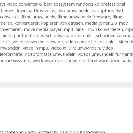
avs video converter 6
,
betriebssystem windows xp professional
themes download kostenlos
,
divx umwandeln
,
dv capture
,
dvd
 converter
,
filme umwandeln
,
filme umwandeln freeware
,
filme
tieren
,
konvertierer
,
kopieren von dateien
,
media joiner 2.0
,
mov
nvertieren
,
move media player
,
mp4 joiner
,
mp4 konvertieren
,
mp
joiner
,
photofiltre deutsch download kostenlos
,
schneiden von mo
erter
,
video converter freeware
,
video converter kostenlos
,
video i
 umwandeln
,
video in mp3
,
Video in MP3 umwandeln
,
video
deoformate
,
videoformate umwandeln
,
videos umwandeln für hand
 betriebssystem
,
windows xp verschönern mit freeware downloads
,
 empfehlenswerte Software aus den Kategorien