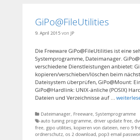
GiPo@FileUtilities
9. April 2015
von
JP
Die Freeware GiPo@FileUtilities ist eine 
Systemprogramme, Dateimanager. GiPo@File
verschiedene Dienstleistungen anbietet:
kopieren/verschieben/löschen beim nächs
Dateisystem überprüfen, GiPo@Mount: Ei
GiPo@Hardlink: UNIX-änliche (POSIX) Hard
Dateien und Verzeichnisse auf …
weiterles
Kategorien
Dateimanager
,
Freeware
,
Systemprogramme
Tags
auto tuning programme
,
driver update free
,
dv
free
,
gipo utilities
,
kopieren von dateien
,
nero 9 f
ordnerschutz
,
os 2 download
,
pop3 email passwor