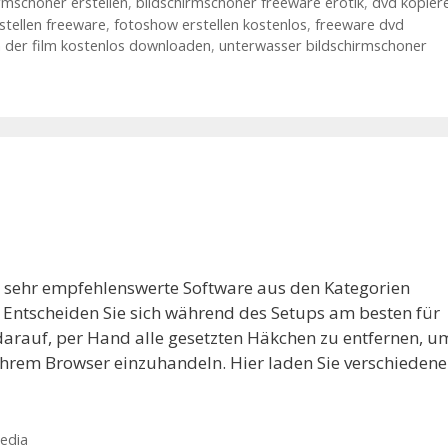
rmschoner erstellen
,
bildschirmschoner freeware erotik
,
dvd kopier
rstellen freeware
,
fotoshow erstellen kostenlos
,
freeware dvd
 der film kostenlos downloaden
,
unterwasser bildschirmschoner
ne sehr empfehlenswerte Software aus den Kategorien
 Entscheiden Sie sich während des Setups am besten für
 darauf, per Hand alle gesetzten Häkchen zu entfernen, u
Ihrem Browser einzuhandeln. Hier laden Sie verschiedene
edia