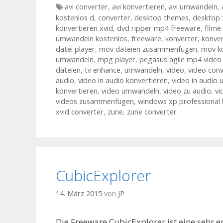
Tags
avi converter
,
avi konvertieren
,
avi umwandeln
,
kostenlos d
,
converter
,
desktop themes
,
desktop 
konvertieren xvid
,
dvd ripper mp4 freeware
,
filme
umwandeln kostenlos
,
freeware
,
konverter
,
konver
datei player
,
mov dateien zusammenfügen
,
mov ko
umwandeln
,
mpg player
,
pegasus agile mp4 video 
dateien
,
tv enhance
,
umwandeln
,
video
,
video conv
audio
,
video in audio konvertieren
,
video in audio
konvertieren
,
video umwandeln
,
video zu audio
,
vi
videos zusammenfügen
,
windows xp professional
xvid converter
,
zune
,
zune converter
CubicExplorer
14. März 2015
von
JP
Die Freeware CubicExplorer ist eine sehr