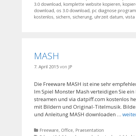
3.0 download
,
komplette website kopieren
,
kopier
download
,
os 3.0 download
,
pc diagnose progra
kostenlos
,
sichern
,
sicherung
,
uhrzeit datum
,
vista
MASH
7. April 2015
von
JP
Die Freeware MASH ist eine sehr empfehlen
Im Spiel Monster Mash verteidigen Sie ein 
streamen und via datpiff.com kostenlos h
mit Bildern und Original-Titelmusik. Bi
und Anleitung MASH downloaden …
weite
Kategorien
Freeware
,
Office
,
Praesentation