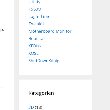
Utility
15839
LogIn Time
TweakUI
p.
Motherboard Monitor
Bootstar
XFDisk
XOSL
ShutDownKönig
ia
Kategorien
3D
(18)