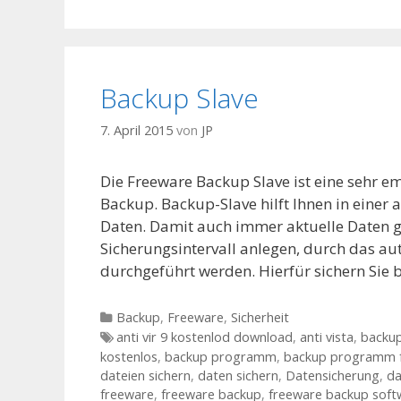
Backup Slave
7. April 2015
von
JP
Die Freeware Backup Slave ist eine sehr e
Backup. Backup-Slave hilft Ihnen in einer a
Daten. Damit auch immer aktuelle Daten g
Sicherungsintervall anlegen, durch das a
durchgeführt werden. Hierfür sichern Sie
Kategorien
Backup
,
Freeware
,
Sicherheit
Tags
anti vir 9 kostenlod download
,
anti vista
,
backu
kostenlos
,
backup programm
,
backup programm 
dateien sichern
,
daten sichern
,
Datensicherung
,
da
freeware
,
freeware backup
,
freeware backup soft