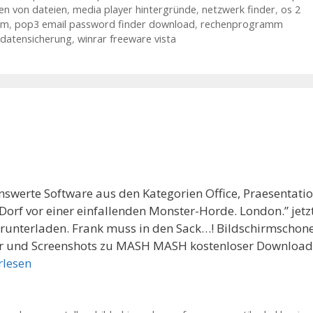
en von dateien
,
media player hintergründe
,
netzwerk finder
,
os 2
mm
,
pop3 email password finder download
,
rechenprogramm
 datensicherung
,
winrar freeware vista
swerte Software aus den Kategorien Office, Praesentatio
Dorf vor einer einfallenden Monster-Horde. London.” jetz
erunterladen. Frank muss in den Sack…! Bildschirmschon
lder und Screenshots zu MASH MASH kostenloser Download
rlesen