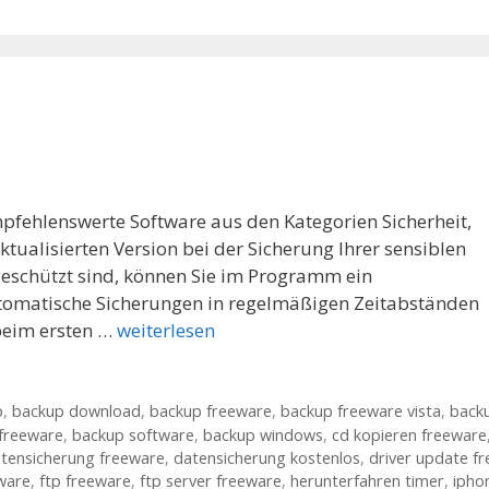
mpfehlenswerte Software aus den Kategorien Sicherheit,
ktualisierten Version bei der Sicherung Ihrer sensiblen
eschützt sind, können Sie im Programm ein
utomatische Sicherungen in regelmäßigen Zeitabständen
 beim ersten …
weiterlesen
p
,
backup download
,
backup freeware
,
backup freeware vista
,
back
freeware
,
backup software
,
backup windows
,
cd kopieren freeware
tensicherung freeware
,
datensicherung kostenlos
,
driver update fr
ware
,
ftp freeware
,
ftp server freeware
,
herunterfahren timer
,
ipho