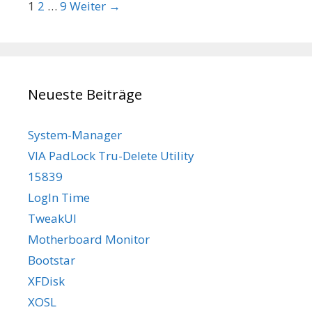
Beitrags-Navigation
1
2
…
9
Weiter →
Neueste Beiträge
System-Manager
VIA PadLock Tru-Delete Utility
15839
LogIn Time
TweakUI
Motherboard Monitor
Bootstar
XFDisk
XOSL