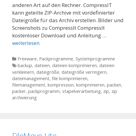
anderen Art auf den Rechner. CompressIT
kann geteilte ZIP-Archive mit vordefinierter
Dateigröße für das Archiv erstellen. Bilder und
Screenshots zu CompressIt CompressIt
kostenloser Download und Anleitung …
weiterlesen
Kategorien
Freeware
,
Packprogramme
,
Systemprogramme
Tags
backup
,
dateien
,
dateien komprimieren
,
dateien
verkleinern
,
dateigröße
,
dateigröße verringern
,
dateimanagement
,
file komprimieren
,
filemanagement
,
kompression
,
komprimieren
,
packen
,
packer
,
packprogramm
,
stapelverarbeitung
,
zip
,
zip
archivierung
FileMove Lite