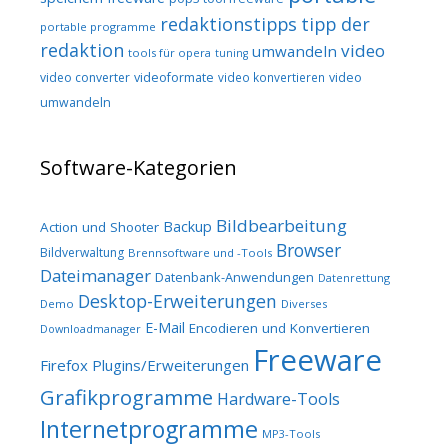
redaktionstipps
tipp der
portable programme
redaktion
video
umwandeln
tools für opera
tuning
video converter
videoformate
video konvertieren
video
umwandeln
Software-Kategorien
Bildbearbeitung
Backup
Action und Shooter
Browser
Bildverwaltung
Brennsoftware und -Tools
Dateimanager
Datenbank-Anwendungen
Datenrettung
Desktop-Erweiterungen
Demo
Diverses
E-Mail
Encodieren und Konvertieren
Downloadmanager
Freeware
Firefox Plugins/Erweiterungen
Grafikprogramme
Hardware-Tools
Internetprogramme
MP3-Tools