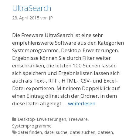
UltraSearch
28. April 2015
von
JP
Die Freeware UltraSearch ist eine sehr
empfehlenswerte Software aus den Kategorien
Systemprogramme, Desktop-Erweiterungen.
Ergebnisse können Sie durch Filter weiter
einschränken, die letzten 100 Suchen lassen
sich speichern und Ergebnislisten lassen sich
auch als Text-, RTF-, HTML-, CSV- und Excel-
Datei exportieren. Mit einem Doppelklick auf
einen Eintrag öffnet sich der Ordner, in dem
diese Datei abgelegt …
weiterlesen
Kategorien
Desktop-Erweiterungen
,
Freeware
,
Systemprogramme
Tags
datei finden
,
datei suche
,
datei suchen
,
dateien
,