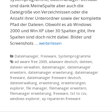
sind dank MeineSpalte aber auch die
Dateigröße von Verzeichnissen oder die
Anzahl ihrer Unterordner sowie der komplette
Pfad der Dateien. Obwohl es ab Windows
2000 und Win XP über 30 Spalten gibt, Ihre
Spalten sind doch nicht dabei. Bilder und
Screenshots …
weiterlesen
Kategorien
Dateimanager
,
Freeware
,
Systemprogramme
Tags
ad aware free 2009
,
adaware deutsch
,
dateien
,
dateien verwalten
,
dateimanager
,
dateimanager
erweitern
,
dateimanager erweiterung
,
dateimanager
freeware
,
dateimanager freeware deutsch
,
dateiverwaltung
,
erweiterung
,
erweiterungen
,
explorer
,
file manager
,
filemanager erweitern
,
filemanager erweiterung
,
freeware
,
txt to csv
,
windows explorer
,
xp reparieren freeware