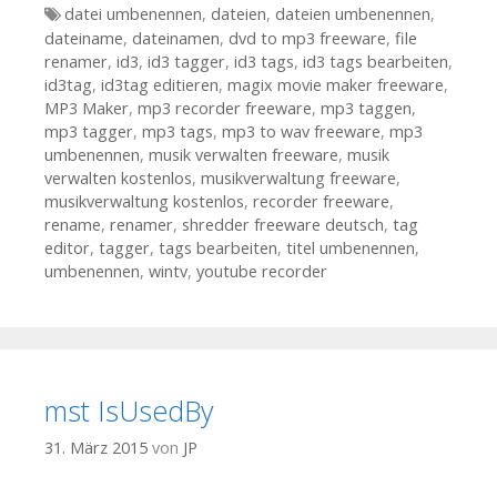
Tags
datei umbenennen
,
dateien
,
dateien umbenennen
,
dateiname
,
dateinamen
,
dvd to mp3 freeware
,
file
renamer
,
id3
,
id3 tagger
,
id3 tags
,
id3 tags bearbeiten
,
id3tag
,
id3tag editieren
,
magix movie maker freeware
,
MP3 Maker
,
mp3 recorder freeware
,
mp3 taggen
,
mp3 tagger
,
mp3 tags
,
mp3 to wav freeware
,
mp3
umbenennen
,
musik verwalten freeware
,
musik
verwalten kostenlos
,
musikverwaltung freeware
,
musikverwaltung kostenlos
,
recorder freeware
,
rename
,
renamer
,
shredder freeware deutsch
,
tag
editor
,
tagger
,
tags bearbeiten
,
titel umbenennen
,
umbenennen
,
wintv
,
youtube recorder
mst IsUsedBy
31. März 2015
von
JP