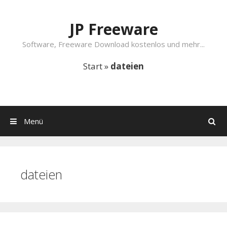
Springe zum Inhalt
JP Freeware
Software, Freeware Download kostenlos und mehr...
Start
»
dateien
Menü
Suchen
dateien