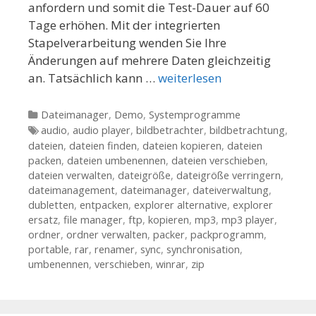
anfordern und somit die Test-Dauer auf 60
Tage erhöhen. Mit der integrierten
Stapelverarbeitung wenden Sie Ihre
Änderungen auf mehrere Daten gleichzeitig
an. Tatsächlich kann …
weiterlesen
Kategorien
Dateimanager
,
Demo
,
Systemprogramme
Tags
audio
,
audio player
,
bildbetrachter
,
bildbetrachtung
,
dateien
,
dateien finden
,
dateien kopieren
,
dateien
packen
,
dateien umbenennen
,
dateien verschieben
,
dateien verwalten
,
dateigröße
,
dateigröße verringern
,
dateimanagement
,
dateimanager
,
dateiverwaltung
,
dubletten
,
entpacken
,
explorer alternative
,
explorer
ersatz
,
file manager
,
ftp
,
kopieren
,
mp3
,
mp3 player
,
ordner
,
ordner verwalten
,
packer
,
packprogramm
,
portable
,
rar
,
renamer
,
sync
,
synchronisation
,
umbenennen
,
verschieben
,
winrar
,
zip