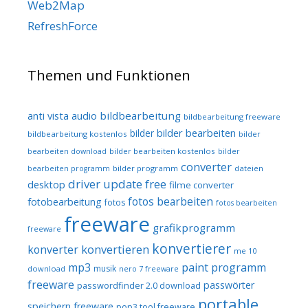
Web2Map
RefreshForce
Themen und Funktionen
audio
bildbearbeitung
anti vista
bildbearbeitung freeware
bilder bearbeiten
bilder
bildbearbeitung kostenlos
bilder
bilder bearbeiten kostenlos
bearbeiten download
bilder
converter
bilder programm
dateien
bearbeiten programm
driver update free
desktop
filme converter
fotos bearbeiten
fotobearbeitung
fotos
fotos bearbeiten
freeware
grafikprogramm
freeware
konvertierer
konvertieren
konverter
me 10
mp3
paint programm
musik
download
nero 7 freeware
freeware
passwörter
passwordfinder 2.0 download
portable
speichern freeware
pop3 tool freeware