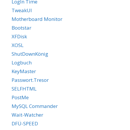
LogIn Time
TweakUI
Motherboard Monitor
Bootstar
XFDisk
XOSL
ShutDownKönig
Logbuch
KeyMaster
Passwort.Tresor
SELFHTML
PostMe
MySQL Commander
Wait-Watcher
DFÜ-SPEED