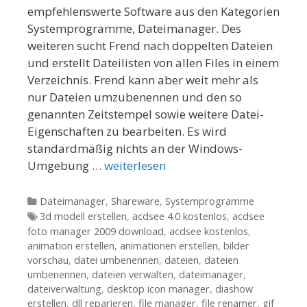
empfehlenswerte Software aus den Kategorien
Systemprogramme, Dateimanager. Des
weiteren sucht Frend nach doppelten Dateien
und erstellt Dateilisten von allen Files in einem
Verzeichnis. Frend kann aber weit mehr als
nur Dateien umzubenennen und den so
genannten Zeitstempel sowie weitere Datei-
Eigenschaften zu bearbeiten. Es wird
standardmäßig nichts an der Windows-
Umgebung …
weiterlesen
Kategorien
Dateimanager
,
Shareware
,
Systemprogramme
Tags
3d modell erstellen
,
acdsee 4.0 kostenlos
,
acdsee
foto manager 2009 download
,
acdsee kostenlos
,
animation erstellen
,
animationen erstellen
,
bilder
vorschau
,
datei umbenennen
,
dateien
,
dateien
umbenennen
,
dateien verwalten
,
dateimanager
,
dateiverwaltung
,
desktop icon manager
,
diashow
erstellen
,
dll reparieren
,
file manager
,
file renamer
,
gif