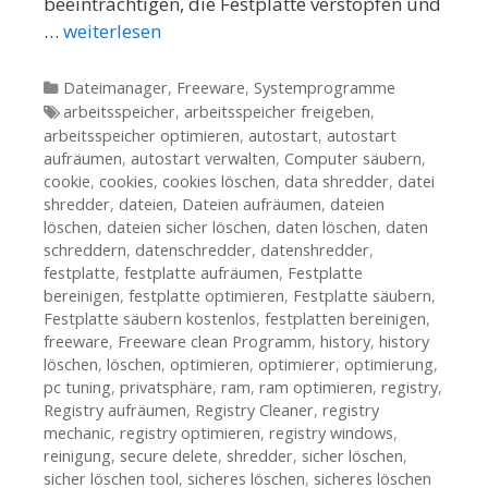
beeinträchtigen, die Festplatte verstopfen und
…
weiterlesen
Kategorien
Dateimanager
,
Freeware
,
Systemprogramme
Tags
arbeitsspeicher
,
arbeitsspeicher freigeben
,
arbeitsspeicher optimieren
,
autostart
,
autostart
aufräumen
,
autostart verwalten
,
Computer säubern
,
cookie
,
cookies
,
cookies löschen
,
data shredder
,
datei
shredder
,
dateien
,
Dateien aufräumen
,
dateien
löschen
,
dateien sicher löschen
,
daten löschen
,
daten
schreddern
,
datenschredder
,
datenshredder
,
festplatte
,
festplatte aufräumen
,
Festplatte
bereinigen
,
festplatte optimieren
,
Festplatte säubern
,
Festplatte säubern kostenlos
,
festplatten bereinigen
,
freeware
,
Freeware clean Programm
,
history
,
history
löschen
,
löschen
,
optimieren
,
optimierer
,
optimierung
,
pc tuning
,
privatsphäre
,
ram
,
ram optimieren
,
registry
,
Registry aufräumen
,
Registry Cleaner
,
registry
mechanic
,
registry optimieren
,
registry windows
,
reinigung
,
secure delete
,
shredder
,
sicher löschen
,
sicher löschen tool
,
sicheres löschen
,
sicheres löschen