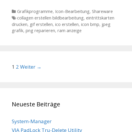
Kategorien
Grafikprogramme
,
Icon-Bearbeitung
,
Shareware
Tags
collagen erstellen bildbearbeitung
,
eintrittskarten
drucken
,
gif erstellen
,
ico erstellen
,
icon bmp
,
jpeg
grafik
,
png reparieren
,
ram anzeige
Beitrags-Navigation
1
2
Weiter →
Neueste Beiträge
System-Manager
VIA PadLock Tru-Delete Utility