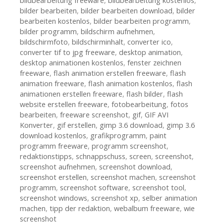
bildbearbeitung freeware
,
bildbearbeitung kostenlos
,
bilder bearbeiten
,
bilder bearbeiten download
,
bilder
bearbeiten kostenlos
,
bilder bearbeiten programm
,
bilder programm
,
bildschirm aufnehmen
,
bildschirmfoto
,
bildschirminhalt
,
converter ico
,
converter tif to jpg freeware
,
desktop animation
,
desktop animationen kostenlos
,
fenster zeichnen
freeware
,
flash animation erstellen freeware
,
flash
animation freeware
,
flash animation kostenlos
,
flash
animationen erstellen freeware
,
flash bilder
,
flash
website erstellen freeware
,
fotobearbeitung
,
fotos
bearbeiten
,
freeware screenshot
,
gif
,
GIF AVI
Konverter
,
gif erstellen
,
gimp 3.6 download
,
gimp 3.6
download kostenlos
,
grafikprogramm
,
paint
programm freeware
,
programm screenshot
,
redaktionstipps
,
schnappschuss
,
screen
,
screenshot
,
screenshot aufnehmen
,
screenshot download
,
screenshot erstellen
,
screenshot machen
,
screenshot
programm
,
screenshot software
,
screenshot tool
,
screenshot windows
,
screenshot xp
,
selber animation
machen
,
tipp der redaktion
,
webalbum freeware
,
wie
screenshot