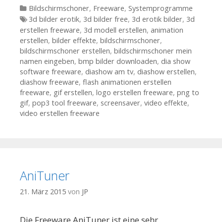
Kategorien
Bildschirmschoner
,
Freeware
,
Systemprogramme
Tags
3d bilder erotik
,
3d bilder free
,
3d erotik bilder
,
3d
erstellen freeware
,
3d modell erstellen
,
animation
erstellen
,
bilder effekte
,
bildschirmschoner
,
bildschirmschoner erstellen
,
bildschirmschoner mein
namen eingeben
,
bmp bilder downloaden
,
dia show
software freeware
,
diashow am tv
,
diashow erstellen
,
diashow freeware
,
flash animationen erstellen
freeware
,
gif erstellen
,
logo erstellen freeware
,
png to
gif
,
pop3 tool freeware
,
screensaver
,
video effekte
,
video erstellen freeware
AniTuner
21. März 2015
von
JP
Die Freeware AniTuner ist eine sehr