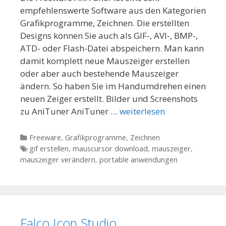
empfehlenswerte Software aus den Kategorien
Grafikprogramme, Zeichnen. Die erstellten
Designs können Sie auch als GIF-, AVI-, BMP-,
ATD- oder Flash-Datei abspeichern. Man kann
damit komplett neue Mauszeiger erstellen
oder aber auch bestehende Mauszeiger
ändern. So haben Sie im Handumdrehen einen
neuen Zeiger erstellt. Bilder und Screenshots
zu AniTuner AniTuner …
weiterlesen
Kategorien
Freeware
,
Grafikprogramme
,
Zeichnen
Tags
gif erstellen
,
mauscursor download
,
mauszeiger
,
mauszeiger verändern
,
portable anwendungen
Falco Icon Studio