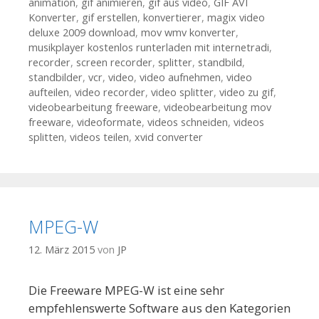
animation
,
gif animieren
,
gif aus video
,
GIF AVI
Konverter
,
gif erstellen
,
konvertierer
,
magix video
deluxe 2009 download
,
mov wmv konverter
,
musikplayer kostenlos runterladen mit internetradi
,
recorder
,
screen recorder
,
splitter
,
standbild
,
standbilder
,
vcr
,
video
,
video aufnehmen
,
video
aufteilen
,
video recorder
,
video splitter
,
video zu gif
,
videobearbeitung freeware
,
videobearbeitung mov
freeware
,
videoformate
,
videos schneiden
,
videos
splitten
,
videos teilen
,
xvid converter
MPEG-W
12. März 2015
von
JP
Die Freeware MPEG-W ist eine sehr
empfehlenswerte Software aus den Kategorien