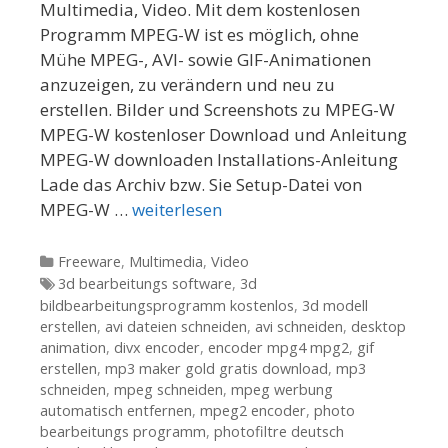
Multimedia, Video. Mit dem kostenlosen
Programm MPEG-W ist es möglich, ohne
Mühe MPEG-, AVI- sowie GIF-Animationen
anzuzeigen, zu verändern und neu zu
erstellen. Bilder und Screenshots zu MPEG-W
MPEG-W kostenloser Download und Anleitung
MPEG-W downloaden Installations-Anleitung
Lade das Archiv bzw. Sie Setup-Datei von
MPEG-W …
weiterlesen
Kategorien
Freeware
,
Multimedia
,
Video
Tags
3d bearbeitungs software
,
3d
bildbearbeitungsprogramm kostenlos
,
3d modell
erstellen
,
avi dateien schneiden
,
avi schneiden
,
desktop
animation
,
divx encoder
,
encoder mpg4 mpg2
,
gif
erstellen
,
mp3 maker gold gratis download
,
mp3
schneiden
,
mpeg schneiden
,
mpeg werbung
automatisch entfernen
,
mpeg2 encoder
,
photo
bearbeitungs programm
,
photofiltre deutsch