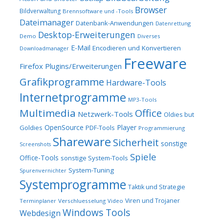
Browser
Bildverwaltung
Brennsoftware und -Tools
Dateimanager
Datenbank-Anwendungen
Datenrettung
Desktop-Erweiterungen
Demo
Diverses
E-Mail
Encodieren und Konvertieren
Downloadmanager
Freeware
Firefox Plugins/Erweiterungen
Grafikprogramme
Hardware-Tools
Internetprogramme
MP3-Tools
Multimedia
Office
Netzwerk-Tools
Oldies but
OpenSource
Player
Goldies
PDF-Tools
Programmierung
Shareware
Sicherheit
sonstige
Screenshots
Spiele
Office-Tools
sonstige System-Tools
System-Tuning
Spurenvernichter
Systemprogramme
Taktik und Strategie
Viren und Trojaner
Terminplaner
Verschluesselung
Video
Windows Tools
Webdesign