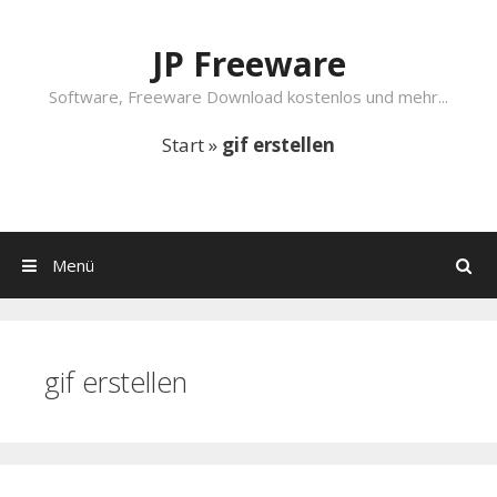
Springe zum Inhalt
JP Freeware
Software, Freeware Download kostenlos und mehr...
Start
»
gif erstellen
Menü
Suchen
gif erstellen