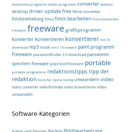
converter
bilder programm
dateien
bearbeiten programm
driver update free
desktop
filme converter
fotos bearbeiten
fotobearbeitung
fotos
fotos bearbeiten
freeware
grafikprogramm
freeware
konvertierer
konvertieren
konverter
me 10
mp3
paint programm
musik
download
nero 7 freeware
freeware
passwörter
passwordfinder 2.0 download
portable
speichern freeware
pop3 tool freeware
redaktionstipps
tipp der
portable programme
redaktion
video
umwandeln
tools für opera
tuning
video converter
videoformate
video konvertieren
video
umwandeln
Software-Kategorien
Bildbearbeitung
Backup
Action und Shooter