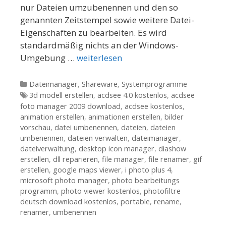
nur Dateien umzubenennen und den so
genannten Zeitstempel sowie weitere Datei-
Eigenschaften zu bearbeiten. Es wird
standardmäßig nichts an der Windows-
Umgebung …
weiterlesen
Kategorien
Dateimanager
,
Shareware
,
Systemprogramme
Tags
3d modell erstellen
,
acdsee 4.0 kostenlos
,
acdsee
foto manager 2009 download
,
acdsee kostenlos
,
animation erstellen
,
animationen erstellen
,
bilder
vorschau
,
datei umbenennen
,
dateien
,
dateien
umbenennen
,
dateien verwalten
,
dateimanager
,
dateiverwaltung
,
desktop icon manager
,
diashow
erstellen
,
dll reparieren
,
file manager
,
file renamer
,
gif
erstellen
,
google maps viewer
,
i photo plus 4
,
microsoft photo manager
,
photo bearbeitungs
programm
,
photo viewer kostenlos
,
photofiltre
deutsch download kostenlos
,
portable
,
rename
,
renamer
,
umbenennen