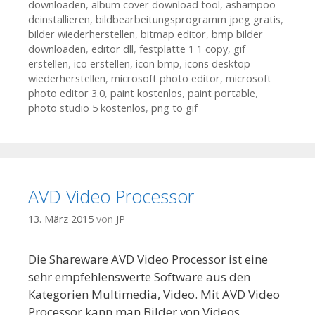
downloaden
,
album cover download tool
,
ashampoo
deinstallieren
,
bildbearbeitungsprogramm jpeg gratis
,
bilder wiederherstellen
,
bitmap editor
,
bmp bilder
downloaden
,
editor dll
,
festplatte 1 1 copy
,
gif
erstellen
,
ico erstellen
,
icon bmp
,
icons desktop
wiederherstellen
,
microsoft photo editor
,
microsoft
photo editor 3.0
,
paint kostenlos
,
paint portable
,
photo studio 5 kostenlos
,
png to gif
AVD Video Processor
13. März 2015
von
JP
Die Shareware AVD Video Processor ist eine
sehr empfehlenswerte Software aus den
Kategorien Multimedia, Video. Mit AVD Video
Processor kann man Bilder von Videos