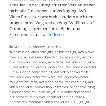
erstellen. In der unregistrierten Version stehen
nicht alle Funktionen zur Verfügung. AVD
Video Processor beschreitet zudem auch den
umgekehrten Weg und erzeugt AVI-Filme auf
Grundlage einzelner Fotos. Bilder und
Screenshots zu …
weiterlesen
Kategorien
Multimedia
,
Shareware
,
Video
Tags
animation
,
animierte gifs
,
animiertes gif
,
avd player
free
,
avi
,
avi dateien schneiden
,
avi schneiden
,
avi to
dvd freeware
,
avi video
,
avi videos
,
avs video converter
6
,
avs video converter 6 download
,
avs video converter
6.2
,
avs video converter 7.1
,
avs video converter 8.1
,
avs video converter freeware
,
avs video converter
freeware deutsch
,
avs video converter kostenlos
,
avs
video converter vollversion kostenlos
,
bildbearbeitung
,
bilder bearbeiten
,
bink player
,
dvd konvertieren xvid
,
dvr convert
,
dvr player
,
fotobearbeitung
,
fotos
bearbeiten
,
freemake video converter 2.3.3
,
gif
,
gif