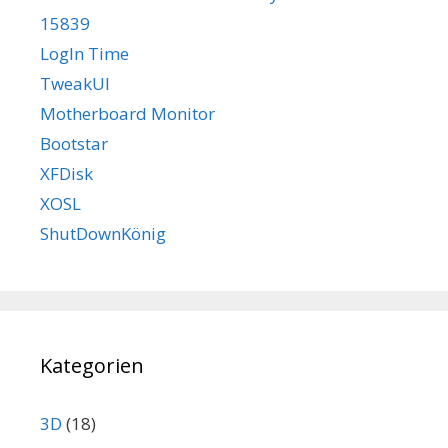
15839
LogIn Time
TweakUI
Motherboard Monitor
Bootstar
XFDisk
XOSL
ShutDownKönig
Kategorien
3D
(18)