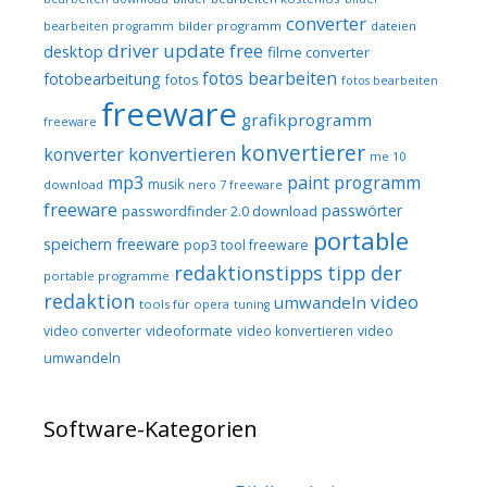
converter
bilder programm
dateien
bearbeiten programm
driver update free
desktop
filme converter
fotos bearbeiten
fotobearbeitung
fotos
fotos bearbeiten
freeware
grafikprogramm
freeware
konvertierer
konvertieren
konverter
me 10
mp3
paint programm
musik
download
nero 7 freeware
freeware
passwörter
passwordfinder 2.0 download
portable
speichern freeware
pop3 tool freeware
redaktionstipps
tipp der
portable programme
redaktion
video
umwandeln
tools für opera
tuning
video converter
videoformate
video konvertieren
video
umwandeln
Software-Kategorien