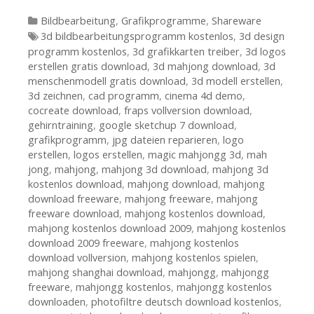
Kategorien
Bildbearbeitung
,
Grafikprogramme
,
Shareware
Tags
3d bildbearbeitungsprogramm kostenlos
,
3d design
programm kostenlos
,
3d grafikkarten treiber
,
3d logos
erstellen gratis download
,
3d mahjong download
,
3d
menschenmodell gratis download
,
3d modell erstellen
,
3d zeichnen
,
cad programm
,
cinema 4d demo
,
cocreate download
,
fraps vollversion download
,
gehirntraining
,
google sketchup 7 download
,
grafikprogramm
,
jpg dateien reparieren
,
logo
erstellen
,
logos erstellen
,
magic mahjongg 3d
,
mah
jong
,
mahjong
,
mahjong 3d download
,
mahjong 3d
kostenlos download
,
mahjong download
,
mahjong
download freeware
,
mahjong freeware
,
mahjong
freeware download
,
mahjong kostenlos download
,
mahjong kostenlos download 2009
,
mahjong kostenlos
download 2009 freeware
,
mahjong kostenlos
download vollversion
,
mahjong kostenlos spielen
,
mahjong shanghai download
,
mahjongg
,
mahjongg
freeware
,
mahjongg kostenlos
,
mahjongg kostenlos
downloaden
,
photofiltre deutsch download kostenlos
,