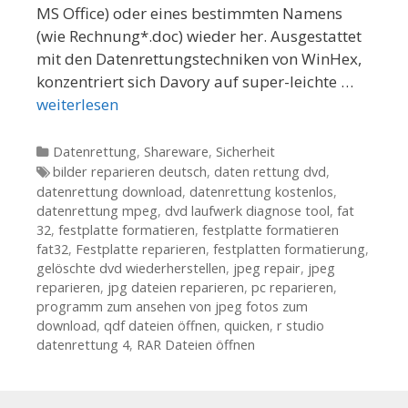
MS Office) oder eines bestimmten Namens
(wie Rechnung*.doc) wieder her. Ausgestattet
mit den Datenrettungstechniken von WinHex,
konzentriert sich Davory auf super-leichte …
weiterlesen
Kategorien
Datenrettung
,
Shareware
,
Sicherheit
Tags
bilder reparieren deutsch
,
daten rettung dvd
,
datenrettung download
,
datenrettung kostenlos
,
datenrettung mpeg
,
dvd laufwerk diagnose tool
,
fat
32
,
festplatte formatieren
,
festplatte formatieren
fat32
,
Festplatte reparieren
,
festplatten formatierung
,
gelöschte dvd wiederherstellen
,
jpeg repair
,
jpeg
reparieren
,
jpg dateien reparieren
,
pc reparieren
,
programm zum ansehen von jpeg fotos zum
download
,
qdf dateien öffnen
,
quicken
,
r studio
datenrettung 4
,
RAR Dateien öffnen