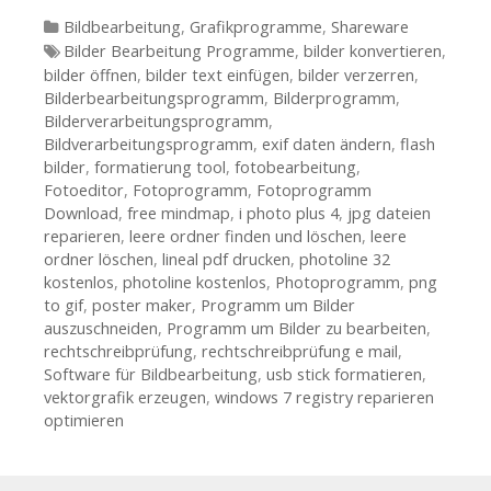
Kategorien
Bildbearbeitung
,
Grafikprogramme
,
Shareware
Tags
Bilder Bearbeitung Programme
,
bilder konvertieren
,
bilder öffnen
,
bilder text einfügen
,
bilder verzerren
,
Bilderbearbeitungsprogramm
,
Bilderprogramm
,
Bilderverarbeitungsprogramm
,
Bildverarbeitungsprogramm
,
exif daten ändern
,
flash
bilder
,
formatierung tool
,
fotobearbeitung
,
Fotoeditor
,
Fotoprogramm
,
Fotoprogramm
Download
,
free mindmap
,
i photo plus 4
,
jpg dateien
reparieren
,
leere ordner finden und löschen
,
leere
ordner löschen
,
lineal pdf drucken
,
photoline 32
kostenlos
,
photoline kostenlos
,
Photoprogramm
,
png
to gif
,
poster maker
,
Programm um Bilder
auszuschneiden
,
Programm um Bilder zu bearbeiten
,
rechtschreibprüfung
,
rechtschreibprüfung e mail
,
Software für Bildbearbeitung
,
usb stick formatieren
,
vektorgrafik erzeugen
,
windows 7 registry reparieren
optimieren