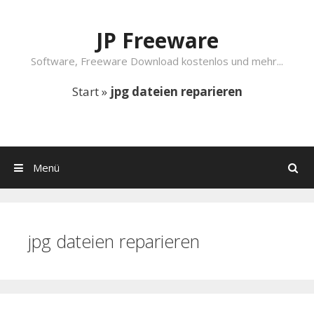
Springe zum Inhalt
JP Freeware
Software, Freeware Download kostenlos und mehr...
Start
»
jpg dateien reparieren
Menü
Suchen
jpg dateien reparieren