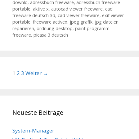
downlo
,
adressbuch freeware
,
adressbuch freeware
portable
,
aktive x
,
autocad viewer freeware
,
cad
freeware deutsch 3d
,
cad viewer freeware
,
exif viewer
portable
,
freeware activex
,
jpeg grafik
,
jpg dateien
reparieren
,
ordnung desktop
,
paint programm
freeware
,
picasa 3 deutsch
Beitrags-Navigation
1
2
3
Weiter →
Neueste Beiträge
System-Manager