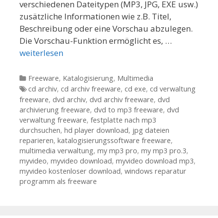
verschiedenen Dateitypen (MP3, JPG, EXE usw.)
zusätzliche Informationen wie z.B. Titel,
Beschreibung oder eine Vorschau abzulegen.
Die Vorschau-Funktion ermöglicht es, …
weiterlesen
Kategorien
Freeware
,
Katalogisierung
,
Multimedia
Tags
cd archiv
,
cd archiv freeware
,
cd exe
,
cd verwaltung
freeware
,
dvd archiv
,
dvd archiv freeware
,
dvd
archivierung freeware
,
dvd to mp3 freeware
,
dvd
verwaltung freeware
,
festplatte nach mp3
durchsuchen
,
hd player download
,
jpg dateien
reparieren
,
katalogisierungssoftware freeware
,
multimedia verwaltung
,
my mp3 pro
,
my mp3 pro.3
,
myvideo
,
myvideo download
,
myvideo download mp3
,
myvideo kostenloser download
,
windows reparatur
programm als freeware