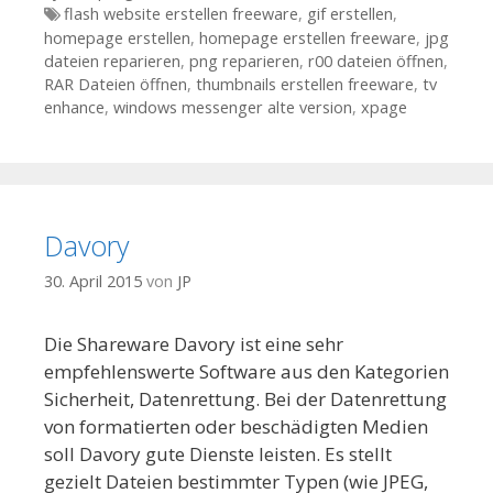
Tags
flash website erstellen freeware
,
gif erstellen
,
homepage erstellen
,
homepage erstellen freeware
,
jpg
dateien reparieren
,
png reparieren
,
r00 dateien öffnen
,
RAR Dateien öffnen
,
thumbnails erstellen freeware
,
tv
enhance
,
windows messenger alte version
,
xpage
Davory
30. April 2015
von
JP
Die Shareware Davory ist eine sehr
empfehlenswerte Software aus den Kategorien
Sicherheit, Datenrettung. Bei der Datenrettung
von formatierten oder beschädigten Medien
soll Davory gute Dienste leisten. Es stellt
gezielt Dateien bestimmter Typen (wie JPEG,