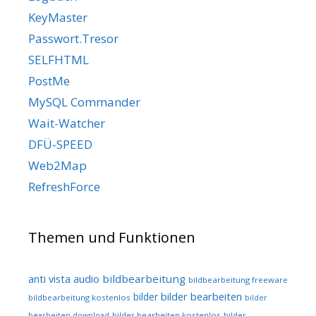
KeyMaster
Passwort.Tresor
SELFHTML
PostMe
MySQL Commander
Wait-Watcher
DFÜ-SPEED
Web2Map
RefreshForce
Themen und Funktionen
audio
bildbearbeitung
anti vista
bildbearbeitung freeware
bilder bearbeiten
bilder
bildbearbeitung kostenlos
bilder
bilder bearbeiten kostenlos
bearbeiten download
bilder