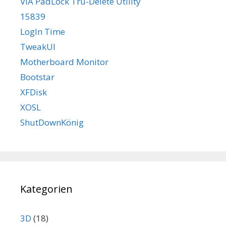
VIA PadLock Tru-Delete Utility
15839
LogIn Time
TweakUI
Motherboard Monitor
Bootstar
XFDisk
XOSL
ShutDownKönig
Kategorien
3D
(18)