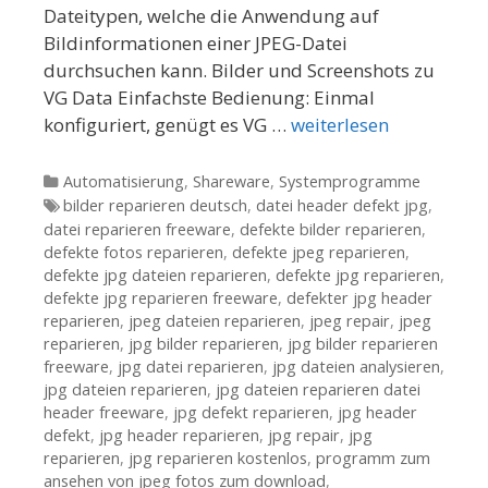
Dateitypen, welche die Anwendung auf
Bildinformationen einer JPEG-Datei
durchsuchen kann. Bilder und Screenshots zu
VG Data Einfachste Bedienung: Einmal
konfiguriert, genügt es VG …
weiterlesen
Kategorien
Automatisierung
,
Shareware
,
Systemprogramme
Tags
bilder reparieren deutsch
,
datei header defekt jpg
,
datei reparieren freeware
,
defekte bilder reparieren
,
defekte fotos reparieren
,
defekte jpeg reparieren
,
defekte jpg dateien reparieren
,
defekte jpg reparieren
,
defekte jpg reparieren freeware
,
defekter jpg header
reparieren
,
jpeg dateien reparieren
,
jpeg repair
,
jpeg
reparieren
,
jpg bilder reparieren
,
jpg bilder reparieren
freeware
,
jpg datei reparieren
,
jpg dateien analysieren
,
jpg dateien reparieren
,
jpg dateien reparieren datei
header freeware
,
jpg defekt reparieren
,
jpg header
defekt
,
jpg header reparieren
,
jpg repair
,
jpg
reparieren
,
jpg reparieren kostenlos
,
programm zum
ansehen von jpeg fotos zum download
,