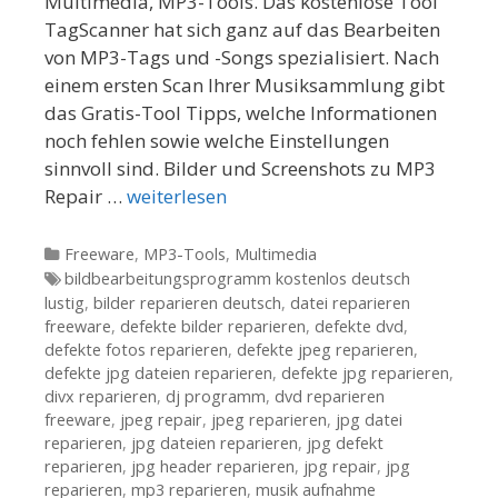
Multimedia, MP3-Tools. Das kostenlose Tool
TagScanner hat sich ganz auf das Bearbeiten
von MP3-Tags und -Songs spezialisiert. Nach
einem ersten Scan Ihrer Musiksammlung gibt
das Gratis-Tool Tipps, welche Informationen
noch fehlen sowie welche Einstellungen
sinnvoll sind. Bilder und Screenshots zu MP3
Repair …
weiterlesen
Kategorien
Freeware
,
MP3-Tools
,
Multimedia
Tags
bildbearbeitungsprogramm kostenlos deutsch
lustig
,
bilder reparieren deutsch
,
datei reparieren
freeware
,
defekte bilder reparieren
,
defekte dvd
,
defekte fotos reparieren
,
defekte jpeg reparieren
,
defekte jpg dateien reparieren
,
defekte jpg reparieren
,
divx reparieren
,
dj programm
,
dvd reparieren
freeware
,
jpeg repair
,
jpeg reparieren
,
jpg datei
reparieren
,
jpg dateien reparieren
,
jpg defekt
reparieren
,
jpg header reparieren
,
jpg repair
,
jpg
reparieren
,
mp3 reparieren
,
musik aufnahme