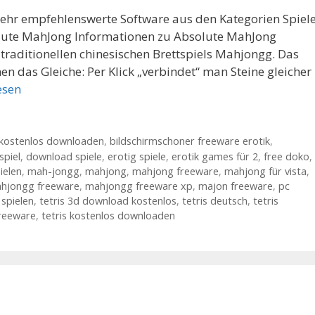
sehr empfehlenswerte Software aus den Kategorien Spiele
olute MahJong Informationen zu Absolute MahJong
 traditionellen chinesischen Brettspiels Mahjongg. Das
en das Gleiche: Per Klick „verbindet“ man Steine gleicher
esen
 kostenlos downloaden
,
bildschirmschoner freeware erotik
,
spiel
,
download spiele
,
erotig spiele
,
erotik games für 2
,
free doko
,
ielen
,
mah-jongg
,
mahjong
,
mahjong freeware
,
mahjong für vista
,
hjongg freeware
,
mahjongg freeware xp
,
majon freeware
,
pc
 spielen
,
tetris 3d download kostenlos
,
tetris deutsch
,
tetris
freeware
,
tetris kostenlos downloaden