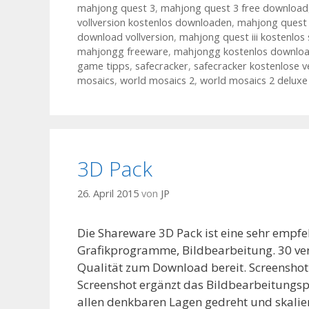
mahjong quest 3
,
mahjong quest 3 free download
vollversion kostenlos downloaden
,
mahjong quest 
download vollversion
,
mahjong quest iii kostenlos 
mahjongg freeware
,
mahjongg kostenlos downlo
game tipps
,
safecracker
,
safecracker kostenlose 
mosaics
,
world mosaics 2
,
world mosaics 2 deluxe 
3D Pack
26. April 2015
von
JP
Die Shareware 3D Pack ist eine sehr empf
Grafikprogramme, Bildbearbeitung. 30 ve
Qualität zum Download bereit. Screenshot
Screenshot ergänzt das Bildbearbeitung
allen denkbaren Lagen gedreht und skalie