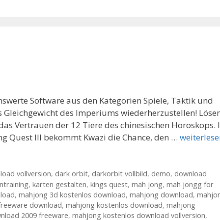
swerte Software aus den Kategorien Spiele, Taktik und
as Gleichgewicht des Imperiums wiederherzustellen! Löse
das Vertrauen der 12 Tiere des chinesischen Horoskops. 
ng Quest III bekommt Kwazi die Chance, den …
weiterlese
load vollversion
,
dark orbit
,
darkorbit vollbild
,
demo
,
download
ntraining
,
karten gestalten
,
kings quest
,
mah jong
,
mah jongg for
load
,
mahjong 3d kostenlos download
,
mahjong download
,
mahjo
freeware download
,
mahjong kostenlos download
,
mahjong
nload 2009 freeware
,
mahjong kostenlos download vollversion
,