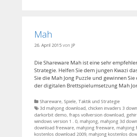
Mah
26. April 2015
von
JP
Die Shareware Mah ist eine sehr empfehlen
Strategie. Helfen Sie dem jungen Kwazi d
Sie die Mah Jong Puzzle und gewinnen Sie 
der digitalen Brettspielumsetzung Mah Jo
Kategorien
Shareware
,
Spiele
,
Taktik und Strategie
Tags
3d mahjong download
,
chicken invaders 3 down
darkorbit demo
,
fraps vollversion download
,
gehir
windows version 1 . 0
,
mahjong
,
mahjong 3d down
download freeware
,
mahjong freeware
,
mahjong 
kostenlos download 2009
,
mahjong kostenlos dow