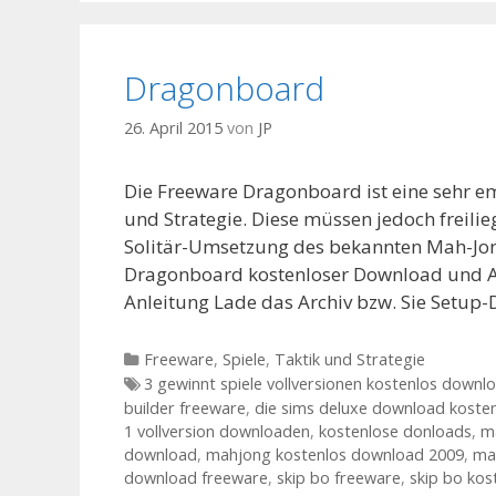
Dragonboard
26. April 2015
von
JP
Die Freeware Dragonboard ist eine sehr e
und Strategie. Diese müssen jedoch freili
Solitär-Umsetzung des bekannten Mah-Jon
Dragonboard kostenloser Download und A
Anleitung Lade das Archiv bzw. Sie Setup
Kategorien
Freeware
,
Spiele
,
Taktik und Strategie
Tags
3 gewinnt spiele vollversionen kostenlos downl
builder freeware
,
die sims deluxe download koste
1 vollversion downloaden
,
kostenlose donloads
,
m
download
,
mahjong kostenlos download 2009
,
ma
download freeware
,
skip bo freeware
,
skip bo kos