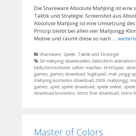
Die Shareware Absolute MahJong ist eine 
Taktik und Strategie. Screenshot aus Abs
Absolute MahJong ist eine Umsetzung des
Prinzip bleibt bei allen vier Mahjongg-Klon
Motive und räumt diese so nach …
weiterl
Kategorien
Shareware
,
Spiele
,
Taktik und Strategie
Tags
3d mahjong downloaden
,
bildschirm animation
bildschirmschoner selber machen
,
brettspiel
,
denk
games
,
games download
,
logikspiel
,
mah jongg sp
mahjong kostenlos download 2009
,
mahjongg
,
ma
games
,
spiel
,
spiele download
,
spiele online
,
spiele
download kostenlos
,
tetris free download
,
tetris 
Master of Colors