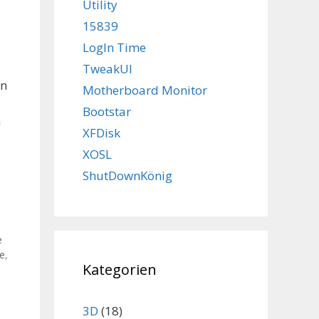
Utility
15839
LogIn Time
TweakUI
en
Motherboard Monitor
Bootstar
n
XFDisk
XOSL
ShutDownKönig
e
e
,
Kategorien
3D
(18)