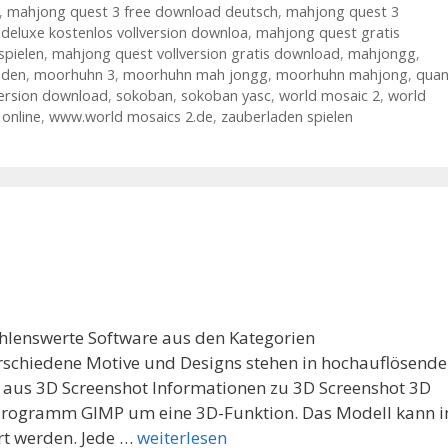
,
mahjong quest 3 free download deutsch
,
mahjong quest 3
deluxe kostenlos vollversion downloa
,
mahjong quest gratis
spielen
,
mahjong quest vollversion gratis download
,
mahjongg
,
aden
,
moorhuhn 3
,
moorhuhn mah jongg
,
moorhuhn mahjong
,
quan
version download
,
sokoban
,
sokoban yasc
,
world mosaic 2
,
world
online
,
www.world mosaics 2.de
,
zauberladen spielen
ehlenswerte Software aus den Kategorien
rschiedene Motive und Designs stehen in hochauflösende
 aus 3D Screenshot Informationen zu 3D Screenshot 3D
sprogramm GIMP um eine 3D-Funktion. Das Modell kann i
rt werden. Jede …
weiterlesen