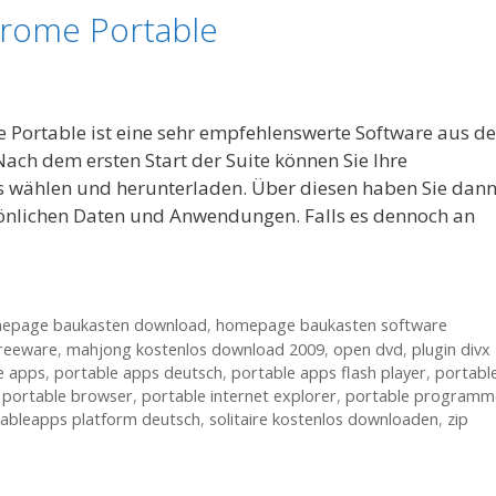
rome Portable
Portable ist eine sehr empfehlenswerte Software aus d
ch dem ersten Start der Suite können Sie Ihre
ls wählen und herunterladen. Über diesen haben Sie dan
sönlichen Daten und Anwendungen. Falls es dennoch an
epage baukasten download
,
homepage baukasten software
reeware
,
mahjong kostenlos download 2009
,
open dvd
,
plugin divx
e apps
,
portable apps deutsch
,
portable apps flash player
,
portabl
,
portable browser
,
portable internet explorer
,
portable programm
ableapps platform deutsch
,
solitaire kostenlos downloaden
,
zip