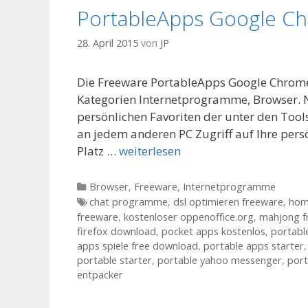
PortableApps Google Ch
28. April 2015
von
JP
Die Freeware PortableApps Google Chrome 
Kategorien Internetprogramme, Browser. Na
persönlichen Favoriten der unter den Too
an jedem anderen PC Zugriff auf Ihre per
Platz …
weiterlesen
Kategorien
Browser
,
Freeware
,
Internetprogramme
Tags
chat programme
,
dsl optimieren freeware
,
hom
freeware
,
kostenloser oppenoffice.org
,
mahjong f
firefox download
,
pocket apps kostenlos
,
portabl
apps spiele free download
,
portable apps starter
portable starter
,
portable yahoo messenger
,
port
entpacker