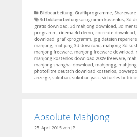
Kategorien
Bildbearbeitung
,
Grafikprogramme
,
Shareware
Tags
3d bildbearbeitungsprogramm kostenlos
,
3d d
gratis download
,
3d mahjong download
,
3d mensc
programm
,
cinema 4d demo
,
cocreate download
download
,
grafikprogramm
,
jpg dateien reparier
mahjong
,
mahjong 3d download
,
mahjong 3d kos
mahjong freeware
,
mahjong freeware download
,
mahjong kostenlos download 2009 freeware
,
mahj
mahjong shanghai download
,
mahjongg
,
mahjong
photofiltre deutsch download kostenlos
,
powerpo
anzeige
,
sokoban
,
sokoban yasc
,
virtuelles betrie
Absolute MahJong
25. April 2015
von
JP