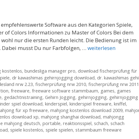
hr empfehlenswerte Software aus den Kategorien Spiele,
er of Colors Informationen zu Master of Colors Bei dem
d wohl nur die ersten Runden leicht. Die Bedienung ist im
l. Dabei musst Du nur Farbfolgen, …
weiterlesen
 kostenlos
,
bundesliga manager pro
,
download fischerprüfung für
piele
,
dr kawashimas gehirnjogging download
,
dr. kawashimas gehi
desland nrw 2.23
,
fischerprüfung nrw 2010
,
fischerprüfung nrw 2011
tion
,
freeware
,
freeware software stammbaum
,
games
,
games
e
,
gedächtnistraining
,
Gehirn Jogging
,
gehirnjogging
,
gehirnjogging
inder spiel download
,
kinderspiel
,
kinderspiel freeware
,
kniffel
,
ahjong für xp freeware
,
mahjong kostenlos download 2009
,
mahjo
enlos download xp
,
mahjong shanghai download
,
mahjongg
ee mahjong deutsch
,
portable
,
reaktionsspiel
,
schach
,
schach
load
,
spiele kostenlos
,
spiele spielen
,
stammbaum freeware