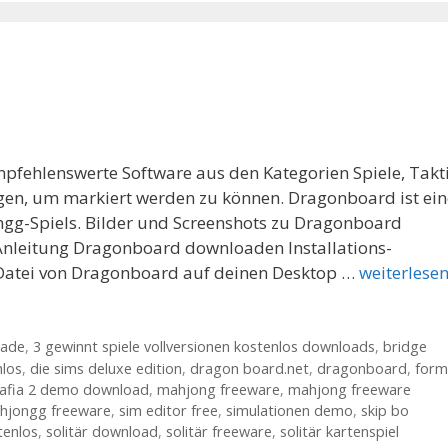
mpfehlenswerte Software aus den Kategorien Spiele, Takt
egen, um markiert werden zu können. Dragonboard ist ein
gg-Spiels. Bilder und Screenshots zu Dragonboard
nleitung Dragonboard downloaden Installations-
-Datei von Dragonboard auf deinen Desktop …
weiterlese
oade
,
3 gewinnt spiele vollversionen kostenlos downloads
,
bridge
nlos
,
die sims deluxe edition
,
dragon board.net
,
dragonboard
,
form
afia 2 demo download
,
mahjong freeware
,
mahjong freeware
hjongg freeware
,
sim editor free
,
simulationen demo
,
skip bo
tenlos
,
solitär download
,
solitär freeware
,
solitär kartenspiel