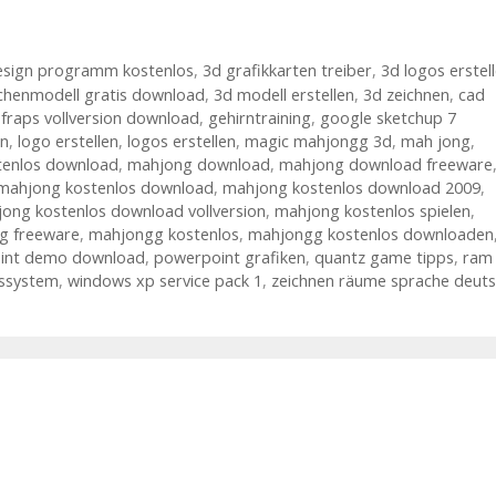
esign programm kostenlos
,
3d grafikkarten treiber
,
3d logos erstel
henmodell gratis download
,
3d modell erstellen
,
3d zeichnen
,
cad
,
fraps vollversion download
,
gehirntraining
,
google sketchup 7
en
,
logo erstellen
,
logos erstellen
,
magic mahjongg 3d
,
mah jong
,
tenlos download
,
mahjong download
,
mahjong download freeware
mahjong kostenlos download
,
mahjong kostenlos download 2009
,
ong kostenlos download vollversion
,
mahjong kostenlos spielen
,
g freeware
,
mahjongg kostenlos
,
mahjongg kostenlos downloaden
int demo download
,
powerpoint grafiken
,
quantz game tipps
,
ram
bssystem
,
windows xp service pack 1
,
zeichnen räume sprache deut