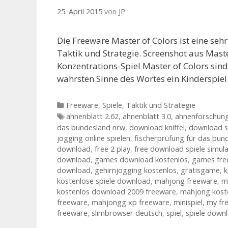
25. April 2015
von
JP
Die Freeware Master of Colors ist eine se
Taktik und Strategie. Screenshot aus Mast
Konzentrations-Spiel Master of Colors sin
wahrsten Sinne des Wortes ein Kinderspie
Kategorien
Freeware
,
Spiele
,
Taktik und Strategie
Tags
ahnenblatt 2.62
,
ahnenblatt 3.0
,
ahnenforschung
das bundesland nrw
,
download kniffel
,
download s
jogging online spielen
,
fischerprüfung für das bun
download
,
free 2 play
,
free download spiele simula
download
,
games download kostenlos
,
games fre
download
,
gehirnjogging kostenlos
,
gratisgame
,
k
kostenlose spiele download
,
mahjong freeware
,
m
kostenlos download 2009 freeware
,
mahjong kost
freeware
,
mahjongg xp freeware
,
minispiel
,
my fr
freeware
,
slimbrowser deutsch
,
spiel
,
spiele down