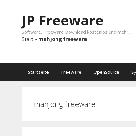
Springe zum Inhalt
JP Freeware
Software, Freeware Download kostenlos und mehr...
Start
»
mahjong freeware
Startseite
Freeware
OpenSource
S
mahjong freeware