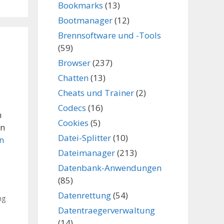
Bookmarks
(13)
Bootmanager
(12)
Brennsoftware und -Tools
(59)
Browser
(237)
Chatten
(13)
Cheats und Trainer
(2)
Codecs
(16)
n
Cookies
(5)
In
Datei-Splitter
(10)
n
Dateimanager
(213)
Datenbank-Anwendungen
(85)
Datenrettung
(54)
ng
Datentraegerverwaltung
(14)