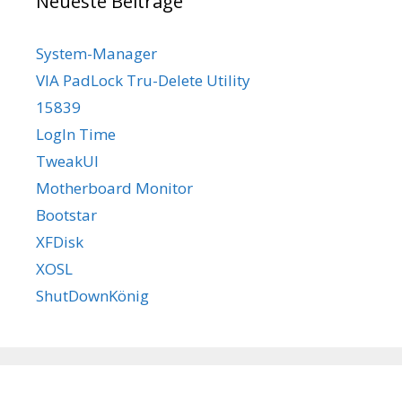
Neueste Beiträge
System-Manager
VIA PadLock Tru-Delete Utility
15839
LogIn Time
TweakUI
Motherboard Monitor
Bootstar
XFDisk
XOSL
ShutDownKönig