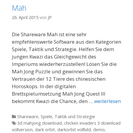
Mah
26. April 2015
von
JP
Die Shareware Mah ist eine sehr
empfehlenswerte Software aus den Kategorien
Spiele, Taktik und Strategie. Helfen Sie dem
jungen Kwazi das Gleichgewicht des
Imperiums wiederherzustellen! Lösen Sie die
Mah Jong Puzzle und gewinnen Sie das
Vertrauen der 12 Tiere des chinesischen
Horoskops. In der digitalen
Brettspielumsetzung Mah Jong Quest III
bekommt Kwazi die Chance, den …
weiterlesen
Kategorien
Shareware
,
Spiele
,
Taktik und Strategie
Tags
3d mahjong download
,
chicken invaders 3 download
vollversion
,
dark orbit
,
darkorbit vollbild
,
demo
,