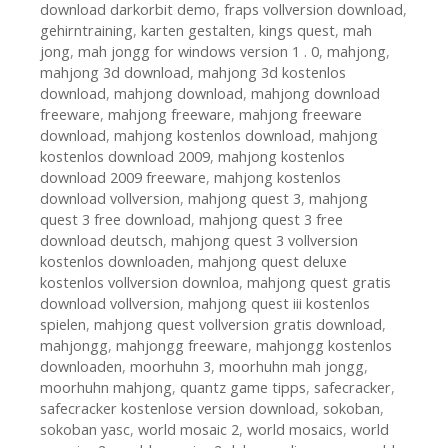
download darkorbit demo
,
fraps vollversion download
,
gehirntraining
,
karten gestalten
,
kings quest
,
mah
jong
,
mah jongg for windows version 1 . 0
,
mahjong
,
mahjong 3d download
,
mahjong 3d kostenlos
download
,
mahjong download
,
mahjong download
freeware
,
mahjong freeware
,
mahjong freeware
download
,
mahjong kostenlos download
,
mahjong
kostenlos download 2009
,
mahjong kostenlos
download 2009 freeware
,
mahjong kostenlos
download vollversion
,
mahjong quest 3
,
mahjong
quest 3 free download
,
mahjong quest 3 free
download deutsch
,
mahjong quest 3 vollversion
kostenlos downloaden
,
mahjong quest deluxe
kostenlos vollversion downloa
,
mahjong quest gratis
download vollversion
,
mahjong quest iii kostenlos
spielen
,
mahjong quest vollversion gratis download
,
mahjongg
,
mahjongg freeware
,
mahjongg kostenlos
downloaden
,
moorhuhn 3
,
moorhuhn mah jongg
,
moorhuhn mahjong
,
quantz game tipps
,
safecracker
,
safecracker kostenlose version download
,
sokoban
,
sokoban yasc
,
world mosaic 2
,
world mosaics
,
world