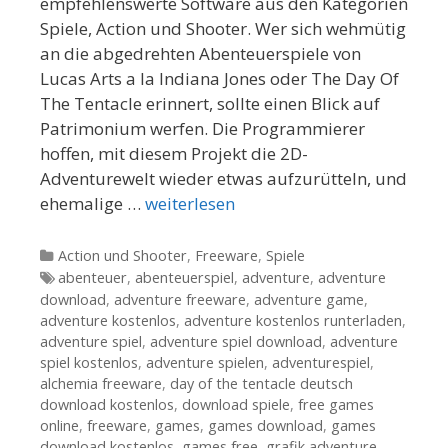
empfehlenswerte Software aus den Kategorien
Spiele, Action und Shooter. Wer sich wehmütig
an die abgedrehten Abenteuerspiele von
Lucas Arts a la Indiana Jones oder The Day Of
The Tentacle erinnert, sollte einen Blick auf
Patrimonium werfen. Die Programmierer
hoffen, mit diesem Projekt die 2D-
Adventurewelt wieder etwas aufzurütteln, und
ehemalige …
weiterlesen
Kategorien
Action und Shooter
,
Freeware
,
Spiele
Tags
abenteuer
,
abenteuerspiel
,
adventure
,
adventure
download
,
adventure freeware
,
adventure game
,
adventure kostenlos
,
adventure kostenlos runterladen
,
adventure spiel
,
adventure spiel download
,
adventure
spiel kostenlos
,
adventure spielen
,
adventurespiel
,
alchemia freeware
,
day of the tentacle deutsch
download kostenlos
,
download spiele
,
free games
online
,
freeware
,
games
,
games download
,
games
download kostenlos
,
games free
,
grafik adventure
,