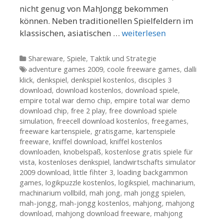
nicht genug von MahJongg bekommen
können. Neben traditionellen Spielfeldern im
klassischen, asiatischen …
weiterlesen
Kategorien
Shareware
,
Spiele
,
Taktik und Strategie
Tags
adventure games 2009
,
coole freeware games
,
dalli
klick
,
denkspiel
,
denkspiel kostenlos
,
disciples 3
download
,
download kostenlos
,
download spiele
,
empire total war demo chip
,
empire total war demo
download chip
,
free 2 play
,
free download spiele
simulation
,
freecell download kostenlos
,
freegames
,
freeware kartenspiele
,
gratisgame
,
kartenspiele
freeware
,
kniffel download
,
kniffel kostenlos
downloaden
,
knobelspaß
,
kostenlose gratis spiele für
vista
,
kostenloses denkspiel
,
landwirtschafts simulator
2009 download
,
little fihter 3
,
loading backgammon
games
,
logikpuzzle kostenlos
,
logikspiel
,
machinarium
,
machinarium vollbild
,
mah jong
,
mah jongg spielen
,
mah-jongg
,
mah-jongg kostenlos
,
mahjong
,
mahjong
download
,
mahjong download freeware
,
mahjong