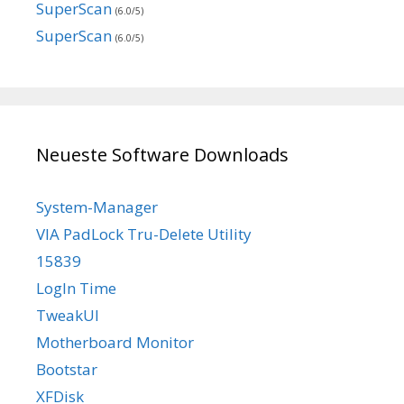
SuperScan
(6.0/5)
SuperScan
(6.0/5)
Neueste Software Downloads
System-Manager
VIA PadLock Tru-Delete Utility
15839
LogIn Time
TweakUI
Motherboard Monitor
Bootstar
XFDisk