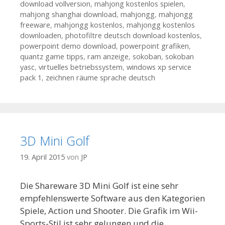
download vollversion
,
mahjong kostenlos spielen
,
mahjong shanghai download
,
mahjongg
,
mahjongg
freeware
,
mahjongg kostenlos
,
mahjongg kostenlos
downloaden
,
photofiltre deutsch download kostenlos
,
powerpoint demo download
,
powerpoint grafiken
,
quantz game tipps
,
ram anzeige
,
sokoban
,
sokoban
yasc
,
virtuelles betriebssystem
,
windows xp service
pack 1
,
zeichnen räume sprache deutsch
3D Mini Golf
19. April 2015
von
JP
Die Shareware 3D Mini Golf ist eine sehr
empfehlenswerte Software aus den Kategorien
Spiele, Action und Shooter. Die Grafik im Wii-
Sports-Stil ist sehr gelungen und die