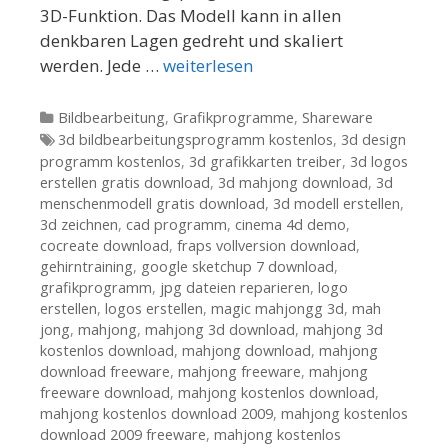
3D-Funktion. Das Modell kann in allen
denkbaren Lagen gedreht und skaliert
werden. Jede …
weiterlesen
Kategorien
Bildbearbeitung
,
Grafikprogramme
,
Shareware
Tags
3d bildbearbeitungsprogramm kostenlos
,
3d design
programm kostenlos
,
3d grafikkarten treiber
,
3d logos
erstellen gratis download
,
3d mahjong download
,
3d
menschenmodell gratis download
,
3d modell erstellen
,
3d zeichnen
,
cad programm
,
cinema 4d demo
,
cocreate download
,
fraps vollversion download
,
gehirntraining
,
google sketchup 7 download
,
grafikprogramm
,
jpg dateien reparieren
,
logo
erstellen
,
logos erstellen
,
magic mahjongg 3d
,
mah
jong
,
mahjong
,
mahjong 3d download
,
mahjong 3d
kostenlos download
,
mahjong download
,
mahjong
download freeware
,
mahjong freeware
,
mahjong
freeware download
,
mahjong kostenlos download
,
mahjong kostenlos download 2009
,
mahjong kostenlos
download 2009 freeware
,
mahjong kostenlos