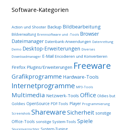
Software-Kategorien
Bildbearbeitung
Backup
Action und Shooter
Browser
Bildverwaltung
Brennsoftware und -Tools
Dateimanager
Datenbank-Anwendungen
Datenrettung
Desktop-Erweiterungen
Demo
Diverses
E-Mail
Encodieren und Konvertieren
Downloadmanager
Freeware
Firefox Plugins/Erweiterungen
Grafikprogramme
Hardware-Tools
Internetprogramme
MP3-Tools
Multimedia
Office
Netzwerk-Tools
Oldies but
OpenSource
Player
Goldies
PDF-Tools
Programmierung
Shareware
Sicherheit
sonstige
Screenshots
Spiele
Office-Tools
sonstige System-Tools
System-Tuning
Spurenvernichter