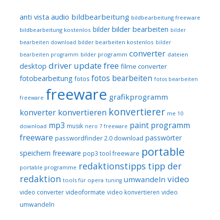
audio
bildbearbeitung
anti vista
bildbearbeitung freeware
bilder bearbeiten
bilder
bildbearbeitung kostenlos
bilder
bilder bearbeiten kostenlos
bearbeiten download
bilder
converter
bilder programm
dateien
bearbeiten programm
driver update free
desktop
filme converter
fotos bearbeiten
fotobearbeitung
fotos
fotos bearbeiten
freeware
grafikprogramm
freeware
konvertierer
konvertieren
konverter
me 10
mp3
paint programm
musik
download
nero 7 freeware
freeware
passwörter
passwordfinder 2.0 download
portable
speichern freeware
pop3 tool freeware
redaktionstipps
tipp der
portable programme
redaktion
video
umwandeln
tools für opera
tuning
video converter
videoformate
video konvertieren
video
umwandeln